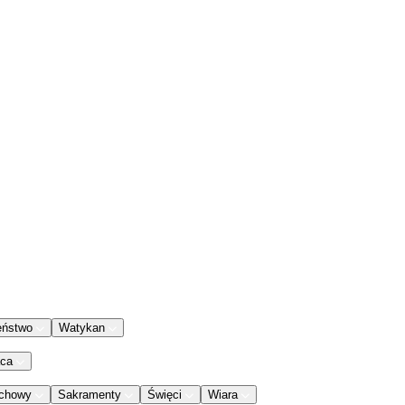
eństwo
Watykan
aca
chowy
Sakramenty
Święci
Wiara