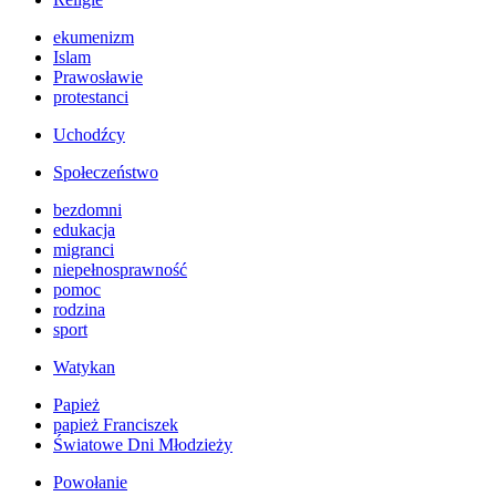
ekumenizm
Islam
Prawosławie
protestanci
Uchodźcy
Społeczeństwo
bezdomni
edukacja
migranci
niepełnosprawność
pomoc
rodzina
sport
Watykan
Papież
papież Franciszek
Światowe Dni Młodzieży
Powołanie