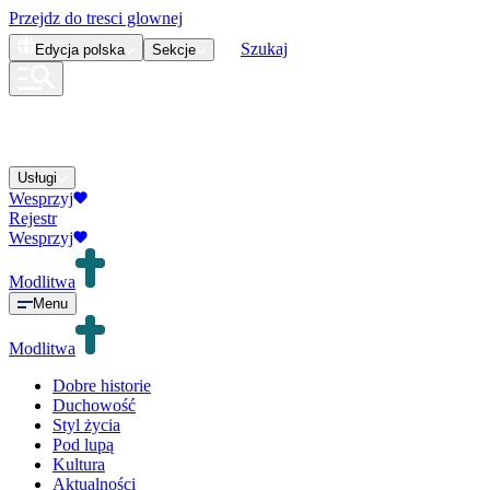
Przejdz do tresci glownej
Szukaj
Edycja
polska
Sekcje
Usługi
Wesprzyj
Rejestr
Wesprzyj
Modlitwa
Menu
Modlitwa
Dobre historie
Duchowość
Styl życia
Pod lupą
Kultura
Aktualności