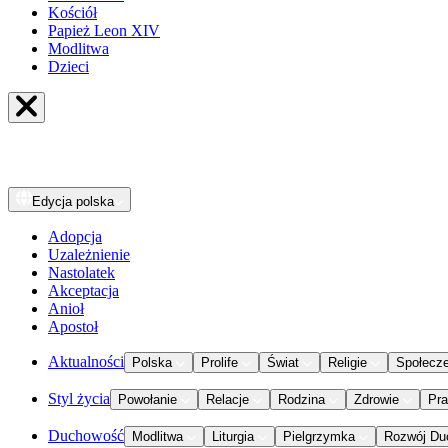
Kościół
Papież Leon XIV
Modlitwa
Dzieci
Edycja
polska
Adopcja
Uzależnienie
Nastolatek
Akceptacja
Anioł
Apostoł
Aktualności
Polska
Prolife
Świat
Religie
Społecz
Styl życia
Powołanie
Relacje
Rodzina
Zdrowie
Pr
Duchowość
Modlitwa
Liturgia
Pielgrzymka
Rozwój Du