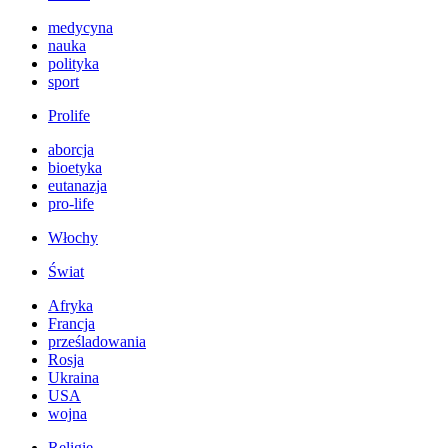
medycyna
nauka
polityka
sport
Prolife
aborcja
bioetyka
eutanazja
pro-life
Włochy
Świat
Afryka
Francja
prześladowania
Rosja
Ukraina
USA
wojna
Religie