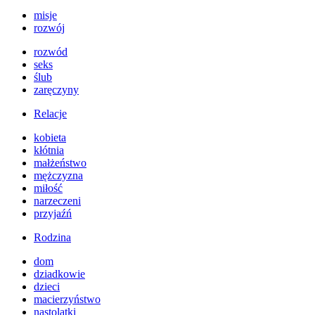
misje
rozwój
rozwód
seks
ślub
zaręczyny
Relacje
kobieta
kłótnia
małżeństwo
mężczyzna
miłość
narzeczeni
przyjaźń
Rodzina
dom
dziadkowie
dzieci
macierzyństwo
nastolatki