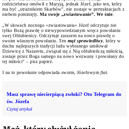
rodzicielstwa omówił z Maryją, jednak Józef, jako ten, który
ma być „strażnikiem Skarbów”, nie zostaje w pertraktacjach z
niebem pominięty.
Ma swoje „zwiastowanie”. We śnie
.
„W słowach nocnego «zwiastowania» Józef odczytuje nie
tylko Bożą prawdę o niewypowiedzianym wręcz powołaniu
swej Oblubienicy. Odczytuje zarazem na nowo prawdę o
swoim własnym powołaniu. Ten
mąż sprawiedliwy
, który w
duchu najlepszych tradycji ludu wybranego umiłował
Dziewicę z Nazaretu, związał się z Nią oblubieńczą miłością,
zostaje przez Boga samego na nowo wezwany i powołany do
tej miłości” – pisz papież.
I na to powołanie odpowiada swoim, Józefowym
fiat
.
Masz sprawę niecierpiącą zwłoki? Oto Telegram do
św. Józefa
Czytaj artykuł