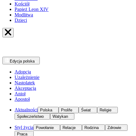
Kościół
Papież Leon XIV
Modlitwa
Dzieci
Edycja
polska
Adopcja
Uzależnienie
Nastolatek
Akceptacja
Anioł
Apostoł
Aktualności
Polska
Prolife
Świat
Religie
Społeczeństwo
Watykan
Styl życia
Powołanie
Relacje
Rodzina
Zdrowie
Praca