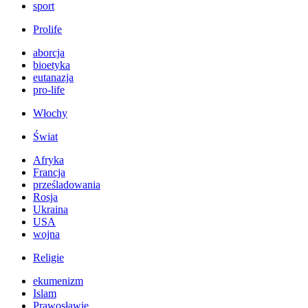
sport
Prolife
aborcja
bioetyka
eutanazja
pro-life
Włochy
Świat
Afryka
Francja
prześladowania
Rosja
Ukraina
USA
wojna
Religie
ekumenizm
Islam
Prawosławie