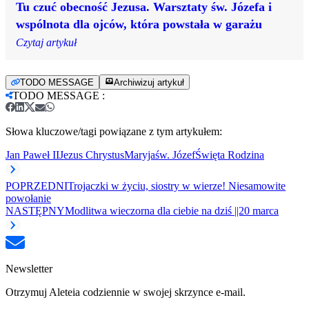
Tu czuć obecność Jezusa. Warsztaty św. Józefa i
wspólnota dla ojców, która powstała w garażu
Czytaj artykuł
TODO MESSAGE
Archiwizuj artykuł
TODO MESSAGE
:
Słowa kluczowe/tagi powiązane z tym artykułem:
Jan Paweł II
Jezus Chrystus
Maryja
św. Józef
Święta Rodzina
POPRZEDNI
Trojaczki w życiu, siostry w wierze! Niesamowite
powołanie
NASTĘPNY
Modlitwa wieczorna dla ciebie na dziś ||20 marca
Newsletter
Otrzymuj Aleteia codziennie w swojej skrzynce e-mail.