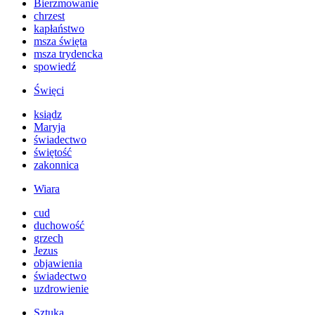
Bierzmowanie
chrzest
kapłaństwo
msza święta
msza trydencka
spowiedź
Święci
ksiądz
Maryja
świadectwo
świętość
zakonnica
Wiara
cud
duchowość
grzech
Jezus
objawienia
świadectwo
uzdrowienie
Sztuka