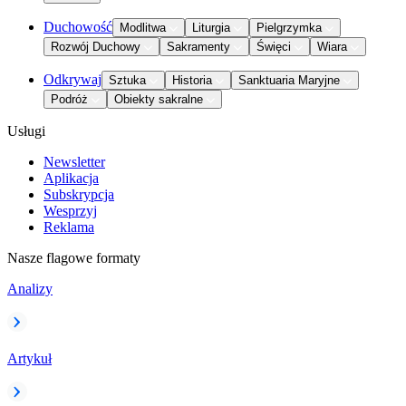
Duchowość
Modlitwa
Liturgia
Pielgrzymka
Rozwój Duchowy
Sakramenty
Święci
Wiara
Odkrywaj
Sztuka
Historia
Sanktuaria Maryjne
Podróż
Obiekty sakralne
Usługi
Newsletter
Aplikacja
Subskrypcja
Wesprzyj
Reklama
Nasze flagowe formaty
Analizy
Artykuł