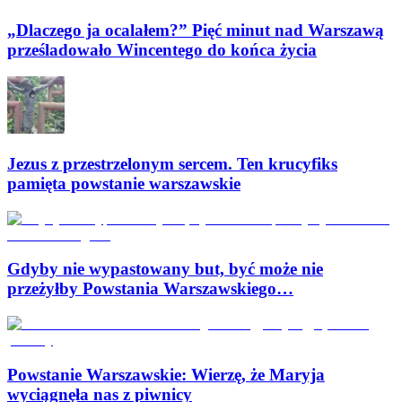
„Dlaczego ja ocalałem?” Pięć minut nad Warszawą
prześladowało Wincentego do końca życia
Jezus z przestrzelonym sercem. Ten krucyfiks
pamięta powstanie warszawskie
Gdyby nie wypastowany but, być może nie
przeżyłby Powstania Warszawskiego…
Powstanie Warszawskie: Wierzę, że Maryja
wyciągnęła nas z piwnicy