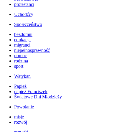
protestanci
Uchodźcy
Społeczeństwo
bezdomni
edukacja
migranci
niepełnosprawność
pomoc
rodzina
sport
Watykan
Papież
papież Franciszek
Światowe Dni Młodzieży
Powołanie
misje
rozwój