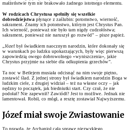
małżeństwie tym nie brakowało żadnego istotnego elementu.
W rodzicach Chrystusa spełniły się wszelkie
dobrodziejstwa
płynące z zaślubin: potomstwo, wierność,
sakrament. Znamy ich potomstwo, którym jest Chrystus Pan.
Ich wierność, ponieważ nie było tam nigdy cudzołóstwa;
sakrament, ponieważ nie naruszył go rozwód” – pisze papież.
„Józef był świadkiem naocznym narodzin, które dokonały się
w warunkach po ludzku upokarzających, były więc pierwszą
zapowiedzią owego dobrowolnego «wyniszczenia», jakie
Chrystus przyjmie na siebie dla odkupienia grzechów”.
Ta noc w Betlejem musiała odcisnąć na nim swoje piętno,
zostawić ślad. Z jednej strony był świadkiem narodzin Boga w
ludzkim ciele, z drugiej widział – też na własne oczy – jak
nędzny to początek, jak biedniutki start. Czy czuł, że nie
podołał? Nie zapewnił? Zawiódł? Jest to możliwe. Jednak nie
lamentował. Robił, co mógł, a resztę zostawiał Najwyższemu.
Józef miał swoje Zwiastowanie
To prawda, że Archanioł całą sprawę niezwykłego