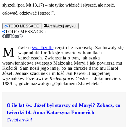
słyszeli (por. Mt 13,17) – nie tylko widzieć i słyszeć, ale nosić,
całować, odziewać i strzec!”.
TODO MESSAGE
Archiwizuj artykuł
TODO MESSAGE
:
M
ówił o
św. Józefie
często i z czułością. Zachowały się
wspominki i refleksje zawarte w homiliach i
katechezach. Zwierzenia o tym, jak szuka
wstawiennictwa świętego Małżonka Maryi i jak powierza mu
Kościół. Sam nosił jego imię, bo na chrzcie dano mu Karol
Józef. Jednak szacunek i miłość Jan Paweł II najpełniej
wyznał św. Józefowi w
Redemptoris Custos
– dokumencie z
1989 r., gdzie nazwał go „Opiekunem Zbawiciela”
O ile lat św. Józef był starszy od Maryi? Zobacz, co
twierdzi bł. Anna Katarzyna Emmerich
Czytaj artykuł