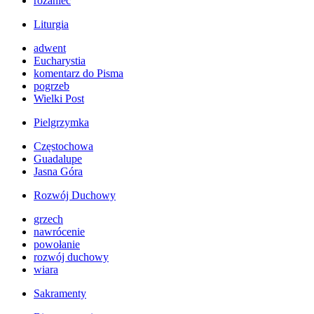
różaniec
Liturgia
adwent
Eucharystia
komentarz do Pisma
pogrzeb
Wielki Post
Pielgrzymka
Częstochowa
Guadalupe
Jasna Góra
Rozwój Duchowy
grzech
nawrócenie
powołanie
rozwój duchowy
wiara
Sakramenty