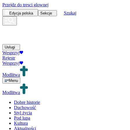
Przejdz do tresci glownej
Szukaj
Edycja
polska
Sekcje
Usługi
Wesprzyj
Rejestr
Wesprzyj
Modlitwa
Menu
Modlitwa
Dobre historie
Duchowość
Styl życia
Pod lupą
Kultura
Aktualności