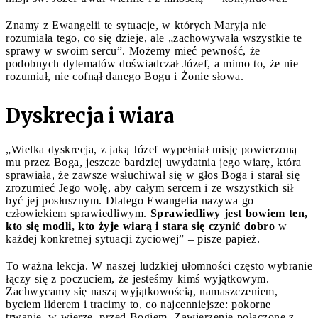
Znamy z Ewangelii te sytuacje, w których Maryja nie
rozumiała tego, co się dzieje, ale „zachowywała wszystkie te
sprawy w swoim sercu”. Możemy mieć pewność, że
podobnych dylematów doświadczał Józef, a mimo to, że nie
rozumiał, nie cofnął danego Bogu i Żonie słowa.
Dyskrecja i wiara
„Wielka dyskrecja, z jaką Józef wypełniał misję powierzoną
mu przez Boga, jeszcze bardziej uwydatnia jego wiarę, która
sprawiała, że zawsze wsłuchiwał się w głos Boga i starał się
zrozumieć Jego wolę, aby całym sercem i ze wszystkich sił
być jej posłusznym. Dlatego Ewangelia nazywa go
człowiekiem sprawiedliwym.
Sprawiedliwy jest bowiem ten,
kto się modli, kto żyje wiarą i stara się czynić dobro
w
każdej konkretnej sytuacji życiowej” – pisze papież.
To ważna lekcja. W naszej ludzkiej ułomności często wybranie
łączy się z poczuciem, że jesteśmy kimś wyjątkowym.
Zachwycamy się naszą wyjątkowością, namaszczeniem,
byciem liderem i tracimy to, co najcenniejsze: pokorne
trwanie, w wierze, przed Bogiem. Zawierzenie połączone z