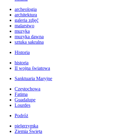
archeologia
architektura
galeria zdjęć
malarstwo
muzyka
muzyka dawna
sztuka sakralna
Historia
historia
II wojna światowa
Sanktuaria Maryjne
Częstochowa
Fatima
Guadalupe
Lourdes
Podróż
pielgrzymka
Ziemia Święta