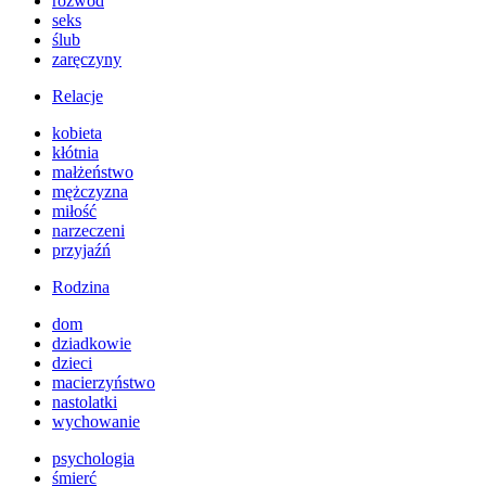
rozwód
seks
ślub
zaręczyny
Relacje
kobieta
kłótnia
małżeństwo
mężczyzna
miłość
narzeczeni
przyjaźń
Rodzina
dom
dziadkowie
dzieci
macierzyństwo
nastolatki
wychowanie
psychologia
śmierć