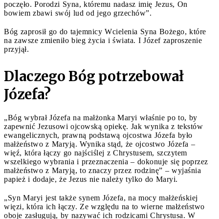
poczęło. Porodzi Syna, któremu nadasz imię Jezus, On
bowiem zbawi swój lud od jego grzechów”.
Bóg zaprosił go do tajemnicy Wcielenia Syna Bożego, które
na zawsze zmieniło bieg życia i świata. I Józef zaproszenie
przyjął.
Dlaczego Bóg potrzebował
Józefa?
„Bóg wybrał Józefa na małżonka Maryi właśnie po to, by
zapewnić Jezusowi ojcowską opiekę. Jak wynika z tekstów
ewangelicznych, prawną podstawą ojcostwa Józefa było
małżeństwo z Maryją. Wynika stąd, że ojcostwo Józefa –
więź, która łączy go najściślej z Chrystusem, szczytem
wszelkiego wybrania i przeznaczenia – dokonuje się poprzez
małżeństwo z Maryją, to znaczy przez rodzinę” – wyjaśnia
papież i dodaje, że Jezus nie należy tylko do Maryi.
„Syn Maryi jest także synem Józefa, na mocy małżeńskiej
więzi, która ich łączy. Ze względu na to wierne małżeństwo
oboje zasługują, by nazywać ich rodzicami Chrystusa. W