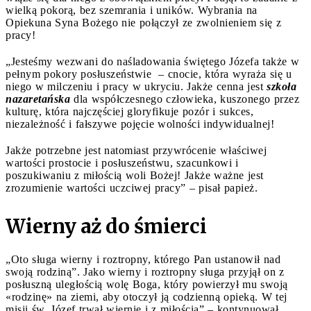
wielką pokorą, bez szemrania i uników. Wybrania na
Opiekuna Syna Bożego nie połączył ze zwolnieniem się z
pracy!
„Jesteśmy wezwani do naśladowania świętego Józefa także w
pełnym pokory posłuszeństwie – cnocie, która wyraża się u
niego w milczeniu i pracy w ukryciu. Jakże cenna jest
szkoła
nazaretańska
dla współczesnego człowieka, kuszonego przez
kulturę, która najczęściej gloryfikuje pozór i sukces,
niezależność i fałszywe pojęcie wolności indywidualnej!
Jakże potrzebne jest natomiast przywrócenie właściwej
wartości prostocie i posłuszeństwu, szacunkowi i
poszukiwaniu z miłością woli Bożej! Jakże ważne jest
zrozumienie wartości uczciwej pracy” – pisał papież.
Wierny aż do śmierci
„Oto sługa wierny i roztropny, którego Pan ustanowił nad
swoją rodziną”. Jako wierny i roztropny sługa przyjął on z
posłuszną uległością wolę Boga, który powierzył mu swoją
«rodzinę» na ziemi, aby otoczył ją codzienną opieką. W tej
misji św. Józef trwał wiernie i z miłością” – kontynuował.