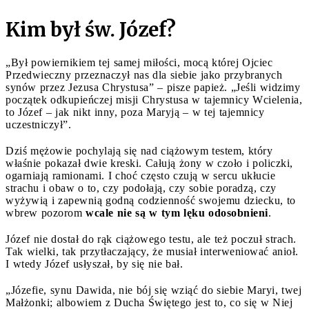
Kim był św. Józef?
„Był powiernikiem tej samej miłości, mocą której Ojciec
Przedwieczny przeznaczył nas dla siebie jako przybranych
synów przez Jezusa Chrystusa” – pisze papież. „Jeśli widzimy
początek odkupieńczej misji Chrystusa w tajemnicy Wcielenia,
to Józef – jak nikt inny, poza Maryją – w tej tajemnicy
uczestniczył”.
Dziś mężowie pochylają się nad ciążowym testem, który
właśnie pokazał dwie kreski. Całują żony w czoło i policzki,
ogarniają ramionami. I choć często czują w sercu ukłucie
strachu i obaw o to, czy podołają, czy sobie poradzą, czy
wyżywią i zapewnią godną codzienność swojemu dziecku, to
wbrew pozorom
wcale nie są w tym lęku odosobnieni
.
Józef nie dostał do rąk ciążowego testu, ale też poczuł strach.
Tak wielki, tak przytłaczający, że musiał interweniować anioł.
I wtedy Józef usłyszał, by się nie bał.
„Józefie, synu Dawida, nie bój się wziąć do siebie Maryi, twej
Małżonki; albowiem z Ducha Świętego jest to, co się w Niej