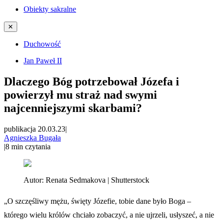
Obiekty sakralne
✕
Duchowość
Jan Paweł II
Dlaczego Bóg potrzebował Józefa i
powierzył mu straż nad swymi
najcenniejszymi skarbami?
publikacja 20.03.23
|
Agnieszka Bugała
|
8
min czytania
Autor:
Renata Sedmakova | Shutterstock
„O szczęśliwy mężu, święty Józefie, tobie dane było Boga –
którego wielu królów chciało zobaczyć, a nie ujrzeli, usłyszeć, a nie