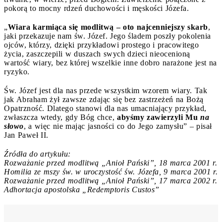
pokorą to mocny rdzeń duchowości i męskości Józefa.
„
Wiara karmiąca się modlitwą – oto najcenniejszy skarb
,
jaki przekazuje nam św. Józef. Jego śladem poszły pokolenia
ojców, którzy, dzięki przykładowi prostego i pracowitego
życia, zaszczepili w duszach swych dzieci nieocenioną
wartość wiary, bez której wszelkie inne dobro narażone jest na
ryzyko.
Św. Józef jest dla nas przede wszystkim wzorem wiary. Tak
jak Abraham żył zawsze zdając się bez zastrzeżeń na Bożą
Opatrzność. Dlatego stanowi dla nas umacniający przykład,
zwłaszcza wtedy, gdy Bóg chce,
abyśmy zawierzyli Mu
na
słowo
, a więc nie mając jasności co do Jego zamysłu” – pisał
Jan Paweł II.
Źródła do artykułu:
Rozważanie przed modlitwą „Anioł Pański”, 18 marca 2001 r.
Homilia ze mszy św. w uroczystość św. Józefa, 9 marca 2001 r.
Rozważanie przed modlitwą „Anioł Pański”, 17 marca 2002 r.
Adhortacja apostolska „Redemptoris Custos”