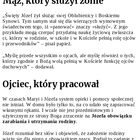
Mąż, który służył żonie
„Święty Józef żył służąc swej Oblubienicy i Boskiemu
Synowi. Tym samym stał się dla wierzących wymownym
świadectwem tego, iż «panować» znaczy «służyć». Z jego
przykładu mogą czerpać przydatną naukę życiową zwłaszcza
ci, którzy w rodzinie, w szkole i w Kościele pełnią rolę ojców
i przewodników” – pisał papież.
„Myślę przede wszystkim o ojcach, ale myślę również o tych,
którzy zgodnie z Bożą wolą pełnią w Kościele funkcję ojców
duchowych” – dodawał.
Ojciec, który pracował
W czasach Maryi i Józefa system opieki i pomocy społecznej
nie istniał. W domu było tylko to, na co udało się zapracować
własnymi rękami. I wcale nie jest przedmiotowym i
użytecznym ze strony Boga zrzucenie na
Józefa obowiązku
zarabiania i utrzymania rodziny
.
Józef rozumiał bez słów i objawień, że założenie rodziny
wiąże się dla niego z obowiązkiem pracy. Podjął to zadanie z