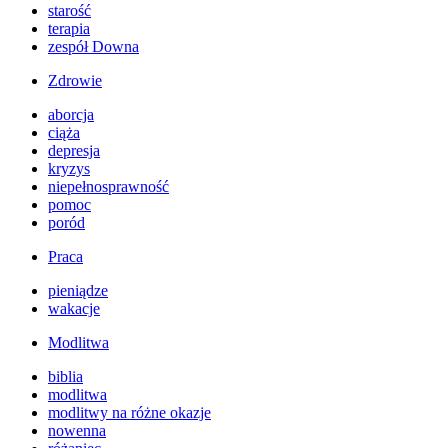
starość
terapia
zespół Downa
Zdrowie
aborcja
ciąża
depresja
kryzys
niepełnosprawność
pomoc
poród
Praca
pieniądze
wakacje
Modlitwa
biblia
modlitwa
modlitwy na różne okazje
nowenna