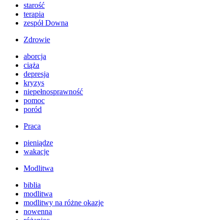
starość
terapia
zespół Downa
Zdrowie
aborcja
ciąża
depresja
kryzys
niepełnosprawność
pomoc
poród
Praca
pieniądze
wakacje
Modlitwa
biblia
modlitwa
modlitwy na różne okazje
nowenna