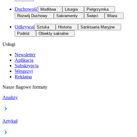
Duchowość
Modlitwa
Liturgia
Pielgrzymka
Rozwój Duchowy
Sakramenty
Święci
Wiara
Odkrywaj
Sztuka
Historia
Sanktuaria Maryjne
Podróż
Obiekty sakralne
Usługi
Newsletter
Aplikacja
Subskrypcja
Wesprzyj
Reklama
Nasze flagowe formaty
Analizy
Artykuł