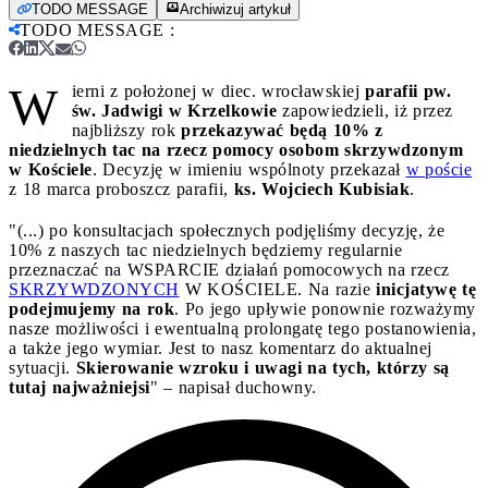
TODO MESSAGE
Archiwizuj artykuł
TODO MESSAGE
:
W
ierni z położonej w diec. wrocławskiej
parafii pw.
św. Jadwigi w Krzelkowie
zapowiedzieli, iż przez
najbliższy rok
przekazywać będą 10% z
niedzielnych tac na rzecz pomocy osobom skrzywdzonym
w Kościele
. Decyzję w imieniu wspólnoty przekazał
w poście
z 18 marca proboszcz parafii,
ks. Wojciech Kubisiak
.
"(...) po konsultacjach społecznych podjęliśmy decyzję, że
10% z naszych tac niedzielnych będziemy regularnie
przeznaczać na WSPARCIE działań pomocowych na rzecz
SKRZYWDZONYCH
W KOŚCIELE. Na razie
inicjatywę tę
podejmujemy na rok
. Po jego upływie ponownie rozważymy
nasze możliwości i ewentualną prolongatę tego postanowienia,
a także jego wymiar. Jest to nasz komentarz do aktualnej
sytuacji.
Skierowanie wzroku i uwagi na tych, którzy są
tutaj najważniejsi
" – napisał duchowny.