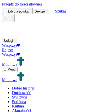
Przejdz do tresci glownej
Szukaj
Edycja
polska
Sekcje
Usługi
Wesprzyj
Rejestr
Wesprzyj
Modlitwa
Menu
Modlitwa
Dobre historie
Duchowość
Styl życia
Pod lupą
Kultura
Aktualności