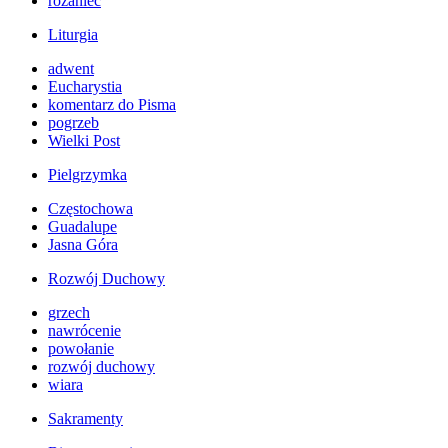
różaniec
Liturgia
adwent
Eucharystia
komentarz do Pisma
pogrzeb
Wielki Post
Pielgrzymka
Częstochowa
Guadalupe
Jasna Góra
Rozwój Duchowy
grzech
nawrócenie
powołanie
rozwój duchowy
wiara
Sakramenty