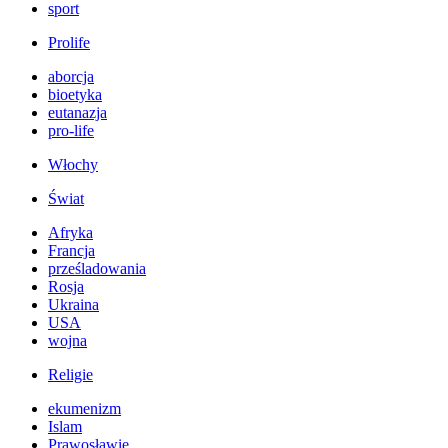
sport
Prolife
aborcja
bioetyka
eutanazja
pro-life
Włochy
Świat
Afryka
Francja
prześladowania
Rosja
Ukraina
USA
wojna
Religie
ekumenizm
Islam
Prawosławie