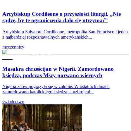
Arcybiskup Cordileone o przyszłości liturgii. „Nie
sądzę, by te ograniczenia dało się utrzymać”
Arcybiskup Salvatore Cordileone, metropolita San Francisco i jeden
z najbardziej rozpoznawalnych amerykańskich...
męczennicy
Masakra chrześcijan w Nigerii. Zamordowano
księdza, podczas Mszy porwano wiernych
Nigeria znów pogrążyła się w żałobie. W ostatnich dniach
zamordowano katolickiego księdza, a uzbrojeni...
świadectwo