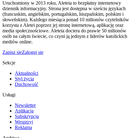
Uruchomiony w 2013 roku, Aleteia to bezpłatny internetowy
dziennik informacyjny. Strona jest dostępna w sześciu językach
(francuskim, angielskim, portugalskim, hiszpańskim, polskim i
słoweńskim). Każdego miesiąca ponad 10 milionów czytelników
korzysta z Aletei poprzez jej stronę internetową, aplikację oraz
media społecznościowe. Aleteia dociera do prawie 50 milionów
osób na całym świecie, co czyni ją jednym z liderów katolickich
mediów online.
Zapisz się
Zaloguj się
Sekcje
Aktualności
Styl życia
Duchowość
Usługi
Newsletter
Aplikacja
Subskrypcja
Wesprzyj
Reklama
Archiwa