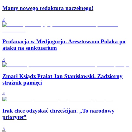
Mamy nowego redaktora naczelnego!
2
Profanacja w Medjugorju. Aresztowano Polaka po
ataku na sanktuarium
3
Zmarł Ksiądz Prałat Jan Stanisławski. Zadziorny
strażnik pamięci
4
Irak chce odzyskać chrześcijan. „To narodowy
priorytet”
5