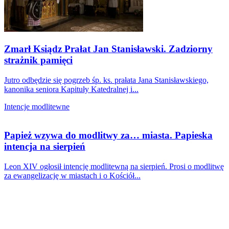
Zmarł Ksiądz Prałat Jan Stanisławski. Zadziorny
strażnik pamięci
Jutro odbędzie się pogrzeb śp. ks. prałata Jana Stanisławskiego,
kanonika seniora Kapituły Katedralnej i...
Intencje modlitewne
Papież wzywa do modlitwy za… miasta. Papieska
intencja na sierpień
Leon XIV ogłosił intencję modlitewną na sierpień. Prosi o modlitwę
za ewangelizację w miastach i o Kościół...