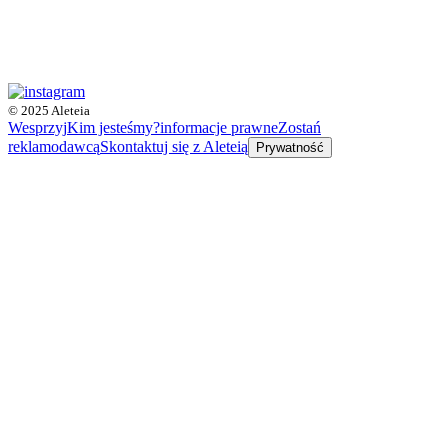
© 2025 Aleteia
Wesprzyj
Kim jesteśmy?
informacje prawne
Zostań
reklamodawcą
Skontaktuj się z Aleteią
Prywatność