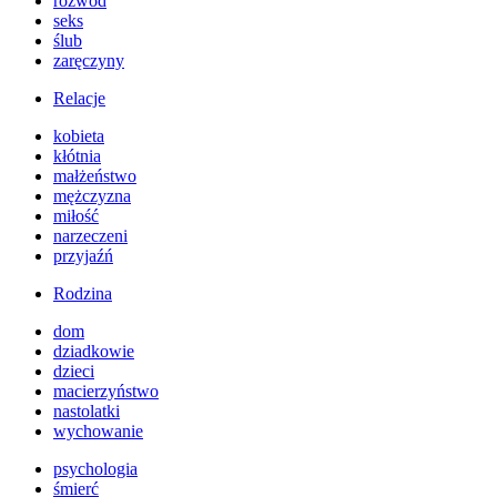
rozwód
seks
ślub
zaręczyny
Relacje
kobieta
kłótnia
małżeństwo
mężczyzna
miłość
narzeczeni
przyjaźń
Rodzina
dom
dziadkowie
dzieci
macierzyństwo
nastolatki
wychowanie
psychologia
śmierć