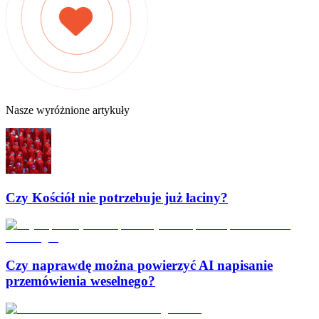
Nasze wyróżnione artykuły
Czy Kościół nie potrzebuje już łaciny?
Czy naprawdę można powierzyć AI napisanie
przemówienia weselnego?