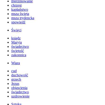
Bierzmowanie
chrzest
kapłaństwo
msza święta
msza trydencka
spowiedź
Święci
ksiądz
Maryja
świadectwo
świętość
zakonnica
Wiara
cud
duchowość
grzech
Jezus
objawienia
świadectwo
uzdrowienie
Sztuka