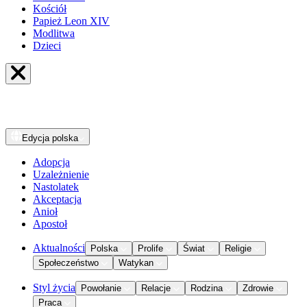
Kościół
Papież Leon XIV
Modlitwa
Dzieci
Edycja
polska
Adopcja
Uzależnienie
Nastolatek
Akceptacja
Anioł
Apostoł
Aktualności
Polska
Prolife
Świat
Religie
Społeczeństwo
Watykan
Styl życia
Powołanie
Relacje
Rodzina
Zdrowie
Praca