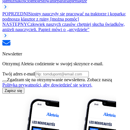
jałmużna
kościół
molestowanie
parafia
pieniądze
POPRZEDNI
Siostry nauczyły się pracować na traktorze i koparką:
podnoszą klasztor z ruiny [można pomóc]
NASTĘPNY
Człowiek naszych czasów chętniej słucha świadków,
aniżeli nauczycieli. Papież mówi o „arcydziele”
Newsletter
Otrzymuj Aleteia codziennie w swojej skrzynce e-mail.
Twój adres e-mail
Zgadzam się na otrzymywanie newslettera. Zobacz naszą
Polityka prywatności, aby dowiedzieć się więcej.
Zapisz się