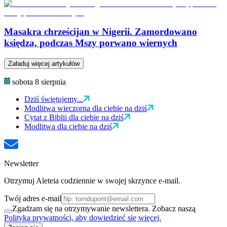
Masakra chrześcijan w Nigerii. Zamordowano
księdza, podczas Mszy porwano wiernych
Załaduj więcej artykułów
sobota 8 sierpnia
Dziś świętujemy...
Modlitwa wieczorna dla ciebie na dziś
Cytat z Biblii dla ciebie na dziś
Modlitwa dla ciebie na dziś
Newsletter
Otrzymuj Aleteia codziennie w swojej skrzynce e-mail.
Twój adres e-mail
Zgadzam się na otrzymywanie newslettera. Zobacz naszą
Polityka prywatności, aby dowiedzieć się więcej.