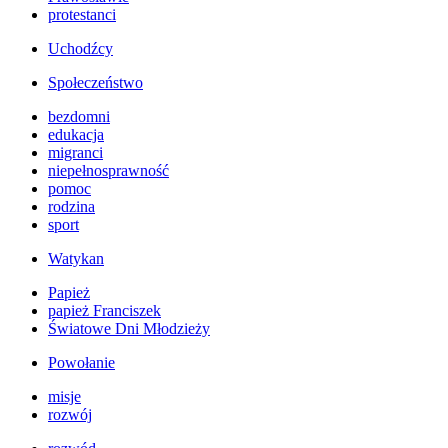
protestanci
Uchodźcy
Społeczeństwo
bezdomni
edukacja
migranci
niepełnosprawność
pomoc
rodzina
sport
Watykan
Papież
papież Franciszek
Światowe Dni Młodzieży
Powołanie
misje
rozwój