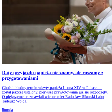
Daty przyjazdu papieża nie znamy, ale ruszamy z
przygotowaniami
Choć dokładny termin wizyty papieża Leona XIV w Polsce nie
został jeszcze ustalony, pierwsze przygotowania już się rozpoczęły.
O pielgrzymce rozmawiali wicepremier Radosław Sikorski i abp
Tadeusz Wojda.
liturgia