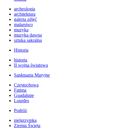
archeologia
architektura
galeria zdjęć
malarstwo
muzyka
muzyka dawna
sztuka sakralna
Historia
historia
II wojna światowa
Sanktuaria Maryjne
Częstochowa
Fatima
Guadalupe
Lourdes
Podróż
pielgrzymka
Ziemia Święta