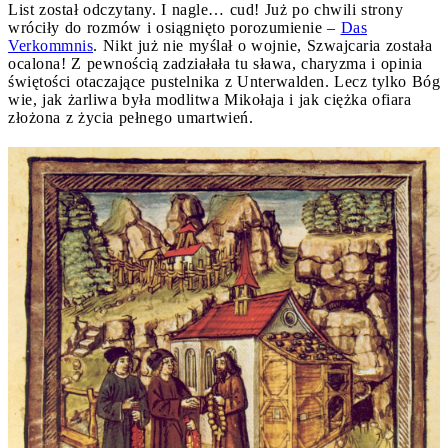
List został odczytany. I nagle… cud! Już po chwili strony
wróciły do rozmów i osiągnięto porozumienie –
Das
Verkommnis
. Nikt już nie myślał o wojnie, Szwajcaria została
ocalona! Z pewnością zadziałała tu sława, charyzma i opinia
świętości otaczające pustelnika z Unterwalden. Lecz tylko Bóg
wie, jak żarliwa była modlitwa Mikołaja i jak ciężka ofiara
złożona z życia pełnego umartwień.