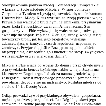
Skomplikowana polityka młodej Konfederacji Szwajcarskiej
wkracza w życie młodego Mikołaja. W spór pomiędzy
Zurychem a Tyrolem włączają się również obywatele kantonu
Unterwalden. Młody Klaus wyrusza na swoją pierwszą wojnę.
Przyszło mu walczyć z brutalnymi najemnikami, przysłanymi
przez króla francuskiego, zwanymi Armagnacami. Syn
gospodarzy von Flüe wykazuje się walecznością i odwagą,
awansuje do stopnia kapitana. Z drugiej strony, według relacji
towarzyszy broni, jak też jego biografów, wykazuje
zdumiewającą w tamtych czasach łagodność, napominając
żołnierzy: „Przyjaciele, jeśli z Bożą pomocą pokonaliście
nieprzyjaciela, oszczędźcie go i uhonorujcie swoje zwycięstwo
wstrzemięźliwością i wielkością ducha”.
Mikołaj z Flüe wraca po wojnie do domu i przez chwilę myśli
o przywdzianiu benedyktyńskiego habitu w najbliższym mu
klasztorze w Engelbergu. Jednak za namową rodziców, po
zasięgnięciu rady u miejscowego proboszcza i przemodleniu
powołania, decyduje się na małżeństwo. Poślubia młodszą od
siebie o 14 lat Dorotę Wyss.
Odtąd prowadzi żywot przykładnego obywatela, gospodarza,
męża i ojca dziesięciorga dzieci. Pan Bóg błogosławi jego
sprawom, na farmie panuje dostatek. Do dziś we Flüeli-Ranft