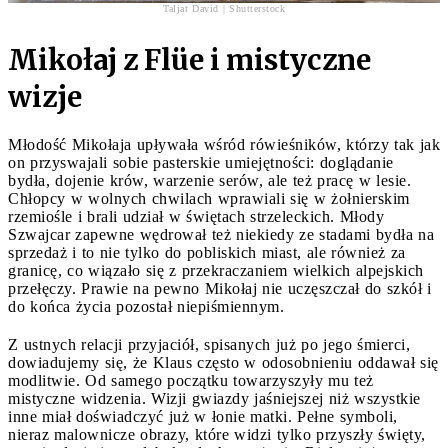
Taljat David | Shutterstock
Mikołaj z Flüe i mistyczne
wizje
Młodość Mikołaja upływała wśród rówieśników, którzy tak jak
on przyswajali sobie pasterskie umiejętności: doglądanie
bydła, dojenie krów, warzenie serów, ale też pracę w lesie.
Chłopcy w wolnych chwilach wprawiali się w żołnierskim
rzemiośle i brali udział w świętach strzeleckich. Młody
Szwajcar zapewne wędrował też niekiedy ze stadami bydła na
sprzedaż i to nie tylko do pobliskich miast, ale również za
granicę, co wiązało się z przekraczaniem wielkich alpejskich
przełęczy. Prawie na pewno Mikołaj nie uczęszczał do szkół i
do końca życia pozostał niepiśmiennym.
Z ustnych relacji przyjaciół, spisanych już po jego śmierci,
dowiadujemy się, że Klaus często w odosobnieniu oddawał się
modlitwie. Od samego początku towarzyszyły mu też
mistyczne widzenia. Wizji gwiazdy jaśniejszej niż wszystkie
inne miał doświadczyć już w łonie matki. Pełne symboli,
nieraz malownicze obrazy, które widzi tylko przyszły święty,