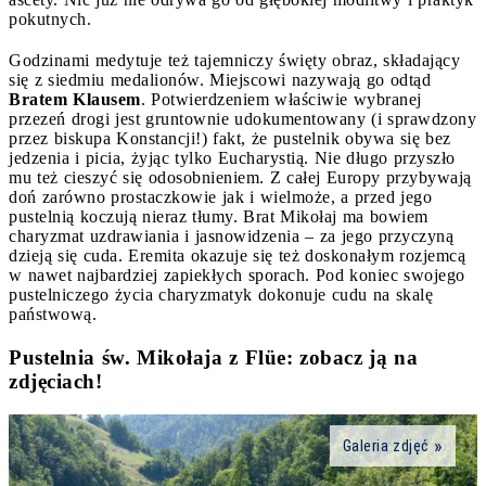
pokutnych.
Godzinami medytuje też tajemniczy święty obraz, składający
się z siedmiu medalionów. Miejscowi nazywają go odtąd
Bratem Klausem
. Potwierdzeniem właściwie wybranej
przezeń drogi jest gruntownie udokumentowany (i sprawdzony
przez biskupa Konstancji!) fakt, że pustelnik obywa się bez
jedzenia i picia, żyjąc tylko Eucharystią. Nie długo przyszło
mu też cieszyć się odosobnieniem. Z całej Europy przybywają
doń zarówno prostaczkowie jak i wielmoże, a przed jego
pustelnią koczują nieraz tłumy. Brat Mikołaj ma bowiem
charyzmat uzdrawiania i jasnowidzenia – za jego przyczyną
dzieją się cuda. Eremita okazuje się też doskonałym rozjemcą
w nawet najbardziej zapiekłych sporach. Pod koniec swojego
pustelniczego życia charyzmatyk dokonuje cudu na skalę
państwową.
Pustelnia św. Mikołaja z Flüe: zobacz ją na
zdjęciach!
Galeria zdjęć