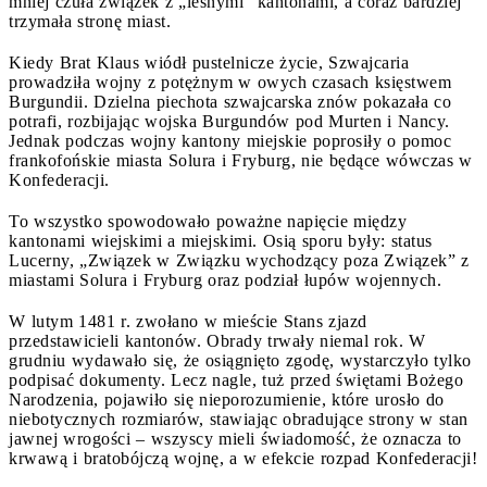
mniej czuła związek z „leśnymi” kantonami, a coraz bardziej
trzymała stronę miast.
Kiedy Brat Klaus wiódł pustelnicze życie, Szwajcaria
prowadziła wojny z potężnym w owych czasach księstwem
Burgundii. Dzielna piechota szwajcarska znów pokazała co
potrafi, rozbijając wojska Burgundów pod Murten i Nancy.
Jednak podczas wojny kantony miejskie poprosiły o pomoc
frankofońskie miasta Solura i Fryburg, nie będące wówczas w
Konfederacji.
To wszystko spowodowało poważne napięcie między
kantonami wiejskimi a miejskimi. Osią sporu były: status
Lucerny, „Związek w Związku wychodzący poza Związek” z
miastami Solura i Fryburg oraz podział łupów wojennych.
W lutym 1481 r. zwołano w mieście Stans zjazd
przedstawicieli kantonów. Obrady trwały niemal rok. W
grudniu wydawało się, że osiągnięto zgodę, wystarczyło tylko
podpisać dokumenty. Lecz nagle, tuż przed świętami Bożego
Narodzenia, pojawiło się nieporozumienie, które urosło do
niebotycznych rozmiarów, stawiając obradujące strony w stan
jawnej wrogości – wszyscy mieli świadomość, że oznacza to
krwawą i bratobójczą wojnę, a w efekcie rozpad Konfederacji!