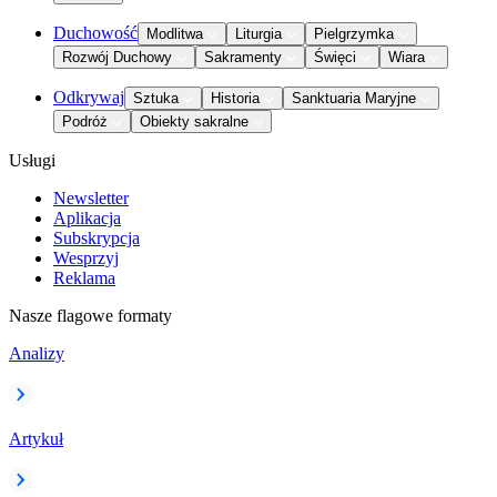
Duchowość
Modlitwa
Liturgia
Pielgrzymka
Rozwój Duchowy
Sakramenty
Święci
Wiara
Odkrywaj
Sztuka
Historia
Sanktuaria Maryjne
Podróż
Obiekty sakralne
Usługi
Newsletter
Aplikacja
Subskrypcja
Wesprzyj
Reklama
Nasze flagowe formaty
Analizy
Artykuł