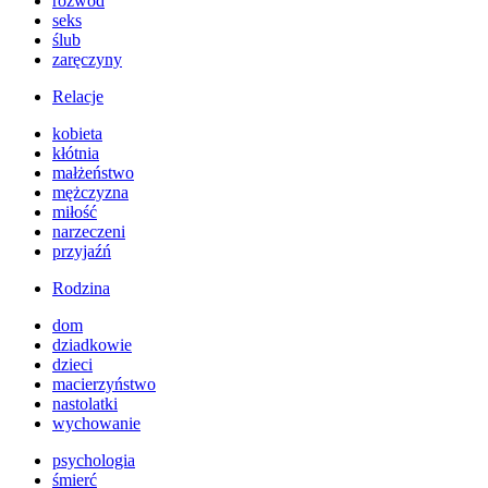
rozwód
seks
ślub
zaręczyny
Relacje
kobieta
kłótnia
małżeństwo
mężczyzna
miłość
narzeczeni
przyjaźń
Rodzina
dom
dziadkowie
dzieci
macierzyństwo
nastolatki
wychowanie
psychologia
śmierć