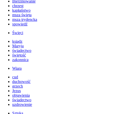
Bierzmowanie
chrzest
kapłaństwo
msza święta
msza trydencka
spowiedź
Święci
ksiądz
Maryja
świadectwo
świętość
zakonnica
Wiara
cud
duchowość
grzech
Jezus
objawienia
świadectwo
uzdrowienie
Sztuka