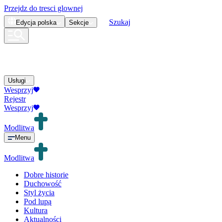
Przejdz do tresci glownej
Szukaj
Edycja
polska
Sekcje
Usługi
Wesprzyj
Rejestr
Wesprzyj
Modlitwa
Menu
Modlitwa
Dobre historie
Duchowość
Styl życia
Pod lupą
Kultura
Aktualności