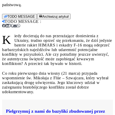
państwową.
TODO MESSAGE
Archiwizuj artykuł
TODO MESSAGE
:
K
iedy docierają do nas przerażające doniesienia z
Ukrainy, trudno oprzeć się przekonaniu, że dziś jedynie
baterie rakiet HIMARS i eskadry F-16 mogą odeprzeć
barbarzyńskich najeźdźców lub udaremnić potencjalne
konflikty w przyszłości. Ale czy potrafimy jeszcze uwierzyć,
że autentyczna świętość może zapobiegać krwawym
konfliktom? A przecież tak bywało w historii.
Co roku pierwszego dnia wiosny (21 marca) przypada
wspomnienie św. Mikołaja z Flüe – Szwajcara, który wybrał
zaskakującą drogę uświęcenia. Jego kluczowy udział w
zażegnaniu bratobójczego konfliktu został dobrze
udokumentowany.
Pielgrzymuj z nami do bazyliki zbudowanej przez