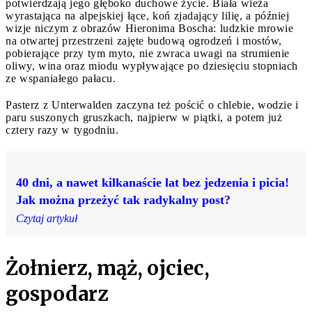
potwierdzają jego głęboko duchowe życie. Biała wieża
wyrastająca na alpejskiej łące, koń zjadający lilię, a później
wizje niczym z obrazów Hieronima Boscha: ludzkie mrowie
na otwartej przestrzeni zajęte budową ogrodzeń i mostów,
pobierające przy tym myto, nie zwraca uwagi na strumienie
oliwy, wina oraz miodu wypływające po dziesięciu stopniach
ze wspaniałego pałacu.
Pasterz z Unterwalden zaczyna też pościć o chlebie, wodzie i
paru suszonych gruszkach, najpierw w piątki, a potem już
cztery razy w tygodniu.
40 dni, a nawet kilkanaście lat bez jedzenia i picia!
Jak można przeżyć tak radykalny post?
Czytaj artykuł
Żołnierz, mąż, ojciec,
gospodarz