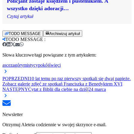
Policjant zostaje księdzem i pustelnikiem. A
wszystko dzięki adoracji…
Czytaj artykuł
TODO MESSAGE
Archiwizuj artykuł
TODO MESSAGE
:
Słowa kluczowe/tagi powiązane z tym artykułem:
asceza
góry
mistycy
pokój
święci
POPRZEDNI
10 lat temu po raz pierwszy spotkali się dwaj papieże.
Zobacz galerię zdjęć ze spotkań Franciszka z Benedyktem XVI
NASTĘPNY
Cytat z Biblii dla ciebie na dziś||24 marca
Newsletter
Otrzymuj Aleteia codziennie w swojej skrzynce e-mail.