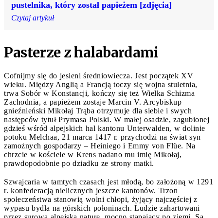
pustelnika, który został papieżem [zdjęcia]
Czytaj artykuł
Pasterze z halabardami
Cofnijmy się do jesieni średniowiecza. Jest początek XV
wieku. Między Anglią a Francją toczy się wojna stuletnia,
trwa Sobór w Konstancji, kończy się też Wielka Schizma
Zachodnia, a papieżem zostaje Marcin V. Arcybiskup
gnieźnieński Mikołaj Trąba otrzymuje dla siebie i swych
następców tytuł Prymasa Polski. W małej osadzie, zagubionej
gdzieś wśród alpejskich hal kantonu Unterwalden, w dolinie
potoku Melchaa, 21 marca 1417 r. przychodzi na świat syn
zamożnych gospodarzy – Heiniego i Emmy von Flüe. Na
chrzcie w kościele w Krens nadano mu imię Mikołaj,
prawdopodobnie po dziadku ze strony matki.
Szwajcaria w tamtych czasach jest młodą, bo założoną w 1291
r. konfederacją nielicznych jeszcze kantonów. Trzon
społeczeństwa stanowią wolni chłopi, żyjący najczęściej z
wypasu bydła na górskich połoninach. Ludzie zahartowani
przez surową alpejską naturę, mocno stąpający po ziemi. Są