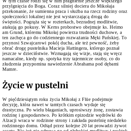
W tym czasie rodzi się w nim pragnienie jeszcze większego
przylgnięcia do Boga. Coraz silniej dociera do Mikołaja
przekonanie, że sumienna praca i służba na rzecz rodziny oraz
społeczności lokalnej nie jest wystarczającą drogą do
świętości. Pogrąża się w rozterkach, bezradnej modlitwie,
atakują go pokusy. W Kerns probostwo obejmuje ks. Heimo
am Grund, któremu Mikołaj powierza trudności duchowe, a
ten zachęca go do codziennego rozważania Męki Pańskiej. To
przynosi Szwajcarowi pokój ducha, ale też pewność, żeby
obrać drogę pustelnika Macieja Hattingera, którego poznał
jeszcze w dzieciństwie. Wzmagają się wizje, stają się wręcz
namacalne, kiedy np. spotyka trzy tajemnicze osoby, co do
złudzenia przypomina nawiedzenie Abrahama pod dębami
Mamre.
Życie w pustelni
W pięćdziesiątym roku życia Mikołaj z Flüe podejmuje
decyzję, która nawet w tamtych czasach wydaje się
drastyczna. Po wielu błaganiach, uprosiwszy żonę, zostawia
rodzinę i gospodarstwo. Po krótkim epizodzie wędrówki do
Alzacji wraca w rodzinne strony i zakłada pustelnię niedaleko
rodzinnego domu. Odtąd przez kolejne 20 lat prowadzi żywot
ascety. Nic już nie odrywa go od głębokiej modlitwy i praktyk