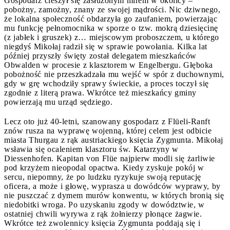
Gospodarz cieszył się zasłużonym mirem w okolicy –
pobożny, zamożny, znany ze swojej mądrości. Nic dziwnego,
że lokalna społeczność obdarzyła go zaufaniem, powierzając
mu funkcję pełnomocnika w sporze o tzw. mokrą dziesięcinę
(z jabłek i gruszek) z… miejscowym proboszczem, u którego
niegdyś Mikołaj radził się w sprawie powołania. Kilka lat
później przyszły święty został delegatem mieszkańców
Obwalden w procesie z klasztorem w Engelbergu. Głęboka
pobożność nie przeszkadzała mu wejść w spór z duchownymi,
gdy w grę wchodziły sprawy świeckie, a proces toczył się
zgodnie z literą prawa. Wkrótce też mieszkańcy gminy
powierzają mu urząd sędziego.
Lecz oto już 40-letni, szanowany gospodarz z Flüeli-Ranft
znów rusza na wyprawę wojenną, której celem jest odbicie
miasta Thurgau z rąk austriackiego księcia Zygmunta. Mikołaj
wsławia się ocaleniem klasztoru św. Katarzyny w
Diessenhofen. Kapitan von Flüe najpierw modli się żarliwie
pod krzyżem nieopodal opactwa. Kiedy zyskuje pokój w
sercu, niepomny, że po ludzku ryzykuje swoją reputację
oficera, a może i głowę, wyprasza u dowódców wyprawy, by
nie puszczać z dymem murów konwentu, w których bronią się
niedobitki wroga. Po uzyskaniu zgody w dowództwie, w
ostatniej chwili wyrywa z rąk żołnierzy płonące żagwie.
Wkrótce też zwolennicy księcia Zygmunta poddają się i