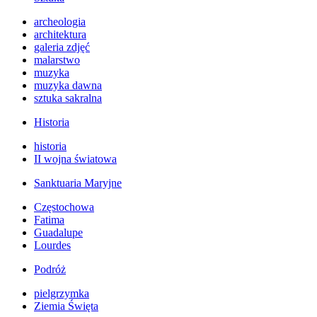
archeologia
architektura
galeria zdjęć
malarstwo
muzyka
muzyka dawna
sztuka sakralna
Historia
historia
II wojna światowa
Sanktuaria Maryjne
Częstochowa
Fatima
Guadalupe
Lourdes
Podróż
pielgrzymka
Ziemia Święta