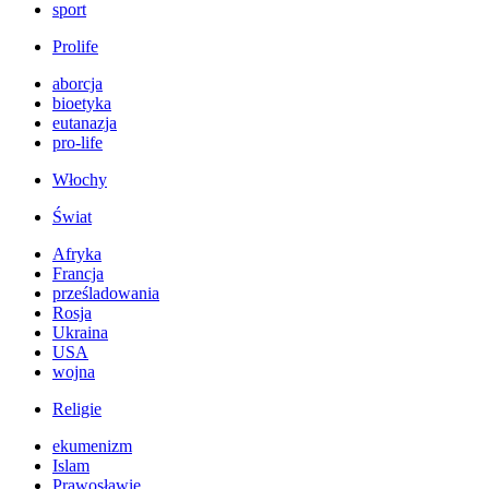
sport
Prolife
aborcja
bioetyka
eutanazja
pro-life
Włochy
Świat
Afryka
Francja
prześladowania
Rosja
Ukraina
USA
wojna
Religie
ekumenizm
Islam
Prawosławie