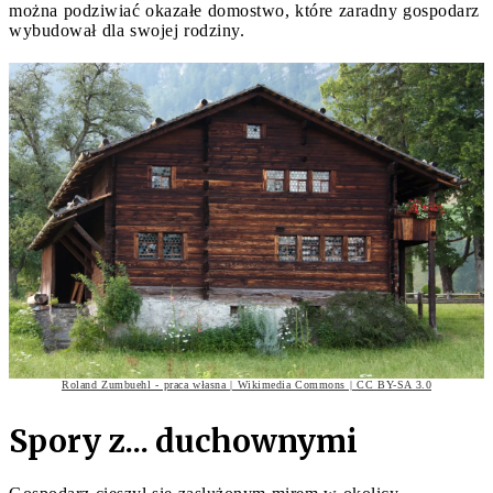
można podziwiać okazałe domostwo, które zaradny gospodarz
wybudował dla swojej rodziny.
Roland Zumbuehl - praca własna | Wikimedia Commons | CC BY-SA 3.0
Spory z... duchownymi