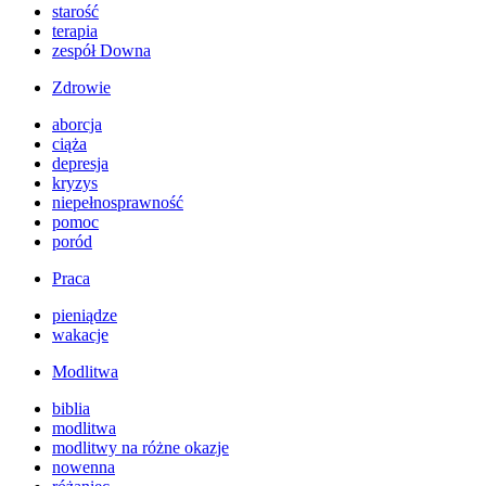
starość
terapia
zespół Downa
Zdrowie
aborcja
ciąża
depresja
kryzys
niepełnosprawność
pomoc
poród
Praca
pieniądze
wakacje
Modlitwa
biblia
modlitwa
modlitwy na różne okazje
nowenna