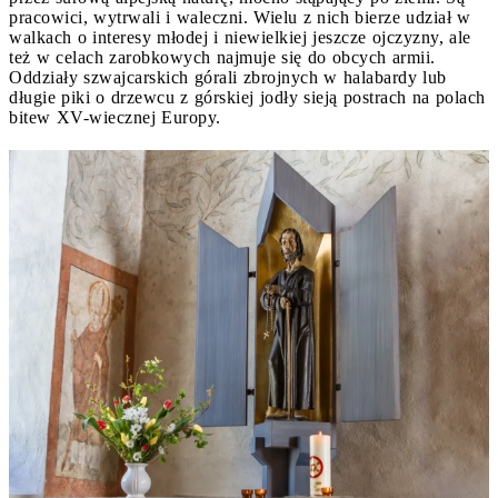
pracowici, wytrwali i waleczni. Wielu z nich bierze udział w
walkach o interesy młodej i niewielkiej jeszcze ojczyzny, ale
też w celach zarobkowych najmuje się do obcych armii.
Oddziały szwajcarskich górali zbrojnych w halabardy lub
długie piki o drzewcu z górskiej jodły sieją postrach na polach
bitew XV-wiecznej Europy.