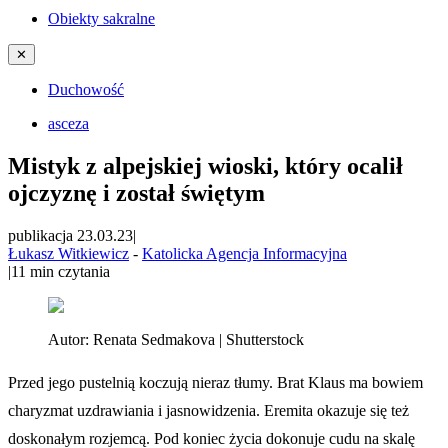
Obiekty sakralne
✕
Duchowość
asceza
Mistyk z alpejskiej wioski, który ocalił
ojczyznę i został świętym
publikacja 23.03.23
|
Łukasz Witkiewicz
-
Katolicka Agencja Informacyjna
|
11
min czytania
Autor:
Renata Sedmakova | Shutterstock
Przed jego pustelnią koczują nieraz tłumy. Brat Klaus ma bowiem
charyzmat uzdrawiania i jasnowidzenia. Eremita okazuje się też
doskonałym rozjemcą. Pod koniec życia dokonuje cudu na skalę