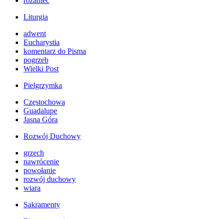
różaniec
Liturgia
adwent
Eucharystia
komentarz do Pisma
pogrzeb
Wielki Post
Pielgrzymka
Częstochowa
Guadalupe
Jasna Góra
Rozwój Duchowy
grzech
nawrócenie
powołanie
rozwój duchowy
wiara
Sakramenty