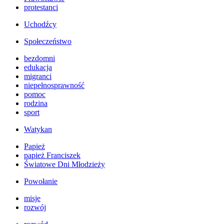
protestanci
Uchodźcy
Społeczeństwo
bezdomni
edukacja
migranci
niepełnosprawność
pomoc
rodzina
sport
Watykan
Papież
papież Franciszek
Światowe Dni Młodzieży
Powołanie
misje
rozwój