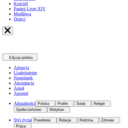
Kościół
Papież Leon XIV
Modlitwa
Dzieci
Edycja
polska
Adopcja
Uzależnienie
Nastolatek
Akceptacja
Anioł
Apostoł
Aktualności
Polska
Prolife
Świat
Religie
Społeczeństwo
Watykan
Styl życia
Powołanie
Relacje
Rodzina
Zdrowie
Praca