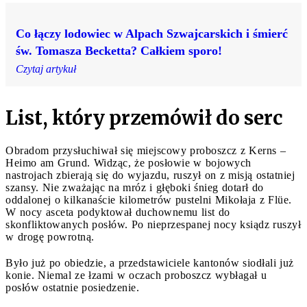
Co łączy lodowiec w Alpach Szwajcarskich i śmierć
św. Tomasza Becketta? Całkiem sporo!
Czytaj artykuł
List, który przemówił do serc
Obradom przysłuchiwał się miejscowy proboszcz z Kerns –
Heimo am Grund. Widząc, że posłowie w bojowych
nastrojach zbierają się do wyjazdu, ruszył on z misją ostatniej
szansy. Nie zważając na mróz i głęboki śnieg dotarł do
oddalonej o kilkanaście kilometrów pustelni Mikołaja z Flüe.
W nocy asceta podyktował duchownemu list do
skonfliktowanych posłów. Po nieprzespanej nocy ksiądz ruszył
w drogę powrotną.
Było już po obiedzie, a przedstawiciele kantonów siodłali już
konie. Niemal ze łzami w oczach proboszcz wybłagał u
posłów ostatnie posiedzenie.