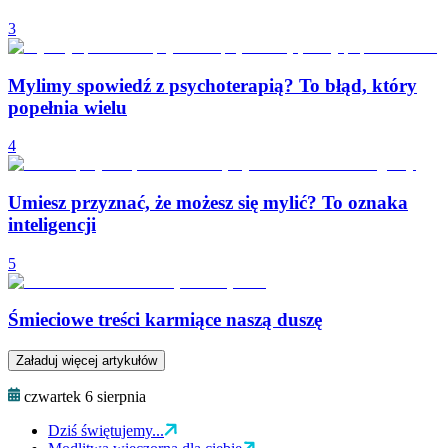
3
Mylimy spowiedź z psychoterapią? To błąd, który
popełnia wielu
4
Umiesz przyznać, że możesz się mylić? To oznaka
inteligencji
5
Śmieciowe treści karmiące naszą duszę
Załaduj więcej artykułów
czwartek 6 sierpnia
Dziś świętujemy...