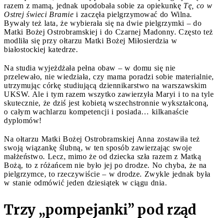
razem z mamą, jednak upodobała sobie za opiekunkę
Tę, co w
Ostrej świeci Bramie
i zaczęła pielgrzymować do Wilna.
Bywały też lata, że wybierała się na dwie pielgrzymki – do
Matki Bożej Ostrobramskiej i do Czarnej Madonny. Często też
modliła się przy ołtarzu Matki Bożej Miłosierdzia w
białostockiej katedrze.
Na studia wyjeżdżała pełna obaw – w domu się nie
przelewało, nie wiedziała, czy mama poradzi sobie materialnie,
utrzymując córkę studiującą dziennikarstwo na warszawskim
UKSW. Ale i tym razem wszytko zawierzyła Maryi i to na tyle
skutecznie, że dziś jest kobietą wszechstronnie wykształconą,
o całym wachlarzu kompetencji i posiada… kilkanaście
dyplomów!
Na ołtarzu Matki Bożej Ostrobramskiej Anna zostawiła też
swoją wiązankę ślubną, w ten sposób zawierzając swoje
małżeństwo. Lecz, mimo że od dziecka szła razem z Matką
Bożą, to z różańcem nie było jej po drodze. No chyba, że na
pielgrzymce, to rzeczywiście – w drodze. Zwykle jednak była
w stanie odmówić jeden dziesiątek w ciągu dnia.
Trzy „pompejanki” pod rząd