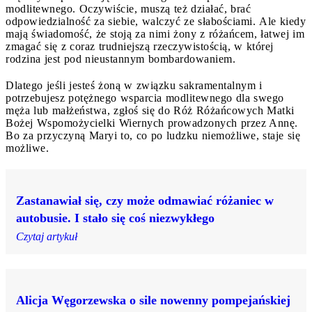
modlitewnego. Oczywiście, muszą też działać, brać
odpowiedzialność za siebie, walczyć ze słabościami. Ale kiedy
mają świadomość, że stoją za nimi żony z różańcem, łatwej im
zmagać się z coraz trudniejszą rzeczywistością, w której
rodzina jest pod nieustannym bombardowaniem.
Dlatego jeśli jesteś żoną w związku sakramentalnym i
potrzebujesz potężnego wsparcia modlitewnego dla swego
męża lub małżeństwa, zgłoś się do Róż Różańcowych Matki
Bożej Wspomożycielki Wiernych prowadzonych przez Annę.
Bo za przyczyną Maryi to, co po ludzku niemożliwe, staje się
możliwe.
Zastanawiał się, czy może odmawiać różaniec w
autobusie. I stało się coś niezwykłego
Czytaj artykuł
Alicja Węgorzewska o sile nowenny pompejańskiej