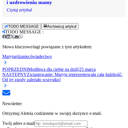
i uzdrowieniu mamy
Czytaj artykuł
TODO MESSAGE
Archiwizuj artykuł
TODO MESSAGE
:
Słowa kluczowe/tagi powiązane z tym artykułem:
Maryja
różaniec
świadectwo
POPRZEDNI
Modlitwa dla ciebie na dziś||25 marca
NASTĘPNY
Zwiastowanie: Maryja reprezentowała całą ludzkość.
Od jej zgody zależało wszystko!
Newsletter
Otrzymuj Aleteia codziennie w swojej skrzynce e-mail.
Twój adres e-mail