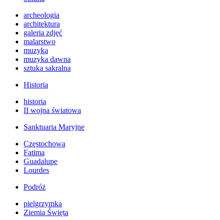
archeologia
architektura
galeria zdjęć
malarstwo
muzyka
muzyka dawna
sztuka sakralna
Historia
historia
II wojna światowa
Sanktuaria Maryjne
Częstochowa
Fatima
Guadalupe
Lourdes
Podróż
pielgrzymka
Ziemia Święta