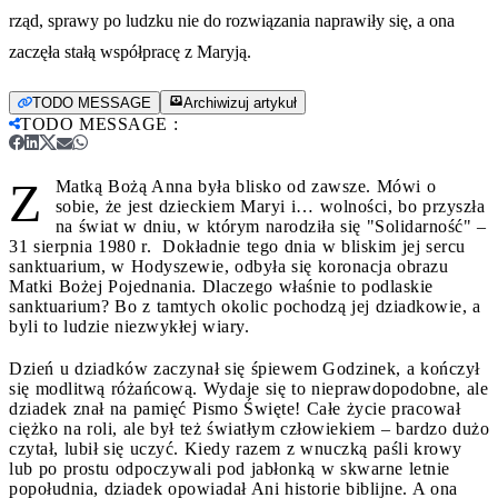
rząd, sprawy po ludzku nie do rozwiązania naprawiły się, a ona
zaczęła stałą współpracę z Maryją.
TODO MESSAGE
Archiwizuj artykuł
TODO MESSAGE
:
Z
Matką Bożą Anna była blisko od zawsze. Mówi o
sobie, że jest dzieckiem Maryi i… wolności, bo przyszła
na świat w dniu, w którym narodziła się "Solidarność" –
31 sierpnia 1980 r. Dokładnie tego dnia w bliskim jej sercu
sanktuarium, w Hodyszewie, odbyła się koronacja obrazu
Matki Bożej Pojednania. Dlaczego właśnie to podlaskie
sanktuarium? Bo z tamtych okolic pochodzą jej dziadkowie, a
byli to ludzie niezwykłej wiary.
Dzień u dziadków zaczynał się śpiewem Godzinek, a kończył
się modlitwą różańcową. Wydaje się to nieprawdopodobne, ale
dziadek znał na pamięć Pismo Święte! Całe życie pracował
ciężko na roli, ale był też światłym człowiekiem – bardzo dużo
czytał, lubił się uczyć. Kiedy razem z wnuczką paśli krowy
lub po prostu odpoczywali pod jabłonką w skwarne letnie
popołudnia, dziadek opowiadał Ani historie biblijne. A ona