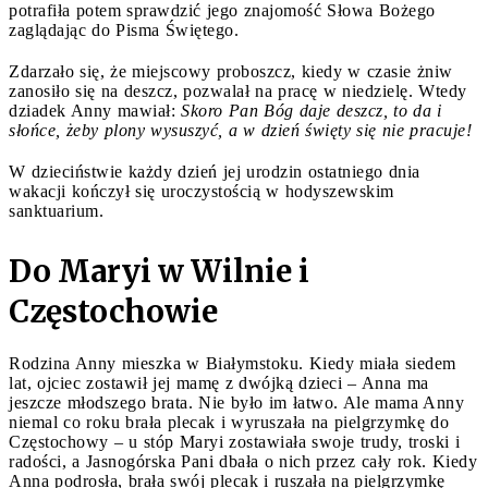
potrafiła potem sprawdzić jego znajomość Słowa Bożego
zaglądając do Pisma Świętego.
Zdarzało się, że miejscowy proboszcz, kiedy w czasie żniw
zanosiło się na deszcz, pozwalał na pracę w niedzielę. Wtedy
dziadek Anny mawiał:
Skoro Pan Bóg daje deszcz, to da i
słońce, żeby plony wysuszyć, a w dzień święty się nie pracuje!
W dzieciństwie każdy dzień jej urodzin ostatniego dnia
wakacji kończył się uroczystością w hodyszewskim
sanktuarium.
Do Maryi w Wilnie i
Częstochowie
Rodzina Anny mieszka w Białymstoku. Kiedy miała siedem
lat, ojciec zostawił jej mamę z dwójką dzieci – Anna ma
jeszcze młodszego brata. Nie było im łatwo. Ale mama Anny
niemal co roku brała plecak i wyruszała na pielgrzymkę do
Częstochowy – u stóp Maryi zostawiała swoje trudy, troski i
radości, a Jasnogórska Pani dbała o nich przez cały rok. Kiedy
Anna podrosła, brała swój plecak i ruszała na pielgrzymkę