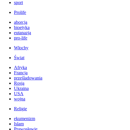
sport
Prolife
aborcja
bioetyka
eutanazja
pro-life
Włochy
Świat
Afryka
Francja
prześladowania
Rosja
Ukraina
USA
wojna
Religie
ekumenizm
Islam
Prawosławie