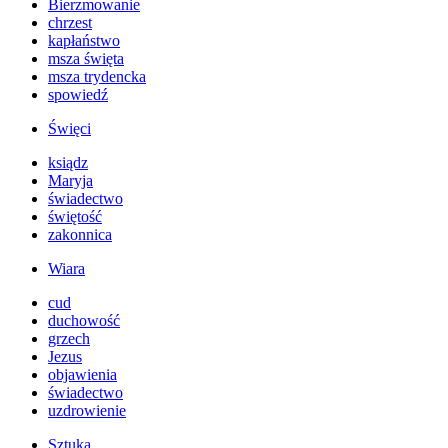
Bierzmowanie
chrzest
kapłaństwo
msza święta
msza trydencka
spowiedź
Święci
ksiądz
Maryja
świadectwo
świętość
zakonnica
Wiara
cud
duchowość
grzech
Jezus
objawienia
świadectwo
uzdrowienie
Sztuka