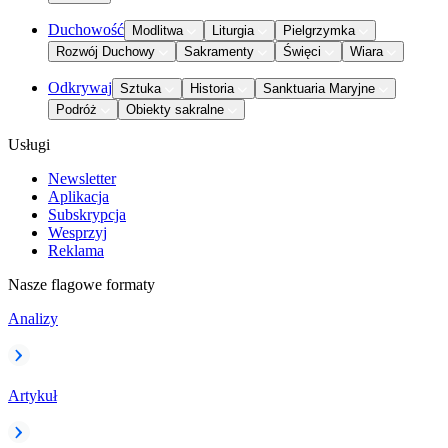
Duchowość
Modlitwa
Liturgia
Pielgrzymka
Rozwój Duchowy
Sakramenty
Święci
Wiara
Odkrywaj
Sztuka
Historia
Sanktuaria Maryjne
Podróż
Obiekty sakralne
Usługi
Newsletter
Aplikacja
Subskrypcja
Wesprzyj
Reklama
Nasze flagowe formaty
Analizy
Artykuł