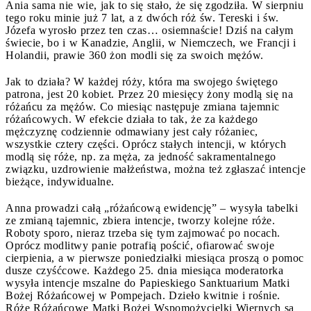
Ania sama nie wie, jak to się stało, że się zgodziła. W sierpniu
tego roku minie już 7 lat, a z dwóch róż św. Tereski i św.
Józefa wyrosło przez ten czas… osiemnaście! Dziś na całym
świecie, bo i w Kanadzie, Anglii, w Niemczech, we Francji i
Holandii, prawie 360 żon modli się za swoich mężów.
Jak to działa? W każdej róży, która ma swojego świętego
patrona, jest 20 kobiet. Przez 20 miesięcy żony modlą się na
różańcu za mężów. Co miesiąc następuje zmiana tajemnic
różańcowych. W efekcie działa to tak, że za każdego
mężczyznę codziennie odmawiany jest cały różaniec,
wszystkie cztery części. Oprócz stałych intencji, w których
modlą się róże, np. za męża, za jedność sakramentalnego
związku, uzdrowienie małżeństwa, można też zgłaszać intencje
bieżące, indywidualne.
Anna prowadzi całą „różańcową ewidencję” – wysyła tabelki
ze zmianą tajemnic, zbiera intencje, tworzy kolejne róże.
Roboty sporo, nieraz trzeba się tym zajmować po nocach.
Oprócz modlitwy panie potrafią pościć, ofiarować swoje
cierpienia, a w pierwsze poniedziałki miesiąca proszą o pomoc
dusze czyśćcowe. Każdego 25. dnia miesiąca moderatorka
wysyła intencje mszalne do Papieskiego Sanktuarium Matki
Bożej Różańcowej w Pompejach. Dzieło kwitnie i rośnie.
Róże Różańcowe Matki Bożej Wspomożycielki Wiernych są