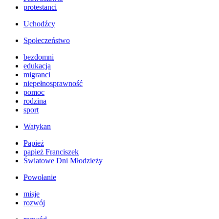
protestanci
Uchodźcy
Społeczeństwo
bezdomni
edukacja
migranci
niepełnosprawność
pomoc
rodzina
sport
Watykan
Papież
papież Franciszek
Światowe Dni Młodzieży
Powołanie
misje
rozwój