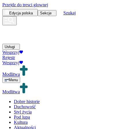
Przejdz do tresci glownej
Szukaj
Edycja
polska
Sekcje
Usługi
Wesprzyj
Rejestr
Wesprzyj
Modlitwa
Menu
Modlitwa
Dobre historie
Duchowość
Styl życia
Pod lupą
Kultura
Aktualności