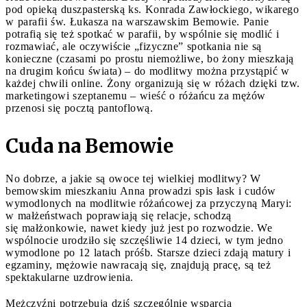
pod opieką duszpasterską ks. Konrada Zawłockiego, wikarego
w parafii św. Łukasza na warszawskim Bemowie. Panie
potrafią się też spotkać w parafii, by wspólnie się modlić i
rozmawiać, ale oczywiście „fizyczne” spotkania nie są
konieczne (czasami po prostu niemożliwe, bo żony mieszkają
na drugim końcu świata) – do modlitwy można przystąpić w
każdej chwili online. Żony organizują się w różach dzięki tzw.
marketingowi szeptanemu – wieść o różańcu za mężów
przenosi się pocztą pantoflową.
Cuda na Bemowie
No dobrze, a jakie są owoce tej wielkiej modlitwy? W
bemowskim mieszkaniu Anna prowadzi spis łask i cudów
wymodlonych na modlitwie różańcowej za przyczyną Maryi:
w małżeństwach poprawiają się relacje, schodzą
się małżonkowie, nawet kiedy już jest po rozwodzie. We
wspólnocie urodziło się szczęśliwie 14 dzieci, w tym jedno
wymodlone po 12 latach próśb. Starsze dzieci zdają matury i
egzaminy, mężowie nawracają się, znajdują pracę, są też
spektakularne uzdrowienia.
Mężczyźni potrzebują dziś szczególnie wsparcia