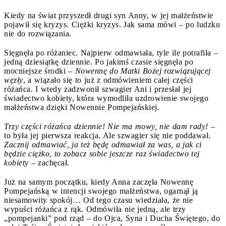
Kiedy na świat przyszedł drugi syn Anny, w jej małżeństwie
pojawił się kryzys. Ciężki kryzys. Jak sama mówi – po ludzku
nie do rozwiązania.
Sięgnęła po różaniec. Najpierw odmawiała, tyle ile potrafiła –
jedną dziesiątkę dziennie. Po jakimś czasie sięgnęła po
mocniejsze środki –
Nowennę do Matki Bożej rozwiązującej
węzły
, a wiązało się to już z odmówieniem całej części
różańca. I wtedy zadzwonił szwagier Ani i przesłał jej
świadectwo kobiety, która wymodliła uzdrowienie swojego
małżeństwa dzięki Nowennie Pompejańskiej.
Trzy części różańca dziennie! Nie ma mowy, nie dam rady!
–
to była jej pierwsza reakcja. Ale szwagier się nie poddawał.
Zacznij odmawiać, ja też będę odmawiał za was, a jak ci
będzie ciężko, to zobacz sobie jeszcze raz świadectwo tej
kobiety –
zachęcał
.
Już na samym początku, kiedy Anna zaczęła Nowennę
Pompejańską w intencji swojego małżeństwa, ogarnął ją
niesamowity spokój… Od tego czasu wiedziała, że nie
wypuści różańca z rąk. Odmówiła nie jedną, ale trzy
„pompejanki” pod rząd – do Ojca, Syna i Ducha Świętego, do