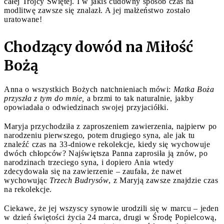
całej Trójcy Świętej. I w jakiś cudowny sposób czas na
modlitwę zawsze się znalazł. A jej małżeństwo zostało
uratowane!
Chodzący dowód na Miłość
Bożą
Anna o wszystkich Bożych natchnieniach mówi:
Matka Boża
przyszła z tym do mnie,
a brzmi to tak naturalnie, jakby
opowiadała o odwiedzinach swojej przyjaciółki.
Maryja przychodziła z zaproszeniem zawierzenia, najpierw po
narodzeniu pierwszego, potem drugiego syna, ale jak tu
znaleźć czas na 33-dniowe rekolekcje, kiedy się wychowuje
dwóch chłopców? Najświętsza Panna zaprosiła ją znów, po
narodzinach trzeciego syna, i dopiero Ania wtedy
zdecydowała się na zawierzenie – zaufała, że nawet
wychowując
Trzech Budrysów
, z Maryją zawsze znajdzie czas
na rekolekcje.
Ciekawe, że jej wszyscy synowie urodzili się w marcu – jeden
w dzień świętości życia 24 marca, drugi w Środę Popielcową,