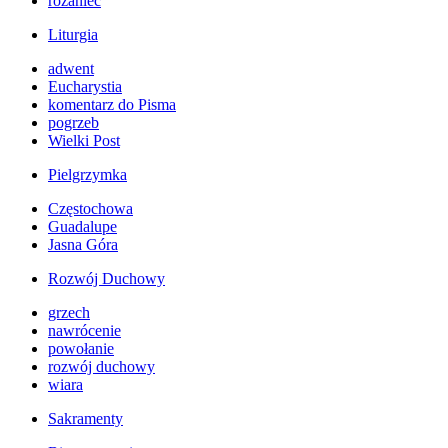
różaniec
Liturgia
adwent
Eucharystia
komentarz do Pisma
pogrzeb
Wielki Post
Pielgrzymka
Częstochowa
Guadalupe
Jasna Góra
Rozwój Duchowy
grzech
nawrócenie
powołanie
rozwój duchowy
wiara
Sakramenty