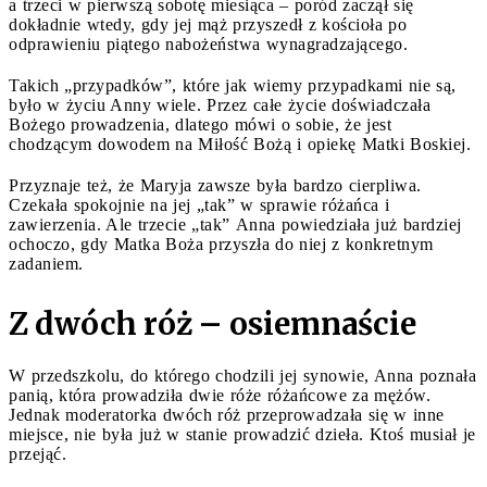
a trzeci w pierwszą sobotę miesiąca – poród zaczął się
dokładnie wtedy, gdy jej mąż przyszedł z kościoła po
odprawieniu piątego nabożeństwa wynagradzającego.
Takich „przypadków”, które jak wiemy przypadkami nie są,
było w życiu Anny wiele. Przez całe życie doświadczała
Bożego prowadzenia, dlatego mówi o sobie, że jest
chodzącym dowodem na Miłość Bożą i opiekę Matki Boskiej.
Przyznaje też, że Maryja zawsze była bardzo cierpliwa.
Czekała spokojnie na jej „tak” w sprawie różańca i
zawierzenia. Ale trzecie „tak” Anna powiedziała już bardziej
ochoczo, gdy Matka Boża przyszła do niej z konkretnym
zadaniem.
Z dwóch róż – osiemnaście
W przedszkolu, do którego chodzili jej synowie, Anna poznała
panią, która prowadziła dwie róże różańcowe za mężów.
Jednak moderatorka dwóch róż przeprowadzała się w inne
miejsce, nie była już w stanie prowadzić dzieła. Ktoś musiał je
przejąć.