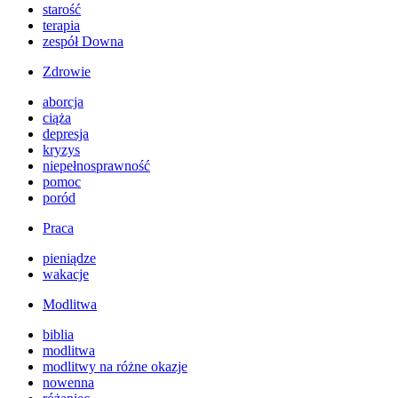
starość
terapia
zespół Downa
Zdrowie
aborcja
ciąża
depresja
kryzys
niepełnosprawność
pomoc
poród
Praca
pieniądze
wakacje
Modlitwa
biblia
modlitwa
modlitwy na różne okazje
nowenna