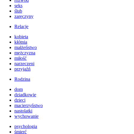
rozwód
seks
ślub
zaręczyny
Relacje
kobieta
kłótnia
małżeństwo
mężczyzna
miłość
narzeczeni
przyjaźń
Rodzina
dom
dziadkowie
dzieci
macierzyństwo
nastolatki
wychowanie
psychologia
śmierć