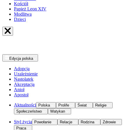
Kościół
Papież Leon XIV
Modlitwa
Dzieci
Edycja
polska
Adopcja
Uzależnienie
Nastolatek
Akceptacja
Anioł
Apostoł
Aktualności
Polska
Prolife
Świat
Religie
Społeczeństwo
Watykan
Styl życia
Powołanie
Relacje
Rodzina
Zdrowie
Praca