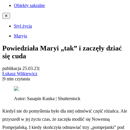
Obiekty sakralne
✕
Styl życia
Maryja
Powiedziała Maryi „tak” i zaczęły dziać
się cuda
publikacja 25.03.23
|
Łukasz Witkiewicz
|
9
min czytania
Autor:
Sasapin Kanka | Shutterstock
Kiedyś nie do pomyślenia było dla niej odmówić część różańca. Ale
przyszedł w jej życiu czas, że zaczęła modlić się Nowenną
Pompejańską. I kiedy skończyła odmawiać trzy „pompejanki” pod