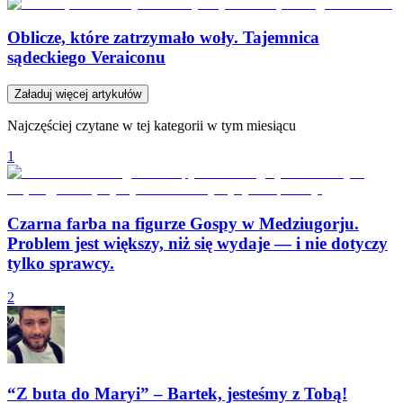
Oblicze, które zatrzymało woły. Tajemnica
sądeckiego Veraiconu
Załaduj więcej artykułów
Najczęściej czytane w tej kategorii w tym miesiącu
1
Czarna farba na figurze Gospy w Medziugorju.
Problem jest większy, niż się wydaje — i nie dotyczy
tylko sprawcy.
2
“Z buta do Maryi” – Bartek, jesteśmy z Tobą!