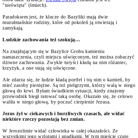
"nieświęta" (śmiech).
Paradoksem jest, że klucze do Bazyliki mają dwie
muzułmańskie rodziny, które od pokoleń ją otwierają i
zamykają.
Ludzkie zachowania też szokują…
Na znajdującym się w Bazylice Grobu kamieniu
namaszczenia, czyli miejscu uświęconym, też można zobaczyć
dziwne zachowania. Zwykle turyści kładą na nim różaniec,
krzyżyk, a one stają się uświęcone.
Ale zdarza się, że ludzie kładą portfel i trą nim o kamień, by
mieć zasoby pieniężne. Są też pielgrzymi, którzy walą w niego
głową do krwi. Byłam świadkiem sytuacji, kiedy znajomy
przewodnik biegł ratować taką osobę. Okazało się, że celowo
waliła w niego głową, by poczuć cierpienie Jezusa.
Jezus żył w ciekawych i burzliwych czasach, ale widać
niektóre rzeczy pozostają bez zmian.
W Jerozolimie widać człowieka w całej okazałości. Ze
wszystkimi jego wzlotami i upadkami. W tym mieście czuje