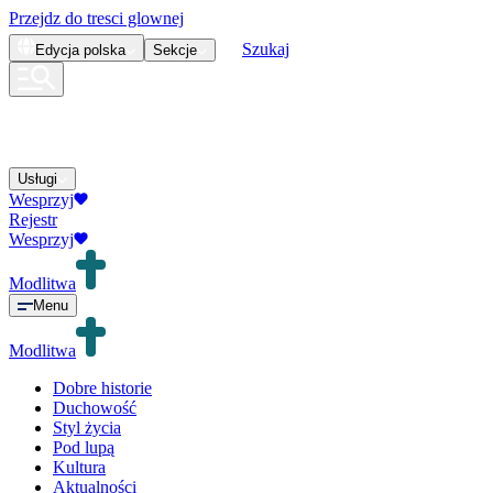
Przejdz do tresci glownej
Szukaj
Edycja
polska
Sekcje
Usługi
Wesprzyj
Rejestr
Wesprzyj
Modlitwa
Menu
Modlitwa
Dobre historie
Duchowość
Styl życia
Pod lupą
Kultura
Aktualności