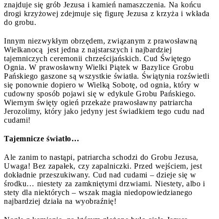
znajduje się grób Jezusa i kamień namaszczenia. Na końcu
drogi krzyżowej zdejmuje się figurę Jezusa z krzyża i wkłada
do grobu.
Innym niezwykłym obrzędem, związanym z prawosławną
Wielkanocą jest jedna z najstarszych i najbardziej
tajemniczych ceremonii chrześcijańskich. Cud Świętego
Ognia. W prawosławny Wielki Piątek w Bazylice Grobu
Pańskiego gaszone są wszystkie światła. Świątynia rozświetli
się ponownie dopiero w Wielką Sobotę, od ognia, który w
cudowny sposób pojawi się w edykule Grobu Pańskiego.
Wiernym święty ogień przekaże prawosławny patriarcha
Jerozolimy, który jako jedyny jest świadkiem tego cudu nad
cudami!
Tajemnicze światło…
Ale zanim to nastąpi, patriarcha schodzi do Grobu Jezusa,
Uwaga! Bez zapałek, czy zapalniczki. Przed wejściem, jest
dokładnie przeszukiwany. Cud nad cudami – dzieje się w
środku… niestety za zamkniętymi drzwiami. Niestety, albo i
stety dla niektórych – wszak magia niedopowiedzianego
najbardziej działa na wyobraźnię!