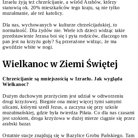
Izraelu żyją też chrześcijanie, a wśród Arabów, którzy
stanowią ok. 20% mieszkańców tego kraju, są nie tylko
muzułmanie, ale też katolicy.
Dla nas, wychowanych w kulturze chrześcijańskiej, to
normalność. Dla żydów nie. Wiele ich dzieci widząc takie
przedstawienie Jezusa boi się i pyta rodziców, dlaczego ten
pan jest na krzyżu goły? Są przerażone widząc, że ma
gwoździe wbite w nogi.
Wielkanoc w Ziemi Świętej
Chrześcijanie są mniejszością w Izraelu. Jak wygląda
Wielkanoc?
Dużym duchowym przeżyciem jest udział w odtworzeniu
drogi krzyżowej. Biegnie ona mniej więcej tymi samymi
ulicami, którymi szedł Jezus, a zaczyna się przy szkole
muzułmańskiej, gdzie była twierdza Piłata. Co dla nas czasami
jest szokiem, droga krzyżowa w dużej mierze ciągnie się przez
arabski bazar.
Ostatnie stacje znajdują się w Bazylice Grobu Pańskiego. Tam