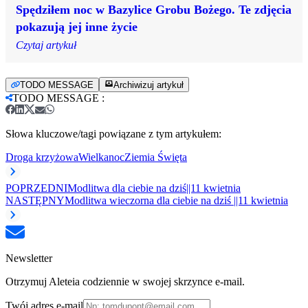
Spędziłem noc w Bazylice Grobu Bożego. Te zdjęcia
pokazują jej inne życie
Czytaj artykuł
TODO MESSAGE
Archiwizuj artykuł
TODO MESSAGE
:
Słowa kluczowe/tagi powiązane z tym artykułem:
Droga krzyżowa
Wielkanoc
Ziemia Święta
POPRZEDNI
Modlitwa dla ciebie na dziś||11 kwietnia
NASTĘPNY
Modlitwa wieczorna dla ciebie na dziś ||11 kwietnia
Newsletter
Otrzymuj Aleteia codziennie w swojej skrzynce e-mail.
Twój adres e-mail