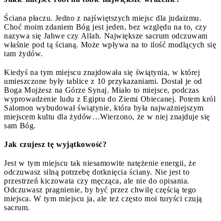
Ściana płaczu. Jedno z najświętszych miejsc dla judaizmu.
Choć moim zdaniem Bóg jest jeden, bez względu na to, czy
nazywa się Jahwe czy Allah. Największe sacrum odczuwam
właśnie pod tą ścianą. Może wpływa na to ilość modlących się
tam żydów.
Kiedyś na tym miejscu znajdowała się świątynia, w której
umieszczone były tablice z 10 przykazaniami. Dostał je od
Boga Mojżesz na Górze Synaj. Miało to miejsce, podczas
wyprowadzenie ludu z Egiptu do Ziemi Obiecanej. Potem król
Salomon wybudował świątynie, która była najważniejszym
miejscem kultu dla żydów…Wierzono, że w niej znajduje się
sam Bóg.
Jak czujesz tę wyjątkowość?
Jest w tym miejscu tak niesamowite natężenie energii, że
odczuwasz silną potrzebę dotknięcia ściany. Nie jest to
przestrzeń kiczowata czy męcząca, ale nie do opisania.
Odczuwasz pragnienie, by być przez chwilę częścią tego
miejsca. W tym miejscu ja, ale też często moi turyści czują
sacrum.