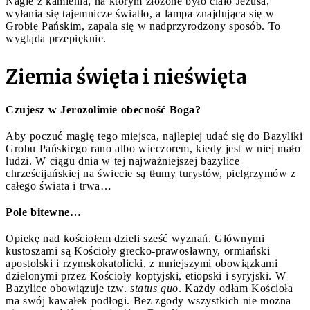
Nagle z kamienia, na którym złożone było ciało Jezusa,
wyłania się tajemnicze światło, a lampa znajdująca się w
Grobie Pańskim, zapala się w nadprzyrodzony sposób. To
wygląda przepięknie.
Ziemia święta i nieświęta
Czujesz w Jerozolimie obecność Boga?
Aby poczuć magię tego miejsca, najlepiej udać się do Bazyliki
Grobu Pańskiego rano albo wieczorem, kiedy jest w niej mało
ludzi. W ciągu dnia w tej najważniejszej bazylice
chrześcijańskiej na świecie są tłumy turystów, pielgrzymów z
całego świata i trwa…
Pole bitewne…
Opiekę nad kościołem dzieli sześć wyznań. Głównymi
kustoszami są Kościoły grecko-prawosławny, ormiański
apostolski i rzymskokatolicki, z mniejszymi obowiązkami
dzielonymi przez Kościoły koptyjski, etiopski i syryjski. W
Bazylice obowiązuje tzw.
status quo
. Każdy odłam Kościoła
ma swój kawałek podłogi. Bez zgody wszystkich nie można