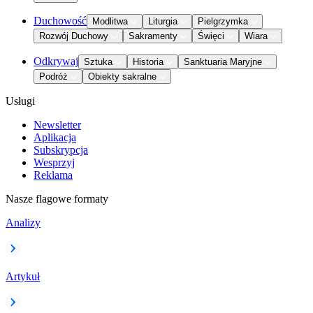
Duchowość
Modlitwa
Liturgia
Pielgrzymka
Rozwój Duchowy
Sakramenty
Święci
Wiara
Odkrywaj
Sztuka
Historia
Sanktuaria Maryjne
Podróż
Obiekty sakralne
Usługi
Newsletter
Aplikacja
Subskrypcja
Wesprzyj
Reklama
Nasze flagowe formaty
Analizy
Artykuł