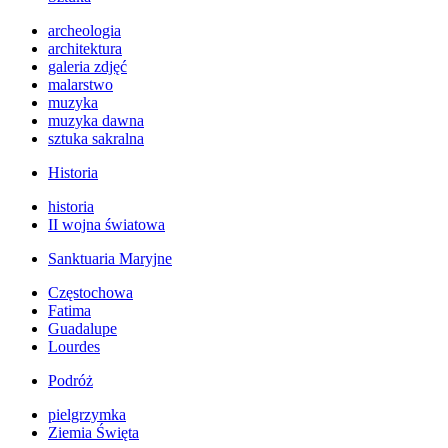
archeologia
architektura
galeria zdjęć
malarstwo
muzyka
muzyka dawna
sztuka sakralna
Historia
historia
II wojna światowa
Sanktuaria Maryjne
Częstochowa
Fatima
Guadalupe
Lourdes
Podróż
pielgrzymka
Ziemia Święta