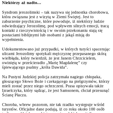
Niektórzy aż nadto…
Syndrom jerozolimski – tak nazywa się jednostka chorobowa,
która związana jest z wizytą w Ziemi Świętej. Jest to
zaburzenie psychiczne, które powoduje, iż niektórzy ludzie
odwiedzający Jerozolimę, pod wpływem silnych emocji, tracą
kontakt z rzeczywistością i w swoim przekonaniu stają się
postaciami biblijnymi lub osobami z jakąś misją do
wypełnienia.
Udokumentowano już przypadki, w których turyści spacerując
ulicami Jerozolimy spotykali mężczyznę przepasanego skórą
wielbłąda, który twierdził, że jest Janem Chrzcicielem,
owiniętą w prześcieradło „Marię Magdalenę” czy
śpiewającego psalmy „króla Dawida”.
Na Pustyni Judzkiej policja zatrzymała nagiego chłopaka,
głoszącego Słowo Boże i czekającego na pielgrzymów, którzy
mieli zostać przez niego ochrzczeni. Prasa opisywała także
Izraelczyka, który sądząc, że jest Samsonem, chciał przesunąć
Ścianę Płaczu.
Choroba, wbrew pozorom, nie tak rzadko występuje wśród
turystów. Oficjalne dane podają, iż co roku około 100 osób