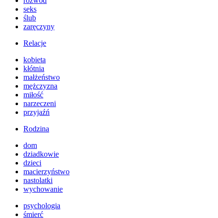
rozwód
seks
ślub
zaręczyny
Relacje
kobieta
kłótnia
małżeństwo
mężczyzna
miłość
narzeczeni
przyjaźń
Rodzina
dom
dziadkowie
dzieci
macierzyństwo
nastolatki
wychowanie
psychologia
śmierć