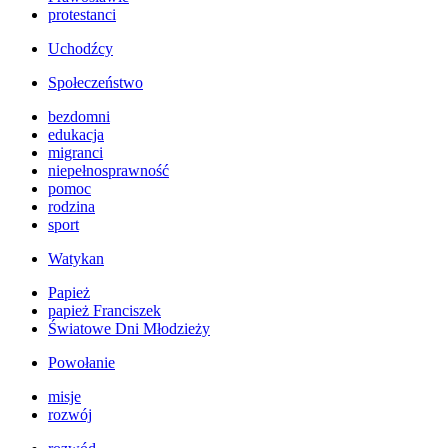
protestanci
Uchodźcy
Społeczeństwo
bezdomni
edukacja
migranci
niepełnosprawność
pomoc
rodzina
sport
Watykan
Papież
papież Franciszek
Światowe Dni Młodzieży
Powołanie
misje
rozwój