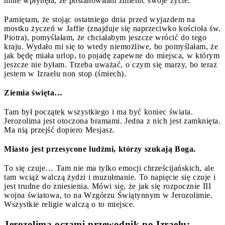
mnie wpłynęła, że postanowiłam zmienić swoje życie.
Pamiętam, że stojąc ostatniego dnia przed wyjazdem na
mostku życzeń w Jaffie (znajduje się naprzeciwko kościoła św.
Piotra), pomyślałam, że chciałabym jeszcze wrócić do tego
kraju. Wydało mi się to wtedy niemożliwe, bo pomyślałam, że
jak będę miała urlop, to pojadę zapewne do miejsca, w którym
jeszcze nie byłam. Trzeba uważać, o czym się marzy, bo teraz
jestem w Izraelu non stop (śmiech).
Ziemia święta…
Tam był początek wszystkiego i ma być koniec świata.
Jerozolima jest otoczona bramami. Jedna z nich jest zamknięta.
Ma nią przejść dopiero Mesjasz.
Miasto jest przesycone ludźmi, którzy szukają Boga.
To się czuje… Tam nie ma tylko emocji chrześcijańskich, ale
tam wciąż walczą żydzi i muzułmanie. To napięcie się czuje i
jest trudne do zniesienia. Mówi się, że jak się rozpocznie III
wojna światowa, to na Wzgórzu Świątynnym w Jerozolimie.
Wszystkie religie walczą o to miejsce.
Jerozolima oczami przewodnik po Izraelu: