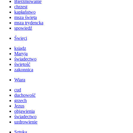
Bierzmowanie
chrzest
kapłaństwo
msza święta
msza trydencka
spowiedź
Święci
ksiądz
Maryja
świadectwo
świętość
zakonnica
Wiara
cud
duchowość
grzech
Jezus
objawienia
świadectwo
uzdrowienie
Sztuka