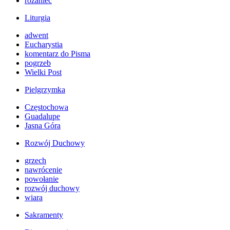
różaniec
Liturgia
adwent
Eucharystia
komentarz do Pisma
pogrzeb
Wielki Post
Pielgrzymka
Częstochowa
Guadalupe
Jasna Góra
Rozwój Duchowy
grzech
nawrócenie
powołanie
rozwój duchowy
wiara
Sakramenty