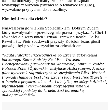
trafia na oddziały psychiatryczne izraelskich szpitali
wykazując zaburzenia psychiczne o tematyce religijnej,
wyzwalane przybyciem do Jerozolimy.
Kim był Jezus dla ciebie?
Nazwałabym go wielkim Społecznikiem. Dobrym Żydem,
który nawoływał do przestrzegania prawa i przykazań. Chciał
równości dla wszystkich i szukał sprawiedliwości. To św.
Paweł i św. Piotr zbudowali przyszły Kościół. Jezus głosił
prawdę i był przede wszystkim za człowiekiem.
*Agata Falęcka: Przewodniczka po Izraelu, założycielka
butikowego Biura Podróży Feel Free Traveler.
Licencjonowany przewodnik po Warszawie, Muzeum Żydów
Polskich Polin i Żydowskim Instytucie Historycznym. A także
pilot wycieczek zagranicznych ze specjalizacją Bliski Wschód.
Prowadzi fanpage Feel Free Izrael i blog Feel Free Traveler -
o Izraelu z przymrużeniem oka i nie tylko, na których dzieli się
informacjami i ciekawostkami dotyczącymi tematyki
żydowskiej i podróży do Izraela. Jest też autorką
audioprzewodników.