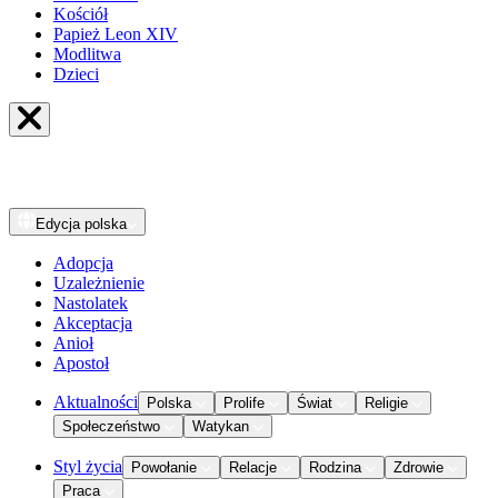
Kościół
Papież Leon XIV
Modlitwa
Dzieci
Edycja
polska
Adopcja
Uzależnienie
Nastolatek
Akceptacja
Anioł
Apostoł
Aktualności
Polska
Prolife
Świat
Religie
Społeczeństwo
Watykan
Styl życia
Powołanie
Relacje
Rodzina
Zdrowie
Praca