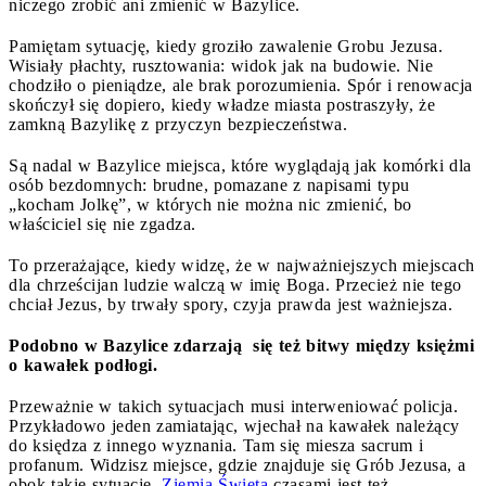
niczego zrobić ani zmienić w Bazylice.
Pamiętam sytuację, kiedy groziło zawalenie Grobu Jezusa.
Wisiały płachty, rusztowania: widok jak na budowie. Nie
chodziło o pieniądze, ale brak porozumienia. Spór i renowacja
skończył się dopiero, kiedy władze miasta postraszyły, że
zamkną Bazylikę z przyczyn bezpieczeństwa.
Są nadal w Bazylice miejsca, które wyglądają jak komórki dla
osób bezdomnych: brudne, pomazane z napisami typu
„kocham Jolkę”, w których nie można nic zmienić, bo
właściciel się nie zgadza.
To przerażające, kiedy widzę, że w najważniejszych miejscach
dla chrześcijan ludzie walczą w imię Boga. Przecież nie tego
chciał Jezus, by trwały spory, czyja prawda jest ważniejsza.
Podobno w Bazylice zdarzają się też bitwy między księżmi
o kawałek podłogi.
Przeważnie w takich sytuacjach musi interweniować policja.
Przykładowo jeden zamiatając, wjechał na kawałek należący
do księdza z innego wyznania. Tam się miesza sacrum i
profanum. Widzisz miejsce, gdzie znajduje się Grób Jezusa, a
obok takie sytuacje.
Ziemia Święta
czasami jest też