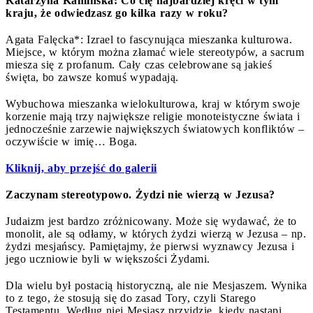
Katarzyna Kamińska: Co cię najbardziej kręci w tym
kraju, że odwiedzasz go kilka razy w roku?
Agata Falęcka*: Izrael to fascynująca mieszanka kulturowa.
Miejsce, w którym można złamać wiele stereotypów, a sacrum
miesza się z profanum. Cały czas celebrowane są jakieś
święta, bo zawsze komuś wypadają.
Wybuchowa mieszanka wielokulturowa, kraj w którym swoje
korzenie mają trzy największe religie monoteistyczne świata i
jednocześnie zarzewie największych światowych konfliktów –
oczywiście w imię… Boga.
Kliknij, aby przejść do galerii
Zaczynam stereotypowo. Żydzi nie wierzą w Jezusa?
Judaizm jest bardzo zróżnicowany. Może się wydawać, że to
monolit, ale są odłamy, w których żydzi wierzą w Jezusa – np.
żydzi mesjańscy. Pamiętajmy, że pierwsi wyznawcy Jezusa i
jego uczniowie byli w większości Żydami.
Dla wielu był postacią historyczną, ale nie Mesjaszem. Wynika
to z tego, że stosują się do zasad Tory, czyli Starego
Testamentu. Według niej Mesjasz przyjdzie, kiedy nastąpi