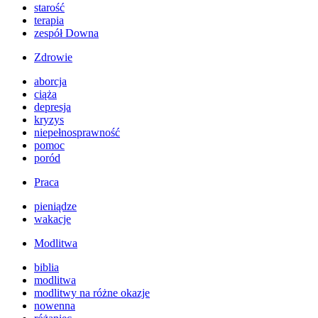
starość
terapia
zespół Downa
Zdrowie
aborcja
ciąża
depresja
kryzys
niepełnosprawność
pomoc
poród
Praca
pieniądze
wakacje
Modlitwa
biblia
modlitwa
modlitwy na różne okazje
nowenna