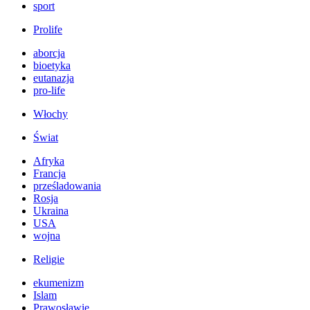
sport
Prolife
aborcja
bioetyka
eutanazja
pro-life
Włochy
Świat
Afryka
Francja
prześladowania
Rosja
Ukraina
USA
wojna
Religie
ekumenizm
Islam
Prawosławie