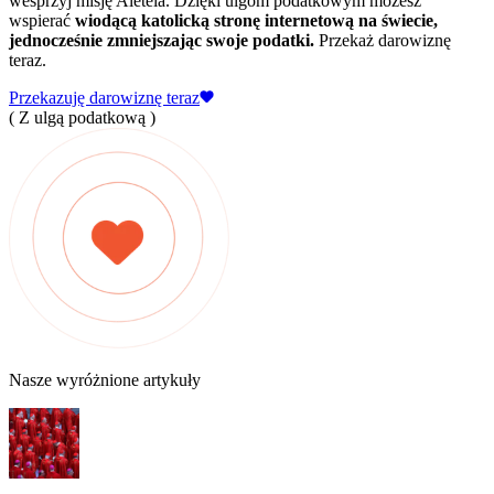
wesprzyj misję Aleteia. Dzięki ulgom podatkowym możesz
wspierać
wiodącą katolicką stronę internetową na świecie,
jednocześnie zmniejszając swoje podatki.
Przekaż darowiznę
teraz.
Przekazuję darowiznę teraz
( Z ulgą podatkową )
Nasze wyróżnione artykuły