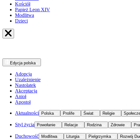
Kościół
Papież Leon XIV
Modlitwa
Dzieci
Edycja
polska
Adopcja
Uzależnienie
Nastolatek
Akceptacja
Anioł
Apostoł
Aktualności
Polska
Prolife
Świat
Religie
Społecz
Styl życia
Powołanie
Relacje
Rodzina
Zdrowie
Pr
Duchowość
Modlitwa
Liturgia
Pielgrzymka
Rozwój Du