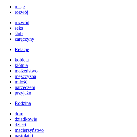
misje
rozwój
rozwód
seks
ślub
zaręczyny
Relacje
kobieta
kłótnia
małżeństwo
mężczyzna
miłość
narzeczeni
przyjaźń
Rodzina
dom
dziadkowie
dzieci
macierzyństwo
nastolatki