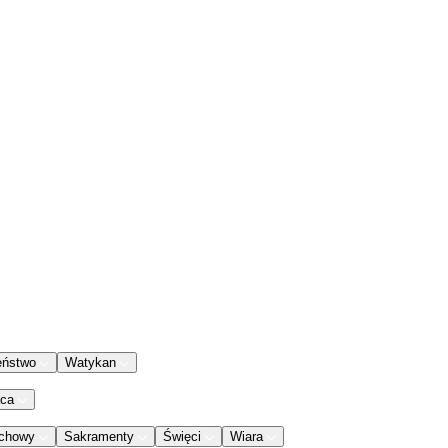
eństwo
Watykan
aca
chowy
Sakramenty
Święci
Wiara