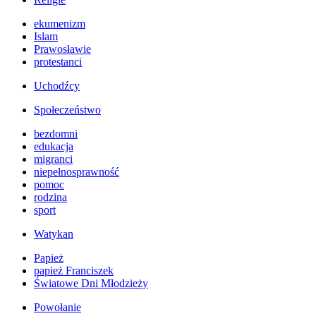
ekumenizm
Islam
Prawosławie
protestanci
Uchodźcy
Społeczeństwo
bezdomni
edukacja
migranci
niepełnosprawność
pomoc
rodzina
sport
Watykan
Papież
papież Franciszek
Światowe Dni Młodzieży
Powołanie