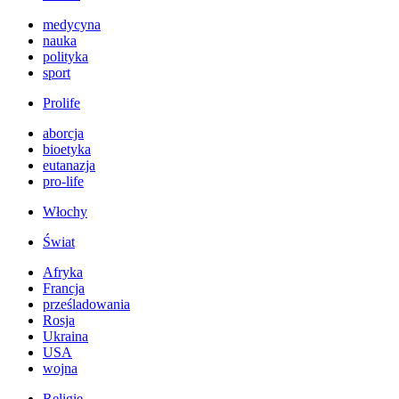
medycyna
nauka
polityka
sport
Prolife
aborcja
bioetyka
eutanazja
pro-life
Włochy
Świat
Afryka
Francja
prześladowania
Rosja
Ukraina
USA
wojna
Religie