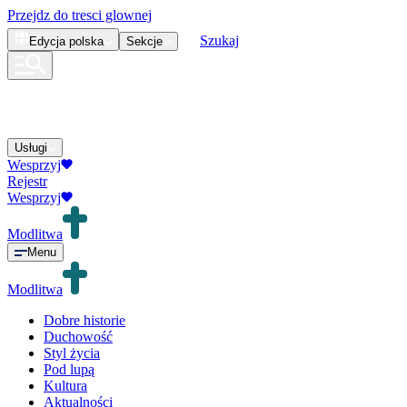
Przejdz do tresci glownej
Szukaj
Edycja
polska
Sekcje
Usługi
Wesprzyj
Rejestr
Wesprzyj
Modlitwa
Menu
Modlitwa
Dobre historie
Duchowość
Styl życia
Pod lupą
Kultura
Aktualności