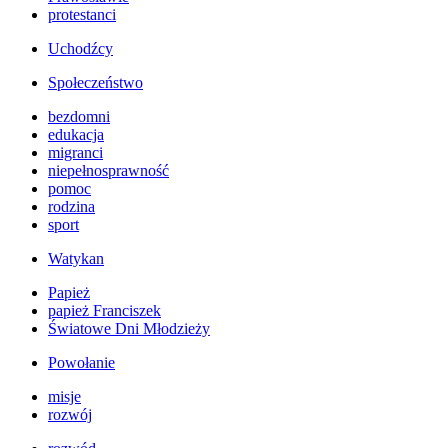
protestanci
Uchodźcy
Społeczeństwo
bezdomni
edukacja
migranci
niepełnosprawność
pomoc
rodzina
sport
Watykan
Papież
papież Franciszek
Światowe Dni Młodzieży
Powołanie
misje
rozwój