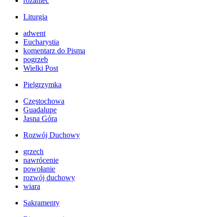
różaniec
Liturgia
adwent
Eucharystia
komentarz do Pisma
pogrzeb
Wielki Post
Pielgrzymka
Częstochowa
Guadalupe
Jasna Góra
Rozwój Duchowy
grzech
nawrócenie
powołanie
rozwój duchowy
wiara
Sakramenty