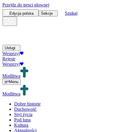
Przejdz do tresci glownej
Szukaj
Edycja
polska
Sekcje
Usługi
Wesprzyj
Rejestr
Wesprzyj
Modlitwa
Menu
Modlitwa
Dobre historie
Duchowość
Styl życia
Pod lupą
Kultura
Aktualności