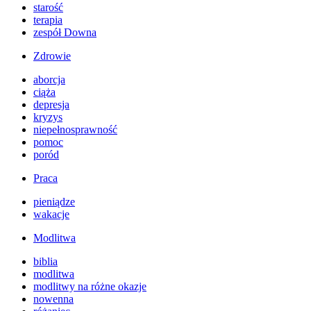
starość
terapia
zespół Downa
Zdrowie
aborcja
ciąża
depresja
kryzys
niepełnosprawność
pomoc
poród
Praca
pieniądze
wakacje
Modlitwa
biblia
modlitwa
modlitwy na różne okazje
nowenna