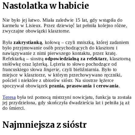
Nastolatka w habicie
Nie było jej łatwo. Miała zaledwie 15 lat, gdy wstąpiła do
karmelu w Lisieux. Przez dziewięć lat pełniła kolejno różne,
zwyczajne obowiązki klasztorne.
Była
zakrystianką
, kołową – czyli mniszką, której zadaniem
było przyjmowanie osób przychodzących do klasztoru i
nawiązywanie z nimi pierwszego kontaktu, przez kratę.
Refektarką – siostrą
odpowiedzialną za refektarz
, klasztorną
stołówkę oraz lężerką. Lężeria to słowo pochodzące od
francuskiego słowa
lingerie
, czyli bieliźniarnia. Było to
miejsce w klasztorze, w którym przechowywano ręczniki,
pościel i niektóre z ubiorów sióstr. Na siostrze lężerce
spoczywał obowiązek
prania, prasowania i cerowania
.
Teresa
była też pomocą mistrzyni nowicjatu, funkcja ta została
jej przydzielona, gdy skończyła dwadzieścia lat i pełniła ją aż
do śmierci.
Najmniejsza z sióstr