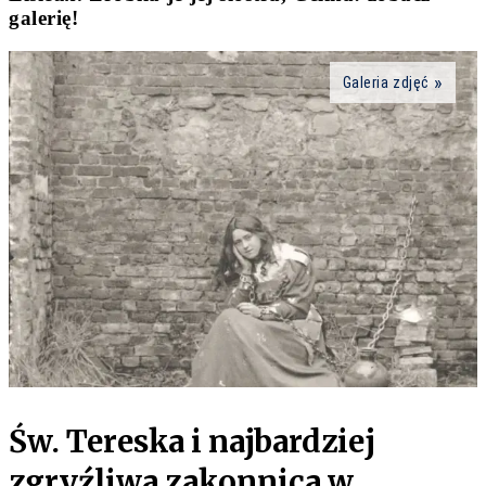
galerię!
Galeria zdjęć
Św. Tereska i najbardziej
zgryźliwa zakonnica w