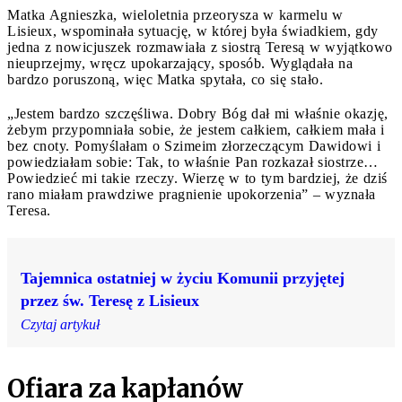
Matka Agnieszka, wieloletnia przeorysza w karmelu w
Lisieux, wspominała sytuację, w której była świadkiem, gdy
jedna z nowicjuszek rozmawiała z siostrą Teresą w wyjątkowo
nieuprzejmy, wręcz upokarzający, sposób. Wyglądała na
bardzo poruszoną, więc Matka spytała, co się stało.
„Jestem bardzo szczęśliwa. Dobry Bóg dał mi właśnie okazję,
żebym przypomniała sobie, że jestem całkiem, całkiem mała i
bez cnoty. Pomyślałam o Szimeim złorzeczącym Dawidowi i
powiedziałam sobie: Tak, to właśnie Pan rozkazał siostrze…
Powiedzieć mi takie rzeczy. Wierzę w to tym bardziej, że dziś
rano miałam prawdziwe pragnienie upokorzenia” – wyznała
Teresa.
Tajemnica ostatniej w życiu Komunii przyjętej
przez św. Teresę z Lisieux
Czytaj artykuł
Ofiara za kapłanów