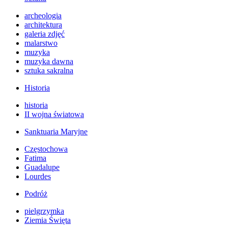
archeologia
architektura
galeria zdjęć
malarstwo
muzyka
muzyka dawna
sztuka sakralna
Historia
historia
II wojna światowa
Sanktuaria Maryjne
Częstochowa
Fatima
Guadalupe
Lourdes
Podróż
pielgrzymka
Ziemia Święta