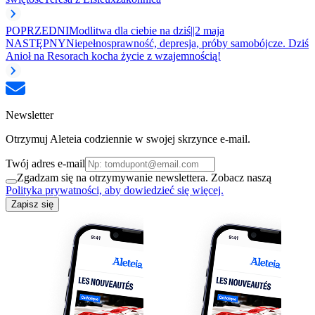
POPRZEDNI
Modlitwa dla ciebie na dziś||2 maja
NASTĘPNY
Niepełnosprawność, depresja, próby samobójcze. Dziś
Anioł na Resorach kocha życie z wzajemnością!
Newsletter
Otrzymuj Aleteia codziennie w swojej skrzynce e-mail.
Twój adres e-mail
Zgadzam się na otrzymywanie newslettera. Zobacz naszą
Polityka prywatności, aby dowiedzieć się więcej.
Zapisz się