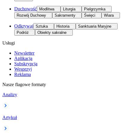
Duchowość
Modlitwa
Liturgia
Pielgrzymka
Rozwój Duchowy
Sakramenty
Święci
Wiara
Odkrywaj
Sztuka
Historia
Sanktuaria Maryjne
Podróż
Obiekty sakralne
Usługi
Newsletter
Aplikacja
Subskrypcja
Wesprzyj
Reklama
Nasze flagowe formaty
Analizy
Artykuł