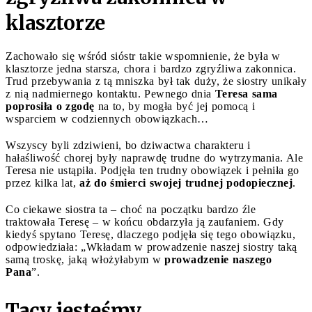
klasztorze
Zachowało się wśród sióstr takie wspomnienie, że była w
klasztorze jedna starsza, chora i bardzo zgryźliwa zakonnica.
Trud przebywania z tą mniszka był tak duży, że siostry unikały
z nią nadmiernego kontaktu. Pewnego dnia
Teresa sama
poprosiła o zgodę
na to, by mogła być jej pomocą i
wsparciem w codziennych obowiązkach…
Wszyscy byli zdziwieni, bo dziwactwa charakteru i
hałaśliwość chorej były naprawdę trudne do wytrzymania. Ale
Teresa nie ustąpiła. Podjęła ten trudny obowiązek i pełniła go
przez kilka lat,
aż do śmierci swojej trudnej podopiecznej
.
Co ciekawe siostra ta – choć na początku bardzo źle
traktowała Teresę – w końcu obdarzyła ją zaufaniem. Gdy
kiedyś spytano Teresę, dlaczego podjęła się tego obowiązku,
odpowiedziała: „Wkładam w prowadzenie naszej siostry taką
samą troskę, jaką włożyłabym w
prowadzenie naszego
Pana
”.
Tacy jesteśmy