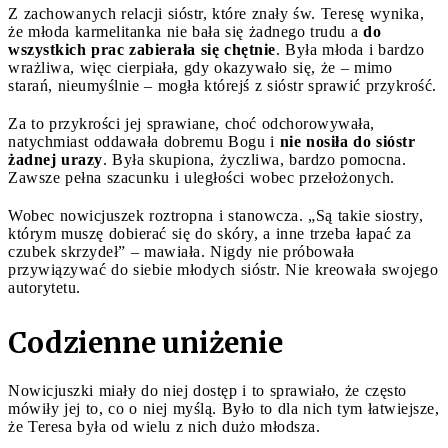
Z zachowanych relacji sióstr, które znały św. Teresę wynika,
że młoda karmelitanka nie bała się żadnego trudu a
do
wszystkich prac zabierała się chętnie
. Była młoda i bardzo
wrażliwa, więc cierpiała, gdy okazywało się, że – mimo
starań, nieumyślnie – mogła którejś z sióstr sprawić przykrość.
Za to przykrości jej sprawiane, choć odchorowywała,
natychmiast oddawała dobremu Bogu i
nie nosiła do sióstr
żadnej urazy
. Była skupiona, życzliwa, bardzo pomocna.
Zawsze pełna szacunku i uległości wobec przełożonych.
Wobec nowicjuszek roztropna i stanowcza. „Są takie siostry,
którym muszę dobierać się do skóry, a inne trzeba łapać za
czubek skrzydeł” – mawiała. Nigdy nie próbowała
przywiązywać do siebie młodych sióstr. Nie kreowała swojego
autorytetu.
Codzienne uniżenie
Nowicjuszki miały do niej dostęp i to sprawiało, że często
mówiły jej to, co o niej myślą. Było to dla nich tym łatwiejsze,
że Teresa była od wielu z nich dużo młodsza.