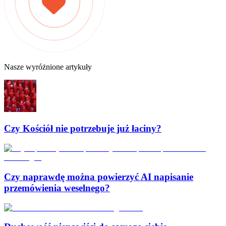
Nasze wyróżnione artykuły
Czy Kościół nie potrzebuje już łaciny?
Czy naprawdę można powierzyć AI napisanie
przemówienia weselnego?