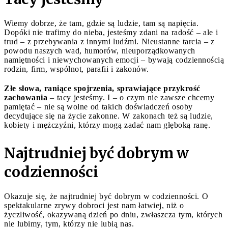
Wiemy dobrze, że tam, gdzie są ludzie, tam są napięcia.
Dopóki nie trafimy do nieba, jesteśmy zdani na radość – ale i
trud – z przebywania z innymi ludźmi. Nieustanne tarcia – z
powodu naszych wad, humorów, nieuporządkowanych
namiętności i niewychowanych emocji – bywają codziennością
rodzin, firm, wspólnot, parafii i zakonów.
Złe słowa, raniące spojrzenia, sprawiające przykrość
zachowania
– tacy jesteśmy. I – o czym nie zawsze chcemy
pamiętać – nie są wolne od takich doświadczeń osoby
decydujące się na życie zakonne. W zakonach też są ludzie,
kobiety i mężczyźni, którzy mogą zadać nam głęboką ranę.
Najtrudniej być dobrym w
codzienności
Okazuje się, że najtrudniej być dobrym w codzienności. O
spektakularne zrywy dobroci jest nam łatwiej, niż o
życzliwość, okazywaną dzień po dniu, zwłaszcza tym, których
nie lubimy, tym, którzy nie lubią nas.