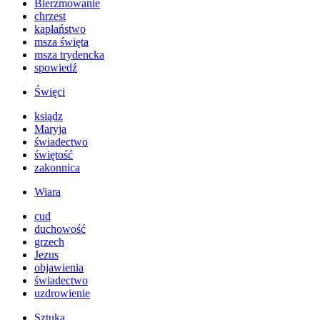
Bierzmowanie
chrzest
kapłaństwo
msza święta
msza trydencka
spowiedź
Święci
ksiądz
Maryja
świadectwo
świętość
zakonnica
Wiara
cud
duchowość
grzech
Jezus
objawienia
świadectwo
uzdrowienie
Sztuka