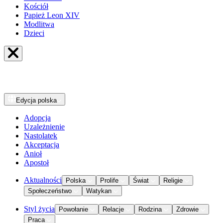
Kościół
Papież Leon XIV
Modlitwa
Dzieci
Edycja
polska
Adopcja
Uzależnienie
Nastolatek
Akceptacja
Anioł
Apostoł
Aktualności
Polska
Prolife
Świat
Religie
Społeczeństwo
Watykan
Styl życia
Powołanie
Relacje
Rodzina
Zdrowie
Praca