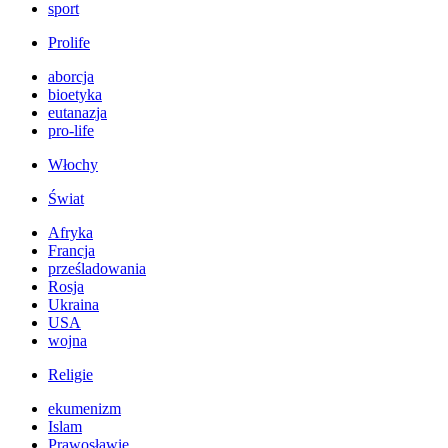
sport
Prolife
aborcja
bioetyka
eutanazja
pro-life
Włochy
Świat
Afryka
Francja
prześladowania
Rosja
Ukraina
USA
wojna
Religie
ekumenizm
Islam
Prawosławie