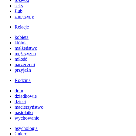
rozwód
seks
ślub
zaręczyny
Relacje
kobieta
kłótnia
małżeństwo
mężczyzna
miłość
narzeczeni
przyjaźń
Rodzina
dom
dziadkowie
dzieci
macierzyństwo
nastolatki
wychowanie
psychologia
śmierć