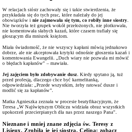
W relacjach sióstr zachowały się i takie stwierdzenia, że
przykładała się do tych prac, które należały do jej
obowiązków i
nie zajmowała się tym, co robiły inne siostry
.
Nie tworzyła też grupek wokół przełożonych, nie plotkowała,
nie komentowała słabych kazań, które czasem trafiały się
głoszącym dla mniszek księżom.
Miała świadomość, że nie wszyscy kapłani mówią jednakowo
dobrze, ale nie akceptowała krytyki odnośnie głoszenia kazań i
komentowania Ewangelii. „Duch wiary nie pozwala mi mówić
o błędach kapłanów” – mawiała.
Jej zajęciem było zdobywanie dusz
. Kiedy spytano ją, tuż
przed profesją, dlaczego chce być karmelitanką,
odpowiedziała: „Przede wszystkim, żeby ratować dusze i
modlić się za kapłanów”.
Matka Agnieszka zeznała w procesie beatyfikacyjnym, że
Teresa „W Najświętszym Obliczu widziała obraz wszystkich
upokorzeń przecierpianych dla nas przez naszego Pana”.
Nieznane i mniej znane zdjęcia św. Teresy z
Lisieux. Zrobiła je jej siostra, Celina: zobacz