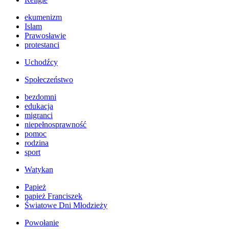
ekumenizm
Islam
Prawosławie
protestanci
Uchodźcy
Społeczeństwo
bezdomni
edukacja
migranci
niepełnosprawność
pomoc
rodzina
sport
Watykan
Papież
papież Franciszek
Światowe Dni Młodzieży
Powołanie