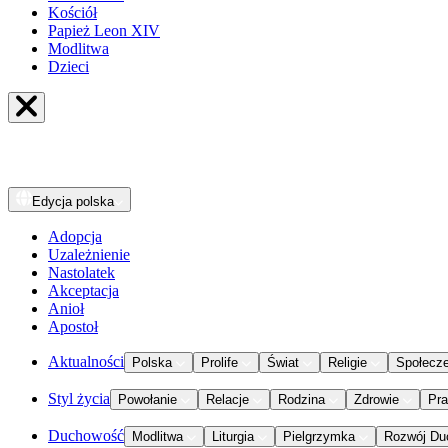
Kościół
Papież Leon XIV
Modlitwa
Dzieci
Edycja
polska
Adopcja
Uzależnienie
Nastolatek
Akceptacja
Anioł
Apostoł
Aktualności
Polska
Prolife
Świat
Religie
Społecz
Styl życia
Powołanie
Relacje
Rodzina
Zdrowie
Pr
Duchowość
Modlitwa
Liturgia
Pielgrzymka
Rozwój Du