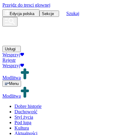
Przejdz do tresci glownej
Szukaj
Edycja
polska
Sekcje
Usługi
Wesprzyj
Rejestr
Wesprzyj
Modlitwa
Menu
Modlitwa
Dobre historie
Duchowość
Styl życia
Pod lupą
Kultura
Aktualności