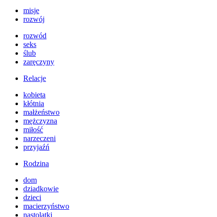
misje
rozwój
rozwód
seks
ślub
zaręczyny
Relacje
kobieta
kłótnia
małżeństwo
mężczyzna
miłość
narzeczeni
przyjaźń
Rodzina
dom
dziadkowie
dzieci
macierzyństwo
nastolatki