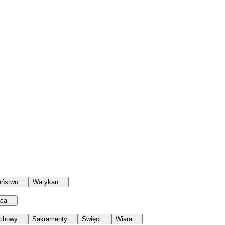
eństwo
Watykan
aca
chowy
Sakramenty
Święci
Wiara