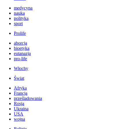
medycyna
nauka
polityka
sport
Prolife
aborcja
bioetyka
eutanazja
pro-life
Włochy
Świat
Afryka
Francja
prześladowania
Rosja
Ukraina
USA
wojna
Religie