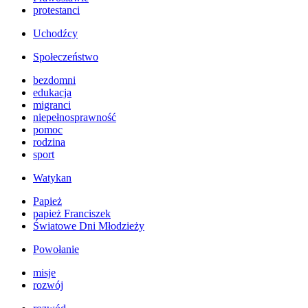
protestanci
Uchodźcy
Społeczeństwo
bezdomni
edukacja
migranci
niepełnosprawność
pomoc
rodzina
sport
Watykan
Papież
papież Franciszek
Światowe Dni Młodzieży
Powołanie
misje
rozwój