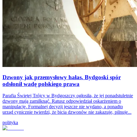
Dzwony jak przemysłowy hałas. Bydgoski spór
odsłonił wadę polskiego prawa
Parafia Świętej Trójcy w Bydgoszczy ogłosiła, że jej ponadstuletnie
dzwony mają zamilknąć. Ratusz odpowiedział oskarżeniem o
manipulację. Formalnej decyzji jeszcze nie wydano, a ponadto
urząd cynicznie twierdzi, że bicia dzwonów nie zakazuje, pilnuje...
polityka