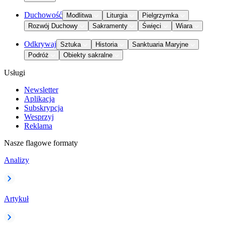
Duchowość
Modlitwa
Liturgia
Pielgrzymka
Rozwój Duchowy
Sakramenty
Święci
Wiara
Odkrywaj
Sztuka
Historia
Sanktuaria Maryjne
Podróż
Obiekty sakralne
Usługi
Newsletter
Aplikacja
Subskrypcja
Wesprzyj
Reklama
Nasze flagowe formaty
Analizy
Artykuł