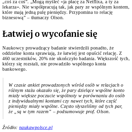
„coś za coś”. „Mogą myśleć «ja płacę za Netflixa, a ty za
lekarza». Nie współpracują tak, jak pary ze wspólnym kontem,
które mają jedną pulę pieniędzy. Przypomina to relację
biznesową” – tłumaczy Olson.
Łatwiej o wycofanie się
Naukowcy prowadzący badanie stwierdzili ponadto, że
oddzielne konta sprawiają, że łatwiej jest opuścić relację. Z
460 uczestników, 20% nie ukończyło badania. Większość tych,
którzy się rozstali, nie prowadziło wspólnego konta
bankowego.
W czasie ankiet prowadzonych wśród osób w relacjach o
różnym stażu okazało się, że pary dzielące wspólne konto
miały większe poczucie wspólnoty w porównaniu do osób
z indywidualnymi kontami czy nawet tych, które część
pieniędzy miały wspólne. Często słyszeliśmy od tych par,
że „są w tym razem” – podsumowuje prof. Olson.
Źródło:
naukawpolsce.pl