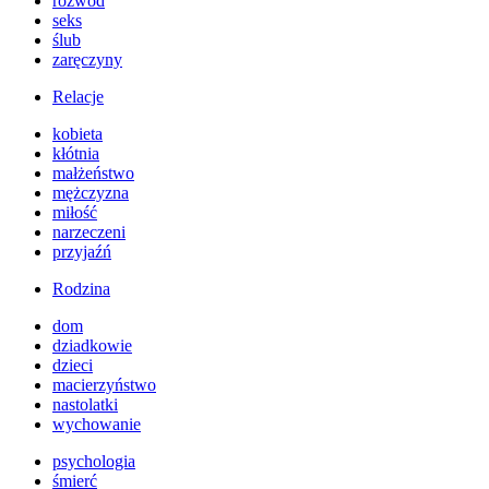
rozwód
seks
ślub
zaręczyny
Relacje
kobieta
kłótnia
małżeństwo
mężczyzna
miłość
narzeczeni
przyjaźń
Rodzina
dom
dziadkowie
dzieci
macierzyństwo
nastolatki
wychowanie
psychologia
śmierć