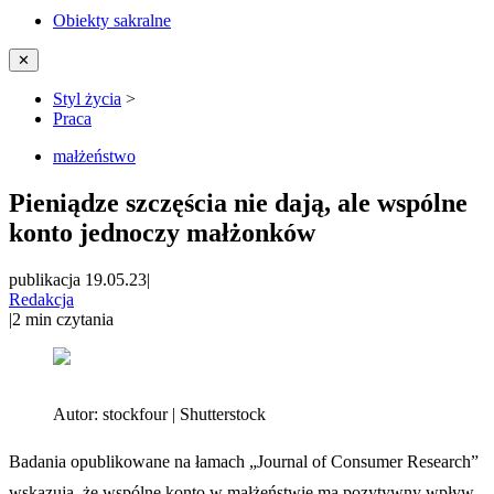
Obiekty sakralne
✕
Styl życia
>
Praca
małżeństwo
Pieniądze szczęścia nie dają, ale wspólne
konto jednoczy małżonków
publikacja 19.05.23
|
Redakcja
|
2
min czytania
Autor:
stockfour | Shutterstock
Badania opublikowane na łamach „Journal of Consumer Research”
wskazują, że wspólne konto w małżeństwie ma pozytywny wpływ