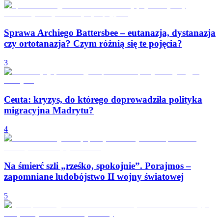
Sprawa Archiego Battersbee – eutanazja, dystanazja
czy ortotanazja? Czym różnią się te pojęcia?
3
Ceuta: kryzys, do którego doprowadziła polityka
migracyjna Madrytu?
4
Na śmierć szli „rześko, spokojnie”. Porajmos –
zapomniane ludobójstwo II wojny światowej
5