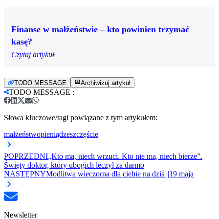
Finanse w małżeństwie – kto powinien trzymać
kasę?
Czytaj artykuł
TODO MESSAGE
Archiwizuj artykuł
TODO MESSAGE
:
Słowa kluczowe/tagi powiązane z tym artykułem:
małżeństwo
pieniądze
szczęście
POPRZEDNI
„Kto ma, niech wrzuci. Kto nie ma, niech bierze”.
Święty doktor, który ubogich leczył za darmo
NASTĘPNY
Modlitwa wieczorna dla ciebie na dziś ||19 maja
Newsletter