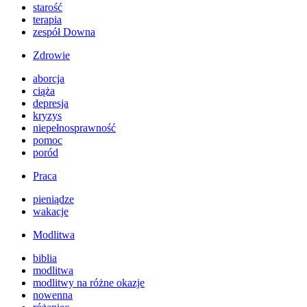
starość
terapia
zespół Downa
Zdrowie
aborcja
ciąża
depresja
kryzys
niepełnosprawność
pomoc
poród
Praca
pieniądze
wakacje
Modlitwa
biblia
modlitwa
modlitwy na różne okazje
nowenna