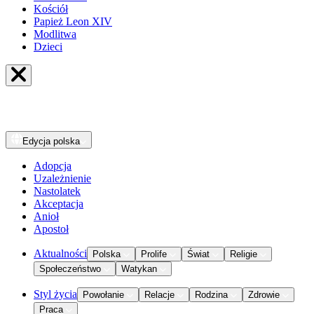
Kościół
Papież Leon XIV
Modlitwa
Dzieci
Edycja
polska
Adopcja
Uzależnienie
Nastolatek
Akceptacja
Anioł
Apostoł
Aktualności
Polska
Prolife
Świat
Religie
Społeczeństwo
Watykan
Styl życia
Powołanie
Relacje
Rodzina
Zdrowie
Praca