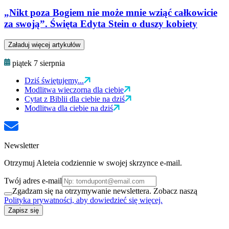
„Nikt poza Bogiem nie może mnie wziąć całkowicie
za swoją”. Święta Edyta Stein o duszy kobiety
Załaduj więcej artykułów
piątek 7 sierpnia
Dziś świętujemy...
Modlitwa wieczorna dla ciebie
Cytat z Biblii dla ciebie na dziś
Modlitwa dla ciebie na dziś
Newsletter
Otrzymuj Aleteia codziennie w swojej skrzynce e-mail.
Twój adres e-mail
Zgadzam się na otrzymywanie newslettera. Zobacz naszą
Polityka prywatności, aby dowiedzieć się więcej.
Zapisz się