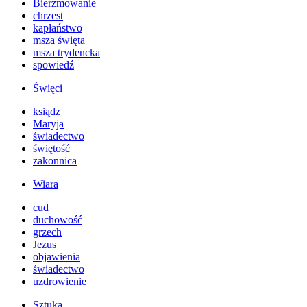
Bierzmowanie
chrzest
kapłaństwo
msza święta
msza trydencka
spowiedź
Święci
ksiądz
Maryja
świadectwo
świętość
zakonnica
Wiara
cud
duchowość
grzech
Jezus
objawienia
świadectwo
uzdrowienie
Sztuka