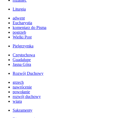
różaniec
Liturgia
adwent
Eucharystia
komentarz do Pisma
pogrzeb
Wielki Post
Pielgrzymka
Częstochowa
Guadalupe
Jasna Góra
Rozwój Duchowy
grzech
nawrócenie
powołanie
rozwój duchowy
wiara
Sakramenty