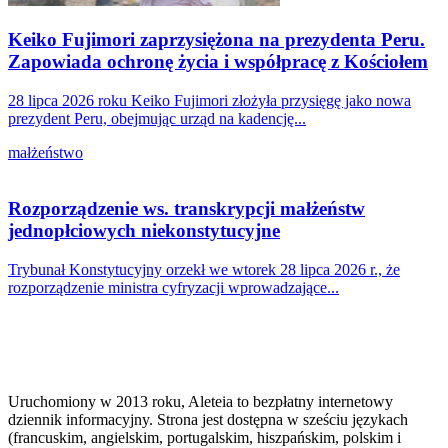
Keiko Fujimori zaprzysiężona na prezydenta Peru.
Zapowiada ochronę życia i współpracę z Kościołem
28 lipca 2026 roku Keiko Fujimori złożyła przysięgę jako nowa
prezydent Peru, obejmując urząd na kadencję...
małżeństwo
Rozporządzenie ws. transkrypcji małżeństw
jednopłciowych niekonstytucyjne
Trybunał Konstytucyjny orzekł we wtorek 28 lipca 2026 r., że
rozporządzenie ministra cyfryzacji wprowadzające...
Uruchomiony w 2013 roku, Aleteia to bezpłatny internetowy
dziennik informacyjny. Strona jest dostępna w sześciu językach
(francuskim, angielskim, portugalskim, hiszpańskim, polskim i