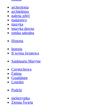
archeologia
architektura
galeria zdjęć
malarstwo
muzyka
muzyka dawna
sztuka sakralna
Historia
historia
II wojna światowa
Sanktuaria Maryjne
Częstochowa
Fatima
Guadalupe
Lourdes
Podróż
pielgrzymka
Ziemia Święta