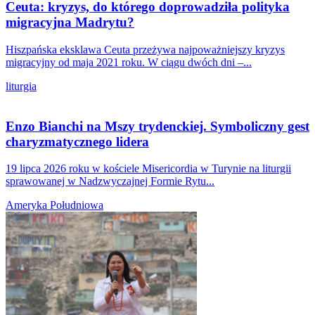
Ceuta: kryzys, do którego doprowadziła polityka
migracyjna Madrytu?
Hiszpańska eksklawa Ceuta przeżywa najpoważniejszy kryzys
migracyjny od maja 2021 roku. W ciągu dwóch dni –...
liturgia
Enzo Bianchi na Mszy trydenckiej. Symboliczny gest
charyzmatycznego lidera
19 lipca 2026 roku w kościele Misericordia w Turynie na liturgii
sprawowanej w Nadzwyczajnej Formie Rytu...
Ameryka Południowa