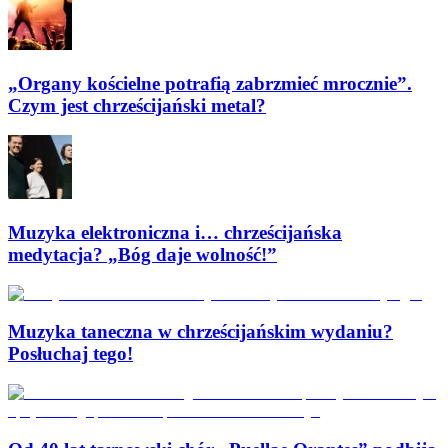
„Organy kościelne potrafią zabrzmieć mrocznie”.
Czym jest chrześcijański metal?
Muzyka elektroniczna i… chrześcijańska
medytacja? „Bóg daje wolność!”
Muzyka taneczna w chrześcijańskim wydaniu?
Posłuchaj tego!