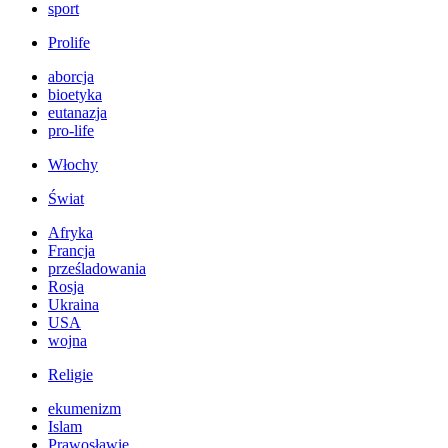
sport
Prolife
aborcja
bioetyka
eutanazja
pro-life
Włochy
Świat
Afryka
Francja
prześladowania
Rosja
Ukraina
USA
wojna
Religie
ekumenizm
Islam
Prawosławie