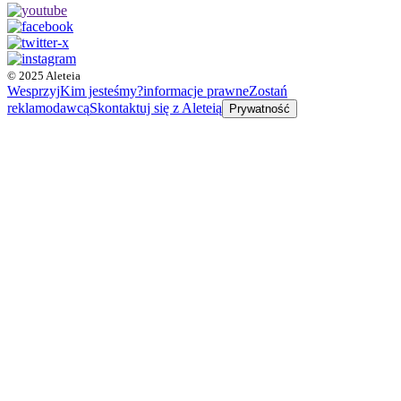
© 2025 Aleteia
Wesprzyj
Kim jesteśmy?
informacje prawne
Zostań
reklamodawcą
Skontaktuj się z Aleteią
Prywatność