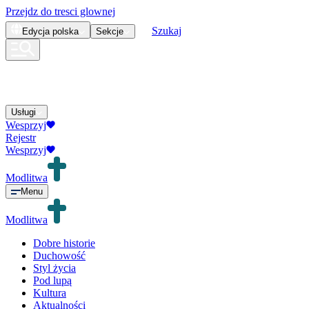
Przejdz do tresci glownej
Szukaj
Edycja
polska
Sekcje
Usługi
Wesprzyj
Rejestr
Wesprzyj
Modlitwa
Menu
Modlitwa
Dobre historie
Duchowość
Styl życia
Pod lupą
Kultura
Aktualności