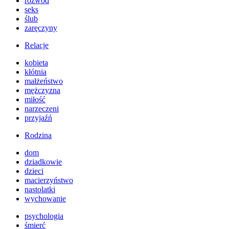
rozwód
seks
ślub
zaręczyny
Relacje
kobieta
kłótnia
małżeństwo
mężczyzna
miłość
narzeczeni
przyjaźń
Rodzina
dom
dziadkowie
dzieci
macierzyństwo
nastolatki
wychowanie
psychologia
śmierć