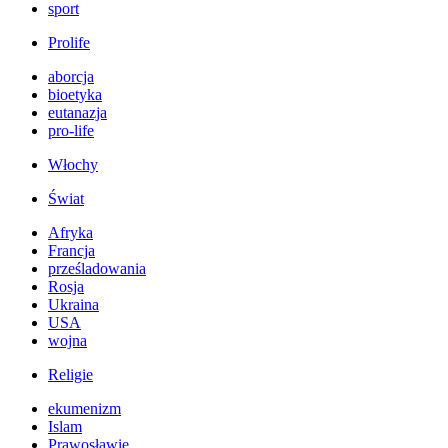
sport
Prolife
aborcja
bioetyka
eutanazja
pro-life
Włochy
Świat
Afryka
Francja
prześladowania
Rosja
Ukraina
USA
wojna
Religie
ekumenizm
Islam
Prawosławie