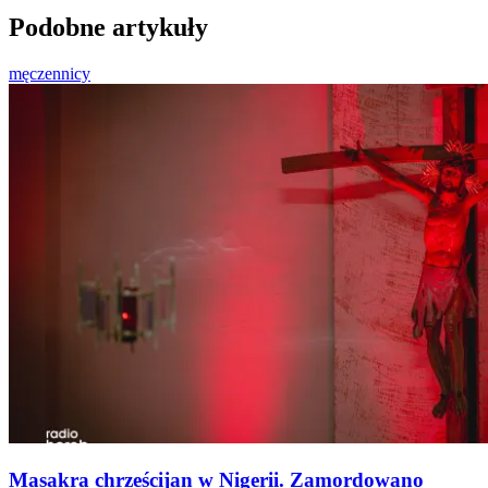
Podobne artykuły
męczennicy
Masakra chrześcijan w Nigerii. Zamordowano