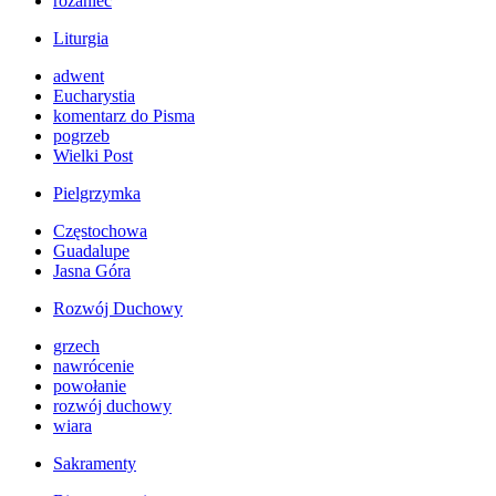
różaniec
Liturgia
adwent
Eucharystia
komentarz do Pisma
pogrzeb
Wielki Post
Pielgrzymka
Częstochowa
Guadalupe
Jasna Góra
Rozwój Duchowy
grzech
nawrócenie
powołanie
rozwój duchowy
wiara
Sakramenty