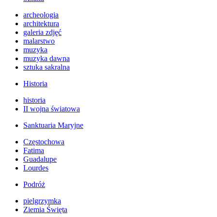
archeologia
architektura
galeria zdjęć
malarstwo
muzyka
muzyka dawna
sztuka sakralna
Historia
historia
II wojna światowa
Sanktuaria Maryjne
Częstochowa
Fatima
Guadalupe
Lourdes
Podróż
pielgrzymka
Ziemia Święta