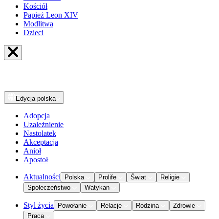
Kościół
Papież Leon XIV
Modlitwa
Dzieci
Edycja
polska
Adopcja
Uzależnienie
Nastolatek
Akceptacja
Anioł
Apostoł
Aktualności
Polska
Prolife
Świat
Religie
Społeczeństwo
Watykan
Styl życia
Powołanie
Relacje
Rodzina
Zdrowie
Praca