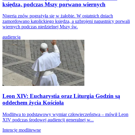
księdza, podczas Mszy porwano wiernych
Nigeria znów pogrążyła się w żałobie. W ostatnich dniach
zamordowano katolickiego księdza, a uzbrojeni napastnicy porwali
wiernych podczas niedzielnej Mszy św.
audiencja
Leon XIV: Eucharystia oraz Liturgia Godzin są
oddechem życia Kościoła
Modlitwa to podstawowy wymiar człowieczeństwa – mówił Leon
XIV podczas środowej audiencji generalnej w...
Intencje modlitewne