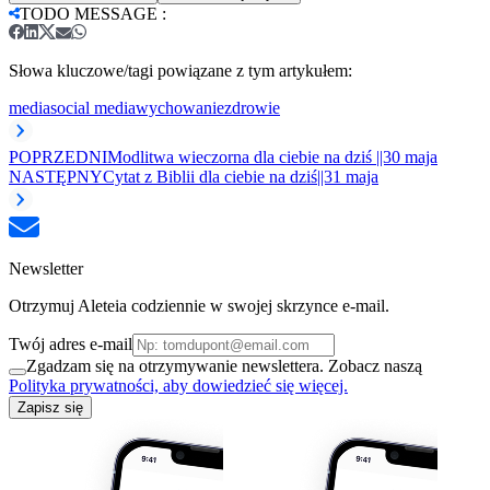
TODO MESSAGE
:
Słowa kluczowe/tagi powiązane z tym artykułem:
media
social media
wychowanie
zdrowie
POPRZEDNI
Modlitwa wieczorna dla ciebie na dziś ||30 maja
NASTĘPNY
Cytat z Biblii dla ciebie na dziś||31 maja
Newsletter
Otrzymuj Aleteia codziennie w swojej skrzynce e-mail.
Twój adres e-mail
Zgadzam się na otrzymywanie newslettera. Zobacz naszą
Polityka prywatności, aby dowiedzieć się więcej.
Zapisz się