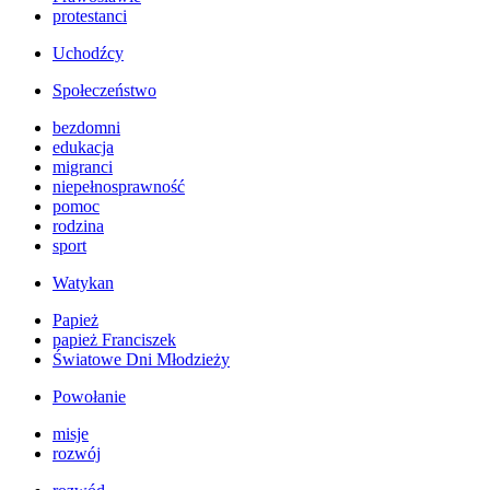
protestanci
Uchodźcy
Społeczeństwo
bezdomni
edukacja
migranci
niepełnosprawność
pomoc
rodzina
sport
Watykan
Papież
papież Franciszek
Światowe Dni Młodzieży
Powołanie
misje
rozwój