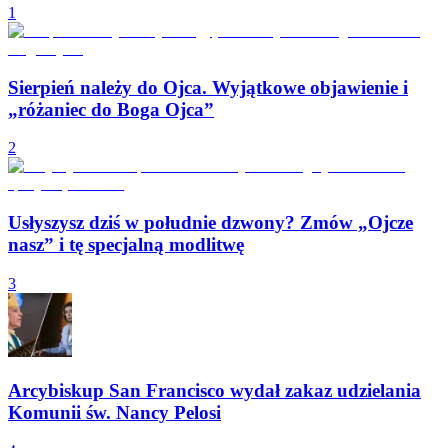
1
Sierpień należy do Ojca. Wyjątkowe objawienie i
„różaniec do Boga Ojca”
2
Usłyszysz dziś w południe dzwony? Zmów „Ojcze
nasz” i tę specjalną modlitwę
3
Arcybiskup San Francisco wydał zakaz udzielania
Komunii św. Nancy Pelosi