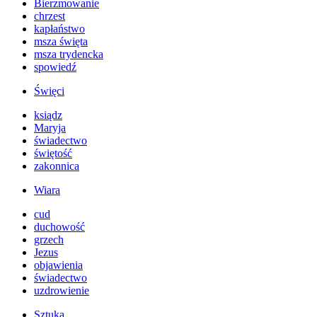
Bierzmowanie
chrzest
kapłaństwo
msza święta
msza trydencka
spowiedź
Święci
ksiądz
Maryja
świadectwo
świętość
zakonnica
Wiara
cud
duchowość
grzech
Jezus
objawienia
świadectwo
uzdrowienie
Sztuka