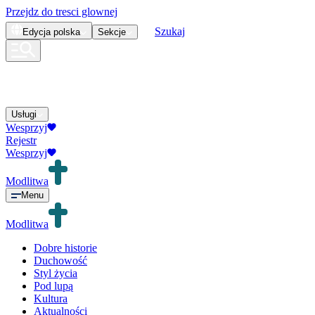
Przejdz do tresci glownej
Szukaj
Edycja
polska
Sekcje
Usługi
Wesprzyj
Rejestr
Wesprzyj
Modlitwa
Menu
Modlitwa
Dobre historie
Duchowość
Styl życia
Pod lupą
Kultura
Aktualności