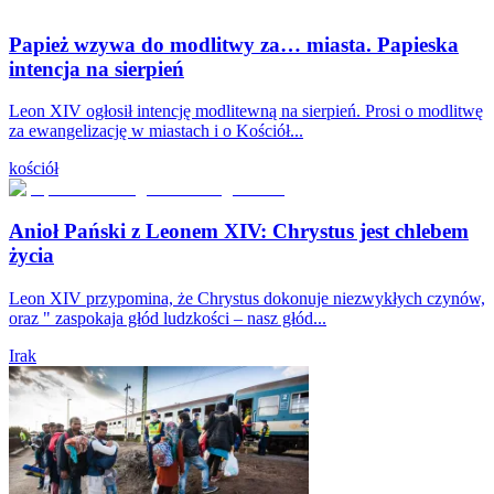
Papież wzywa do modlitwy za… miasta. Papieska
intencja na sierpień
Leon XIV ogłosił intencję modlitewną na sierpień. Prosi o modlitwę
za ewangelizację w miastach i o Kościół...
kościół
Anioł Pański z Leonem XIV: Chrystus jest chlebem
życia
Leon XIV przypomina, że Chrystus dokonuje niezwykłych czynów,
oraz " zaspokaja głód ludzkości – nasz głód...
Irak