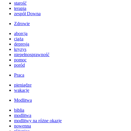
starość
terapia
zespół Downa
Zdrowie
aborcja
ciąża
depresja
kryzys
niepełnosprawność
pomoc
poród
Praca
pieniądze
wakacje
Modlitwa
biblia
modlitwa
modlitwy na różne okazje
nowenna