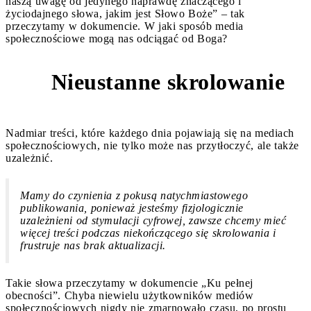
naszą uwagę od jedynego naprawdę znaczącego i
życiodajnego słowa, jakim jest Słowo Boże” – tak
przeczytamy w dokumencie. W jaki sposób media
społecznościowe mogą nas odciągać od Boga?
Nieustanne skrolowanie
1
Nadmiar treści, które każdego dnia pojawiają się na mediach
społecznościowych, nie tylko może nas przytłoczyć, ale także
uzależnić.
Mamy do czynienia z pokusą natychmiastowego
publikowania, ponieważ jesteśmy fizjologicznie
uzależnieni od stymulacji cyfrowej, zawsze chcemy mieć
więcej treści podczas niekończącego się skrolowania i
frustruje nas brak aktualizacji.
Takie słowa przeczytamy w dokumencie „Ku pełnej
obecności”. Chyba niewielu użytkowników mediów
społecznościowych nigdy nie zmarnowało czasu, po prostu