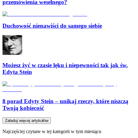
przemówienia weselnego?
Duchowość nienawiści do samego siebie
Możesz żyć w czasie lęku i niepewności tak jak św.
Edyta Stein
8 porad Edyty Stein – unikaj rzeczy, które niszczą
Twoją kobiecość
Załaduj więcej artykułów
Najczęściej czytane w tej kategorii w tym miesiącu