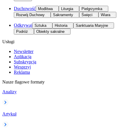
Duchowość
Modlitwa
Liturgia
Pielgrzymka
Rozwój Duchowy
Sakramenty
Święci
Wiara
Odkrywaj
Sztuka
Historia
Sanktuaria Maryjne
Podróż
Obiekty sakralne
Usługi
Newsletter
Aplikacja
Subskrypcja
Wesprzyj
Reklama
Nasze flagowe formaty
Analizy
Artykuł