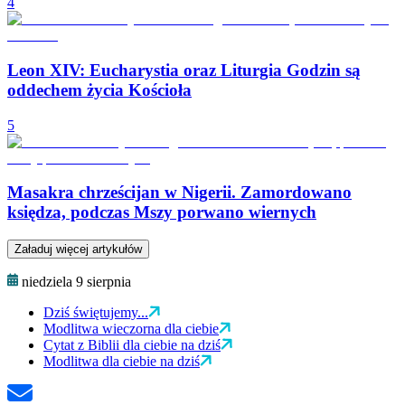
4
Leon XIV: Eucharystia oraz Liturgia Godzin są
oddechem życia Kościoła
5
Masakra chrześcijan w Nigerii. Zamordowano
księdza, podczas Mszy porwano wiernych
Załaduj więcej artykułów
niedziela 9 sierpnia
Dziś świętujemy...
Modlitwa wieczorna dla ciebie
Cytat z Biblii dla ciebie na dziś
Modlitwa dla ciebie na dziś