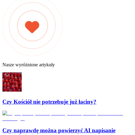
Nasze wyróżnione artykuły
Czy Kościół nie potrzebuje już łaciny?
Czy naprawdę można powierzyć AI napisanie