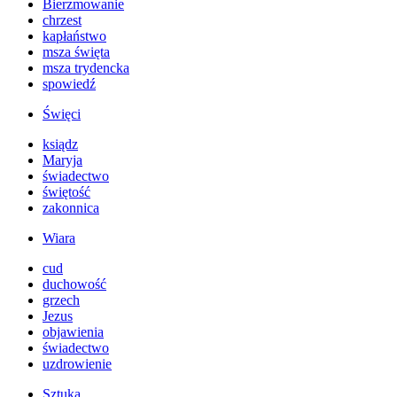
Bierzmowanie
chrzest
kapłaństwo
msza święta
msza trydencka
spowiedź
Święci
ksiądz
Maryja
świadectwo
świętość
zakonnica
Wiara
cud
duchowość
grzech
Jezus
objawienia
świadectwo
uzdrowienie
Sztuka