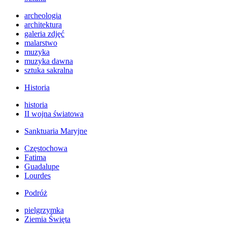
archeologia
architektura
galeria zdjęć
malarstwo
muzyka
muzyka dawna
sztuka sakralna
Historia
historia
II wojna światowa
Sanktuaria Maryjne
Częstochowa
Fatima
Guadalupe
Lourdes
Podróż
pielgrzymka
Ziemia Święta