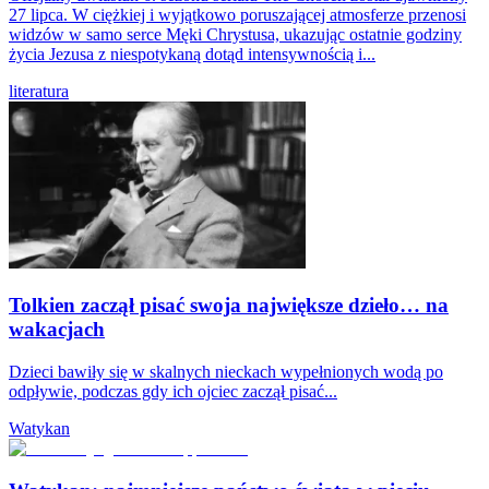
27 lipca. W ciężkiej i wyjątkowo poruszającej atmosferze przenosi
widzów w samo serce Męki Chrystusa, ukazując ostatnie godziny
życia Jezusa z niespotykaną dotąd intensywnością i...
literatura
Tolkien zaczął pisać swoja największe dzieło… na
wakacjach
Dzieci bawiły się w skalnych nieckach wypełnionych wodą po
odpływie, podczas gdy ich ojciec zaczął pisać...
Watykan