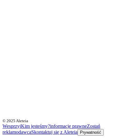
© 2025 Aleteia
Wesprzyj
Kim jesteśmy?
informacje prawne
Zostań
reklamodawcą
Skontaktuj się z Aleteią
Prywatność