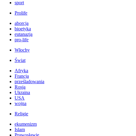
sport
Prolife
aborcja
bioetyka
eutanazja
pro-life
Włochy
Świat
Afryka
Francja
prześladowania
Rosja
Ukraina
USA
wojna
Religie
ekumenizm
Islam
Prawosławie