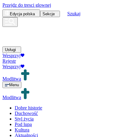
Przejdz do tresci glownej
Szukaj
Edycja
polska
Sekcje
Usługi
Wesprzyj
Rejestr
Wesprzyj
Modlitwa
Menu
Modlitwa
Dobre historie
Duchowość
Styl życia
Pod lupą
Kultura
Aktualności