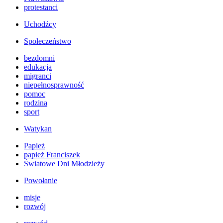
protestanci
Uchodźcy
Społeczeństwo
bezdomni
edukacja
migranci
niepełnosprawność
pomoc
rodzina
sport
Watykan
Papież
papież Franciszek
Światowe Dni Młodzieży
Powołanie
misje
rozwój