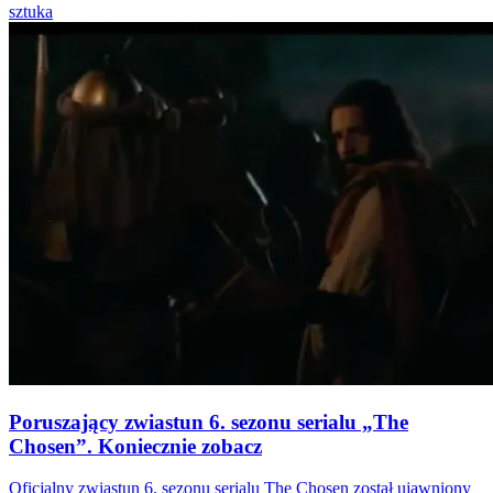
sztuka
Poruszający zwiastun 6. sezonu serialu „The
Chosen”. Koniecznie zobacz
Oficjalny zwiastun 6. sezonu serialu The Chosen został ujawniony