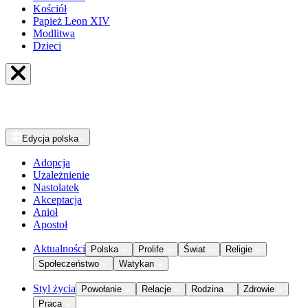
Kościół
Papież Leon XIV
Modlitwa
Dzieci
Edycja
polska
Adopcja
Uzależnienie
Nastolatek
Akceptacja
Anioł
Apostoł
Aktualności
Polska
Prolife
Świat
Religie
Społeczeństwo
Watykan
Styl życia
Powołanie
Relacje
Rodzina
Zdrowie
Praca