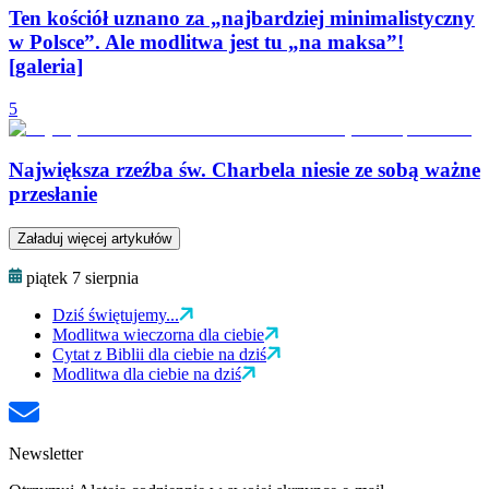
Ten kościół uznano za „najbardziej minimalistyczny
w Polsce”. Ale modlitwa jest tu „na maksa”!
[galeria]
5
Największa rzeźba św. Charbela niesie ze sobą ważne
przesłanie
Załaduj więcej artykułów
piątek 7 sierpnia
Dziś świętujemy...
Modlitwa wieczorna dla ciebie
Cytat z Biblii dla ciebie na dziś
Modlitwa dla ciebie na dziś
Newsletter