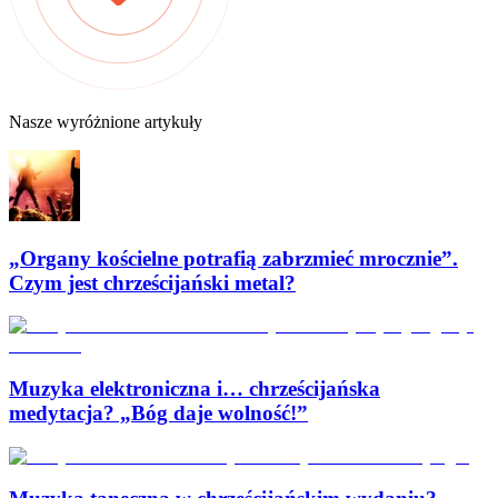
Nasze wyróżnione artykuły
„Organy kościelne potrafią zabrzmieć mrocznie”.
Czym jest chrześcijański metal?
Muzyka elektroniczna i… chrześcijańska
medytacja? „Bóg daje wolność!”