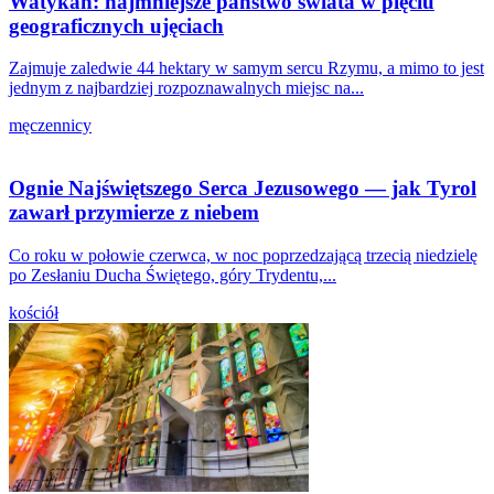
Watykan: najmniejsze państwo świata w pięciu
geograficznych ujęciach
Zajmuje zaledwie 44 hektary w samym sercu Rzymu, a mimo to jest
jednym z najbardziej rozpoznawalnych miejsc na...
męczennicy
Ognie Najświętszego Serca Jezusowego — jak Tyrol
zawarł przymierze z niebem
Co roku w połowie czerwca, w noc poprzedzającą trzecią niedzielę
po Zesłaniu Ducha Świętego, góry Trydentu,...
kościół