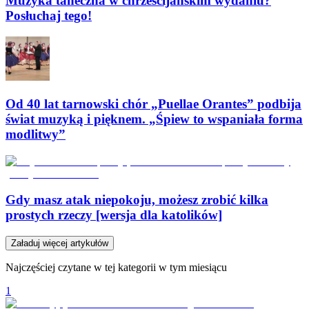
Muzyka taneczna w chrześcijańskim wydaniu?
Posłuchaj tego!
Od 40 lat tarnowski chór „Puellae Orantes” podbija
świat muzyką i pięknem. „Śpiew to wspaniała forma
modlitwy”
Gdy masz atak niepokoju, możesz zrobić kilka
prostych rzeczy [wersja dla katolików]
Załaduj więcej artykułów
Najczęściej czytane w tej kategorii w tym miesiącu
1