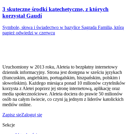
3 skuteczne środki katechetyczne, z których
korzystał Gaudí
Symbole, słowa i świadectwo w bazylice Sagrada Familia, którą
papież odwiedzi w czerwcu
Uruchomiony w 2013 roku, Aleteia to bezpłatny internetowy
dziennik informacyjny. Strona jest dostępna w sześciu językach
(francuskim, angielskim, portugalskim, hiszpańskim, polskim i
słoweńskim). Każdego miesiąca ponad 10 milionów czytelników
korzysta z Aletei poprzez jej stronę internetową, aplikację oraz
media społecznościowe. Aleteia dociera do prawie 50 milionów
osób na całym świecie, co czyni ją jednym z liderów katolickich
mediów online.
Zapisz się
Zaloguj się
Sekcje