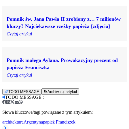
Pomnik św. Jana Pawła II zrobiony z… 7 milionów
kluczy? Najciekawsze rzeźby papieża [zdjęcia]
Czytaj artykuł
Pomnik małego Aylana. Prowokacyjny prezent od
papieża Franciszka
Czytaj artykuł
TODO MESSAGE
Archiwizuj artykuł
TODO MESSAGE
:
Słowa kluczowe/tagi powiązane z tym artykułem:
architektura
Argentyna
papież Franciszek