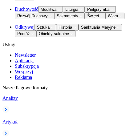
Duchowość
Modlitwa
Liturgia
Pielgrzymka
Rozwój Duchowy
Sakramenty
Święci
Wiara
Odkrywaj
Sztuka
Historia
Sanktuaria Maryjne
Podróż
Obiekty sakralne
Usługi
Newsletter
Aplikacja
Subskrypcja
Wesprzyj
Reklama
Nasze flagowe formaty
Analizy
Artykuł