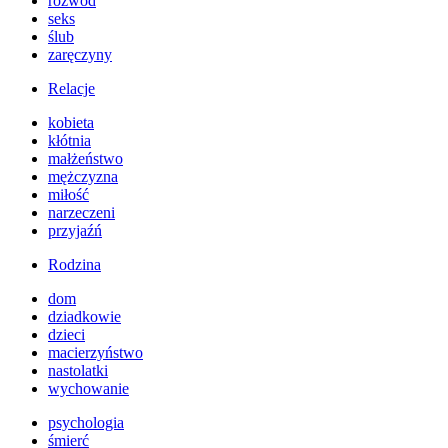
rozwód
seks
ślub
zaręczyny
Relacje
kobieta
kłótnia
małżeństwo
mężczyzna
miłość
narzeczeni
przyjaźń
Rodzina
dom
dziadkowie
dzieci
macierzyństwo
nastolatki
wychowanie
psychologia
śmierć