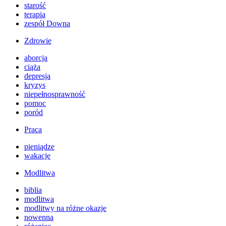
starość
terapia
zespół Downa
Zdrowie
aborcja
ciąża
depresja
kryzys
niepełnosprawność
pomoc
poród
Praca
pieniądze
wakacje
Modlitwa
biblia
modlitwa
modlitwy na różne okazje
nowenna