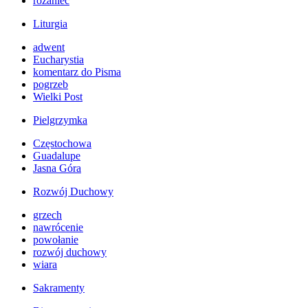
różaniec
Liturgia
adwent
Eucharystia
komentarz do Pisma
pogrzeb
Wielki Post
Pielgrzymka
Częstochowa
Guadalupe
Jasna Góra
Rozwój Duchowy
grzech
nawrócenie
powołanie
rozwój duchowy
wiara
Sakramenty