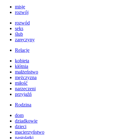
misje
rozwój
rozwód
seks
ślub
zaręczyny
Relacje
kobieta
kłótnia
małżeństwo
mężczyzna
miłość
narzeczeni
przyjaźń
Rodzina
dom
dziadkowie
dzieci
macierzyństwo
nastolatki