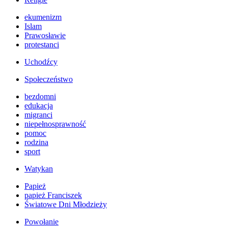
ekumenizm
Islam
Prawosławie
protestanci
Uchodźcy
Społeczeństwo
bezdomni
edukacja
migranci
niepełnosprawność
pomoc
rodzina
sport
Watykan
Papież
papież Franciszek
Światowe Dni Młodzieży
Powołanie