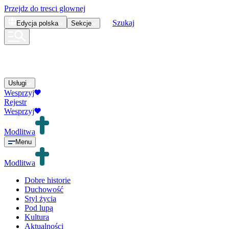
Przejdz do tresci glownej
Szukaj
Edycja
polska
Sekcje
Usługi
Wesprzyj
Rejestr
Wesprzyj
Modlitwa
Menu
Modlitwa
Dobre historie
Duchowość
Styl życia
Pod lupą
Kultura
Aktualności