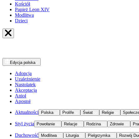
Kościół
Papież Leon XIV
Modlitwa
Dzieci
Edycja
polska
Adopcja
Uzależnienie
Nastolatek
Akceptacja
Anioł
Apostoł
Aktualności
Polska
Prolife
Świat
Religie
Społecz
Styl życia
Powołanie
Relacje
Rodzina
Zdrowie
Pr
Duchowość
Modlitwa
Liturgia
Pielgrzymka
Rozwój Du