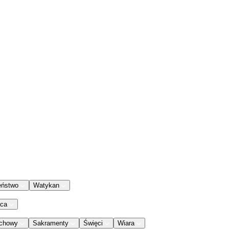
eństwo
Watykan
aca
chowy
Sakramenty
Święci
Wiara