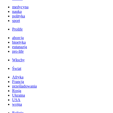
medycyna
nauka
polityka
sport
Prolife
aborcja
bioetyka
eutanazja
pro-life
Włochy
Świat
Afryka
Francja
prześladowania
Rosja
Ukraina
USA
wojna
Religie