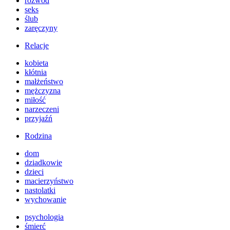
rozwód
seks
ślub
zaręczyny
Relacje
kobieta
kłótnia
małżeństwo
mężczyzna
miłość
narzeczeni
przyjaźń
Rodzina
dom
dziadkowie
dzieci
macierzyństwo
nastolatki
wychowanie
psychologia
śmierć