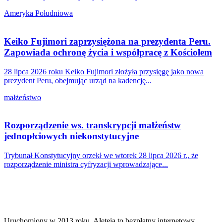
Ameryka Południowa
Keiko Fujimori zaprzysiężona na prezydenta Peru.
Zapowiada ochronę życia i współpracę z Kościołem
28 lipca 2026 roku Keiko Fujimori złożyła przysięgę jako nowa
prezydent Peru, obejmując urząd na kadencję...
małżeństwo
Rozporządzenie ws. transkrypcji małżeństw
jednopłciowych niekonstytucyjne
Trybunał Konstytucyjny orzekł we wtorek 28 lipca 2026 r., że
rozporządzenie ministra cyfryzacji wprowadzające...
Uruchomiony w 2013 roku, Aleteia to bezpłatny internetowy