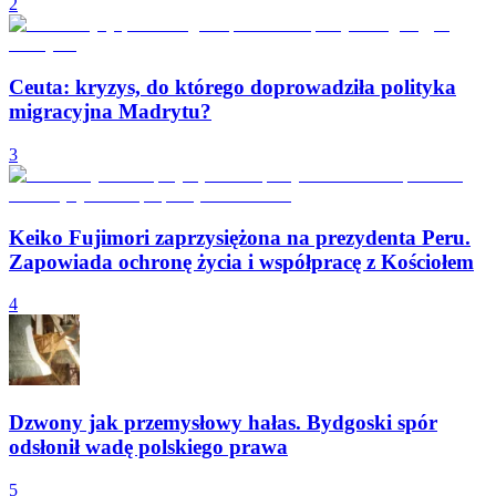
2
Ceuta: kryzys, do którego doprowadziła polityka
migracyjna Madrytu?
3
Keiko Fujimori zaprzysiężona na prezydenta Peru.
Zapowiada ochronę życia i współpracę z Kościołem
4
Dzwony jak przemysłowy hałas. Bydgoski spór
odsłonił wadę polskiego prawa
5