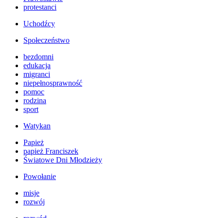
protestanci
Uchodźcy
Społeczeństwo
bezdomni
edukacja
migranci
niepełnosprawność
pomoc
rodzina
sport
Watykan
Papież
papież Franciszek
Światowe Dni Młodzieży
Powołanie
misje
rozwój