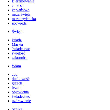
Bierzmowanie
chrzest
kapłaństwo
msza święta
msza trydencka
spowiedź
Święci
ksiądz
Maryja
świadectwo
świętość
zakonnica
Wiara
cud
duchowość
grzech
Jezus
objawienia
świadectwo
uzdrowienie
Sztuka