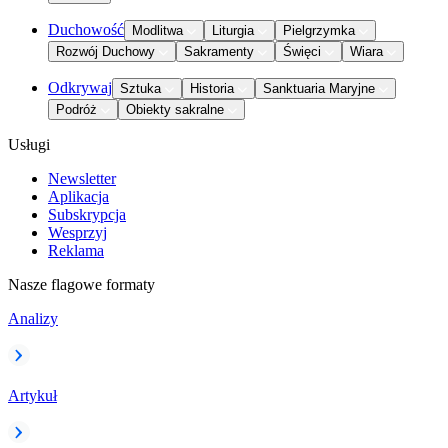
Duchowość
Modlitwa
Liturgia
Pielgrzymka
Rozwój Duchowy
Sakramenty
Święci
Wiara
Odkrywaj
Sztuka
Historia
Sanktuaria Maryjne
Podróż
Obiekty sakralne
Usługi
Newsletter
Aplikacja
Subskrypcja
Wesprzyj
Reklama
Nasze flagowe formaty
Analizy
Artykuł