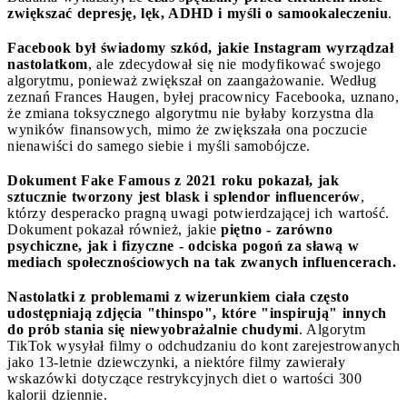
zwiększać depresję, lęk, ADHD i myśli o samookaleczeniu
.
Facebook był świadomy szkód, jakie Instagram wyrządzał
nastolatkom
, ale zdecydował się nie modyfikować swojego
algorytmu, ponieważ zwiększał on zaangażowanie. Według
zeznań Frances Haugen, byłej pracownicy Facebooka, uznano,
że zmiana toksycznego algorytmu nie byłaby korzystna dla
wyników finansowych, mimo że zwiększała ona poczucie
nienawiści do samego siebie i myśli samobójcze.
Dokument Fake Famous z 2021 roku pokazał, jak
sztucznie tworzony jest blask i splendor influencerów
,
którzy desperacko pragną uwagi potwierdzającej ich wartość.
Dokument pokazał również, jakie
piętno - zarówno
psychiczne, jak i fizyczne - odciska pogoń za sławą w
mediach społecznościowych na tak zwanych influencerach.
Nastolatki z problemami z wizerunkiem ciała często
udostępniają zdjęcia "thinspo", które "inspirują" innych
do prób stania się niewyobrażalnie chudymi
. Algorytm
TikTok wysyłał filmy o odchudzaniu do kont zarejestrowanych
jako 13-letnie dziewczynki, a niektóre filmy zawierały
wskazówki dotyczące restrykcyjnych diet o wartości 300
kalorii dziennie.