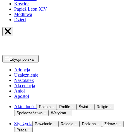
Kościół
Papież Leon XIV
Modlitwa
Dzieci
Edycja
polska
Adopcja
Uzależnienie
Nastolatek
Akceptacja
Anioł
Apostoł
Aktualności
Polska
Prolife
Świat
Religie
Społeczeństwo
Watykan
Styl życia
Powołanie
Relacje
Rodzina
Zdrowie
Praca