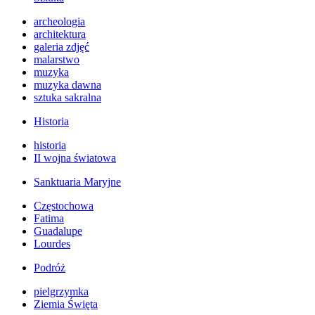
archeologia
architektura
galeria zdjęć
malarstwo
muzyka
muzyka dawna
sztuka sakralna
Historia
historia
II wojna światowa
Sanktuaria Maryjne
Częstochowa
Fatima
Guadalupe
Lourdes
Podróż
pielgrzymka
Ziemia Święta