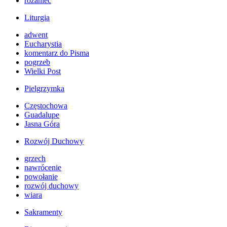
różaniec
Liturgia
adwent
Eucharystia
komentarz do Pisma
pogrzeb
Wielki Post
Pielgrzymka
Częstochowa
Guadalupe
Jasna Góra
Rozwój Duchowy
grzech
nawrócenie
powołanie
rozwój duchowy
wiara
Sakramenty