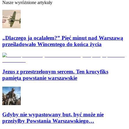
Nasze wyróżnione artykuły
„Dlaczego ja ocalałem?” Pięć minut nad Warszawą
prześladowało Wincentego do końca życia
Jezus z przestrzelonym sercem. Ten krucyfiks
pamięta powstanie warszawskie
Gdyby nie wypastowany but, być może nie
przeżyłby Powstania Warszawskiego…