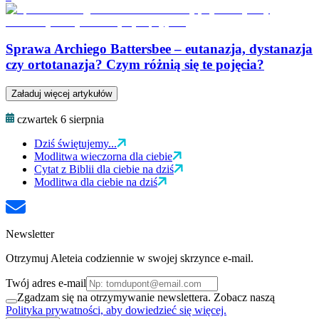
Sprawa Archiego Battersbee – eutanazja, dystanazja
czy ortotanazja? Czym różnią się te pojęcia?
Załaduj więcej artykułów
czwartek 6 sierpnia
Dziś świętujemy...
Modlitwa wieczorna dla ciebie
Cytat z Biblii dla ciebie na dziś
Modlitwa dla ciebie na dziś
Newsletter
Otrzymuj Aleteia codziennie w swojej skrzynce e-mail.
Twój adres e-mail
Zgadzam się na otrzymywanie newslettera. Zobacz naszą
Polityka prywatności, aby dowiedzieć się więcej.