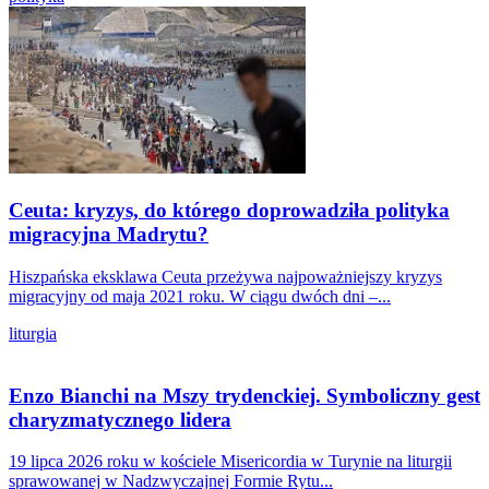
Ceuta: kryzys, do którego doprowadziła polityka
migracyjna Madrytu?
Hiszpańska eksklawa Ceuta przeżywa najpoważniejszy kryzys
migracyjny od maja 2021 roku. W ciągu dwóch dni –...
liturgia
Enzo Bianchi na Mszy trydenckiej. Symboliczny gest
charyzmatycznego lidera
19 lipca 2026 roku w kościele Misericordia w Turynie na liturgii
sprawowanej w Nadzwyczajnej Formie Rytu...