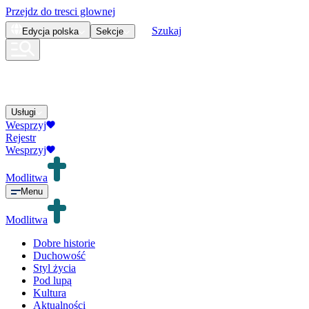
Przejdz do tresci glownej
Szukaj
Edycja
polska
Sekcje
Usługi
Wesprzyj
Rejestr
Wesprzyj
Modlitwa
Menu
Modlitwa
Dobre historie
Duchowość
Styl życia
Pod lupą
Kultura
Aktualności