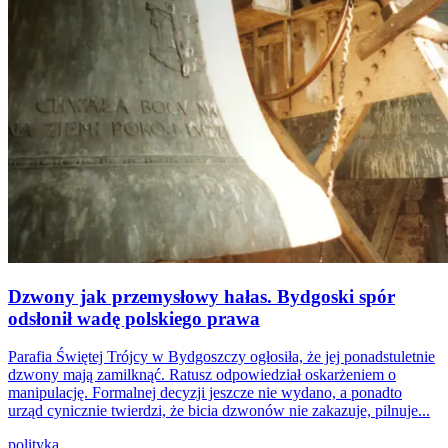
Dzwony jak przemysłowy hałas. Bydgoski spór
odsłonił wadę polskiego prawa
Parafia Świętej Trójcy w Bydgoszczy ogłosiła, że jej ponadstuletnie
dzwony mają zamilknąć. Ratusz odpowiedział oskarżeniem o
manipulację. Formalnej decyzji jeszcze nie wydano, a ponadto
urząd cynicznie twierdzi, że bicia dzwonów nie zakazuje, pilnuje...
polityka