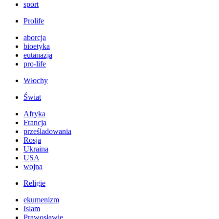
sport
Prolife
aborcja
bioetyka
eutanazja
pro-life
Włochy
Świat
Afryka
Francja
prześladowania
Rosja
Ukraina
USA
wojna
Religie
ekumenizm
Islam
Prawosławie