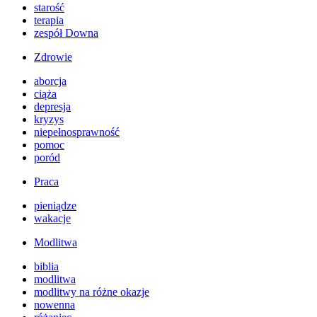
starość
terapia
zespół Downa
Zdrowie
aborcja
ciąża
depresja
kryzys
niepełnosprawność
pomoc
poród
Praca
pieniądze
wakacje
Modlitwa
biblia
modlitwa
modlitwy na różne okazje
nowenna