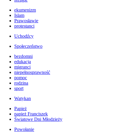
ekumenizm
Islam
Prawosławie
protestanci
Uchodźcy
Społeczeństwo
bezdomni
edukacja
migranci
niepełnosprawność
pomoc
rodzina
sport
Watykan
Papież
papież Franciszek
Światowe Dni Młodzieży
Powołanie