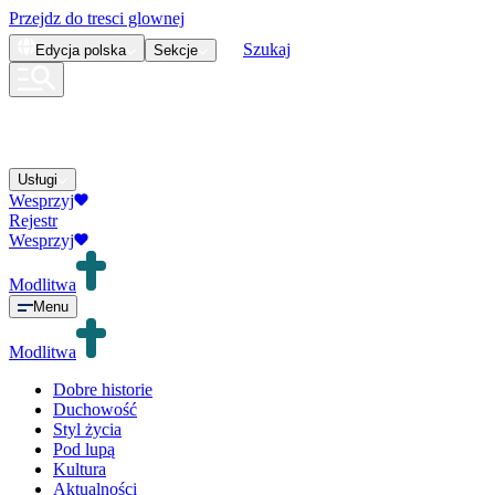
Przejdz do tresci glownej
Szukaj
Edycja
polska
Sekcje
Usługi
Wesprzyj
Rejestr
Wesprzyj
Modlitwa
Menu
Modlitwa
Dobre historie
Duchowość
Styl życia
Pod lupą
Kultura
Aktualności