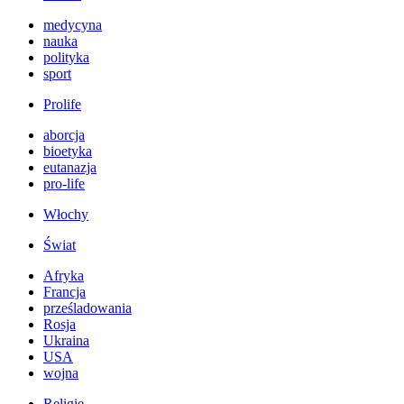
medycyna
nauka
polityka
sport
Prolife
aborcja
bioetyka
eutanazja
pro-life
Włochy
Świat
Afryka
Francja
prześladowania
Rosja
Ukraina
USA
wojna
Religie