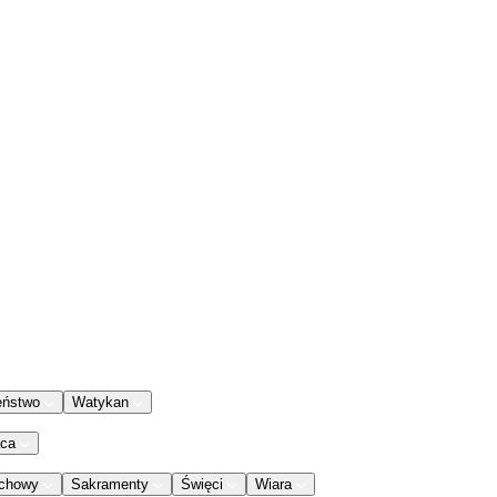
eństwo
Watykan
aca
chowy
Sakramenty
Święci
Wiara