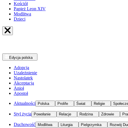
Kościół
Papież Leon XIV
Modlitwa
Dzieci
Edycja
polska
Adopcja
Uzależnienie
Nastolatek
Akceptacja
Anioł
Apostoł
Aktualności
Polska
Prolife
Świat
Religie
Społecz
Styl życia
Powołanie
Relacje
Rodzina
Zdrowie
Pr
Duchowość
Modlitwa
Liturgia
Pielgrzymka
Rozwój Du