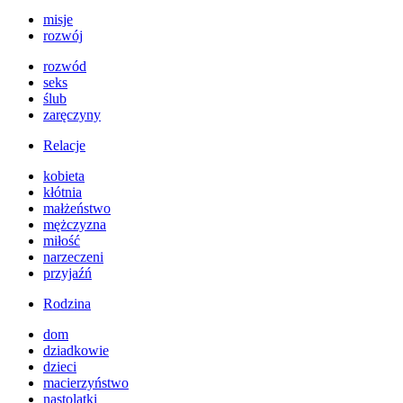
misje
rozwój
rozwód
seks
ślub
zaręczyny
Relacje
kobieta
kłótnia
małżeństwo
mężczyzna
miłość
narzeczeni
przyjaźń
Rodzina
dom
dziadkowie
dzieci
macierzyństwo
nastolatki