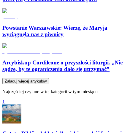
Powstanie Warszawskie: Wierzę, że Maryja
wyciągnęła nas z piwnicy
Arcybiskup Cordileone o przyszłości liturgii. „Nie
sądzę, by te ograniczenia dało się utrzymać”
Załaduj więcej artykułów
Najczęściej czytane w tej kategorii w tym miesiącu
1