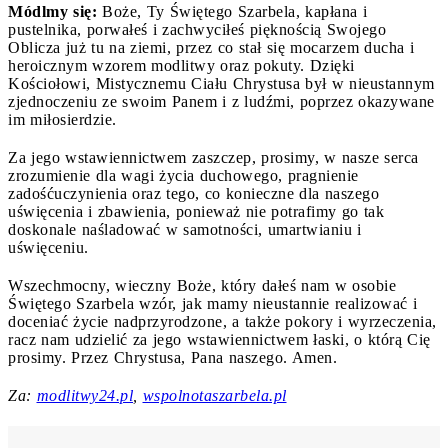
Módlmy się:
Boże, Ty Świętego Szarbela, kapłana i
pustelnika, porwałeś i zachwyciłeś pięknością Swojego
Oblicza już tu na ziemi, przez co stał się mocarzem ducha i
heroicznym wzorem modlitwy oraz pokuty. Dzięki
Kościołowi, Mistycznemu Ciału Chrystusa był w nieustannym
zjednoczeniu ze swoim Panem i z ludźmi, poprzez okazywane
im miłosierdzie.
Za jego wstawiennictwem zaszczep, prosimy, w nasze serca
zrozumienie dla wagi życia duchowego, pragnienie
zadośćuczynienia oraz tego, co konieczne dla naszego
uświęcenia i zbawienia, ponieważ nie potrafimy go tak
doskonale naśladować w samotności, umartwianiu i
uświęceniu.
Wszechmocny, wieczny Boże, który dałeś nam w osobie
Świętego Szarbela wzór, jak mamy nieustannie realizować i
doceniać życie nadprzyrodzone, a także pokory i wyrzeczenia,
racz nam udzielić za jego wstawiennictwem łaski, o którą Cię
prosimy. Przez Chrystusa, Pana naszego. Amen.
Za:
modlitwy24.pl
,
wspolnotaszarbela.pl