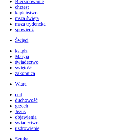
Bierzmowanie
chrzest
kapłaństwo
msza święta
msza trydencka
spowiedź
Święci
ksiądz
Maryja
świadectwo
świętość
zakonnica
Wiara
cud
duchowość
grzech
Jezus
objawienia
świadectwo
uzdrowienie
Sztuka