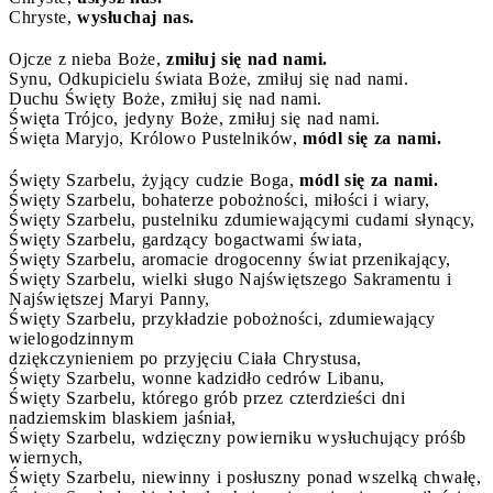
Chryste,
wysłuchaj nas.
Ojcze z nieba Boże,
zmiłuj się nad nami.
Synu, Odkupicielu świata Boże, zmiłuj się nad nami.
Duchu Święty Boże, zmiłuj się nad nami.
Święta Trójco, jedyny Boże, zmiłuj się nad nami.
Święta Maryjo, Królowo Pustelników,
módl się za nami.
Święty Szarbelu, żyjący cudzie Boga,
módl się za nami.
Święty Szarbelu, bohaterze pobożności, miłości i wiary,
Święty Szarbelu, pustelniku zdumiewającymi cudami słynący,
Święty Szarbelu, gardzący bogactwami świata,
Święty Szarbelu, aromacie drogocenny świat przenikający,
Święty Szarbelu, wielki sługo Najświętszego Sakramentu i
Najświętszej Maryi Panny,
Święty Szarbelu, przykładzie pobożności, zdumiewający
wielogodzinnym
dziękczynieniem po przyjęciu Ciała Chrystusa,
Święty Szarbelu, wonne kadzidło cedrów Libanu,
Święty Szarbelu, którego grób przez czterdzieści dni
nadziemskim blaskiem jaśniał,
Święty Szarbelu, wdzięczny powierniku wysłuchujący próśb
wiernych,
Święty Szarbelu, niewinny i posłuszny ponad wszelką chwałę,