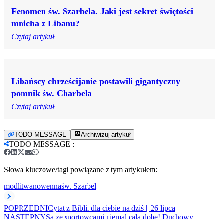
Fenomen św. Szarbela. Jaki jest sekret świętości
mnicha z Libanu?
Czytaj artykuł
Libańscy chrześcijanie postawili gigantyczny
pomnik św. Charbela
Czytaj artykuł
TODO MESSAGE
Archiwizuj artykuł
TODO MESSAGE
:
Słowa kluczowe/tagi powiązane z tym artykułem:
modlitwa
nowenna
św. Szarbel
POPRZEDNI
Cytat z Biblii dla ciebie na dziś || 26 lipca
NASTĘPNY
Są ze sportowcami niemal całą dobę! Duchowy