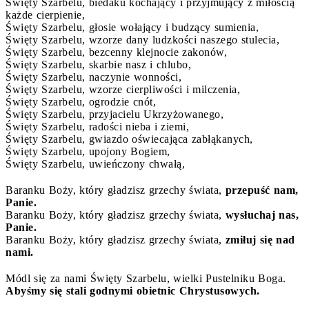
Święty Szarbelu, biedaku kochający i przyjmujący z miłością
każde cierpienie,
Święty Szarbelu, głosie wołający i budzący sumienia,
Święty Szarbelu, wzorze dany ludzkości naszego stulecia,
Święty Szarbelu, bezcenny klejnocie zakonów,
Święty Szarbelu, skarbie nasz i chlubo,
Święty Szarbelu, naczynie wonności,
Święty Szarbelu, wzorze cierpliwości i milczenia,
Święty Szarbelu, ogrodzie cnót,
Święty Szarbelu, przyjacielu Ukrzyżowanego,
Święty Szarbelu, radości nieba i ziemi,
Święty Szarbelu, gwiazdo oświecająca zabłąkanych,
Święty Szarbelu, upojony Bogiem,
Święty Szarbelu, uwieńczony chwałą,
Baranku Boży, który gładzisz grzechy świata,
przepuść nam,
Panie.
Baranku Boży, który gładzisz grzechy świata,
wysłuchaj nas,
Panie.
Baranku Boży, który gładzisz grzechy świata,
zmiłuj się nad
nami.
Módl się za nami Święty Szarbelu, wielki Pustelniku Boga.
Abyśmy się stali godnymi obietnic Chrystusowych.