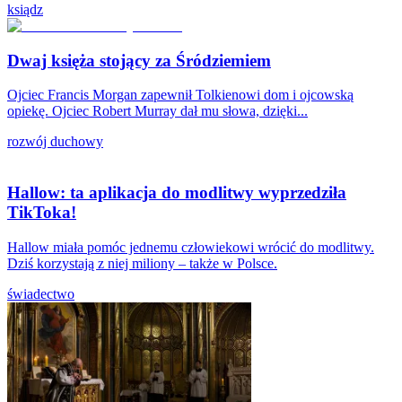
ksiądz
Dwaj księża stojący za Śródziemiem
Ojciec Francis Morgan zapewnił Tolkienowi dom i ojcowską
opiekę. Ojciec Robert Murray dał mu słowa, dzięki...
rozwój duchowy
Hallow: ta aplikacja do modlitwy wyprzedziła
TikToka!
Hallow miała pomóc jednemu człowiekowi wrócić do modlitwy.
Dziś korzystają z niej miliony – także w Polsce.
świadectwo