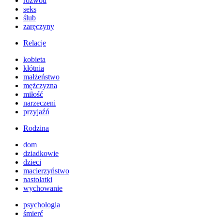
rozwód
seks
ślub
zaręczyny
Relacje
kobieta
kłótnia
małżeństwo
mężczyzna
miłość
narzeczeni
przyjaźń
Rodzina
dom
dziadkowie
dzieci
macierzyństwo
nastolatki
wychowanie
psychologia
śmierć