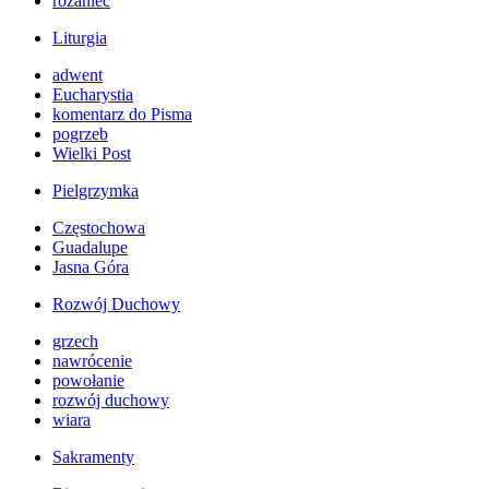
różaniec
Liturgia
adwent
Eucharystia
komentarz do Pisma
pogrzeb
Wielki Post
Pielgrzymka
Częstochowa
Guadalupe
Jasna Góra
Rozwój Duchowy
grzech
nawrócenie
powołanie
rozwój duchowy
wiara
Sakramenty