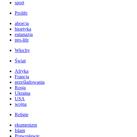
sport
Prolife
aborcja
bioetyka
eutanazja
pro-life
Włochy
Świat
Afryka
Francja
prześladowania
Rosja
Ukraina
USA
wojna
Religie
ekumenizm
Islam
Prawosławie