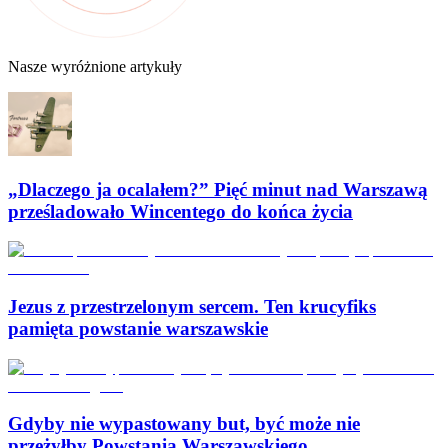
Nasze wyróżnione artykuły
„Dlaczego ja ocalałem?” Pięć minut nad Warszawą
prześladowało Wincentego do końca życia
Jezus z przestrzelonym sercem. Ten krucyfiks
pamięta powstanie warszawskie
Gdyby nie wypastowany but, być może nie
przeżyłby Powstania Warszawskiego…