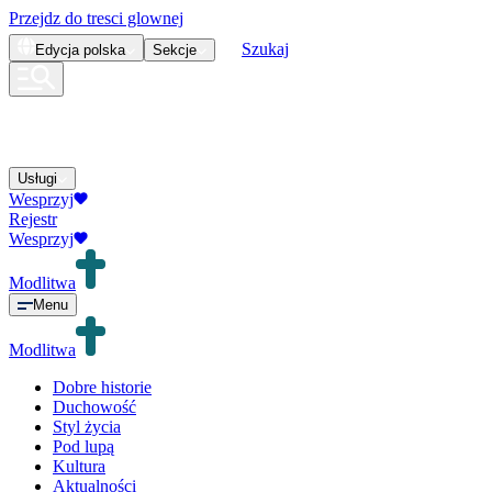
Przejdz do tresci glownej
Szukaj
Edycja
polska
Sekcje
Usługi
Wesprzyj
Rejestr
Wesprzyj
Modlitwa
Menu
Modlitwa
Dobre historie
Duchowość
Styl życia
Pod lupą
Kultura
Aktualności