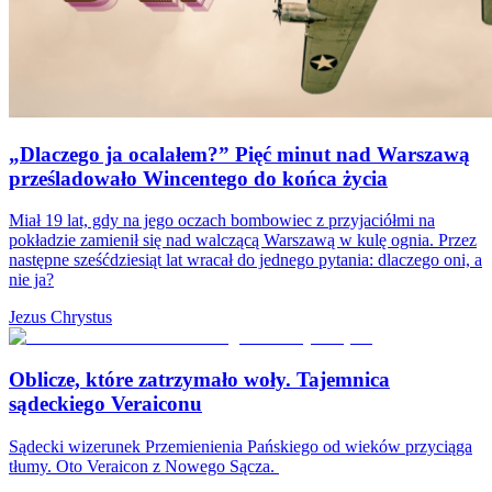
„Dlaczego ja ocalałem?” Pięć minut nad Warszawą
prześladowało Wincentego do końca życia
Miał 19 lat, gdy na jego oczach bombowiec z przyjaciółmi na
pokładzie zamienił się nad walczącą Warszawą w kulę ognia. Przez
następne sześćdziesiąt lat wracał do jednego pytania: dlaczego oni, a
nie ja?
Jezus Chrystus
Oblicze, które zatrzymało woły. Tajemnica
sądeckiego Veraiconu
Sądecki wizerunek Przemienienia Pańskiego od wieków przyciąga
tłumy. Oto Veraicon z Nowego Sącza.