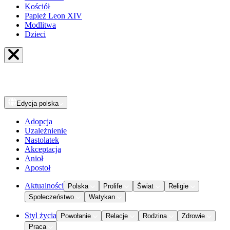
Kościół
Papież Leon XIV
Modlitwa
Dzieci
Edycja
polska
Adopcja
Uzależnienie
Nastolatek
Akceptacja
Anioł
Apostoł
Aktualności
Polska
Prolife
Świat
Religie
Społeczeństwo
Watykan
Styl życia
Powołanie
Relacje
Rodzina
Zdrowie
Praca