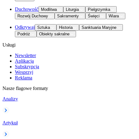
Duchowość
Modlitwa
Liturgia
Pielgrzymka
Rozwój Duchowy
Sakramenty
Święci
Wiara
Odkrywaj
Sztuka
Historia
Sanktuaria Maryjne
Podróż
Obiekty sakralne
Usługi
Newsletter
Aplikacja
Subskrypcja
Wesprzyj
Reklama
Nasze flagowe formaty
Analizy
Artykuł