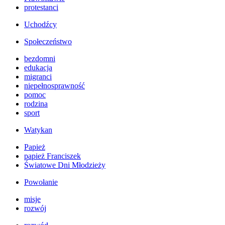
protestanci
Uchodźcy
Społeczeństwo
bezdomni
edukacja
migranci
niepełnosprawność
pomoc
rodzina
sport
Watykan
Papież
papież Franciszek
Światowe Dni Młodzieży
Powołanie
misje
rozwój