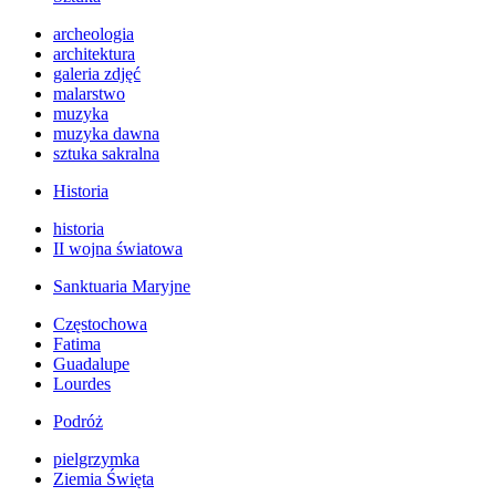
archeologia
architektura
galeria zdjęć
malarstwo
muzyka
muzyka dawna
sztuka sakralna
Historia
historia
II wojna światowa
Sanktuaria Maryjne
Częstochowa
Fatima
Guadalupe
Lourdes
Podróż
pielgrzymka
Ziemia Święta