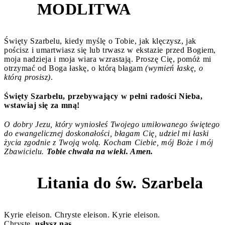
MODLITWA
1
Święty Szarbelu, kiedy myślę o Tobie, jak klęczysz, jak
pościsz i umartwiasz się lub trwasz w ekstazie przed Bogiem,
moja nadzieja i moja wiara wzrastają. Proszę Cię, pomóż mi
otrzymać od Boga łaskę, o którą błagam
(wymień łaskę, o
którą prosisz)
.
Święty Szarbelu, przebywający w pełni radości Nieba,
wstawiaj się za mną!
O dobry Jezu, który wyniosłeś Twojego umiłowanego świętego
do ewangelicznej doskonałości, błagam Cię, udziel mi łaski
życia zgodnie z Twoją wolą. Kocham Ciebie, mój Boże i mój
Zbawicielu.
Tobie chwała na wieki. Amen.
Litania do św. Szarbela
2
Kyrie eleison. Chryste eleison. Kyrie eleison.
Chryste,
usłysz nas.