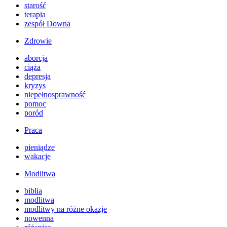
starość
terapia
zespół Downa
Zdrowie
aborcja
ciąża
depresja
kryzys
niepełnosprawność
pomoc
poród
Praca
pieniądze
wakacje
Modlitwa
biblia
modlitwa
modlitwy na różne okazje
nowenna