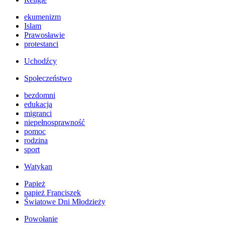
ekumenizm
Islam
Prawosławie
protestanci
Uchodźcy
Społeczeństwo
bezdomni
edukacja
migranci
niepełnosprawność
pomoc
rodzina
sport
Watykan
Papież
papież Franciszek
Światowe Dni Młodzieży
Powołanie