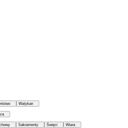
eństwo
Watykan
aca
chowy
Sakramenty
Święci
Wiara