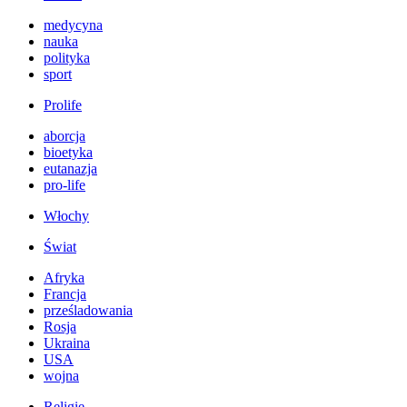
medycyna
nauka
polityka
sport
Prolife
aborcja
bioetyka
eutanazja
pro-life
Włochy
Świat
Afryka
Francja
prześladowania
Rosja
Ukraina
USA
wojna
Religie