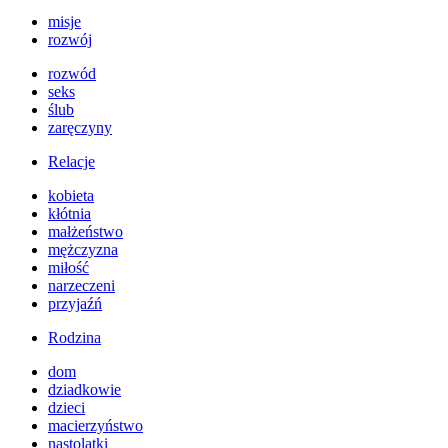
misje
rozwój
rozwód
seks
ślub
zaręczyny
Relacje
kobieta
kłótnia
małżeństwo
mężczyzna
miłość
narzeczeni
przyjaźń
Rodzina
dom
dziadkowie
dzieci
macierzyństwo
nastolatki