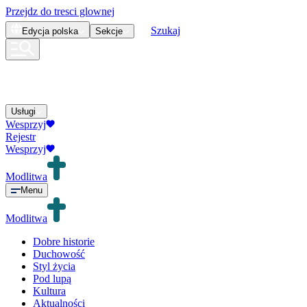
Przejdz do tresci glownej
Szukaj
Edycja
polska
Sekcje
Usługi
Wesprzyj
Rejestr
Wesprzyj
Modlitwa
Menu
Modlitwa
Dobre historie
Duchowość
Styl życia
Pod lupą
Kultura
Aktualności