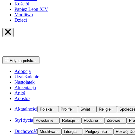
Kościół
Papież Leon XIV
Modlitwa
Dzieci
Edycja
polska
Adopcja
Uzależnienie
Nastolatek
Akceptacja
Anioł
Apostoł
Aktualności
Polska
Prolife
Świat
Religie
Społecz
Styl życia
Powołanie
Relacje
Rodzina
Zdrowie
Pr
Duchowość
Modlitwa
Liturgia
Pielgrzymka
Rozwój Du