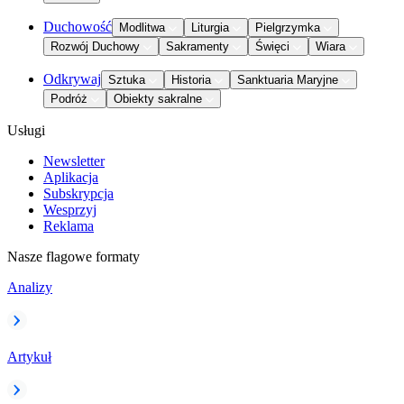
Duchowość
Modlitwa
Liturgia
Pielgrzymka
Rozwój Duchowy
Sakramenty
Święci
Wiara
Odkrywaj
Sztuka
Historia
Sanktuaria Maryjne
Podróż
Obiekty sakralne
Usługi
Newsletter
Aplikacja
Subskrypcja
Wesprzyj
Reklama
Nasze flagowe formaty
Analizy
Artykuł