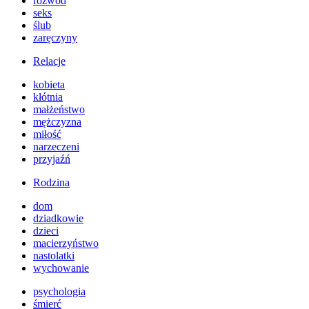
rozwód
seks
ślub
zaręczyny
Relacje
kobieta
kłótnia
małżeństwo
mężczyzna
miłość
narzeczeni
przyjaźń
Rodzina
dom
dziadkowie
dzieci
macierzyństwo
nastolatki
wychowanie
psychologia
śmierć