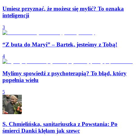
Umiesz przyznać, że możesz się mylić? To oznaka
inteligencji
3
“Z buta do Maryi” – Bartek, jesteśmy z Tobą!
4
Mylimy spowiedź z psychoterapią? To błąd, który
popełnia wielu
5
S. Chmielińska, sanitariuszka z Powstania: Po
śmierci Danki klęłam jak szewc