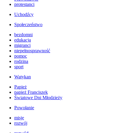
protestanci
Uchodźcy
Społeczeństwo
bezdomni
edukacja
migranci
niepełnosprawność
pomoc
rodzina
sport
Watykan
Papież
papież Franciszek
Światowe Dni Młodzieży
Powołanie
misje
rozwój