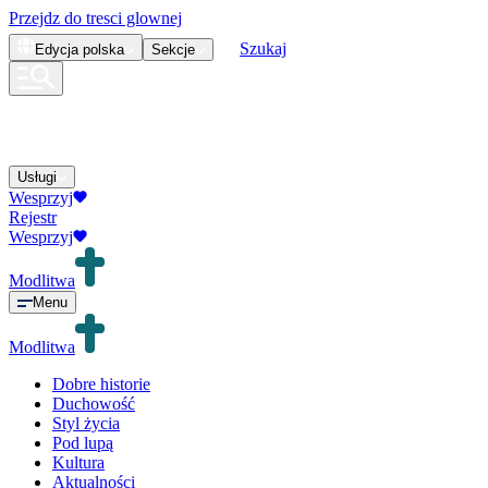
Przejdz do tresci glownej
Szukaj
Edycja
polska
Sekcje
Usługi
Wesprzyj
Rejestr
Wesprzyj
Modlitwa
Menu
Modlitwa
Dobre historie
Duchowość
Styl życia
Pod lupą
Kultura
Aktualności