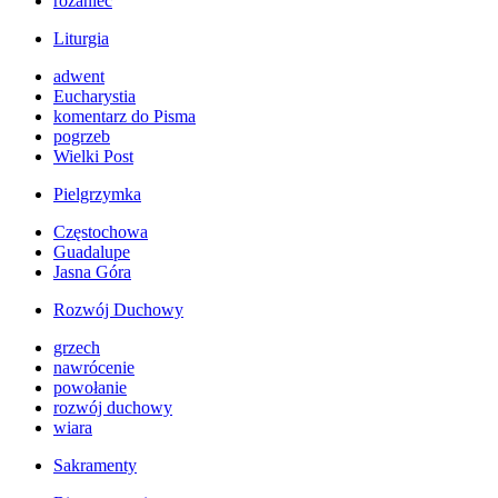
różaniec
Liturgia
adwent
Eucharystia
komentarz do Pisma
pogrzeb
Wielki Post
Pielgrzymka
Częstochowa
Guadalupe
Jasna Góra
Rozwój Duchowy
grzech
nawrócenie
powołanie
rozwój duchowy
wiara
Sakramenty