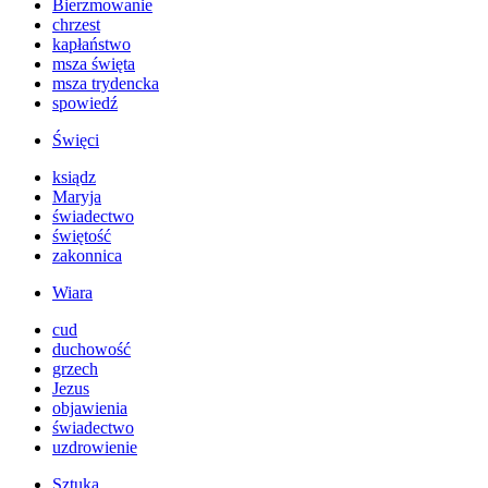
Bierzmowanie
chrzest
kapłaństwo
msza święta
msza trydencka
spowiedź
Święci
ksiądz
Maryja
świadectwo
świętość
zakonnica
Wiara
cud
duchowość
grzech
Jezus
objawienia
świadectwo
uzdrowienie
Sztuka