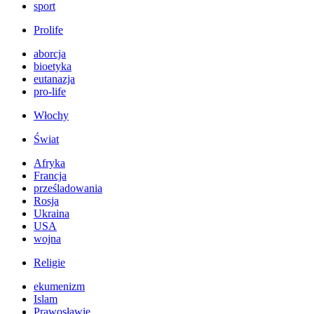
sport
Prolife
aborcja
bioetyka
eutanazja
pro-life
Włochy
Świat
Afryka
Francja
prześladowania
Rosja
Ukraina
USA
wojna
Religie
ekumenizm
Islam
Prawosławie