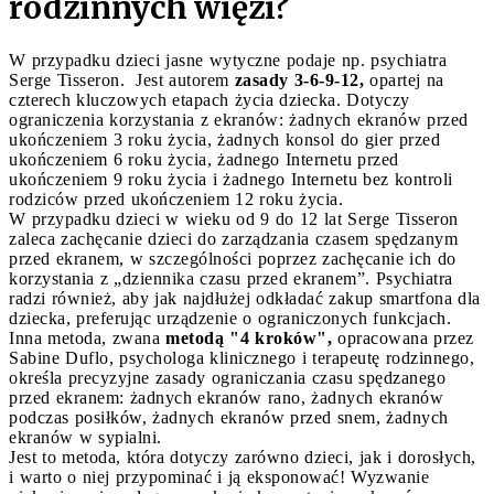
rodzinnych więzi?
W przypadku dzieci jasne wytyczne podaje np. psychiatra
Serge Tisseron. Jest autorem
zasady 3-6-9-12,
opartej na
czterech kluczowych etapach życia dziecka. Dotyczy
ograniczenia korzystania z ekranów: żadnych ekranów przed
ukończeniem 3 roku życia, żadnych konsol do gier przed
ukończeniem 6 roku życia, żadnego Internetu przed
ukończeniem 9 roku życia i żadnego Internetu bez kontroli
rodziców przed ukończeniem 12 roku życia.
W przypadku dzieci w wieku od 9 do 12 lat Serge Tisseron
zaleca zachęcanie dzieci do zarządzania czasem spędzanym
przed ekranem, w szczególności poprzez zachęcanie ich do
korzystania z „dziennika czasu przed ekranem”. Psychiatra
radzi również, aby jak najdłużej odkładać zakup smartfona dla
dziecka, preferując urządzenie o ograniczonych funkcjach.
Inna metoda, zwana
metodą "4 kroków",
opracowana przez
Sabine Duflo, psychologa klinicznego i terapeutę rodzinnego,
określa precyzyjne zasady ograniczania czasu spędzanego
przed ekranem: żadnych ekranów rano, żadnych ekranów
podczas posiłków, żadnych ekranów przed snem, żadnych
ekranów w sypialni.
Jest to metoda, która dotyczy zarówno dzieci, jak i dorosłych,
i warto o niej przypominać i ją eksponować! Wyzwanie