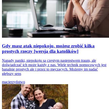
Gdy masz atak niepokoju, możesz zrobić kilka
prostych rzeczy [wersja dla katolików]
Napady paniki, niepokoju są częstym następstwem traum, ale
doświadczać ich może każdy z nas. Wiele technik pomocowych jest
banalnie prostych ale i przez to męczących. Możemy im nadać
głębszy sens
macierzyństwo