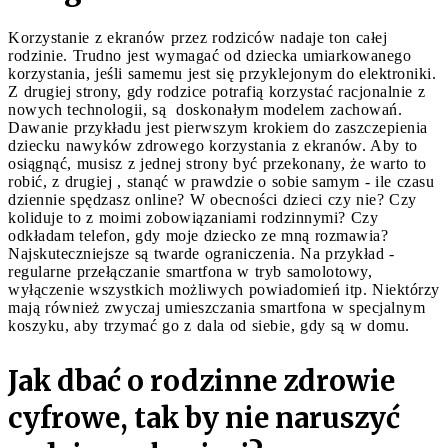
Korzystanie z ekranów przez rodziców nadaje ton całej
rodzinie. Trudno jest wymagać od dziecka umiarkowanego
korzystania, jeśli samemu jest się przyklejonym do elektroniki.
Z drugiej strony, gdy rodzice potrafią korzystać racjonalnie z
nowych technologii, są doskonałym modelem zachowań.
Dawanie przykładu jest pierwszym krokiem do zaszczepienia
dziecku nawyków zdrowego korzystania z ekranów. Aby to
osiągnąć, musisz z jednej strony być przekonany, że warto to
robić, z drugiej , stanąć w prawdzie o sobie samym - ile czasu
dziennie spędzasz online? W obecności dzieci czy nie? Czy
koliduje to z moimi zobowiązaniami rodzinnymi? Czy
odkładam telefon, gdy moje dziecko ze mną rozmawia?
Najskuteczniejsze są twarde ograniczenia. Na przykład -
regularne przełączanie smartfona w tryb samolotowy,
wyłączenie wszystkich możliwych powiadomień itp. Niektórzy
mają również zwyczaj umieszczania smartfona w specjalnym
koszyku, aby trzymać go z dala od siebie, gdy są w domu.
Jak dbać o rodzinne zdrowie
cyfrowe, tak by nie naruszyć