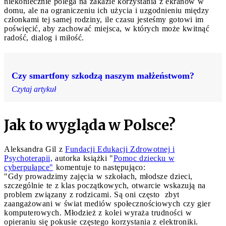
niekoniecznie polega na zakazie korzystania z ekranów w
domu, ale na ograniczeniu ich użycia i uzgodnieniu między
członkami tej samej rodziny, ile czasu jesteśmy gotowi im
poświęcić, aby zachować miejsca, w których może kwitnąć
radość, dialog i miłość.
Czy smartfony szkodzą naszym małżeństwom?
Czytaj artykuł
Jak to wygląda w Polsce?
Aleksandra Gil z
Fundacji Edukacji Zdrowotnej i
Psychoterapii,
autorka książki "
Pomoc dziecku w
cyberpułapce"
komentuje to następująco:
"Gdy prowadzimy zajęcia w szkołach, młodsze dzieci,
szczególnie te z klas początkowych, otwarcie wskazują na
problem związany z rodzicami. Są oni często zbyt
zaangażowani w świat mediów społecznościowych czy gier
komputerowych. Młodzież z kolei wyraża trudności w
opieraniu się pokusie częstego korzystania z elektroniki.