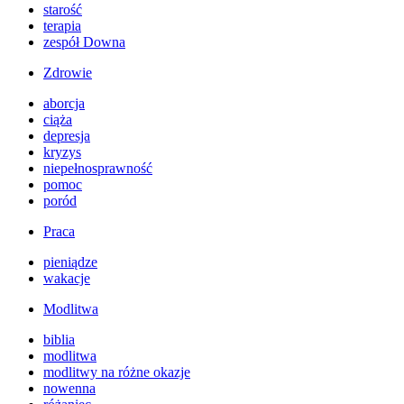
starość
terapia
zespół Downa
Zdrowie
aborcja
ciąża
depresja
kryzys
niepełnosprawność
pomoc
poród
Praca
pieniądze
wakacje
Modlitwa
biblia
modlitwa
modlitwy na różne okazje
nowenna