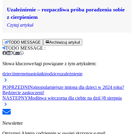
Uzależnienie – rozpaczliwa próba poradzenia sobie
z cierpieniem
Czytaj artykuł
TODO MESSAGE
Archiwizuj artykuł
TODO MESSAGE
:
Słowa kluczowe/tagi powiązane z tym artykułem:
dzieci
internet
nastolatki
rodzice
uzależnienie
POPRZEDNI
Najpopularniejsze imiona dla dzieci w 2024 roku?
Będziecie zaskoczeni!
NASTĘPNY
Modlitwa wieczorna dla ciebie na dziś ||8 sierpnia
Newsletter
Otrzymuj Aleteia codziennie w swojej skrzynce e-mail.