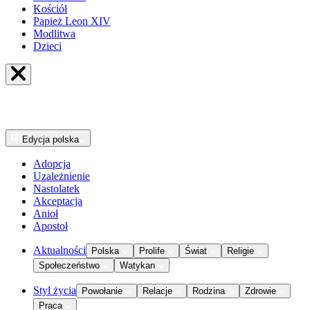
Kościół
Papież Leon XIV
Modlitwa
Dzieci
Edycja
polska
Adopcja
Uzależnienie
Nastolatek
Akceptacja
Anioł
Apostoł
Aktualności
Polska
Prolife
Świat
Religie
Społeczeństwo
Watykan
Styl życia
Powołanie
Relacje
Rodzina
Zdrowie
Praca