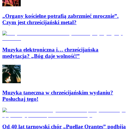
„Organy kościelne potrafią zabrzmieć mrocznie”.
Czym jest chrześcijański metal?
Muzyka elektroniczna i… chrześcijańska
medytacja? „Bóg daje wolność!”
Muzyka taneczna w chrześcijańskim wydaniu?
Posłuchaj tego!
Od 40 lat tarnowski chór „Puellae Orantes” podbija