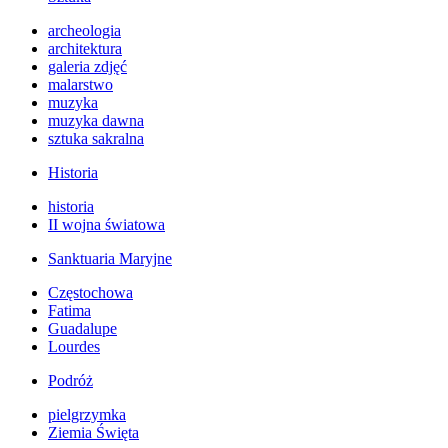
archeologia
architektura
galeria zdjęć
malarstwo
muzyka
muzyka dawna
sztuka sakralna
Historia
historia
II wojna światowa
Sanktuaria Maryjne
Częstochowa
Fatima
Guadalupe
Lourdes
Podróż
pielgrzymka
Ziemia Święta