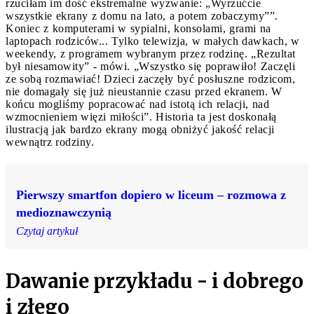
rzuciłam im dość ekstremalne wyzwanie: „Wyrzućcie
wszystkie ekrany z domu na lato, a potem zobaczymy””.
Koniec z komputerami w sypialni, konsolami, grami na
laptopach rodziców... Tylko telewizja, w małych dawkach, w
weekendy, z programem wybranym przez rodzinę. „Rezultat
był niesamowity” - mówi. „Wszystko się poprawiło! Zaczęli
ze sobą rozmawiać! Dzieci zaczęły być posłuszne rodzicom,
nie domagały się już nieustannie czasu przed ekranem. W
końcu mogliśmy popracować nad istotą ich relacji, nad
wzmocnieniem więzi miłości”. Historia ta jest doskonałą
ilustracją jak bardzo ekrany mogą obniżyć jakość relacji
wewnątrz rodziny.
Pierwszy smartfon dopiero w liceum – rozmowa z
medioznawczynią
Czytaj artykuł
Dawanie przykładu - i dobrego
i złego