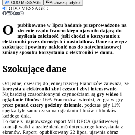
TODO MESSAGE
Archiwizuj artykuł
TODO MESSAGE
:
O
publikowane w lipcu badanie przeprowadzone na
zlecenie rządu francuskiego ujawniło dającą do
myślenia zależność, jeśli chodzi o korzystanie z
elektroniki przez dorosłych i nastolatków. Dane są wręcz
szokujące i powinny nakłonić nas do natychmiastowej
zmiany sposobu korzystania z elektroniki w domu.
Szokujące dane
Od jednej czwartej do jednej trzeciej Francuzów zauważa, że
korzysta z elektroniki zbyt często i zbyt intensywnie.
Najbardziej czasochłonnymi czynnościami są
gry wideo i
oglądanie filmów
: 16% Francuzów twierdzi, że gra w gry
przez
ponad cztery godziny dziennie,
podczas gdy 11%
spędza tyle samo czasu na oglądaniu filmów i filmików
każdego dnia.
To dane z najnowszego raport MILDECA (państwowej
komisji walki z uzależnieniami) dotyczącego korzystania z
ekranów. Raport, opublikowany 22 lipca, ujawnia obraz