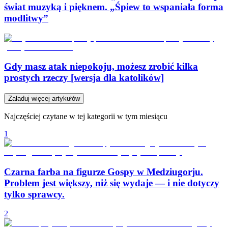
świat muzyką i pięknem. „Śpiew to wspaniała forma
modlitwy”
Gdy masz atak niepokoju, możesz zrobić kilka
prostych rzeczy [wersja dla katolików]
Załaduj więcej artykułów
Najczęściej czytane w tej kategorii w tym miesiącu
1
Czarna farba na figurze Gospy w Medziugorju.
Problem jest większy, niż się wydaje — i nie dotyczy
tylko sprawcy.
2