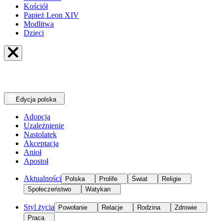
Kościół
Papież Leon XIV
Modlitwa
Dzieci
Edycja
polska
Adopcja
Uzależnienie
Nastolatek
Akceptacja
Anioł
Apostoł
Aktualności
Polska
Prolife
Świat
Religie
Społeczeństwo
Watykan
Styl życia
Powołanie
Relacje
Rodzina
Zdrowie
Praca