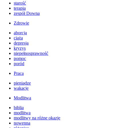
starość
terapia
zespół Downa
Zdrowie
aborcja
ciąża
depresja
kryzys
niepełnosprawność
pomoc
poród
Praca
pieniądze
wakacje
Modlitwa
biblia
modlitwa
modlitwy na różne okazje
nowenna