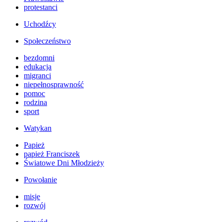
protestanci
Uchodźcy
Społeczeństwo
bezdomni
edukacja
migranci
niepełnosprawność
pomoc
rodzina
sport
Watykan
Papież
papież Franciszek
Światowe Dni Młodzieży
Powołanie
misje
rozwój