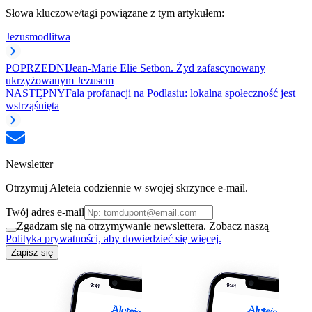
Słowa kluczowe/tagi powiązane z tym artykułem:
Jezus
modlitwa
POPRZEDNI
Jean-Marie Elie Setbon. Żyd zafascynowany
ukrzyżowanym Jezusem
NASTĘPNY
Fala profanacji na Podlasiu: lokalna społeczność jest
wstrząśnięta
Newsletter
Otrzymuj Aleteia codziennie w swojej skrzynce e-mail.
Twój adres e-mail
Zgadzam się na otrzymywanie newslettera. Zobacz naszą
Polityka prywatności, aby dowiedzieć się więcej.
Zapisz się