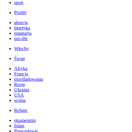
sport
Prolife
aborcja
bioetyka
eutanazja
pro-life
Włochy
Świat
Afryka
Francja
prześladowania
Rosja
Ukraina
USA
wojna
Religie
ekumenizm
Islam
Prawosławie