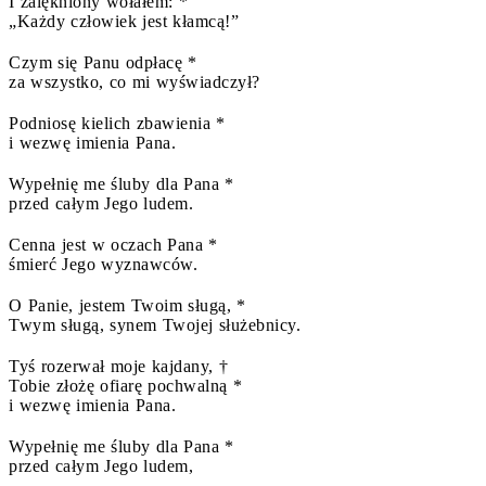
I zalękniony wołałem: *
„Każdy człowiek jest kłamcą!”
Czym się Panu odpłacę *
za wszystko, co mi wyświadczył?
Podniosę kielich zbawienia *
i wezwę imienia Pana.
Wypełnię me śluby dla Pana *
przed całym Jego ludem.
Cenna jest w oczach Pana *
śmierć Jego wyznawców.
O Panie, jestem Twoim sługą, *
Twym sługą, synem Twojej służebnicy.
Tyś rozerwał moje kajdany, †
Tobie złożę ofiarę pochwalną *
i wezwę imienia Pana.
Wypełnię me śluby dla Pana *
przed całym Jego ludem,