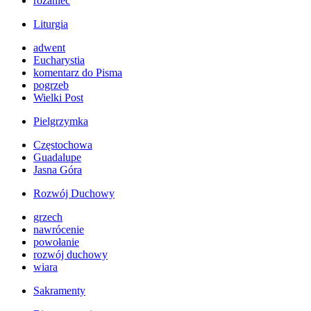
różaniec
Liturgia
adwent
Eucharystia
komentarz do Pisma
pogrzeb
Wielki Post
Pielgrzymka
Częstochowa
Guadalupe
Jasna Góra
Rozwój Duchowy
grzech
nawrócenie
powołanie
rozwój duchowy
wiara
Sakramenty