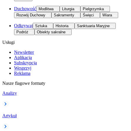
Duchowość
Modlitwa
Liturgia
Pielgrzymka
Rozwój Duchowy
Sakramenty
Święci
Wiara
Odkrywaj
Sztuka
Historia
Sanktuaria Maryjne
Podróż
Obiekty sakralne
Usługi
Newsletter
Aplikacja
Subskrypcja
Wesprzyj
Reklama
Nasze flagowe formaty
Analizy
Artykuł