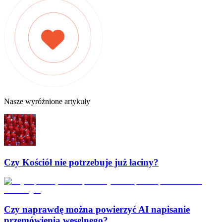
Nasze wyróżnione artykuły
Czy Kościół nie potrzebuje już łaciny?
Czy naprawdę można powierzyć AI napisanie
przemówienia weselnego?