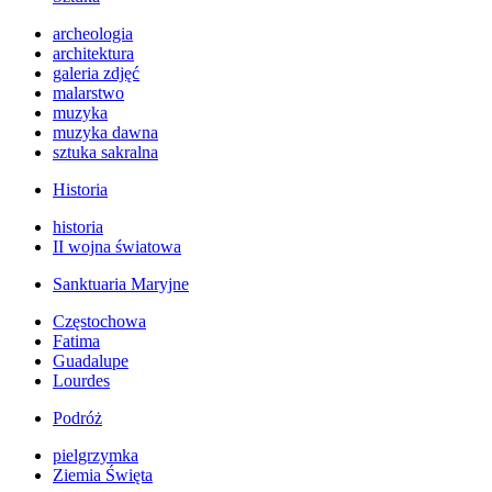
archeologia
architektura
galeria zdjęć
malarstwo
muzyka
muzyka dawna
sztuka sakralna
Historia
historia
II wojna światowa
Sanktuaria Maryjne
Częstochowa
Fatima
Guadalupe
Lourdes
Podróż
pielgrzymka
Ziemia Święta