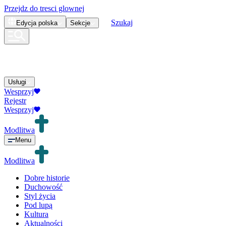
Przejdz do tresci glownej
Szukaj
Edycja
polska
Sekcje
Usługi
Wesprzyj
Rejestr
Wesprzyj
Modlitwa
Menu
Modlitwa
Dobre historie
Duchowość
Styl życia
Pod lupą
Kultura
Aktualności