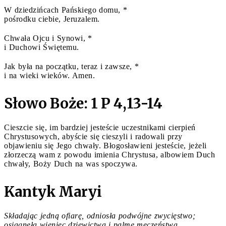
W dziedzińcach Pańskiego domu, *
pośrodku ciebie, Jeruzalem.
Chwała Ojcu i Synowi, *
i Duchowi Świętemu.
Jak była na początku, teraz i zawsze, *
i na wieki wieków. Amen.
Słowo Boże: 1 P 4,13-14
Cieszcie się, im bardziej jesteście uczestnikami cierpień
Chrystusowych, abyście się cieszyli i radowali przy
objawieniu się Jego chwały. Błogosławieni jesteście, jeżeli
złorzeczą wam z powodu imienia Chrystusa, albowiem Duch
chwały, Boży Duch na was spoczywa.
Kantyk Maryi
Składając jedną ofiarę, odniosła podwójne zwycięstwo;
osiągnęła wieniec dziewictwa i palmę męczeństwa.