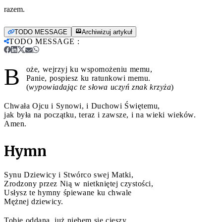
razem.
TODO MESSAGE
Archiwizuj artykuł
TODO MESSAGE
:
B
oże, wejrzyj ku wspomożeniu memu,
Panie, pospiesz ku ratunkowi memu.
(
wypowiadając te słowa uczyń znak krzyża
)
Chwała Ojcu i Synowi, i Duchowi Świętemu,
jak była na początku, teraz i zawsze, i na wieki wieków.
Amen.
Hymn
Synu Dziewicy i Stwórco swej Matki,
Zrodzony przez Nią w nietkniętej czystości,
Usłysz te hymny śpiewane ku chwale
Mężnej dziewicy.
Tobie oddana, już niebem się cieszy