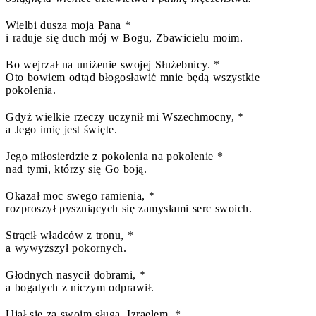
Wielbi dusza moja Pana *
i raduje się duch mój w Bogu, Zbawicielu moim.
Bo wejrzał na uniżenie swojej Służebnicy. *
Oto bowiem odtąd błogosławić mnie będą wszystkie
pokolenia.
Gdyż wielkie rzeczy uczynił mi Wszechmocny, *
a Jego imię jest święte.
Jego miłosierdzie z pokolenia na pokolenie *
nad tymi, którzy się Go boją.
Okazał moc swego ramienia, *
rozproszył pyszniących się zamysłami serc swoich.
Strącił władców z tronu, *
a wywyższył pokornych.
Głodnych nasycił dobrami, *
a bogatych z niczym odprawił.
Ujął się za swoim sługą, Izraelem, *