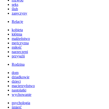
rozwód
seks
ślub
zaręczyny
Relacje
kobieta
kłótnia
małżeństwo
mężczyzna
miłość
narzeczeni
przyjaźń
Rodzina
dom
dziadkowie
dzieci
macierzyństwo
nastolatki
wychowanie
psychologia
śmierć