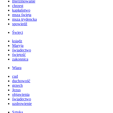
Bierzmowanie
chrzest
kapłaństwo
msza święta
msza trydencka
spowiedź
Święci
ksiądz
Maryja
świadectwo
świętość
zakonnica
Wiara
cud
duchowość
grzech
Jezus
objawienia
świadectwo
uzdrowienie
Sztuka