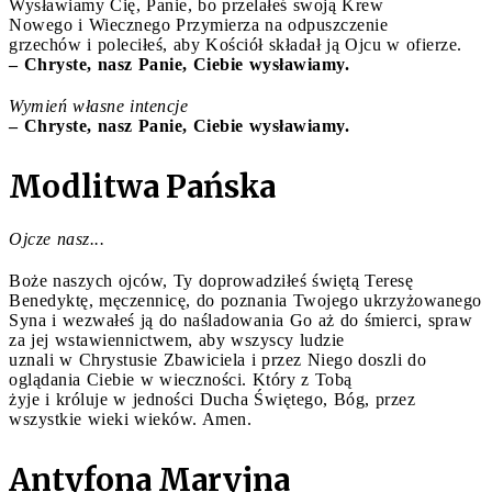
Wysławiamy Cię, Panie, bo przelałeś swoją Krew
Nowego i Wiecznego Przymierza na odpuszczenie
grzechów i poleciłeś, aby Kościół składał ją Ojcu w ofierze.
– Chryste, nasz Panie, Ciebie wysławiamy.
Wymień własne intencje
– Chryste, nasz Panie, Ciebie wysławiamy.
Modlitwa Pańska
Ojcze nasz...
Boże naszych ojców, Ty doprowadziłeś świętą Teresę
Benedyktę, męczennicę, do poznania Twojego ukrzyżowanego
Syna i wezwałeś ją do naśladowania Go aż do śmierci, spraw
za jej wstawiennictwem, aby wszyscy ludzie
uznali w Chrystusie Zbawiciela i przez Niego doszli do
oglądania Ciebie w wieczności. Który z Tobą
żyje i króluje w jedności Ducha Świętego, Bóg, przez
wszystkie wieki wieków. Amen.
Antyfona Maryjna