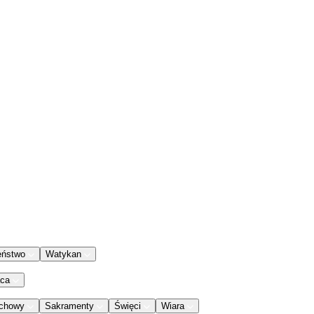
eństwo
Watykan
aca
chowy
Sakramenty
Święci
Wiara