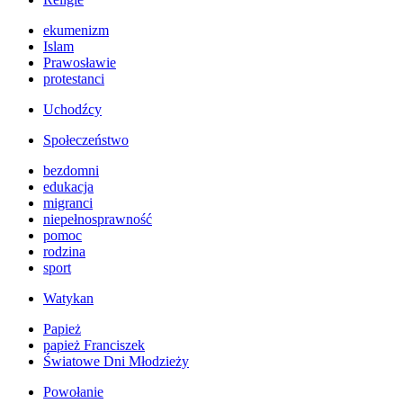
ekumenizm
Islam
Prawosławie
protestanci
Uchodźcy
Społeczeństwo
bezdomni
edukacja
migranci
niepełnosprawność
pomoc
rodzina
sport
Watykan
Papież
papież Franciszek
Światowe Dni Młodzieży
Powołanie