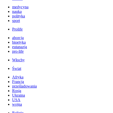
medycyna
nauka
polityka
sport
Prolife
aborcja
bioetyka
eutanazja
pro-life
Włochy
Świat
Afryka
Francja
prześladowania
Rosja
Ukraina
USA
wojna
Religie