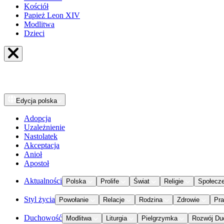
Kościół
Papież Leon XIV
Modlitwa
Dzieci
Edycja
polska
Adopcja
Uzależnienie
Nastolatek
Akceptacja
Anioł
Apostoł
Aktualności
Polska
Prolife
Świat
Religie
Społecz
Styl życia
Powołanie
Relacje
Rodzina
Zdrowie
Pr
Duchowość
Modlitwa
Liturgia
Pielgrzymka
Rozwój Du