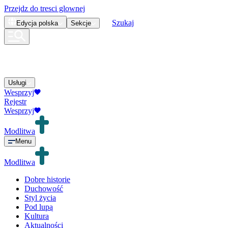
Przejdz do tresci glownej
Szukaj
Edycja
polska
Sekcje
Usługi
Wesprzyj
Rejestr
Wesprzyj
Modlitwa
Menu
Modlitwa
Dobre historie
Duchowość
Styl życia
Pod lupą
Kultura
Aktualności