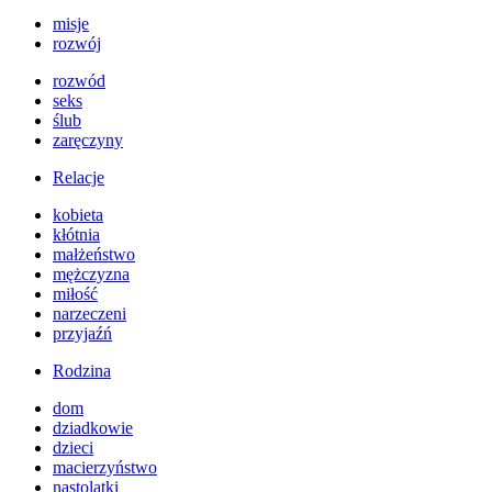
misje
rozwój
rozwód
seks
ślub
zaręczyny
Relacje
kobieta
kłótnia
małżeństwo
mężczyzna
miłość
narzeczeni
przyjaźń
Rodzina
dom
dziadkowie
dzieci
macierzyństwo
nastolatki