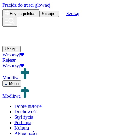
Przejdz do tresci glownej
Szukaj
Edycja
polska
Sekcje
Usługi
Wesprzyj
Rejestr
Wesprzyj
Modlitwa
Menu
Modlitwa
Dobre historie
Duchowość
Styl życia
Pod lupą
Kultura
Aktualności