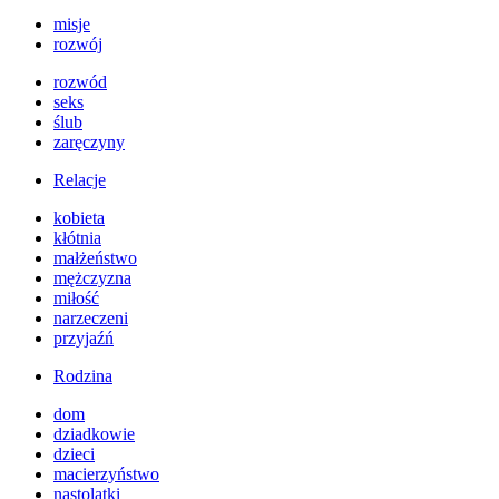
misje
rozwój
rozwód
seks
ślub
zaręczyny
Relacje
kobieta
kłótnia
małżeństwo
mężczyzna
miłość
narzeczeni
przyjaźń
Rodzina
dom
dziadkowie
dzieci
macierzyństwo
nastolatki