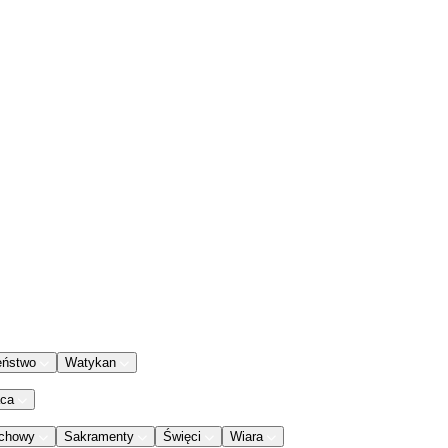
eństwo
Watykan
aca
chowy
Sakramenty
Święci
Wiara