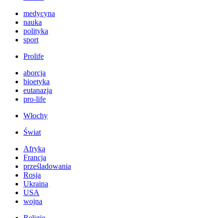
medycyna
nauka
polityka
sport
Prolife
aborcja
bioetyka
eutanazja
pro-life
Włochy
Świat
Afryka
Francja
prześladowania
Rosja
Ukraina
USA
wojna
Religie