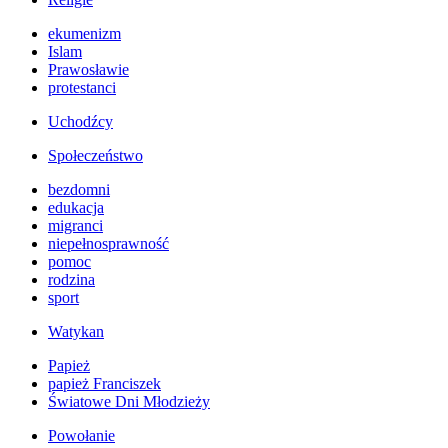
ekumenizm
Islam
Prawosławie
protestanci
Uchodźcy
Społeczeństwo
bezdomni
edukacja
migranci
niepełnosprawność
pomoc
rodzina
sport
Watykan
Papież
papież Franciszek
Światowe Dni Młodzieży
Powołanie