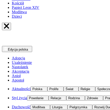
Kościół
Papież Leon XIV
Modlitwa
Dzieci
Edycja
polska
Adopcja
Uzależnienie
Nastolatek
Akceptacja
Anioł
Apostoł
Aktualności
Polska
Prolife
Świat
Religie
Społecz
Styl życia
Powołanie
Relacje
Rodzina
Zdrowie
Pr
Duchowość
Modlitwa
Liturgia
Pielgrzymka
Rozwój Du