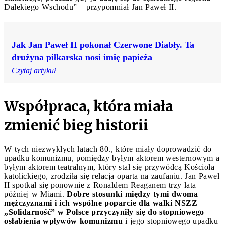
Dalekiego Wschodu” – przypomniał Jan Paweł II.
Jak Jan Paweł II pokonał Czerwone Diabły. Ta
drużyna piłkarska nosi imię papieża
Czytaj artykuł
Współpraca, która miała
zmienić bieg historii
W tych niezwykłych latach 80., które miały doprowadzić do
upadku komunizmu, pomiędzy byłym aktorem westernowym a
byłym aktorem teatralnym, który stał się przywódcą Kościoła
katolickiego, zrodziła się relacja oparta na zaufaniu. Jan Paweł
II spotkał się ponownie z Ronaldem Reaganem trzy lata
później w Miami.
Dobre stosunki między tymi dwoma
mężczyznami i ich wspólne poparcie dla walki NSZZ
„Solidarność” w Polsce przyczyniły się do stopniowego
osłabienia wpływów komunizmu
i jego stopniowego upadku