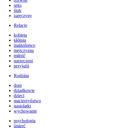
rozwód
seks
ślub
zaręczyny
Relacje
kobieta
kłótnia
małżeństwo
mężczyzna
miłość
narzeczeni
przyjaźń
Rodzina
dom
dziadkowie
dzieci
macierzyństwo
nastolatki
wychowanie
psychologia
śmierć