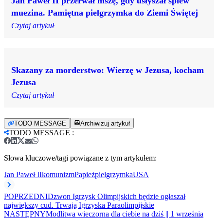
Jan Paweł II przerwał mszę, gdy usłyszał śpiew
muezina. Pamiętna pielgrzymka do Ziemi Świętej
Czytaj artykuł
Skazany za morderstwo: Wierzę w Jezusa, kocham
Jezusa
Czytaj artykuł
TODO MESSAGE
Archiwizuj artykuł
TODO MESSAGE
:
Słowa kluczowe/tagi powiązane z tym artykułem:
Jan Paweł II
komunizm
Papież
pielgrzymka
USA
POPRZEDNI
Dzwon Igrzysk Olimpijskich będzie ogłaszał
największy cud. Trwają Igrzyska Paraolimpijskie
NASTĘPNY
Modlitwa wieczorna dla ciebie na dziś || 1 września