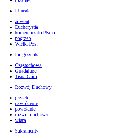
różaniec
Liturgia
adwent
Eucharystia
komentarz do Pisma
pogrzeb
Wielki Post
Pielgrzymka
Częstochowa
Guadalupe
Jasna Góra
Rozwój Duchowy
grzech
nawrócenie
powołanie
rozwój duchowy
wiara
Sakramenty