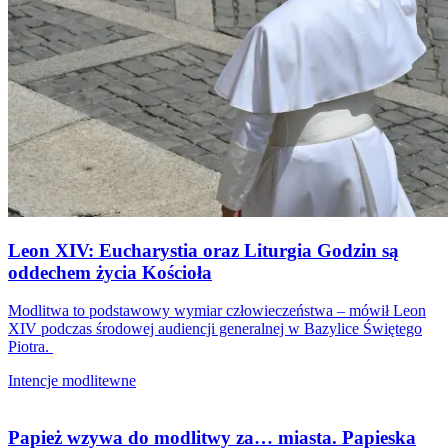
Leon XIV: Eucharystia oraz Liturgia Godzin są
oddechem życia Kościoła
Modlitwa to podstawowy wymiar człowieczeństwa – mówił Leon
XIV podczas środowej audiencji generalnej w Bazylice Świętego
Piotra.
Intencje modlitewne
Papież wzywa do modlitwy za… miasta. Papieska