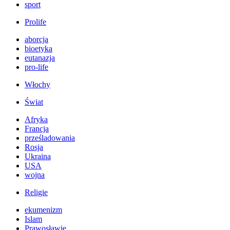
sport
Prolife
aborcja
bioetyka
eutanazja
pro-life
Włochy
Świat
Afryka
Francja
prześladowania
Rosja
Ukraina
USA
wojna
Religie
ekumenizm
Islam
Prawosławie