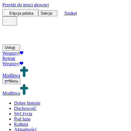
Przejdz do tresci glownej
Szukaj
Edycja
polska
Sekcje
Usługi
Wesprzyj
Rejestr
Wesprzyj
Modlitwa
Menu
Modlitwa
Dobre historie
Duchowość
Styl życia
Pod lupą
Kultura
Aktualności