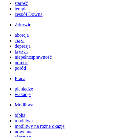
starość
terapia
zespół Downa
Zdrowie
aborcja
ciąża
depresja
kryzys
niepełnosprawność
pomoc
poród
Praca
pieniądze
wakacje
Modlitwa
biblia
modlitwa
modlitwy na różne okazje
nowenna