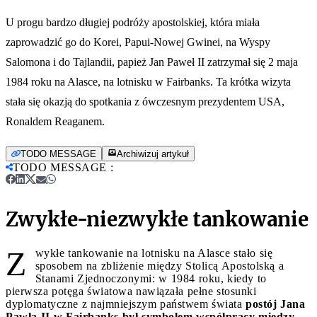
U progu bardzo długiej podróży apostolskiej, która miała
zaprowadzić go do Korei, Papui-Nowej Gwinei, na Wyspy
Salomona i do Tajlandii, papież Jan Paweł II zatrzymał się 2 maja
1984 roku na Alasce, na lotnisku w Fairbanks. Ta krótka wizyta
stała się okazją do spotkania z ówczesnym prezydentem USA,
Ronaldem Reaganem.
TODO MESSAGE
Archiwizuj artykuł
TODO MESSAGE
:
Zwykłe-niezwykłe tankowanie
Z
wykłe tankowanie na lotnisku na Alasce stało się
sposobem na zbliżenie między Stolicą Apostolską a
Stanami Zjednoczonymi: w 1984 roku, kiedy to
pierwsza potęga światowa nawiązała pełne stosunki
dyplomatyczne z najmniejszym państwem świata
postój Jana
Pawła II w Fairbanks był symbolem współpracy między