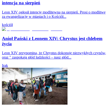
intencja na sierpień
Leon XIV ogłosił intencję modlitewną na sierpień. Prosi o modlitwę
za ewangelizację w miastach i o Kościół...
kościół
Anioł Pański z Leonem XIV: Chrystus jest chlebem
życia
Leon XIV przypomina, że Chrystus dokonuje niezwykłych czynów,
oraz " zaspokaja głód ludzkości – nasz głód...
Irak