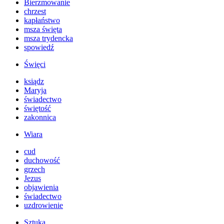
Bierzmowanie
chrzest
kapłaństwo
msza święta
msza trydencka
spowiedź
Święci
ksiądz
Maryja
świadectwo
świętość
zakonnica
Wiara
cud
duchowość
grzech
Jezus
objawienia
świadectwo
uzdrowienie
Sztuka