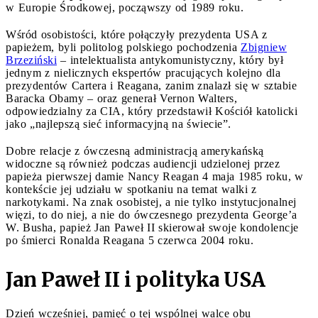
w Europie Środkowej, począwszy od 1989 roku.
Wśród osobistości, które połączyły prezydenta USA z
papieżem, byli politolog polskiego pochodzenia
Zbigniew
Brzeziński
– intelektualista antykomunistyczny, który był
jednym z nielicznych ekspertów pracujących kolejno dla
prezydentów Cartera i Reagana, zanim znalazł się w sztabie
Baracka Obamy – oraz generał Vernon Walters,
odpowiedzialny za CIA, który przedstawił Kościół katolicki
jako „najlepszą sieć informacyjną na świecie”.
Dobre relacje z ówczesną administracją amerykańską
widoczne są również podczas audiencji udzielonej przez
papieża pierwszej damie Nancy Reagan 4 maja 1985 roku, w
kontekście jej udziału w spotkaniu na temat walki z
narkotykami. Na znak osobistej, a nie tylko instytucjonalnej
więzi, to do niej, a nie do ówczesnego prezydenta George’a
W. Busha, papież Jan Paweł II skierował swoje kondolencje
po śmierci Ronalda Reagana 5 czerwca 2004 roku.
Jan Paweł II i polityka USA
Dzień wcześniej, pamięć o tej wspólnej walce obu