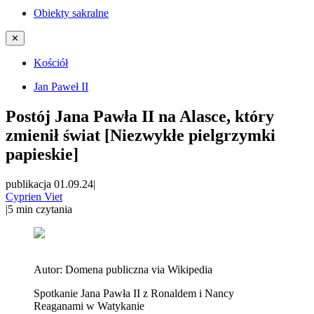
Obiekty sakralne
✕
Kościół
Jan Paweł II
Postój Jana Pawła II na Alasce, który
zmienił świat [Niezwykłe pielgrzymki
papieskie]
publikacja 01.09.24
|
Cyprien Viet
|
5
min czytania
Autor:
Domena publiczna via Wikipedia
Spotkanie Jana Pawła II z Ronaldem i Nancy
Reaganami w Watykanie