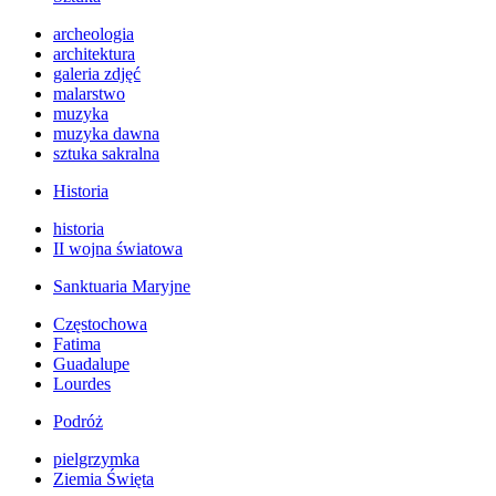
archeologia
architektura
galeria zdjęć
malarstwo
muzyka
muzyka dawna
sztuka sakralna
Historia
historia
II wojna światowa
Sanktuaria Maryjne
Częstochowa
Fatima
Guadalupe
Lourdes
Podróż
pielgrzymka
Ziemia Święta