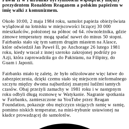
prezydentem Ronaldem Reaganem a polskim papieżem w
imię walki z komunizmem.
Około 10:00, 2 maja 1984 roku, samolot papieża obieżyświata
wylądował na lotnisku w miejscowości liczącej 30 000
mieszkańców, położonej na północ od 64. równoleżnika, gdzie
zimowe temperatury mogą spadać nawet do minus 50 stopni.
Fairbanks stało się tym samym drugim miastem na Alasce,
które odwiedził Jan Paweł II, po Anchorage 26 lutego 1981
roku, kiedy wracał z innej szeroko zakrojonej podróży po
Azji, która zaprowadziła go do Pakistanu, na Filipiny, do
Guam i Japonii.
Fairbanks miało tę zaletę, że było odizolowane więc łatwe do
zabezpieczenia, dzięki czemu stało się miejscem nieformalnego
szczytu między dwoma najbardziej znanymi ludźmi tamtych
czasów. Obaj przeżyli zamachy w 1981 roku i w następnym
roku odbyli długą rozmowę w Watykanie. Nagranie spotkania
w Fairbanks, zamieszczone na YouTube przez Reagan
Foundation, pokazuje obu mężczyzn stojących ramię w ramię,
pomimo niskich temperatur, na mini-trybunie ustawionej na
kładce prowadzącej do samolotów.