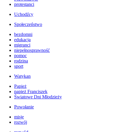
protestanci
Uchodźcy
Społeczeństwo
bezdomni
edukacja
migranci
niepełnosprawność
pomoc
rodzina
sport
Watykan
Papież
papież Franciszek
Światowe Dni Młodzieży
Powołanie
misje
rozwój