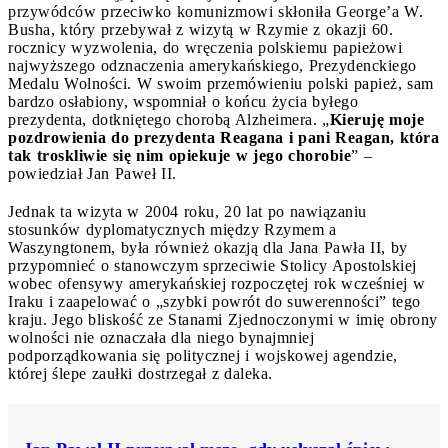
przywódców przeciwko komunizmowi skłoniła George’a W.
Busha, który przebywał z wizytą w Rzymie z okazji 60.
rocznicy wyzwolenia, do wręczenia polskiemu papieżowi
najwyższego odznaczenia amerykańskiego, Prezydenckiego
Medalu Wolności. W swoim przemówieniu polski papież, sam
bardzo osłabiony, wspomniał o końcu życia byłego
prezydenta, dotkniętego chorobą Alzheimera. „
Kieruję moje
pozdrowienia do prezydenta Reagana i pani Reagan, która
tak troskliwie się nim opiekuje w jego chorobie
” –
powiedział Jan Paweł II.
Jednak ta wizyta w 2004 roku, 20 lat po nawiązaniu
stosunków dyplomatycznych między Rzymem a
Waszyngtonem, była również okazją dla Jana Pawła II, by
przypomnieć o stanowczym sprzeciwie Stolicy Apostolskiej
wobec ofensywy amerykańskiej rozpoczętej rok wcześniej w
Iraku i zaapelować o „szybki powrót do suwerenności” tego
kraju. Jego bliskość ze Stanami Zjednoczonymi w imię obrony
wolności nie oznaczała dla niego bynajmniej
podporządkowania się politycznej i wojskowej agendzie,
której ślepe zaułki dostrzegał z daleka.