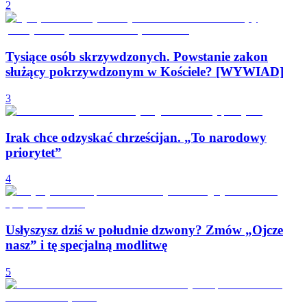
2
Tysiące osób skrzywdzonych. Powstanie zakon
służący pokrzywdzonym w Kościele? [WYWIAD]
3
Irak chce odzyskać chrześcijan. „To narodowy
priorytet”
4
Usłyszysz dziś w południe dzwony? Zmów „Ojcze
nasz” i tę specjalną modlitwę
5