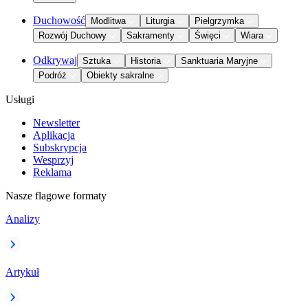
Duchowość
Modlitwa
Liturgia
Pielgrzymka
Rozwój Duchowy
Sakramenty
Święci
Wiara
Odkrywaj
Sztuka
Historia
Sanktuaria Maryjne
Podróż
Obiekty sakralne
Usługi
Newsletter
Aplikacja
Subskrypcja
Wesprzyj
Reklama
Nasze flagowe formaty
Analizy
Artykuł