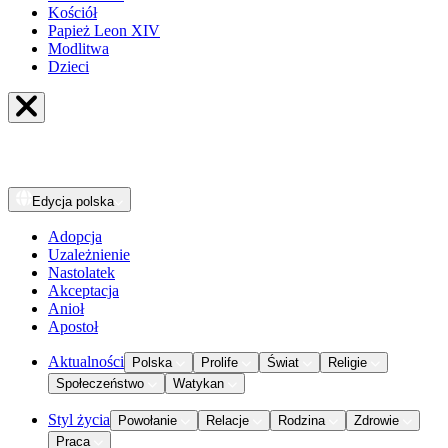
Kościół
Papież Leon XIV
Modlitwa
Dzieci
Edycja
polska
Adopcja
Uzależnienie
Nastolatek
Akceptacja
Anioł
Apostoł
Aktualności
Polska
Prolife
Świat
Religie
Społeczeństwo
Watykan
Styl życia
Powołanie
Relacje
Rodzina
Zdrowie
Praca