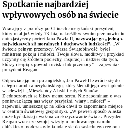
Spotkanie najbardziej
wpływowych osób na świecie
Wracający z podróży po Chinach amerykański prezydent,
który miał już wtedy 73 lata, nakreślił w swoim przemówieniu
entuzjastyczny portret Jana Pawła II,
nazywając go „jedną z
największych sił moralnych i duchowych ludzkości”.
„W
świecie pełnym przemocy, Wasza Świątobliwość, byłeś
ministrem pokoju i miłości. Twoje słowa, modlitwy i przykład
uczyniły cię źródłem pociechy, inspiracji i nadziei dla tych,
którzy cierpią z powodu ucisku lub przemocy” – zapewniał
prezydent Reagan.
Odpowiadając mu po angielsku, Jan Paweł II zwrócił się do
całego narodu amerykańskiego, który śledził jego wystąpienie
w telewizji. „Mieszkańcy Alaski i całych Stanów
Zjednoczonych są bliscy memu sercu. Nie zapominam o was,
ponieważ łączą nas więzy przyjaźni, wiary i miłości” –
zapewnił, umieszczając na kilka chwil to zapomniane miejsce
w centrum światowej geopolityki. „W pewien sposób Alaska
może być dzisiaj uważana za skrzyżowanie świata. Prezydent
Reagan wraca ze swojej wizyty u umiłowanego narodu
chińskiego, podczas gdy ja udaję się do sąsiedniego regionu