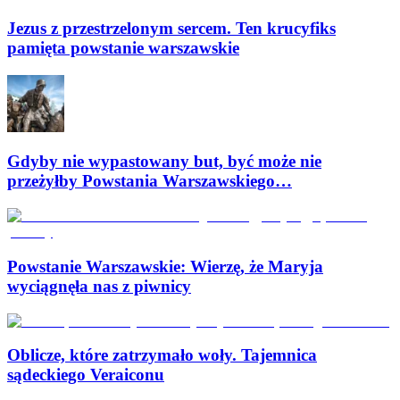
Jezus z przestrzelonym sercem. Ten krucyfiks
pamięta powstanie warszawskie
Gdyby nie wypastowany but, być może nie
przeżyłby Powstania Warszawskiego…
Powstanie Warszawskie: Wierzę, że Maryja
wyciągnęła nas z piwnicy
Oblicze, które zatrzymało woły. Tajemnica
sądeckiego Veraiconu