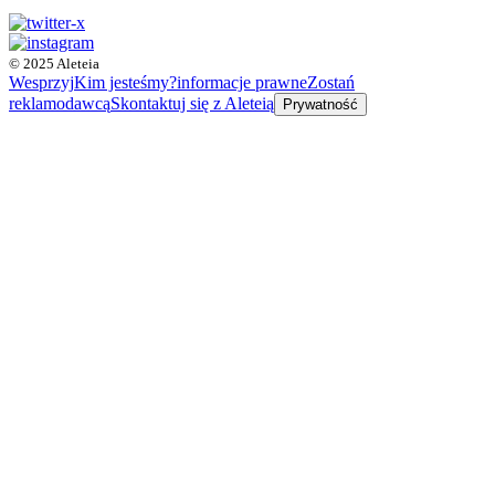
© 2025 Aleteia
Wesprzyj
Kim jesteśmy?
informacje prawne
Zostań
reklamodawcą
Skontaktuj się z Aleteią
Prywatność