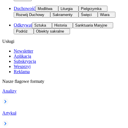
Duchowość
Modlitwa
Liturgia
Pielgrzymka
Rozwój Duchowy
Sakramenty
Święci
Wiara
Odkrywaj
Sztuka
Historia
Sanktuaria Maryjne
Podróż
Obiekty sakralne
Usługi
Newsletter
Aplikacja
Subskrypcja
Wesprzyj
Reklama
Nasze flagowe formaty
Analizy
Artykuł