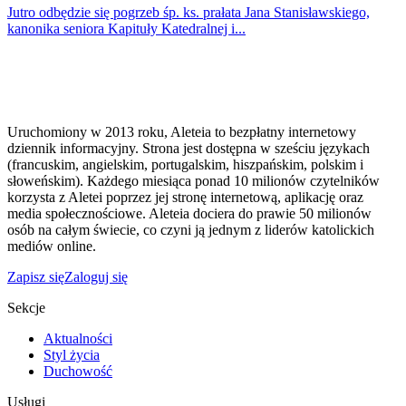
Jutro odbędzie się pogrzeb śp. ks. prałata Jana Stanisławskiego,
kanonika seniora Kapituły Katedralnej i...
Uruchomiony w 2013 roku, Aleteia to bezpłatny internetowy
dziennik informacyjny. Strona jest dostępna w sześciu językach
(francuskim, angielskim, portugalskim, hiszpańskim, polskim i
słoweńskim). Każdego miesiąca ponad 10 milionów czytelników
korzysta z Aletei poprzez jej stronę internetową, aplikację oraz
media społecznościowe. Aleteia dociera do prawie 50 milionów
osób na całym świecie, co czyni ją jednym z liderów katolickich
mediów online.
Zapisz się
Zaloguj się
Sekcje
Aktualności
Styl życia
Duchowość
Usługi