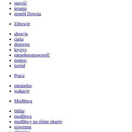
starość
terapia
zespół Downa
Zdrowie
aborcja
ciąża
depresja
kryzys
niepełnosprawność
pomoc
poród
Praca
pieniądze
wakacje
Modlitwa
biblia
modlitwa
modlitwy na różne okazje
nowenna