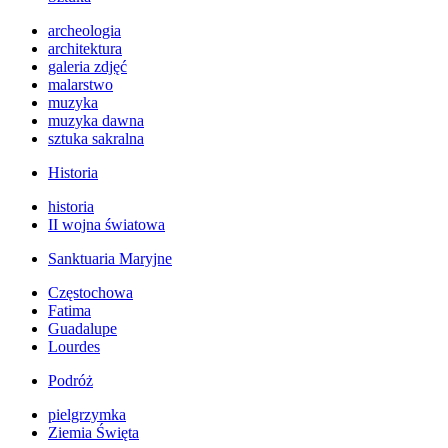
archeologia
architektura
galeria zdjęć
malarstwo
muzyka
muzyka dawna
sztuka sakralna
Historia
historia
II wojna światowa
Sanktuaria Maryjne
Częstochowa
Fatima
Guadalupe
Lourdes
Podróż
pielgrzymka
Ziemia Święta