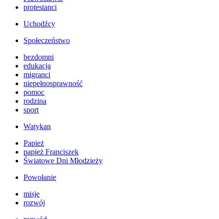
protestanci
Uchodźcy
Społeczeństwo
bezdomni
edukacja
migranci
niepełnosprawność
pomoc
rodzina
sport
Watykan
Papież
papież Franciszek
Światowe Dni Młodzieży
Powołanie
misje
rozwój