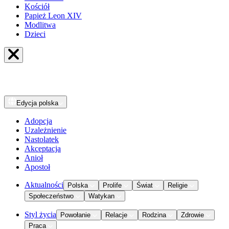
Kościół
Papież Leon XIV
Modlitwa
Dzieci
Edycja
polska
Adopcja
Uzależnienie
Nastolatek
Akceptacja
Anioł
Apostoł
Aktualności
Polska
Prolife
Świat
Religie
Społeczeństwo
Watykan
Styl życia
Powołanie
Relacje
Rodzina
Zdrowie
Praca