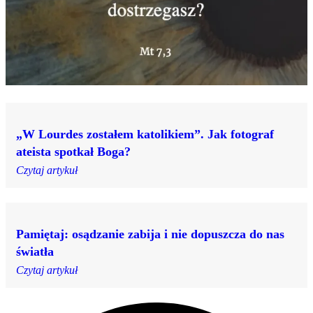
„W Lourdes zostałem katolikiem”. Jak fotograf
ateista spotkał Boga?
Czytaj artykuł
Pamiętaj: osądzanie zabija i nie dopuszcza do nas
światła
Czytaj artykuł