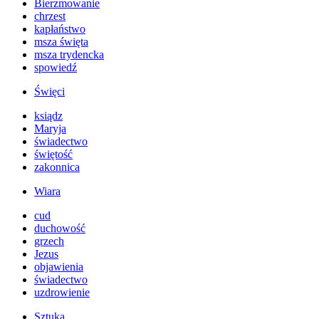
Bierzmowanie
chrzest
kapłaństwo
msza święta
msza trydencka
spowiedź
Święci
ksiądz
Maryja
świadectwo
świętość
zakonnica
Wiara
cud
duchowość
grzech
Jezus
objawienia
świadectwo
uzdrowienie
Sztuka