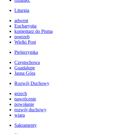
różaniec
Liturgia
adwent
Eucharystia
komentarz do Pisma
pogrzeb
Wielki Post
Pielgrzymka
Częstochowa
Guadalupe
Jasna Góra
Rozwój Duchowy
grzech
nawrócenie
powołanie
rozwój duchowy
wiara
Sakramenty