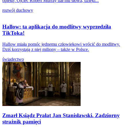
opiekę. Ojciec Robert Murray dał mu słowa, dzięki...
rozwój duchowy
Hallow: ta aplikacja do modlitwy wyprzedziła
TikToka!
Hallow miała pomóc jednemu człowiekowi wrócić do modlitwy.
Dziś korzystają z niej miliony – także w Polsce.
świadectwo
Zmarł Ksiądz Prałat Jan Stanisławski. Zadziorny
strażnik pamięci