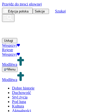
Przejdz do tresci glownej
Szukaj
Edycja
polska
Sekcje
Usługi
Wesprzyj
Rejestr
Wesprzyj
Modlitwa
Menu
Modlitwa
Dobre historie
Duchowość
Styl życia
Pod lupą
Kultura
Aktualności