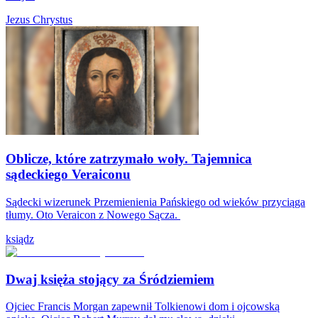
Jezus Chrystus
Oblicze, które zatrzymało woły. Tajemnica
sądeckiego Veraiconu
Sądecki wizerunek Przemienienia Pańskiego od wieków przyciąga
tłumy. Oto Veraicon z Nowego Sącza.
ksiądz
Dwaj księża stojący za Śródziemiem
Ojciec Francis Morgan zapewnił Tolkienowi dom i ojcowską