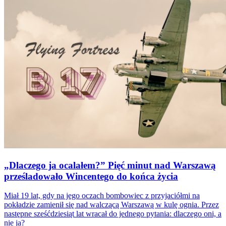
„Dlaczego ja ocalałem?” Pięć minut nad Warszawą
prześladowało Wincentego do końca życia
Miał 19 lat, gdy na jego oczach bombowiec z przyjaciółmi na
pokładzie zamienił się nad walczącą Warszawą w kulę ognia. Przez
następne sześćdziesiąt lat wracał do jednego pytania: dlaczego oni, a
nie ja?