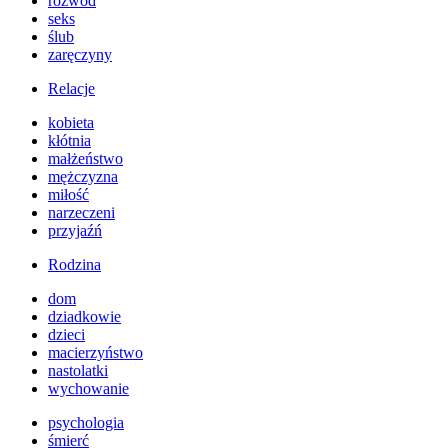
rozwód
seks
ślub
zaręczyny
Relacje
kobieta
kłótnia
małżeństwo
mężczyzna
miłość
narzeczeni
przyjaźń
Rodzina
dom
dziadkowie
dzieci
macierzyństwo
nastolatki
wychowanie
psychologia
śmierć