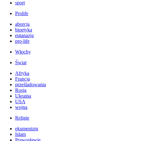
sport
Prolife
aborcja
bioetyka
eutanazja
pro-life
Włochy
Świat
Afryka
Francja
prześladowania
Rosja
Ukraina
USA
wojna
Religie
ekumenizm
Islam
Prawosławie