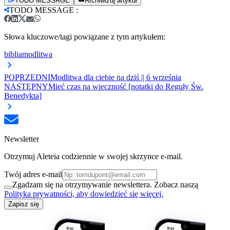
TODO MESSAGE
Archiwizuj artykuł
TODO MESSAGE
:
Słowa kluczowe/tagi powiązane z tym artykułem:
biblia
modlitwa
POPRZEDNI
Modlitwa dla ciebie na dziś || 6 września
NASTĘPNY
Mieć czas na wieczność [notatki do Reguły Św.
Benedykta]
Newsletter
Otrzymuj Aleteia codziennie w swojej skrzynce e-mail.
Twój adres e-mail
Zgadzam się na otrzymywanie newslettera. Zobacz naszą
Polityka prywatności, aby dowiedzieć się więcej.
Zapisz się