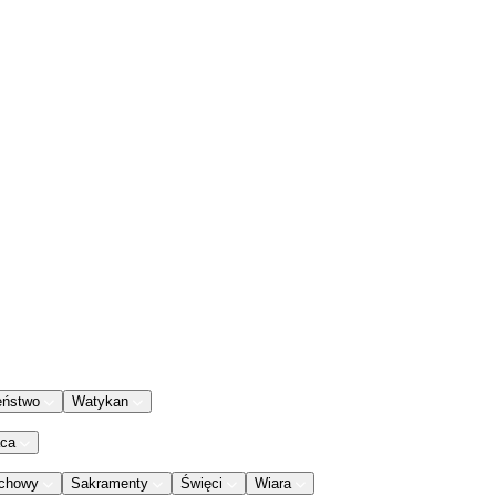
eństwo
Watykan
aca
chowy
Sakramenty
Święci
Wiara