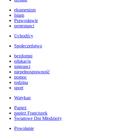
ekumenizm
Islam
Prawosławie
protestanci
Uchodźcy
Społeczeństwo
bezdomni
edukacja
migranci
niepełnosprawność
pomoc
rodzina
sport
Watykan
Papież
papież Franciszek
Światowe Dni Młodzieży
Powołanie