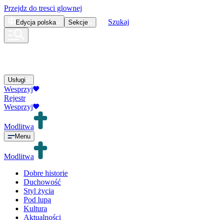
Przejdz do tresci glownej
Szukaj
Edycja
polska
Sekcje
Usługi
Wesprzyj
Rejestr
Wesprzyj
Modlitwa
Menu
Modlitwa
Dobre historie
Duchowość
Styl życia
Pod lupą
Kultura
Aktualności