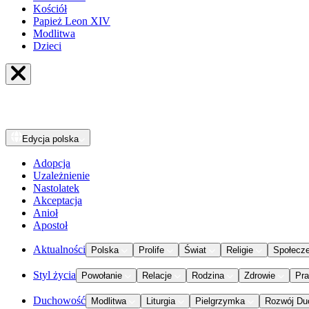
Kościół
Papież Leon XIV
Modlitwa
Dzieci
Edycja
polska
Adopcja
Uzależnienie
Nastolatek
Akceptacja
Anioł
Apostoł
Aktualności
Polska
Prolife
Świat
Religie
Społecz
Styl życia
Powołanie
Relacje
Rodzina
Zdrowie
Pr
Duchowość
Modlitwa
Liturgia
Pielgrzymka
Rozwój Du