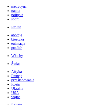
medycyna
nauka
polityka
sport
Prolife
aborcja
bioetyka
eutanazja
pro-life
Włochy
Świat
Afryka
Francja
prześladowania
Rosja
Ukraina
USA
wojna
Religie