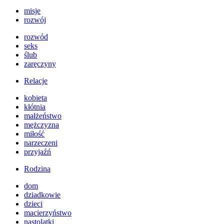
misje
rozwój
rozwód
seks
ślub
zaręczyny
Relacje
kobieta
kłótnia
małżeństwo
mężczyzna
miłość
narzeczeni
przyjaźń
Rodzina
dom
dziadkowie
dzieci
macierzyństwo
nastolatki