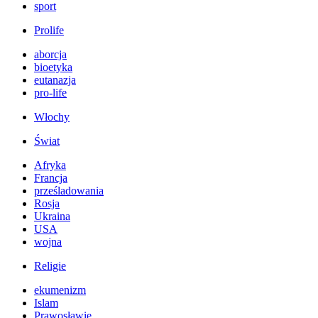
sport
Prolife
aborcja
bioetyka
eutanazja
pro-life
Włochy
Świat
Afryka
Francja
prześladowania
Rosja
Ukraina
USA
wojna
Religie
ekumenizm
Islam
Prawosławie