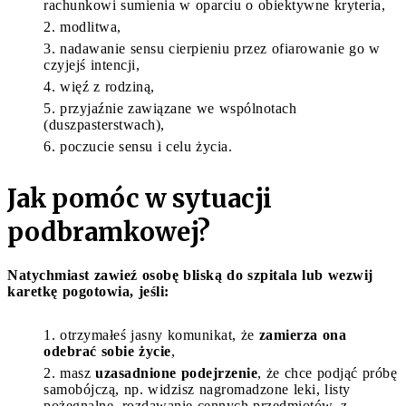
rachunkowi sumienia w oparciu o obiektywne kryteria,
modlitwa,
nadawanie sensu cierpieniu przez ofiarowanie go w
czyjejś intencji,
więź z rodziną,
przyjaźnie zawiązane we wspólnotach
(duszpasterstwach),
poczucie sensu i celu życia.
Jak pomóc w sytuacji
podbramkowej?
Natychmiast zawieź osobę bliską do szpitala lub wezwij
karetkę pogotowia, jeśli:
otrzymałeś jasny komunikat, że
zamierza ona
odebrać
sobie
życie
,
masz
uzasadnione podejrzenie
, że chce podjąć próbę
samobójczą, np. widzisz nagromadzone leki, listy
pożegnalne, rozdawanie cennych przedmiotów, z