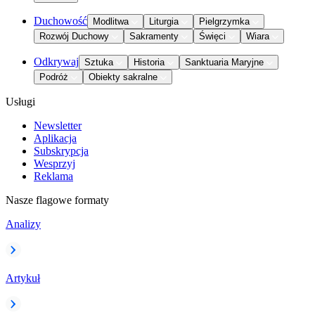
Duchowość
Modlitwa
Liturgia
Pielgrzymka
Rozwój Duchowy
Sakramenty
Święci
Wiara
Odkrywaj
Sztuka
Historia
Sanktuaria Maryjne
Podróż
Obiekty sakralne
Usługi
Newsletter
Aplikacja
Subskrypcja
Wesprzyj
Reklama
Nasze flagowe formaty
Analizy
Artykuł