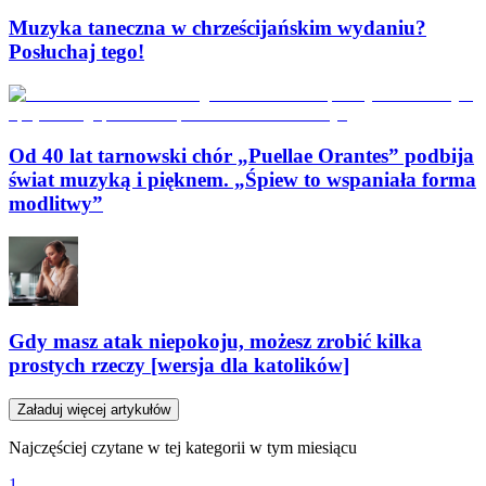
Muzyka taneczna w chrześcijańskim wydaniu?
Posłuchaj tego!
Od 40 lat tarnowski chór „Puellae Orantes” podbija
świat muzyką i pięknem. „Śpiew to wspaniała forma
modlitwy”
Gdy masz atak niepokoju, możesz zrobić kilka
prostych rzeczy [wersja dla katolików]
Załaduj więcej artykułów
Najczęściej czytane w tej kategorii w tym miesiącu
1