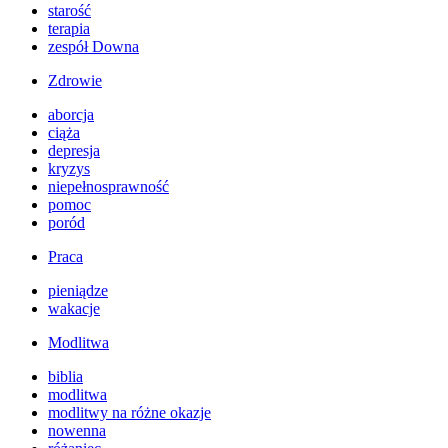
starość
terapia
zespół Downa
Zdrowie
aborcja
ciąża
depresja
kryzys
niepełnosprawność
pomoc
poród
Praca
pieniądze
wakacje
Modlitwa
biblia
modlitwa
modlitwy na różne okazje
nowenna