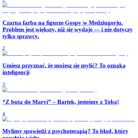
Czarna farba na figurze Gospy w Medziugorju.
Problem jest większy, niż się wydaje — i nie dotyczy
tylko sprawcy.
2
Umiesz przyznać, że możesz się mylić? To oznaka
inteligencji
3
“Z buta do Maryi” – Bartek, jesteśmy z Tobą!
4
Mylimy spowiedź z psychoterapią? To błąd, który
popełnia wielu