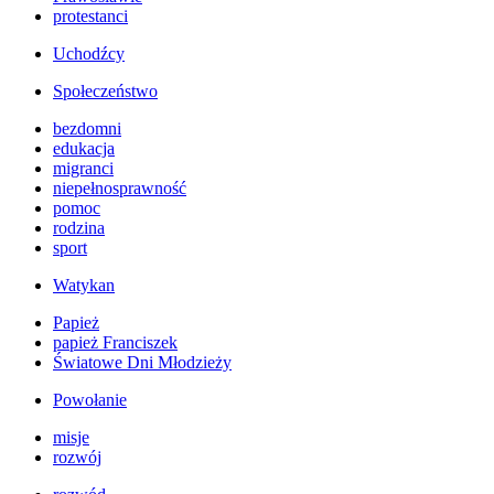
protestanci
Uchodźcy
Społeczeństwo
bezdomni
edukacja
migranci
niepełnosprawność
pomoc
rodzina
sport
Watykan
Papież
papież Franciszek
Światowe Dni Młodzieży
Powołanie
misje
rozwój