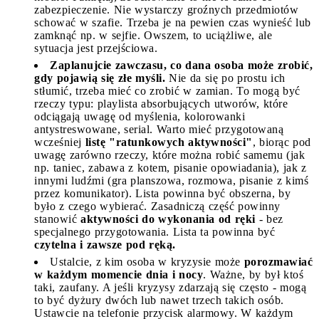
zabezpieczenie. Nie wystarczy groźnych przedmiotów
schować w szafie. Trzeba je na pewien czas wynieść lub
zamknąć np. w sejfie. Owszem, to uciążliwe, ale
sytuacja jest przejściowa.
Zaplanujcie zawczasu, co dana osoba może zrobić,
gdy pojawią się złe myśli.
Nie da się po prostu ich
stłumić, trzeba mieć co zrobić w zamian. To mogą być
rzeczy typu: playlista absorbujących utworów, które
odciągają uwagę od myślenia, kolorowanki
antystreswowane, serial. Warto mieć przygotowaną
wcześniej
listę "ratunkowych aktywności"
, biorąc pod
uwagę zarówno rzeczy, które można robić samemu (jak
np. taniec, zabawa z kotem, pisanie opowiadania), jak z
innymi ludźmi (gra planszowa, rozmowa, pisanie z kimś
przez komunikator). Lista powinna być obszerna, by
było z czego wybierać. Zasadniczą część powinny
stanowić
aktywności do wykonania od ręki
- bez
specjalnego przygotowania. Lista ta powinna być
czytelna i zawsze pod ręką.
Ustalcie, z kim osoba w kryzysie może
porozmawiać
w każdym momencie dnia i nocy
. Ważne, by był ktoś
taki, zaufany. A jeśli kryzysy zdarzają się często - mogą
to być dyżury dwóch lub nawet trzech takich osób.
Ustawcie na telefonie przycisk alarmowy. W każdym