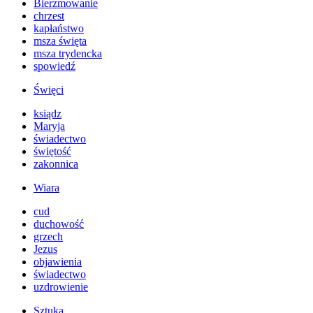
Bierzmowanie
chrzest
kapłaństwo
msza święta
msza trydencka
spowiedź
Święci
ksiądz
Maryja
świadectwo
świętość
zakonnica
Wiara
cud
duchowość
grzech
Jezus
objawienia
świadectwo
uzdrowienie
Sztuka