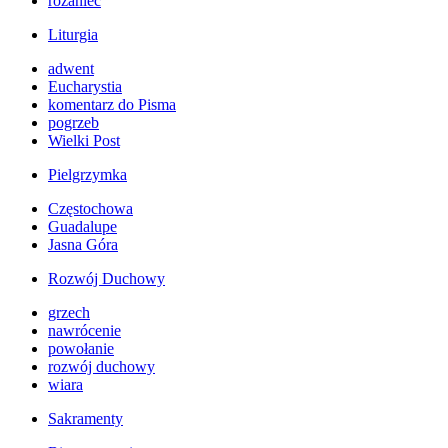
różaniec
Liturgia
adwent
Eucharystia
komentarz do Pisma
pogrzeb
Wielki Post
Pielgrzymka
Częstochowa
Guadalupe
Jasna Góra
Rozwój Duchowy
grzech
nawrócenie
powołanie
rozwój duchowy
wiara
Sakramenty