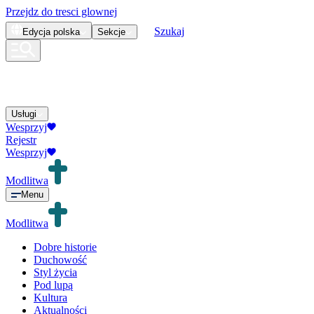
Przejdz do tresci glownej
Szukaj
Edycja
polska
Sekcje
Usługi
Wesprzyj
Rejestr
Wesprzyj
Modlitwa
Menu
Modlitwa
Dobre historie
Duchowość
Styl życia
Pod lupą
Kultura
Aktualności