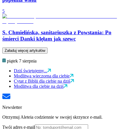
5
S. Chmielińska, sanitariuszka z Powstania: Po
śmierci Danki klęłam jak szewc
Załaduj więcej artykułów
piątek 7 sierpnia
Dziś świętujemy...
Modlitwa wieczorna dla ciebie
Cytat z Biblii dla ciebie na dziś
Modlitwa dla ciebie na dziś
Newsletter
Otrzymuj Aleteia codziennie w swojej skrzynce e-mail.
Twój adres e-mail