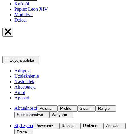
Kościół
Papież Leon XIV
Modlitwa
Dzieci
Edycja
polska
Adopcja
Uzależnienie
Nastolatek
Akceptacja
Anioł
Apostoł
Aktualności
Polska
Prolife
Świat
Religie
Społeczeństwo
Watykan
Styl życia
Powołanie
Relacje
Rodzina
Zdrowie
Praca