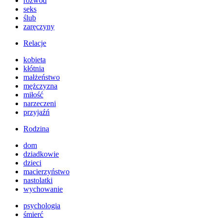
rozwód
seks
ślub
zaręczyny
Relacje
kobieta
kłótnia
małżeństwo
mężczyzna
miłość
narzeczeni
przyjaźń
Rodzina
dom
dziadkowie
dzieci
macierzyństwo
nastolatki
wychowanie
psychologia
śmierć