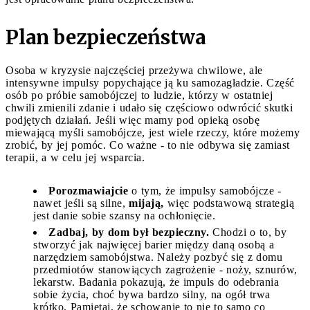
Plan bezpieczeństwa
Osoba w kryzysie najczęściej przeżywa chwilowe, ale
intensywne impulsy popychające ją ku samozagładzie. Część
osób po próbie samobójczej to ludzie, którzy w ostatniej
chwili zmienili zdanie i udało się częściowo odwrócić skutki
podjętych działań. Jeśli więc mamy pod opieką osobę
miewającą myśli samobójcze, jest wiele rzeczy, które możemy
zrobić, by jej pomóc. Co ważne - to nie odbywa się zamiast
terapii, a w celu jej wsparcia.
Porozmawiajcie
o tym, że impulsy samobójcze -
nawet jeśli są silne,
mijają,
więc podstawową strategią
jest danie sobie szansy na ochłonięcie.
Zadbaj, by dom był bezpieczny.
Chodzi o to, by
stworzyć jak najwięcej barier między daną osobą a
narzędziem samobójstwa. Należy pozbyć się z domu
przedmiotów stanowiących zagrożenie - noży, sznurów,
lekarstw. Badania pokazują, że impuls do odebrania
sobie życia, choć bywa bardzo silny, na ogół trwa
krótko. Pamiętaj, że schowanie to nie to samo co