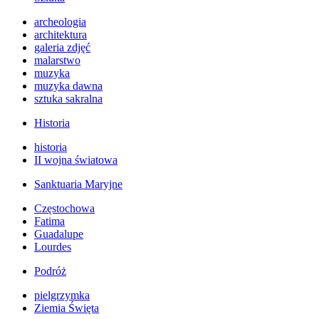
archeologia
architektura
galeria zdjęć
malarstwo
muzyka
muzyka dawna
sztuka sakralna
Historia
historia
II wojna światowa
Sanktuaria Maryjne
Częstochowa
Fatima
Guadalupe
Lourdes
Podróż
pielgrzymka
Ziemia Święta