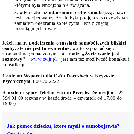
którymi była emocjonalnie związana,
gdy udało się
udaremnić próbę samobójczą
, nawet
jeśli podejrzewamy, że nie była podjęta z rzeczywistym
zamiarem odebrania sobie życia, lecz z chęcią
przyciągnięcia uwagi.
Jeżeli mamy
podejrzenia o myślach samobójczych bliskiej
osoby, ale nie jest to ewidentne
, warto zapoznać się z
zasobami nagromadzonymi na stronie:
„Życie warte jest
rozmowy”
–
www.zwjr.pl
- jest tam też możliwość kontaktu i
konsultacji.
Centrum Wsparcia dla Osób Dorosłych w Kryzysie
Psychicznym
: 800 70 2222
Antydepresyjny Telefon Forum Przeciw Depresji
tel. 22
594 91 00 (czynny w każdą środę – czwartek od 17.00 do
19.00)
Jak pomóc dziecku, które myśli o samobójstwie?
Czytaj artykuł