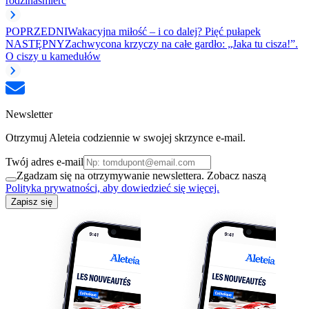
rodzina
śmierć
POPRZEDNI
Wakacyjna miłość – i co dalej? Pięć pułapek
NASTĘPNY
Zachwycona krzyczy na całe gardło: „Jaka tu cisza!”.
O ciszy u kamedułów
Newsletter
Otrzymuj Aleteia codziennie w swojej skrzynce e-mail.
Twój adres e-mail
Zgadzam się na otrzymywanie newslettera. Zobacz naszą
Polityka prywatności, aby dowiedzieć się więcej.
Zapisz się