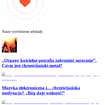
Nasze wyróżnione artykuły
„Organy kościelne potrafią zabrzmieć mrocznie”.
Czym jest chrześcijański metal?
Muzyka elektroniczna i… chrześcijańska
medytacja? „Bóg daje wolność!”