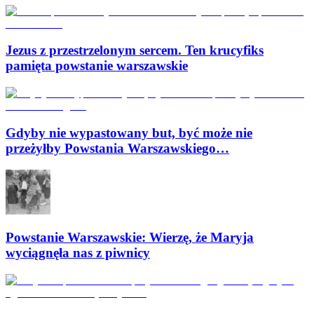
Jezus z przestrzelonym sercem. Ten krucyfiks
pamięta powstanie warszawskie
Gdyby nie wypastowany but, być może nie
przeżyłby Powstania Warszawskiego…
Powstanie Warszawskie: Wierzę, że Maryja
wyciągnęła nas z piwnicy