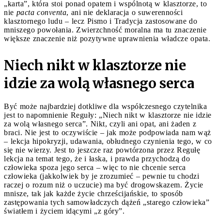
„karta”, która stoi ponad opatem i wspólnotą w klasztorze, to
nie
pacta conventa
, ani nie deklaracja o suwerenności
klasztornego ludu – lecz Pismo i Tradycja zastosowane do
mniszego powołania. Zwierzchność moralna ma tu znaczenie
większe znaczenie niż pozytywne uprawnienia władcze opata.
Niech nikt w klasztorze nie
idzie za wolą własnego serca
Być może najbardziej dotkliwe dla współczesnego czytelnika
jest to napomnienie Reguły: „Niech nikt w klasztorze nie idzie
za wolą własnego serca”. Nikt, czyli ani opat, ani żaden z
braci. Nie jest to oczywiście – jak może podpowiada nam wąż
– lekcja hipokryzji, udawania, obłudnego czynienia tego, w co
się nie wierzy. Jest to jeszcze raz powtórzona przez Regułę
lekcja na temat tego, że i łaska, i prawda przychodzą do
człowieka spoza jego serca – więc to nie chcenie serca
człowieka (jakkolwiek by je zrozumieć – pewnie tu chodzi
raczej o rozum niż o uczucie) ma być drogowskazem. Życie
mnisze, tak jak każde życie chrześcijańskie, to sposób
zastępowania tych samowładczych dążeń „starego człowieka”
światłem i życiem idącymi „z góry”.