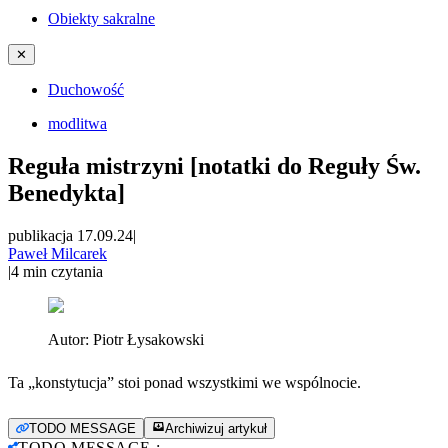
Obiekty sakralne
✕
Duchowość
modlitwa
Reguła mistrzyni [notatki do Reguły Św.
Benedykta]
publikacja 17.09.24
|
Paweł Milcarek
|
4
min czytania
Autor:
Piotr Łysakowski
Ta „konstytucja” stoi ponad wszystkimi we wspólnocie.
TODO MESSAGE
Archiwizuj artykuł
TODO MESSAGE
: