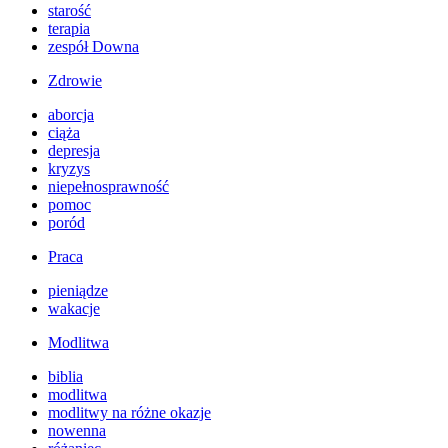
starość
terapia
zespół Downa
Zdrowie
aborcja
ciąża
depresja
kryzys
niepełnosprawność
pomoc
poród
Praca
pieniądze
wakacje
Modlitwa
biblia
modlitwa
modlitwy na różne okazje
nowenna