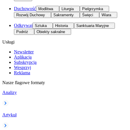
Duchowość
Modlitwa
Liturgia
Pielgrzymka
Rozwój Duchowy
Sakramenty
Święci
Wiara
Odkrywaj
Sztuka
Historia
Sanktuaria Maryjne
Podróż
Obiekty sakralne
Usługi
Newsletter
Aplikacja
Subskrypcja
Wesprzyj
Reklama
Nasze flagowe formaty
Analizy
Artykuł