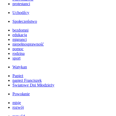
protestanci
Uchodźcy
Społeczeństwo
bezdomni
edukacja
migranci
niepełnosprawność
pomoc
rodzina
sport
Watykan
Papież
papież Franciszek
Światowe Dni Młodzieży
Powołanie
misje
rozwój