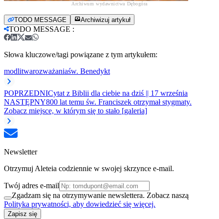
Archiwum wydawnictwa Dębogóra
TODO MESSAGE
Archiwizuj artykuł
TODO MESSAGE
:
Słowa kluczowe/tagi powiązane z tym artykułem:
modlitwa
rozważania
św. Benedykt
POPRZEDNI
Cytat z Biblii dla ciebie na dziś || 17 września
NASTĘPNY
800 lat temu św. Franciszek otrzymał stygmaty.
Zobacz miejsce, w którym się to stało [galeria]
Newsletter
Otrzymuj Aleteia codziennie w swojej skrzynce e-mail.
Twój adres e-mail
Zgadzam się na otrzymywanie newslettera. Zobacz naszą
Polityka prywatności, aby dowiedzieć się więcej.
Zapisz się