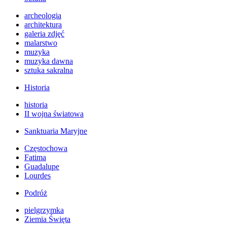
archeologia
architektura
galeria zdjęć
malarstwo
muzyka
muzyka dawna
sztuka sakralna
Historia
historia
II wojna światowa
Sanktuaria Maryjne
Częstochowa
Fatima
Guadalupe
Lourdes
Podróż
pielgrzymka
Ziemia Święta