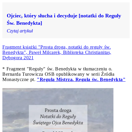
Ojciec, który słucha i decyduje [notatki do Reguły
Św. Benedykta]
Czytaj artykuł
Fragment książki "Prosta droga, notatki do reguły św.
Benedykta", Paweł Milcarek, Biblioteka Christianitas,
Dębogora 2021
* Fragment "Reguły" św. Benedykta w tłumaczeniu o.
Bernarda Turowicza OSB opublikowany w serii Źródła
Monastyczne pt.
"Reguła Mistrza. Reguła św. Benedykta"