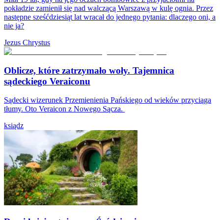
pokładzie zamienił się nad walczącą Warszawą w kulę ognia. Przez
następne sześćdziesiąt lat wracał do jednego pytania: dlaczego oni, a
nie ja?
Jezus Chrystus
Oblicze, które zatrzymało woły. Tajemnica
sądeckiego Veraiconu
Sądecki wizerunek Przemienienia Pańskiego od wieków przyciąga
tłumy. Oto Veraicon z Nowego Sącza.
ksiądz