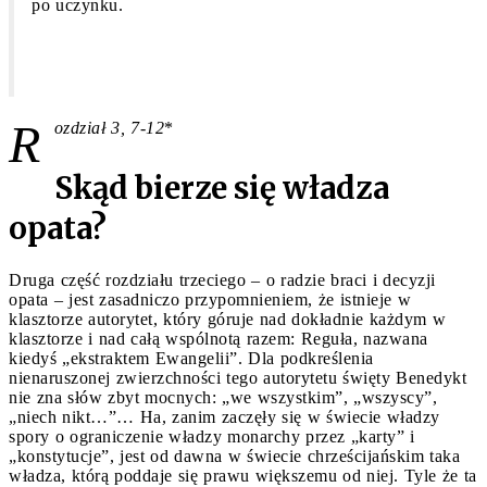
po uczynku.
R
ozdział 3, 7-12
*
Skąd bierze się władza
opata?
Druga część rozdziału trzeciego – o radzie braci i decyzji
opata – jest zasadniczo przypomnieniem, że istnieje w
klasztorze autorytet, który góruje nad dokładnie każdym w
klasztorze i nad całą wspólnotą razem: Reguła, nazwana
kiedyś „ekstraktem Ewangelii”. Dla podkreślenia
nienaruszonej zwierzchności tego autorytetu święty Benedykt
nie zna słów zbyt mocnych: „we wszystkim”, „wszyscy”,
„niech nikt…”… Ha, zanim zaczęły się w świecie władzy
spory o ograniczenie władzy monarchy przez „karty” i
„konstytucje”, jest od dawna w świecie chrześcijańskim taka
władza, którą poddaje się prawu większemu od niej. Tyle że ta