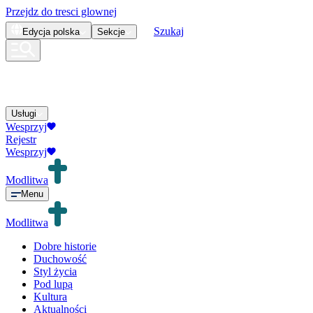
Przejdz do tresci glownej
Szukaj
Edycja
polska
Sekcje
Usługi
Wesprzyj
Rejestr
Wesprzyj
Modlitwa
Menu
Modlitwa
Dobre historie
Duchowość
Styl życia
Pod lupą
Kultura
Aktualności