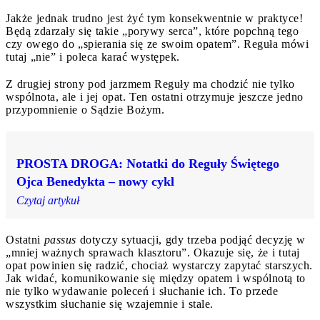
Jakże jednak trudno jest żyć tym konsekwentnie w praktyce!
Będą zdarzały się takie „porywy serca”, które popchną tego
czy owego do „spierania się ze swoim opatem”. Reguła mówi
tutaj „nie” i poleca karać występek.
Z drugiej strony pod jarzmem Reguły ma chodzić nie tylko
wspólnota, ale i jej opat. Ten ostatni otrzymuje jeszcze jedno
przypomnienie o Sądzie Bożym.
PROSTA DROGA: Notatki do Reguły Świętego
Ojca Benedykta – nowy cykl
Czytaj artykuł
Ostatni
passus
dotyczy sytuacji, gdy trzeba podjąć decyzję w
„mniej ważnych sprawach klasztoru”. Okazuje się, że i tutaj
opat powinien się radzić, chociaż wystarczy zapytać starszych.
Jak widać, komunikowanie się między opatem i wspólnotą to
nie tylko wydawanie poleceń i słuchanie ich. To przede
wszystkim słuchanie się wzajemnie i stale.