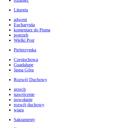
różaniec
Liturgia
adwent
Eucharystia
komentarz do Pisma
pogrzeb
Wielki Post
Pielgrzymka
Częstochowa
Guadalupe
Jasna Góra
Rozwój Duchowy
grzech
nawrócenie
powołanie
rozwój duchowy
wiara
Sakramenty