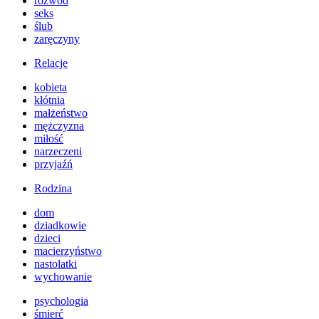
rozwód
seks
ślub
zaręczyny
Relacje
kobieta
kłótnia
małżeństwo
mężczyzna
miłość
narzeczeni
przyjaźń
Rodzina
dom
dziadkowie
dzieci
macierzyństwo
nastolatki
wychowanie
psychologia
śmierć