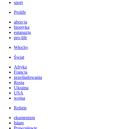
sport
Prolife
aborcja
bioetyka
eutanazja
pro-life
Włochy
Świat
Afryka
Francja
prześladowania
Rosja
Ukraina
USA
wojna
Religie
ekumenizm
Islam
Prawosławie