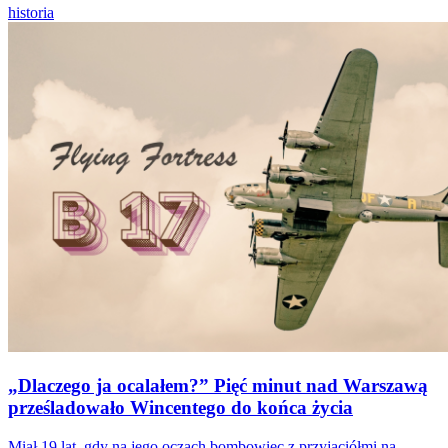
historia
„Dlaczego ja ocalałem?” Pięć minut nad Warszawą
prześladowało Wincentego do końca życia
Miał 19 lat, gdy na jego oczach bombowiec z przyjaciółmi na