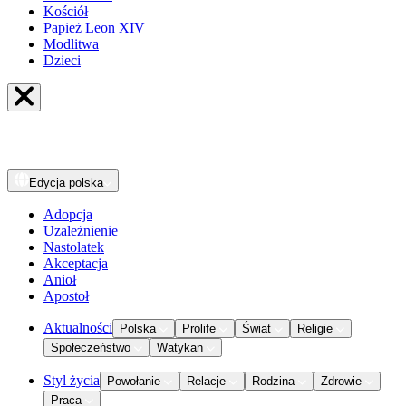
Kościół
Papież Leon XIV
Modlitwa
Dzieci
Edycja
polska
Adopcja
Uzależnienie
Nastolatek
Akceptacja
Anioł
Apostoł
Aktualności
Polska
Prolife
Świat
Religie
Społeczeństwo
Watykan
Styl życia
Powołanie
Relacje
Rodzina
Zdrowie
Praca