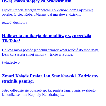
Dwaj księża stojący za Śródziemiem
Ojciec Francis Morgan zapewnił Tolkienowi dom i ojcowską
opiekę. Ojciec Robert Murray dał mu słowa, dzięki...
rozwój duchowy
Hallow: ta aplikacja do modlitwy wyprzedziła
TikToka!
Hallow miała pomóc jednemu człowiekowi wrócić do modlitwy.
Dziś korzystają z niej miliony – także w Polsce.
świadectwo
Zmarł Ksiądz Prałat Jan Stanisławski. Zadziorny
strażnik pamięci
Jutro odbędzie się pogrzeb śp. ks. prałata Jana Stanisławskiego,
kanonika seniora Kapituły Katedralnej i...