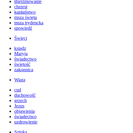
Bierzmowanie
chrzest
kapłaństwo
msza święta
msza trydencka
spowiedź
Święci
ksiądz
Maryja
świadectwo
świętość
zakonnica
Wiara
cud
duchowość
grzech
Jezus
objawienia
świadectwo
uzdrowienie
Sztuka