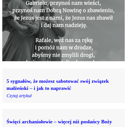
5 sygnałów, że możesz sabotować swój związek
małżeński – i jak to naprawić
Czytaj artykuł
Święci archaniołowie – więcej niż posłańcy Boży