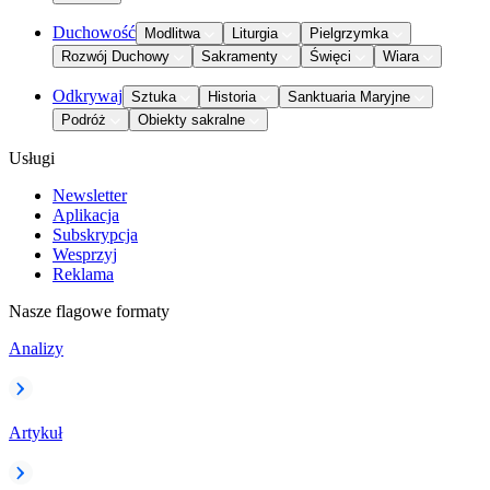
Duchowość
Modlitwa
Liturgia
Pielgrzymka
Rozwój Duchowy
Sakramenty
Święci
Wiara
Odkrywaj
Sztuka
Historia
Sanktuaria Maryjne
Podróż
Obiekty sakralne
Usługi
Newsletter
Aplikacja
Subskrypcja
Wesprzyj
Reklama
Nasze flagowe formaty
Analizy
Artykuł