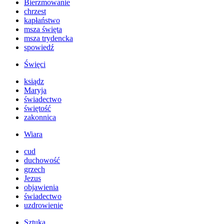
Bierzmowanie
chrzest
kapłaństwo
msza święta
msza trydencka
spowiedź
Święci
ksiądz
Maryja
świadectwo
świętość
zakonnica
Wiara
cud
duchowość
grzech
Jezus
objawienia
świadectwo
uzdrowienie
Sztuka