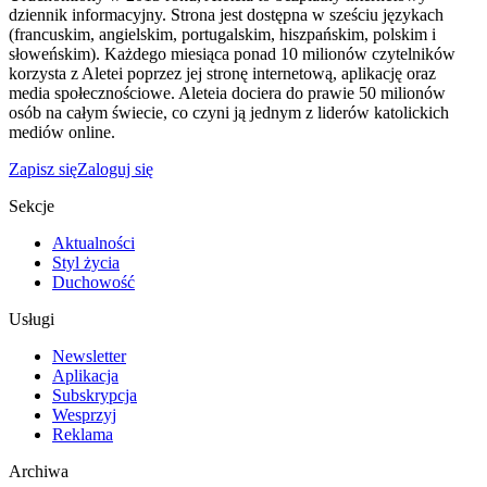
dziennik informacyjny. Strona jest dostępna w sześciu językach
(francuskim, angielskim, portugalskim, hiszpańskim, polskim i
słoweńskim). Każdego miesiąca ponad 10 milionów czytelników
korzysta z Aletei poprzez jej stronę internetową, aplikację oraz
media społecznościowe. Aleteia dociera do prawie 50 milionów
osób na całym świecie, co czyni ją jednym z liderów katolickich
mediów online.
Zapisz się
Zaloguj się
Sekcje
Aktualności
Styl życia
Duchowość
Usługi
Newsletter
Aplikacja
Subskrypcja
Wesprzyj
Reklama
Archiwa