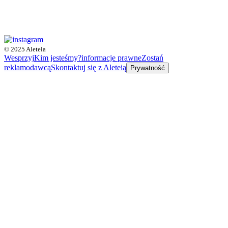
© 2025 Aleteia
Wesprzyj
Kim jesteśmy?
informacje prawne
Zostań
reklamodawcą
Skontaktuj się z Aleteią
Prywatność