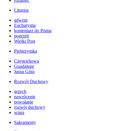
różaniec
Liturgia
adwent
Eucharystia
komentarz do Pisma
pogrzeb
Wielki Post
Pielgrzymka
Częstochowa
Guadalupe
Jasna Góra
Rozwój Duchowy
grzech
nawrócenie
powołanie
rozwój duchowy
wiara
Sakramenty