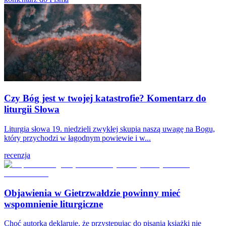
Czy Bóg jest w twojej katastrofie? Komentarz do
liturgii Słowa
Liturgia słowa 19. niedzieli zwykłej skupia naszą uwagę na Bogu,
który przychodzi w łagodnym powiewie i w...
recenzja
Objawienia w Gietrzwałdzie powinny mieć
wspomnienie liturgiczne
Choć autorka deklaruje, że przystępując do pisania książki nie