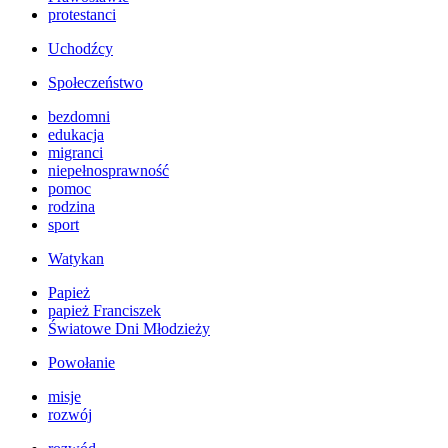
protestanci
Uchodźcy
Społeczeństwo
bezdomni
edukacja
migranci
niepełnosprawność
pomoc
rodzina
sport
Watykan
Papież
papież Franciszek
Światowe Dni Młodzieży
Powołanie
misje
rozwój