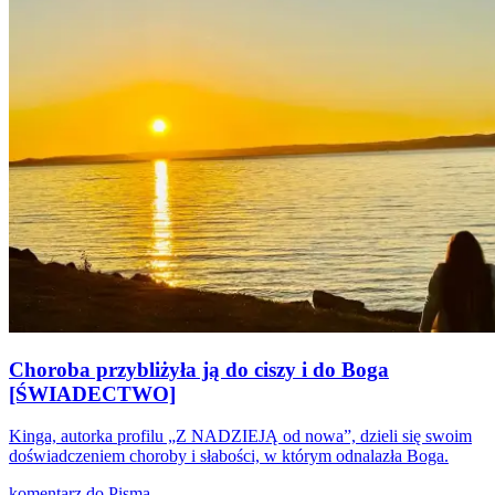
Choroba przybliżyła ją do ciszy i do Boga
[ŚWIADECTWO]
Kinga, autorka profilu „Z NADZIEJĄ od nowa”, dzieli się swoim
doświadczeniem choroby i słabości, w którym odnalazła Boga.
komentarz do Pisma