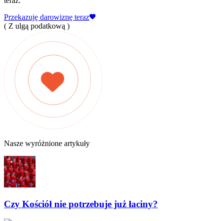
teraz.
Przekazuję darowiznę teraz
( Z ulgą podatkową )
Nasze wyróżnione artykuły
Czy Kościół nie potrzebuje już łaciny?