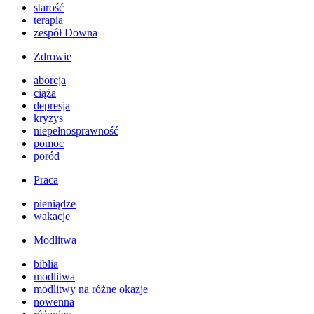
starość
terapia
zespół Downa
Zdrowie
aborcja
ciąża
depresja
kryzys
niepełnosprawność
pomoc
poród
Praca
pieniądze
wakacje
Modlitwa
biblia
modlitwa
modlitwy na różne okazje
nowenna