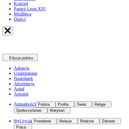
Kościół
Papież Leon XIV
Modlitwa
Dzieci
Edycja
polska
Adopcja
Uzależnienie
Nastolatek
Akceptacja
Anioł
Apostoł
Aktualności
Polska
Prolife
Świat
Religie
Społeczeństwo
Watykan
Styl życia
Powołanie
Relacje
Rodzina
Zdrowie
Praca