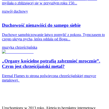
myślała o zbliżającej się w przyszłym roku 150...
rozwój duchowy
Duchowość nienawiści do samego siebie
Duchowe samobiczowanie łatwo pomylić z pokorą. Tymczasem to
często ukryta pycha, która oddala od Boga...
muzyka chrześcijańska
„Organy kościelne potrafią zabrzmieć mrocznie”.
Czym jest chrześcijański metal?
Eternal Flames to strona poświęcona chrześcijańskiej muzyce
metalowej.
Uruchomiony w 2013 roku, Aleteia to bezpłatny internetowy