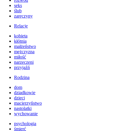
rozwód
seks
ślub
zaręczyny
Relacje
kobieta
kłótnia
małżeństwo
mężczyzna
miłość
narzeczeni
przyjaźń
Rodzina
dom
dziadkowie
dzieci
macierzyństwo
nastolatki
wychowanie
psychologia
śmierć