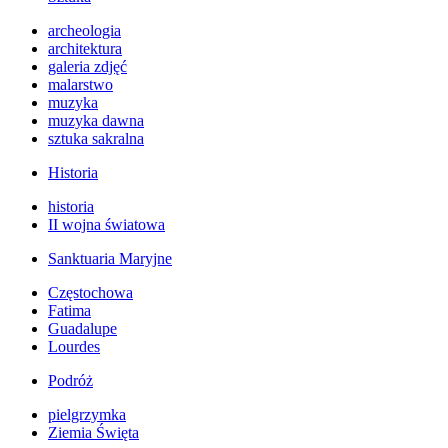
archeologia
architektura
galeria zdjęć
malarstwo
muzyka
muzyka dawna
sztuka sakralna
Historia
historia
II wojna światowa
Sanktuaria Maryjne
Częstochowa
Fatima
Guadalupe
Lourdes
Podróż
pielgrzymka
Ziemia Święta