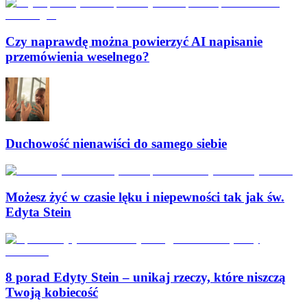
Czy naprawdę można powierzyć AI napisanie
przemówienia weselnego?
Duchowość nienawiści do samego siebie
Możesz żyć w czasie lęku i niepewności tak jak św.
Edyta Stein
8 porad Edyty Stein – unikaj rzeczy, które niszczą
Twoją kobiecość