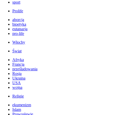
sport
Prolife
aborcja
bioetyka
eutanazja
pro-life
Włochy
Świat
Afryka
Francja
prześladowania
Rosja
Ukraina
USA
wojna
Religie
ekumenizm
Islam
Prawosławie