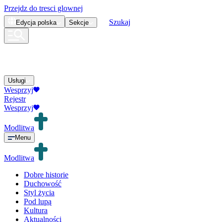
Przejdz do tresci glownej
Szukaj
Edycja
polska
Sekcje
Usługi
Wesprzyj
Rejestr
Wesprzyj
Modlitwa
Menu
Modlitwa
Dobre historie
Duchowość
Styl życia
Pod lupą
Kultura
Aktualności