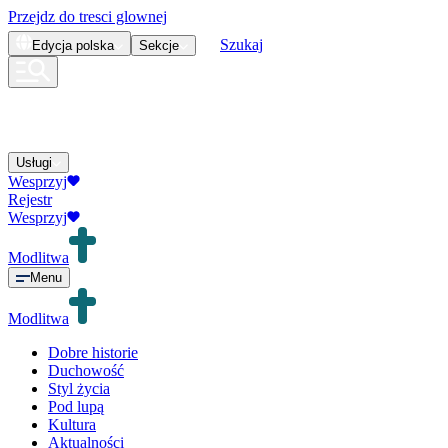
Przejdz do tresci glownej
Szukaj
Edycja
polska
Sekcje
Usługi
Wesprzyj
Rejestr
Wesprzyj
Modlitwa
Menu
Modlitwa
Dobre historie
Duchowość
Styl życia
Pod lupą
Kultura
Aktualności