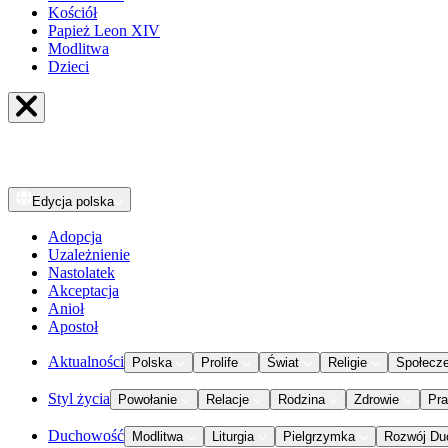
Kościół
Papież Leon XIV
Modlitwa
Dzieci
Edycja
polska
Adopcja
Uzależnienie
Nastolatek
Akceptacja
Anioł
Apostoł
Aktualności
Polska
Prolife
Świat
Religie
Społecz
Styl życia
Powołanie
Relacje
Rodzina
Zdrowie
Pr
Duchowość
Modlitwa
Liturgia
Pielgrzymka
Rozwój Du