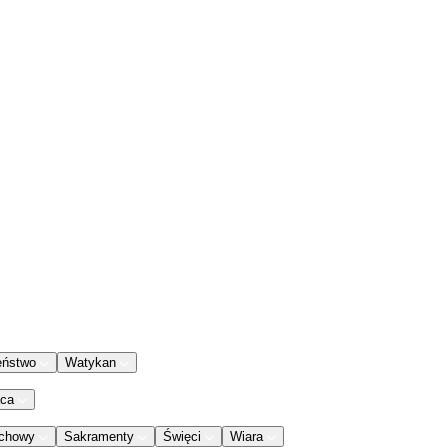
eństwo
Watykan
aca
chowy
Sakramenty
Święci
Wiara