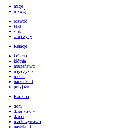
misje
rozwój
rozwód
seks
ślub
zaręczyny
Relacje
kobieta
kłótnia
małżeństwo
mężczyzna
miłość
narzeczeni
przyjaźń
Rodzina
dom
dziadkowie
dzieci
macierzyństwo
nastolatki