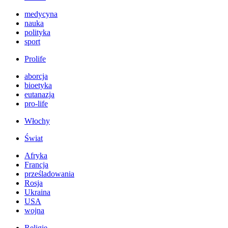
medycyna
nauka
polityka
sport
Prolife
aborcja
bioetyka
eutanazja
pro-life
Włochy
Świat
Afryka
Francja
prześladowania
Rosja
Ukraina
USA
wojna
Religie