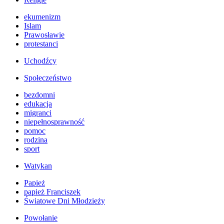
ekumenizm
Islam
Prawosławie
protestanci
Uchodźcy
Społeczeństwo
bezdomni
edukacja
migranci
niepełnosprawność
pomoc
rodzina
sport
Watykan
Papież
papież Franciszek
Światowe Dni Młodzieży
Powołanie