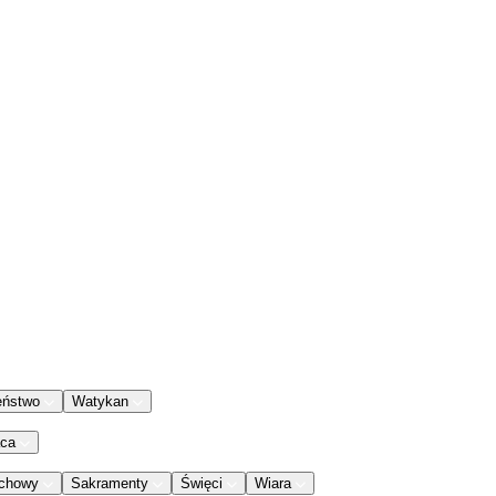
eństwo
Watykan
aca
chowy
Sakramenty
Święci
Wiara