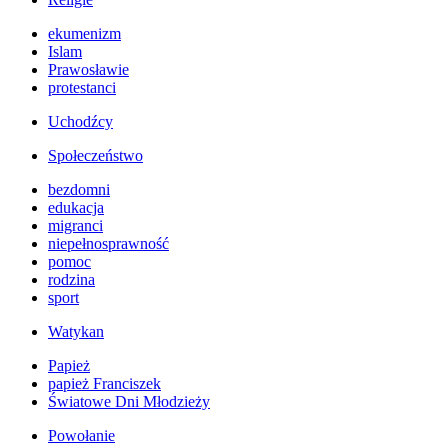
ekumenizm
Islam
Prawosławie
protestanci
Uchodźcy
Społeczeństwo
bezdomni
edukacja
migranci
niepełnosprawność
pomoc
rodzina
sport
Watykan
Papież
papież Franciszek
Światowe Dni Młodzieży
Powołanie