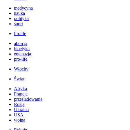
medycyna
nauka
polityka
sport
Prolife
aborcja
bioetyka
eutanazja
pro-life
Włochy
Świat
Afryka
Francja
prześladowania
Rosja
Ukraina
USA
wojna
Religie