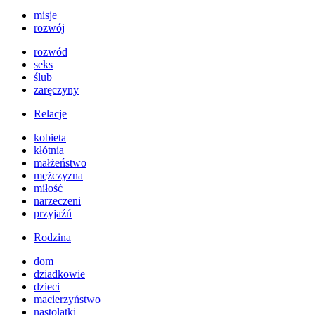
misje
rozwój
rozwód
seks
ślub
zaręczyny
Relacje
kobieta
kłótnia
małżeństwo
mężczyzna
miłość
narzeczeni
przyjaźń
Rodzina
dom
dziadkowie
dzieci
macierzyństwo
nastolatki