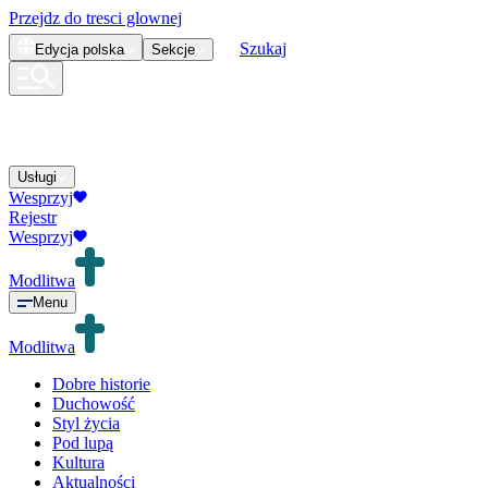
Przejdz do tresci glownej
Szukaj
Edycja
polska
Sekcje
Usługi
Wesprzyj
Rejestr
Wesprzyj
Modlitwa
Menu
Modlitwa
Dobre historie
Duchowość
Styl życia
Pod lupą
Kultura
Aktualności