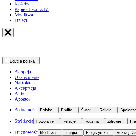
Kościół
Papież Leon XIV
Modlitwa
Dzieci
Edycja
polska
Adopcja
Uzależnienie
Nastolatek
Akceptacja
Anioł
Apostoł
Aktualności
Polska
Prolife
Świat
Religie
Społecz
Styl życia
Powołanie
Relacje
Rodzina
Zdrowie
Pr
Duchowość
Modlitwa
Liturgia
Pielgrzymka
Rozwój Du