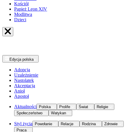
Kościół
Papież Leon XIV
Modlitwa
Dzieci
Edycja
polska
Adopcja
Uzależnienie
Nastolatek
Akceptacja
Anioł
Apostoł
Aktualności
Polska
Prolife
Świat
Religie
Społeczeństwo
Watykan
Styl życia
Powołanie
Relacje
Rodzina
Zdrowie
Praca