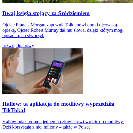
Dwaj księża stojący za Śródziemiem
Ojciec Francis Morgan zapewnił Tolkienowi dom i ojcowską
opiekę. Ojciec Robert Murray dał mu słowa, dzięki którym mógł
opisać to, co stworzył.
rozwój duchowy
Hallow: ta aplikacja do modlitwy wyprzedziła
TikToka!
Hallow miała pomóc jednemu człowiekowi wrócić do modlitwy.
Dziś korzystają z niej miliony – także w Polsce.