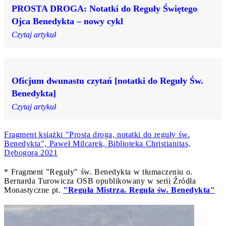
PROSTA DROGA: Notatki do Reguły Świętego
Ojca Benedykta – nowy cykl
Czytaj artykuł
Oficjum dwunastu czytań [notatki do Reguły Św.
Benedykta]
Czytaj artykuł
Fragment książki "Prosta droga, notatki do reguły św.
Benedykta", Paweł Milcarek, Biblioteka Christianitas,
Dębogora 2021
* Fragment "Reguły" św. Benedykta w tłumaczeniu o.
Bernarda Turowicza OSB opublikowany w serii Źródła
Monastyczne pt.
"Reguła Mistrza. Reguła św. Benedykta"