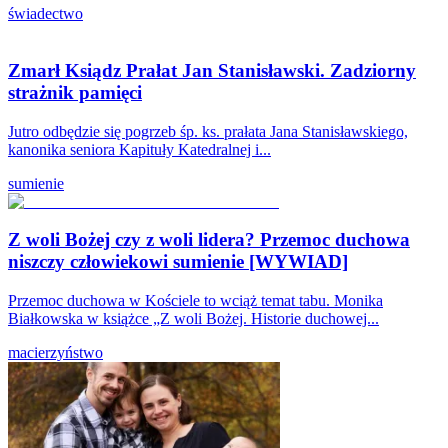
świadectwo
Zmarł Ksiądz Prałat Jan Stanisławski. Zadziorny
strażnik pamięci
Jutro odbędzie się pogrzeb śp. ks. prałata Jana Stanisławskiego,
kanonika seniora Kapituły Katedralnej i...
sumienie
Z woli Bożej czy z woli lidera? Przemoc duchowa
niszczy człowiekowi sumienie [WYWIAD]
Przemoc duchowa w Kościele to wciąż temat tabu. Monika
Białkowska w książce „Z woli Bożej. Historie duchowej...
macierzyństwo