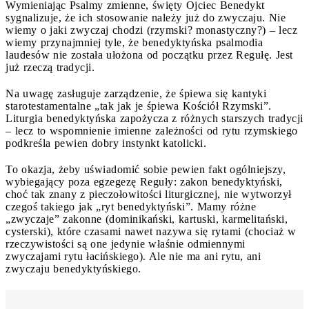
Wymieniając Psalmy zmienne, święty Ojciec Benedykt
sygnalizuje, że ich stosowanie należy już do zwyczaju. Nie
wiemy o jaki zwyczaj chodzi (rzymski? monastyczny?) – lecz
wiemy przynajmniej tyle, że benedyktyńska psalmodia
laudesów nie została ułożona od początku przez Regułę. Jest
już rzeczą tradycji.
Na uwagę zasługuje zarządzenie, że śpiewa się kantyki
starotestamentalne „tak jak je śpiewa Kościół Rzymski”.
Liturgia benedyktyńska zapożycza z różnych starszych tradycji
– lecz to wspomnienie imienne zależności od rytu rzymskiego
podkreśla pewien dobry instynkt katolicki.
To okazja, żeby uświadomić sobie pewien fakt ogólniejszy,
wybiegający poza egzegezę Reguły: zakon benedyktyński,
choć tak znany z pieczołowitości liturgicznej, nie wytworzył
czegoś takiego jak „ryt benedyktyński”. Mamy różne
„zwyczaje” zakonne (dominikański, kartuski, karmelitański,
cysterski), które czasami nawet nazywa się rytami (chociaż w
rzeczywistości są one jedynie właśnie odmiennymi
zwyczajami rytu łacińskiego). Ale nie ma ani rytu, ani
zwyczaju benedyktyńskiego.