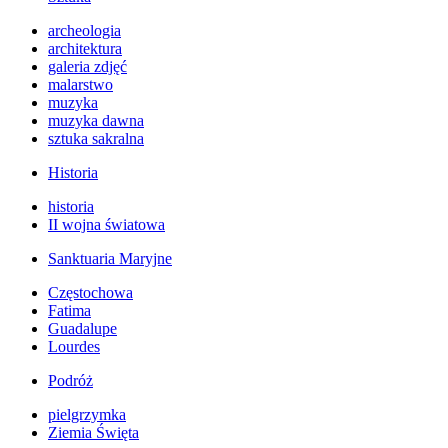
archeologia
architektura
galeria zdjęć
malarstwo
muzyka
muzyka dawna
sztuka sakralna
Historia
historia
II wojna światowa
Sanktuaria Maryjne
Częstochowa
Fatima
Guadalupe
Lourdes
Podróż
pielgrzymka
Ziemia Święta