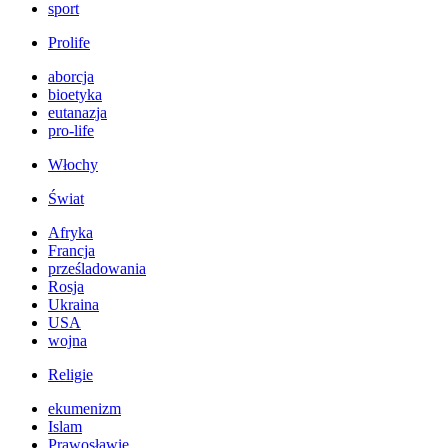
sport
Prolife
aborcja
bioetyka
eutanazja
pro-life
Włochy
Świat
Afryka
Francja
prześladowania
Rosja
Ukraina
USA
wojna
Religie
ekumenizm
Islam
Prawosławie