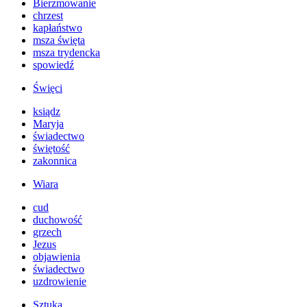
Bierzmowanie
chrzest
kapłaństwo
msza święta
msza trydencka
spowiedź
Święci
ksiądz
Maryja
świadectwo
świętość
zakonnica
Wiara
cud
duchowość
grzech
Jezus
objawienia
świadectwo
uzdrowienie
Sztuka