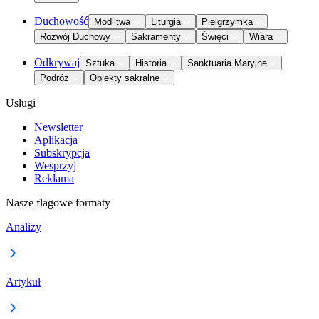
Duchowość
Modlitwa
Liturgia
Pielgrzymka
Rozwój Duchowy
Sakramenty
Święci
Wiara
Odkrywaj
Sztuka
Historia
Sanktuaria Maryjne
Podróż
Obiekty sakralne
Usługi
Newsletter
Aplikacja
Subskrypcja
Wesprzyj
Reklama
Nasze flagowe formaty
Analizy
Artykuł