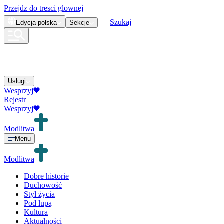
Przejdz do tresci glownej
Szukaj
Edycja
polska
Sekcje
Usługi
Wesprzyj
Rejestr
Wesprzyj
Modlitwa
Menu
Modlitwa
Dobre historie
Duchowość
Styl życia
Pod lupą
Kultura
Aktualności