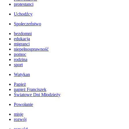
protestanci
Uchodźcy
Społeczeństwo
bezdomni
edukacja
migranci
niepełnosprawność
pomoc
rodzina
sport
Watykan
Papież
papież Franciszek
Światowe Dni Młodzieży
Powołanie
misje
rozwój