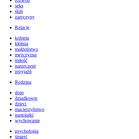
rozwód
seks
ślub
zaręczyny
Relacje
kobieta
kłótnia
małżeństwo
mężczyzna
miłość
narzeczeni
przyjaźń
Rodzina
dom
dziadkowie
dzieci
macierzyństwo
nastolatki
wychowanie
psychologia
śmierć