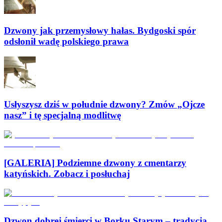
Dzwony jak przemysłowy hałas. Bydgoski spór
odsłonił wadę polskiego prawa
Usłyszysz dziś w południe dzwony? Zmów „Ojcze
nasz” i tę specjalną modlitwę
[GALERIA] Podziemne dzwony z cmentarzy
katyńskich. Zobacz i posłuchaj
Dzwon dobrej śmierci w Borku Starym – tradycja