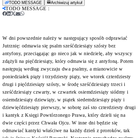
TODO MESSAGE
Archiwizuj artykuł
TODO MESSAGE
:
W dni powszednie należy w następujący sposób odprawiać
Jutrznię: odmawia się psalm sześćdziesiąty szósty bez
antyfony, przeciągając go nieco jak w niedzielę, aby wszyscy
zdążyli na pięćdziesiąty, który odmawia się z antyfoną. Potem
następują według zwyczaju dwa psalmy, a mianowicie w
poniedziałek piąty i trzydziesty piąty, we wtorek czterdziesty
drugi i pięćdziesiąty szósty, w środę sześćdziesiąty trzeci i
sześćdziesiąty czwarty, w czwartek osiemdziesiąty siódmy i
osiemdziesiąty dziewiąty, w piątek siedemdziesiąty piąty i
dziewięćdziesiąty pierwszy, w sobotę zaś sto czterdziesty drugi
i kantyk z Księgi Powtórzonego Prawa, który dzieli się na
dwie części przez Chwała Ojcu. W inne dni będzie się
odmawiać kantyki właściwe na każdy dzień z proroków, tak