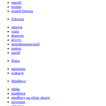
starość
terapia
zespół Downa
Zdrowie
aborcja
ciąża
depresja
kryzys
niepełnosprawność
pomoc
poród
Praca
pieniądze
wakacje
Modlitwa
biblia
modlitwa
modlitwy na różne okazje
nowenna