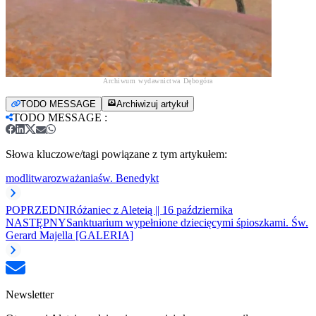
Archiwum wydawnictwa Dębogóra
TODO MESSAGE
Archiwizuj artykuł
TODO MESSAGE
:
Słowa kluczowe/tagi powiązane z tym artykułem:
modlitwa
rozważania
św. Benedykt
POPRZEDNI
Różaniec z Aleteią || 16 października
NASTĘPNY
Sanktuarium wypełnione dziecięcymi śpioszkami. Św.
Gerard Majella [GALERIA]
Newsletter