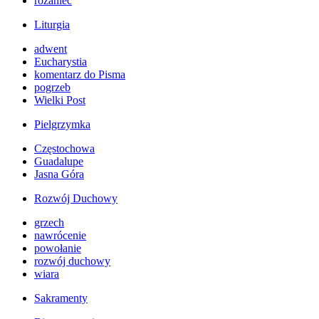
różaniec
Liturgia
adwent
Eucharystia
komentarz do Pisma
pogrzeb
Wielki Post
Pielgrzymka
Częstochowa
Guadalupe
Jasna Góra
Rozwój Duchowy
grzech
nawrócenie
powołanie
rozwój duchowy
wiara
Sakramenty