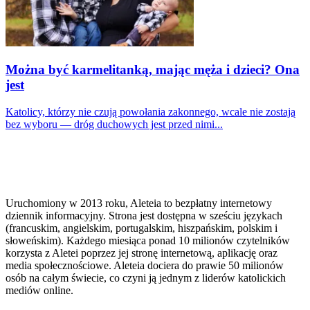
Można być karmelitanką, mając męża i dzieci? Ona
jest
Katolicy, którzy nie czują powołania zakonnego, wcale nie zostają
bez wyboru — dróg duchowych jest przed nimi...
Uruchomiony w 2013 roku, Aleteia to bezpłatny internetowy
dziennik informacyjny. Strona jest dostępna w sześciu językach
(francuskim, angielskim, portugalskim, hiszpańskim, polskim i
słoweńskim). Każdego miesiąca ponad 10 milionów czytelników
korzysta z Aletei poprzez jej stronę internetową, aplikację oraz
media społecznościowe. Aleteia dociera do prawie 50 milionów
osób na całym świecie, co czyni ją jednym z liderów katolickich
mediów online.