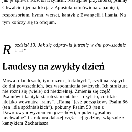
jak je śpiewa Kościół Rzymski. Następnie przychodzą psalmy
Chwalcie i jedna lekcja z Apostoła odmówiona z pamięci,
responsorium, hymn, werset, kantyk z Ewangelii i litania. Na
tym kończy się to oficjum.
R
ozdział 13. Jak się odprawia jutrznię w dni powszednie
1-11*
Laudesy na zwykły dzień
Mowa o laudesach, tym razem „ferialnych”, czyli należących
do dni powszednich, bez wspomnienia świętych. Ich struktura
nie różni się (wiele) od niedzielnej. Zmienia się część
Psalmów i kantyki starotestamentalne – czyli to, co idzie
niejako wewnątrz „ramy”. „Ramą” jest: początkowy Psalm 66
(ten „dla spóźnialskich”), pokutny Psalm 50 (ten z
Dawidowym wyznaniem grzechów); a potem „psalmy
pochwalne” i struktura dalszej części tej godziny, włącznie z
kantykiem Zachariasza.