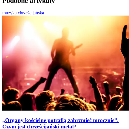
Podobne artykuły
muzyka chrześcijańska
„Organy kościelne potrafią zabrzmieć mrocznie”.
Czym jest chrześcijański metal?