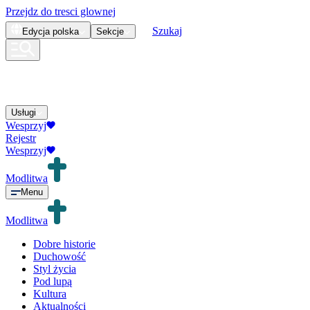
Przejdz do tresci glownej
Szukaj
Edycja
polska
Sekcje
Usługi
Wesprzyj
Rejestr
Wesprzyj
Modlitwa
Menu
Modlitwa
Dobre historie
Duchowość
Styl życia
Pod lupą
Kultura
Aktualności