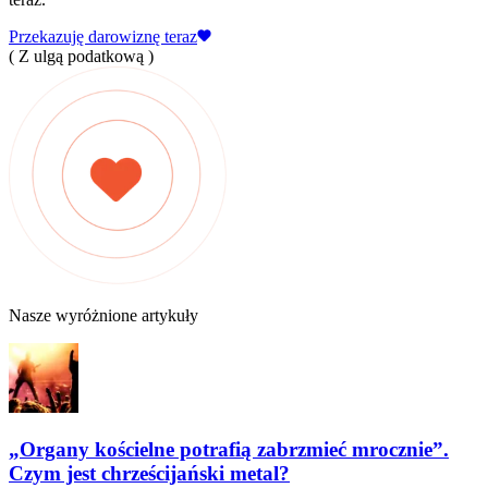
Przekazuję darowiznę teraz
( Z ulgą podatkową )
Nasze wyróżnione artykuły
„Organy kościelne potrafią zabrzmieć mrocznie”.
Czym jest chrześcijański metal?