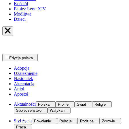
Kościół
Papież Leon XIV
Modlitwa
Dzieci
Edycja
polska
Adopcja
Uzależnienie
Nastolatek
Akceptacja
Anioł
Apostoł
Aktualności
Polska
Prolife
Świat
Religie
Społeczeństwo
Watykan
Styl życia
Powołanie
Relacje
Rodzina
Zdrowie
Praca