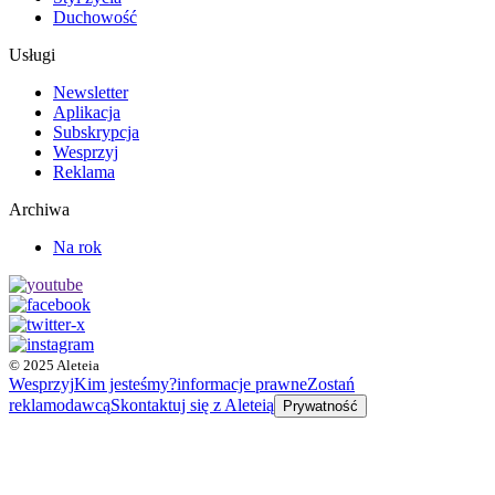
Duchowość
Usługi
Newsletter
Aplikacja
Subskrypcja
Wesprzyj
Reklama
Archiwa
Na rok
© 2025 Aleteia
Wesprzyj
Kim jesteśmy?
informacje prawne
Zostań
reklamodawcą
Skontaktuj się z Aleteią
Prywatność