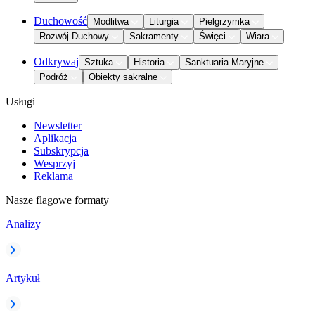
Duchowość
Modlitwa
Liturgia
Pielgrzymka
Rozwój Duchowy
Sakramenty
Święci
Wiara
Odkrywaj
Sztuka
Historia
Sanktuaria Maryjne
Podróż
Obiekty sakralne
Usługi
Newsletter
Aplikacja
Subskrypcja
Wesprzyj
Reklama
Nasze flagowe formaty
Analizy
Artykuł