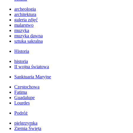
archeologia
architektura
galeria zdjęć
malarstwo
muzyka
muzyka dawna
sztuka sakralna
Historia
historia
II wojna światowa
Sanktuaria Maryjne
Częstochowa
Fatima
Guadalupe
Lourdes
Podróż
pielgrzymka
Ziemia Święta