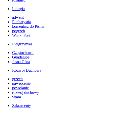
różaniec
Liturgia
adwent
Eucharystia
komentarz do Pisma
pogrzeb
Wielki Post
Pielgrzymka
Częstochowa
Guadalupe
Jasna Góra
Rozwój Duchowy
grzech
nawrócenie
powołanie
rozwój duchowy
wiara
Sakramenty