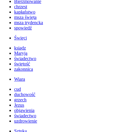
Bierzmowanie
chrzest
kapłaństwo
msza święta
msza trydencka
spowiedź
Święci
ksiądz
Maryja
świadectwo
świętość
zakonnica
Wiara
cud
duchowość
grzech
Jezus
objawienia
świadectwo
uzdrowienie
Sztuka