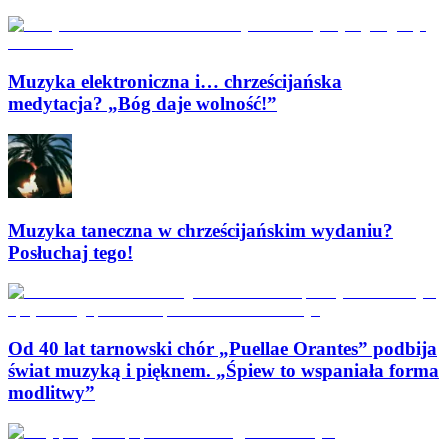
Muzyka elektroniczna i… chrześcijańska
medytacja? „Bóg daje wolność!”
Muzyka taneczna w chrześcijańskim wydaniu?
Posłuchaj tego!
Od 40 lat tarnowski chór „Puellae Orantes” podbija
świat muzyką i pięknem. „Śpiew to wspaniała forma
modlitwy”