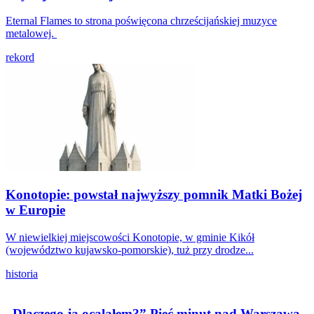
Eternal Flames to strona poświęcona chrześcijańskiej muzyce
metalowej.
rekord
Konotopie: powstał najwyższy pomnik Matki Bożej
w Europie
W niewielkiej miejscowości Konotopie, w gminie Kikół
(województwo kujawsko-pomorskie), tuż przy drodze...
historia
„Dlaczego ja ocalałem?” Pięć minut nad Warszawą