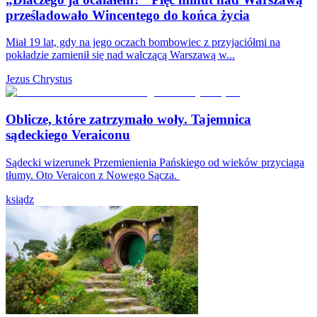
prześladowało Wincentego do końca życia
Miał 19 lat, gdy na jego oczach bombowiec z przyjaciółmi na
pokładzie zamienił się nad walczącą Warszawą w...
Jezus Chrystus
Oblicze, które zatrzymało woły. Tajemnica
sądeckiego Veraiconu
Sądecki wizerunek Przemienienia Pańskiego od wieków przyciąga
tłumy. Oto Veraicon z Nowego Sącza.
ksiądz