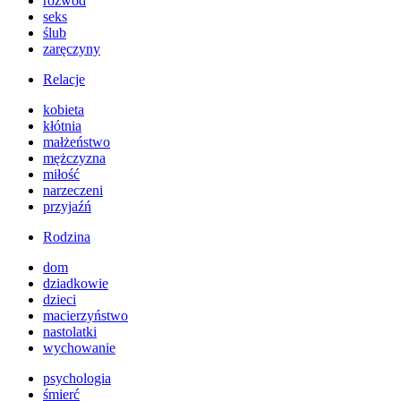
rozwód
seks
ślub
zaręczyny
Relacje
kobieta
kłótnia
małżeństwo
mężczyzna
miłość
narzeczeni
przyjaźń
Rodzina
dom
dziadkowie
dzieci
macierzyństwo
nastolatki
wychowanie
psychologia
śmierć