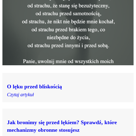
O lęku przed bliskością
Czytaj artykuł
Jak bronimy się przed lękiem? Sprawdź, które
mechanizmy obronne stosujesz