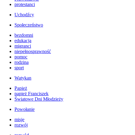
protestanci
Uchodźcy
Społeczeństwo
bezdomni
edukacja
migranci
niepełnosprawność
pomoc
rodzina
sport
Watykan
Papież
papież Franciszek
Światowe Dni Młodzieży
Powołanie
misje
rozwój