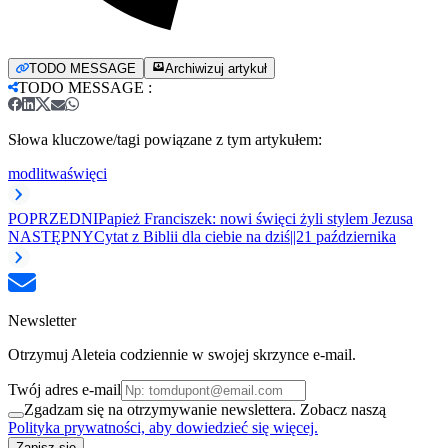
TODO MESSAGE
Archiwizuj artykuł
TODO MESSAGE
:
Słowa kluczowe/tagi powiązane z tym artykułem:
modlitwa
święci
POPRZEDNI
Papież Franciszek: nowi święci żyli stylem Jezusa
NASTĘPNY
Cytat z Biblii dla ciebie na dziś||21 października
Newsletter
Otrzymuj Aleteia codziennie w swojej skrzynce e-mail.
Twój adres e-mail
Zgadzam się na otrzymywanie newslettera. Zobacz naszą
Polityka prywatności, aby dowiedzieć się więcej.
Zapisz się