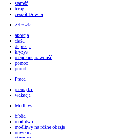
starość
terapia
zespół Downa
Zdrowie
aborcja
ciąża
depresja
kryzys
niepełnosprawność
pomoc
poród
Praca
pieniądze
wakacje
Modlitwa
biblia
modlitwa
modlitwy na różne okazje
nowenna