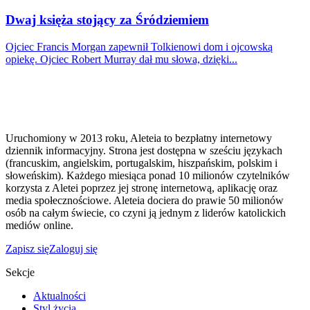
Dwaj księża stojący za Śródziemiem
Ojciec Francis Morgan zapewnił Tolkienowi dom i ojcowską
opiekę. Ojciec Robert Murray dał mu słowa, dzięki...
Uruchomiony w 2013 roku, Aleteia to bezpłatny internetowy
dziennik informacyjny. Strona jest dostępna w sześciu językach
(francuskim, angielskim, portugalskim, hiszpańskim, polskim i
słoweńskim). Każdego miesiąca ponad 10 milionów czytelników
korzysta z Aletei poprzez jej stronę internetową, aplikację oraz
media społecznościowe. Aleteia dociera do prawie 50 milionów
osób na całym świecie, co czyni ją jednym z liderów katolickich
mediów online.
Zapisz się
Zaloguj się
Sekcje
Aktualności
Styl życia