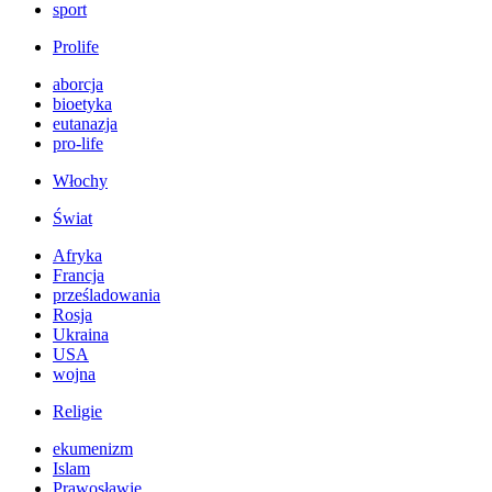
sport
Prolife
aborcja
bioetyka
eutanazja
pro-life
Włochy
Świat
Afryka
Francja
prześladowania
Rosja
Ukraina
USA
wojna
Religie
ekumenizm
Islam
Prawosławie