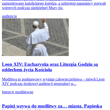
zamordowano katolickiego księdza, a uzbrojeni napastnicy porwali
wiernych podczas niedzielnej Mszy św.
audiencja
Leon XIV: Eucharystia oraz Liturgia Godzin są
oddechem życia Kościoła
Modlitwa to podstawowy wymiar człowieczeństwa – mówił Leon
XIV podczas środowej audiencji generalnej w...
Intencje modlitewne
Papież wzywa do modlitwy za… miasta. Papieska