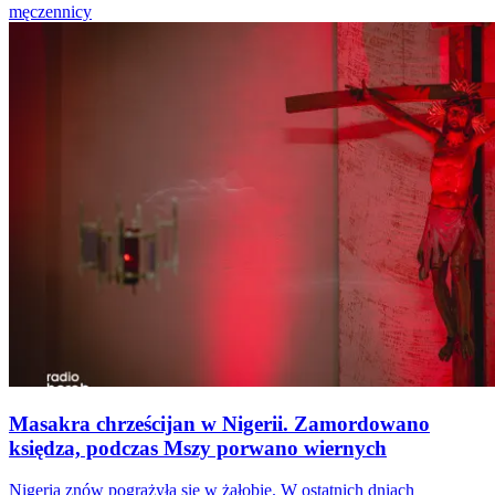
męczennicy
Masakra chrześcijan w Nigerii. Zamordowano
księdza, podczas Mszy porwano wiernych
Nigeria znów pogrążyła się w żałobie. W ostatnich dniach