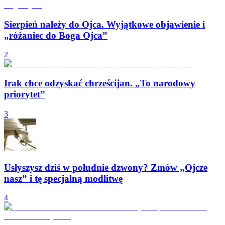
Sierpień należy do Ojca. Wyjątkowe objawienie i
„różaniec do Boga Ojca”
2
Irak chce odzyskać chrześcijan. „To narodowy
priorytet”
3
Usłyszysz dziś w południe dzwony? Zmów „Ojcze
nasz” i tę specjalną modlitwę
4