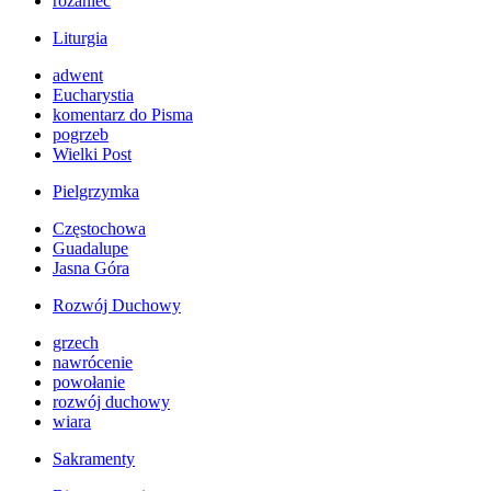
różaniec
Liturgia
adwent
Eucharystia
komentarz do Pisma
pogrzeb
Wielki Post
Pielgrzymka
Częstochowa
Guadalupe
Jasna Góra
Rozwój Duchowy
grzech
nawrócenie
powołanie
rozwój duchowy
wiara
Sakramenty