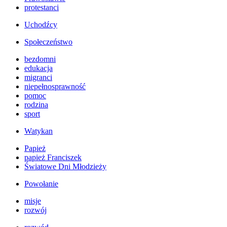
protestanci
Uchodźcy
Społeczeństwo
bezdomni
edukacja
migranci
niepełnosprawność
pomoc
rodzina
sport
Watykan
Papież
papież Franciszek
Światowe Dni Młodzieży
Powołanie
misje
rozwój