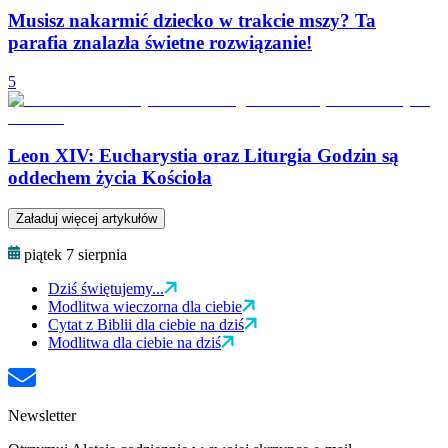
Musisz nakarmić dziecko w trakcie mszy? Ta
parafia znalazła świetne rozwiązanie!
5
Leon XIV: Eucharystia oraz Liturgia Godzin są
oddechem życia Kościoła
Załaduj więcej artykułów
piątek 7 sierpnia
Dziś świętujemy...
Modlitwa wieczorna dla ciebie
Cytat z Biblii dla ciebie na dziś
Modlitwa dla ciebie na dziś
Newsletter