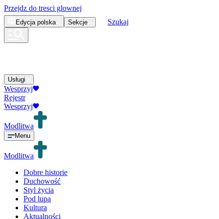
Przejdz do tresci glownej
Szukaj
Edycja
polska
Sekcje
Usługi
Wesprzyj
Rejestr
Wesprzyj
Modlitwa
Menu
Modlitwa
Dobre historie
Duchowość
Styl życia
Pod lupą
Kultura
Aktualności