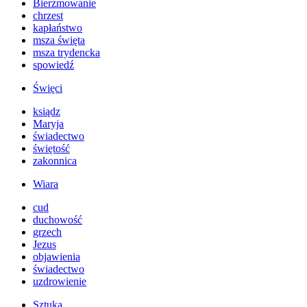
Bierzmowanie
chrzest
kapłaństwo
msza święta
msza trydencka
spowiedź
Święci
ksiądz
Maryja
świadectwo
świętość
zakonnica
Wiara
cud
duchowość
grzech
Jezus
objawienia
świadectwo
uzdrowienie
Sztuka