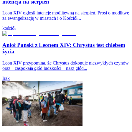
intencja na sierpień
Leon XIV ogłosił intencję modlitewną na sierpień. Prosi o modlitwę
za ewangelizację w miastach i o Kościół...
kościół
Anioł Pański z Leonem XIV: Chrystus jest chlebem
życia
Leon XIV przypomina, że Chrystus dokonuje niezwykłych czynów,
oraz " zaspokaja głód ludzkości – nasz głód...
Irak