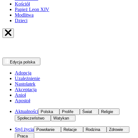
Kościół
Papież Leon XIV
Modlitwa
Dzieci
Edycja
polska
Adopcja
Uzależnienie
Nastolatek
Akceptacja
Anioł
Apostoł
Aktualności
Polska
Prolife
Świat
Religie
Społeczeństwo
Watykan
Styl życia
Powołanie
Relacje
Rodzina
Zdrowie
Praca