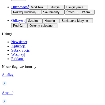
Duchowość
Modlitwa
Liturgia
Pielgrzymka
Rozwój Duchowy
Sakramenty
Święci
Wiara
Odkrywaj
Sztuka
Historia
Sanktuaria Maryjne
Podróż
Obiekty sakralne
Usługi
Newsletter
Aplikacja
Subskrypcja
Wesprzyj
Reklama
Nasze flagowe formaty
Analizy
Artykuł