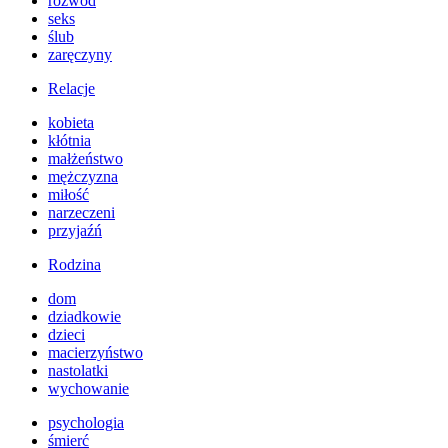
rozwód
seks
ślub
zaręczyny
Relacje
kobieta
kłótnia
małżeństwo
mężczyzna
miłość
narzeczeni
przyjaźń
Rodzina
dom
dziadkowie
dzieci
macierzyństwo
nastolatki
wychowanie
psychologia
śmierć