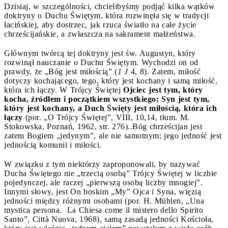
Dzisiaj, w szczególności, chcielibyśmy podjąć kilka wątków
doktryny o Duchu Świętym, która rozwinęła się w tradycji
łacińskiej, aby dostrzec, jak rzuca światło na całe życie
chrześcijańskie, a zwłaszcza na sakrament małżeństwa.
Głównym twórcą tej doktryny jest św. Augustyn, który
rozwinął nauczanie o Duchu Świętym. Wychodzi on od
prawdy, że „Bóg jest miłością” (
1 J
4, 8). Zatem, miłość
dotyczy kochającego, tego, który jest kochany i samą miłość,
która ich łączy. W Trójcy Świętej
Ojciec jest tym, który
kocha, źródłem i początkiem wszystkiego; Syn jest tym,
który jest kochany, a Duch Święty jest miłością, która ich
łączy
(por. „O Trójcy Świętej”, VIII, 10,14, tłum. M.
Stokowska, Poznań, 1962, str. 276)..Bóg chrześcijan jest
zatem Bogiem „jedynym”, ale nie samotnym; jego jedność jest
jednością komunii i miłości.
W związku z tym niektórzy zaproponowali, by nazywać
Ducha Świętego nie „trzecią osobą” Trójcy Świętej w liczbie
pojedynczej, ale raczej „pierwszą osobą liczby mnogiej”.
Innymi słowy, jest On boskim „My” Ojca i Syna, więzią
jedności między różnymi osobami (por. H. Mühlen, „Una
mystica persona. La Chiesa come il mistero dello Spirito
Santo”, Città Nuova, 1968), samą zasadą jedności Kościoła,