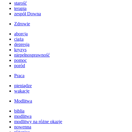
starość
terapia
zespół Downa
Zdrowie
aborcja
ciąża
depresja
kryzys
niepełnosprawność
pomoc
poród
Praca
pieniądze
wakacje
Modlitwa
biblia
modlitwa
modlitwy na różne okazje
nowenna