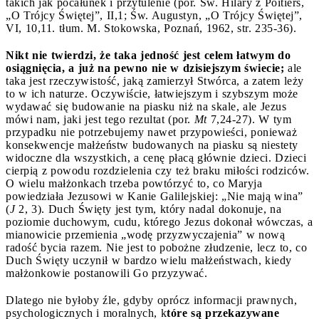
takich jak pocałunek i przytulenie (por. Św. Hilary z Poitiers,
„O Trójcy Świętej”, II,1; Św. Augustyn, „O Trójcy Świętej”,
VI, 10,11. tłum. M. Stokowska, Poznań, 1962, str. 235-36).
Nikt nie twierdzi, że taka jedność jest celem łatwym do
osiągnięcia, a już na pewno nie w dzisiejszym świecie;
ale
taka jest rzeczywistość, jaką zamierzył Stwórca, a zatem leży
to w ich naturze. Oczywiście, łatwiejszym i szybszym może
wydawać się budowanie na piasku niż na skale, ale Jezus
mówi nam, jaki jest tego rezultat (por.
Mt
7,24-27). W tym
przypadku nie potrzebujemy nawet przypowieści, ponieważ
konsekwencje małżeństw budowanych na piasku są niestety
widoczne dla wszystkich, a cenę płacą głównie dzieci. Dzieci
cierpią z powodu rozdzielenia czy też braku miłości rodziców.
O wielu małżonkach trzeba powtórzyć to, co Maryja
powiedziała Jezusowi w Kanie Galilejskiej: „Nie mają wina”
(
J
2, 3). Duch Święty jest tym, który nadal dokonuje, na
poziomie duchowym, cudu, którego Jezus dokonał wówczas, a
mianowicie przemienia „wodę przyzwyczajenia” w nową
radość bycia razem. Nie jest to pobożne złudzenie, lecz to, co
Duch Święty uczynił w bardzo wielu małżeństwach, kiedy
małżonkowie postanowili Go przyzywać.
Dlatego nie byłoby źle, gdyby oprócz informacji prawnych,
psychologicznych i moralnych, k
tóre są przekazywane