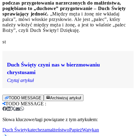
podczas przygotowania narzeczonych do małżeństwa,
pogłębiano to „duchowe” przygotowanie – Duch Święty
sprawiający jedność.
„Między męża i żonę nie wkładaj
palca”, mówi włoskie przysłowie. Ale jest „palec”, który
należy włożyć między męża i żonę, a jest to właśnie „palec
Boży”, czyli Duch Święty! Dziękuję.
st
Duch Święty czyni nas w bierzmowaniu
chrystusami
Czytaj artykuł
TODO MESSAGE
Archiwizuj artykuł
TODO MESSAGE
:
Słowa kluczowe/tagi powiązane z tym artykułem:
Duch Święty
katecheza
małżeństwo
Papież
Watykan