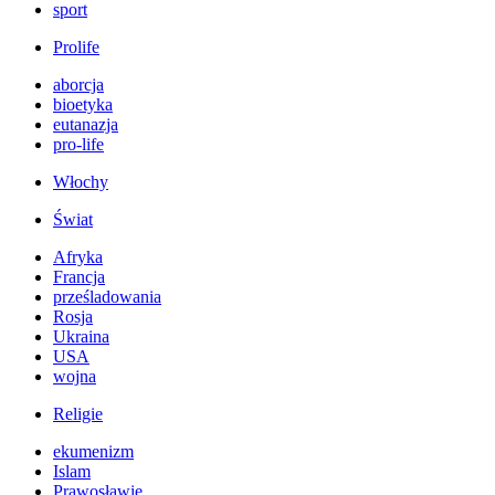
sport
Prolife
aborcja
bioetyka
eutanazja
pro-life
Włochy
Świat
Afryka
Francja
prześladowania
Rosja
Ukraina
USA
wojna
Religie
ekumenizm
Islam
Prawosławie