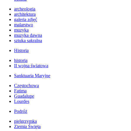
archeologia
architektura
galeria zdjęć
malarstwo
muzyka
muzyka dawna
sztuka sakralna
Historia
historia
II wojna światowa
Sanktuaria Maryjne
Częstochowa
Fatima
Guadalupe
Lourdes
Podróż
pielgrzymka
Ziemia Święta