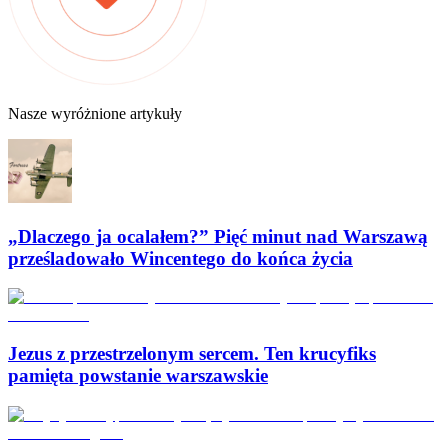
Nasze wyróżnione artykuły
„Dlaczego ja ocalałem?” Pięć minut nad Warszawą
prześladowało Wincentego do końca życia
Jezus z przestrzelonym sercem. Ten krucyfiks
pamięta powstanie warszawskie