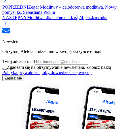
POPRZEDNI
Zegar Modlitwy – całodobowa modlitwa. Nowy
pomysł ks. Sebastiana Picura
NASTĘPNY
Modlitwa dla ciebie na dziś||24 października
Newsletter
Otrzymuj Aleteia codziennie w swojej skrzynce e-mail.
Twój adres e-mail
Zgadzam się na otrzymywanie newslettera. Zobacz naszą
Polityka prywatności, aby dowiedzieć się więcej.
Zapisz się