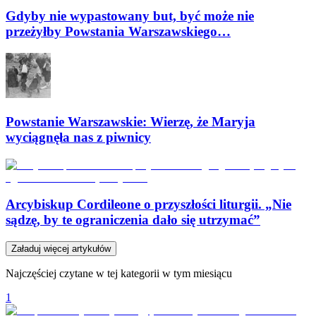
Gdyby nie wypastowany but, być może nie
przeżyłby Powstania Warszawskiego…
Powstanie Warszawskie: Wierzę, że Maryja
wyciągnęła nas z piwnicy
Arcybiskup Cordileone o przyszłości liturgii. „Nie
sądzę, by te ograniczenia dało się utrzymać”
Załaduj więcej artykułów
Najczęściej czytane w tej kategorii w tym miesiącu
1