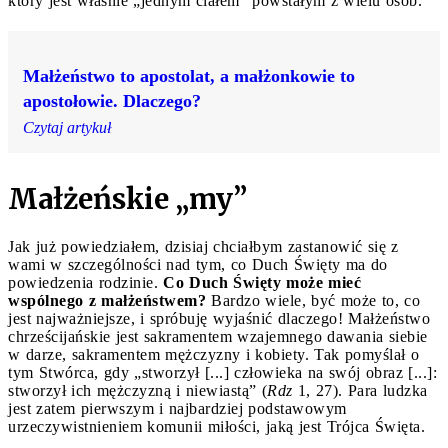
który jest właśnie „jednym ciałem” powstałym z wielu osób.
Małżeństwo to apostolat, a małżonkowie to
apostołowie. Dlaczego?
Czytaj artykuł
Małżeńskie „my”
Jak już powiedziałem, dzisiaj chciałbym zastanowić się z
wami w szczególności nad tym, co Duch Święty ma do
powiedzenia rodzinie.
Co Duch Święty może mieć
wspólnego z małżeństwem?
Bardzo wiele, być może to, co
jest najważniejsze, i spróbuję wyjaśnić dlaczego! Małżeństwo
chrześcijańskie jest sakramentem wzajemnego dawania siebie
w darze, sakramentem mężczyzny i kobiety. Tak pomyślał o
tym Stwórca, gdy „stworzył [...] człowieka na swój obraz [...]:
stworzył ich mężczyzną i niewiastą” (
Rdz
1, 27). Para ludzka
jest zatem pierwszym i najbardziej podstawowym
urzeczywistnieniem komunii miłości, jaką jest Trójca Święta.