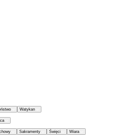
eństwo
Watykan
aca
chowy
Sakramenty
Święci
Wiara