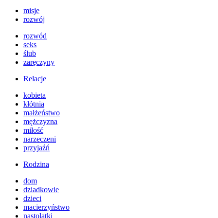
misje
rozwój
rozwód
seks
ślub
zaręczyny
Relacje
kobieta
kłótnia
małżeństwo
mężczyzna
miłość
narzeczeni
przyjaźń
Rodzina
dom
dziadkowie
dzieci
macierzyństwo
nastolatki