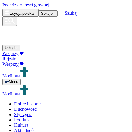
Przejdz do tresci glownej
Szukaj
Edycja
polska
Sekcje
Usługi
Wesprzyj
Rejestr
Wesprzyj
Modlitwa
Menu
Modlitwa
Dobre historie
Duchowość
Styl życia
Pod lupą
Kultura
Aktualności