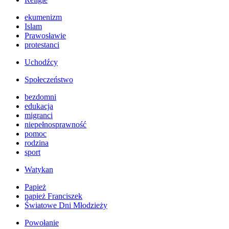
ekumenizm
Islam
Prawosławie
protestanci
Uchodźcy
Społeczeństwo
bezdomni
edukacja
migranci
niepełnosprawność
pomoc
rodzina
sport
Watykan
Papież
papież Franciszek
Światowe Dni Młodzieży
Powołanie