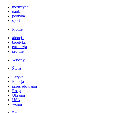
medycyna
nauka
polityka
sport
Prolife
aborcja
bioetyka
eutanazja
pro-life
Włochy
Świat
Afryka
Francja
prześladowania
Rosja
Ukraina
USA
wojna
Religie