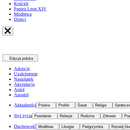
Kościół
Papież Leon XIV
Modlitwa
Dzieci
Edycja
polska
Adopcja
Uzależnienie
Nastolatek
Akceptacja
Anioł
Apostoł
Aktualności
Polska
Prolife
Świat
Religie
Społecz
Styl życia
Powołanie
Relacje
Rodzina
Zdrowie
Pr
Duchowość
Modlitwa
Liturgia
Pielgrzymka
Rozwój Du