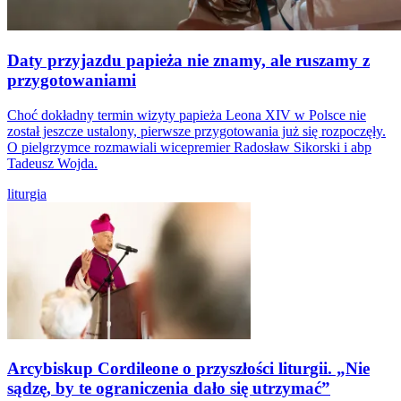
Daty przyjazdu papieża nie znamy, ale ruszamy z
przygotowaniami
Choć dokładny termin wizyty papieża Leona XIV w Polsce nie
został jeszcze ustalony, pierwsze przygotowania już się rozpoczęły.
O pielgrzymce rozmawiali wicepremier Radosław Sikorski i abp
Tadeusz Wojda.
liturgia
Arcybiskup Cordileone o przyszłości liturgii. „Nie
sądzę, by te ograniczenia dało się utrzymać”