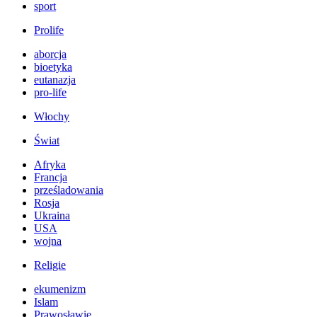
sport
Prolife
aborcja
bioetyka
eutanazja
pro-life
Włochy
Świat
Afryka
Francja
prześladowania
Rosja
Ukraina
USA
wojna
Religie
ekumenizm
Islam
Prawosławie