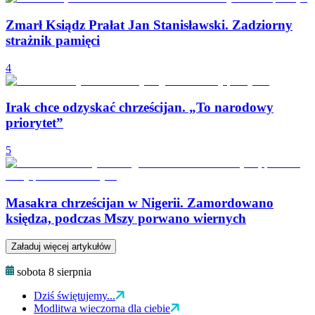
Zmarł Ksiądz Prałat Jan Stanisławski. Zadziorny
strażnik pamięci
4
Irak chce odzyskać chrześcijan. „To narodowy
priorytet”
5
Masakra chrześcijan w Nigerii. Zamordowano
księdza, podczas Mszy porwano wiernych
Załaduj więcej artykułów
sobota 8 sierpnia
Dziś świętujemy...
Modlitwa wieczorna dla ciebie