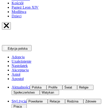
Kościół
Papież Leon XIV
Modlitwa
Dzieci
Edycja
polska
Adopcja
Uzależnienie
Nastolatek
Akceptacja
Anioł
Apostoł
Aktualności
Polska
Prolife
Świat
Religie
Społeczeństwo
Watykan
Styl życia
Powołanie
Relacje
Rodzina
Zdrowie
Praca