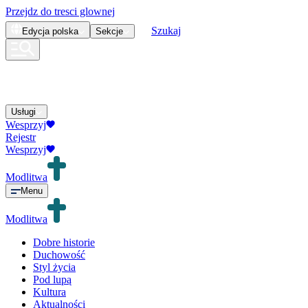
Przejdz do tresci glownej
Szukaj
Edycja
polska
Sekcje
Usługi
Wesprzyj
Rejestr
Wesprzyj
Modlitwa
Menu
Modlitwa
Dobre historie
Duchowość
Styl życia
Pod lupą
Kultura
Aktualności