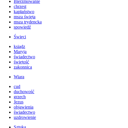
Bierzmowanie
chrzest
kapłaństwo
msza święta
msza trydencka
spowiedź
Święci
ksiądz
Maryja
świadectwo
świętość
zakonnica
Wiara
cud
duchowość
grzech
Jezus
objawienia
świadectwo
uzdrowienie
Sztuka