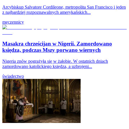
Arcybiskup Salvatore Cordileone, metropolita San Francisco i jeden
z najbardziej rozpoznawalnych amerykańskich...
męczennicy
Masakra chrześcijan w Nigerii. Zamordowano
księdza, podczas Mszy porwano wiernych
Nigeria znów pogrążyła się w żałobie. W ostatnich dniach
zamordowano katolickiego księdza, a uzbrojeni...
świadectwo