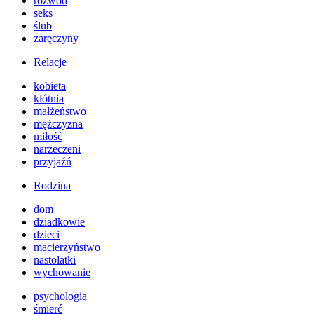
rozwód
seks
ślub
zaręczyny
Relacje
kobieta
kłótnia
małżeństwo
mężczyzna
miłość
narzeczeni
przyjaźń
Rodzina
dom
dziadkowie
dzieci
macierzyństwo
nastolatki
wychowanie
psychologia
śmierć