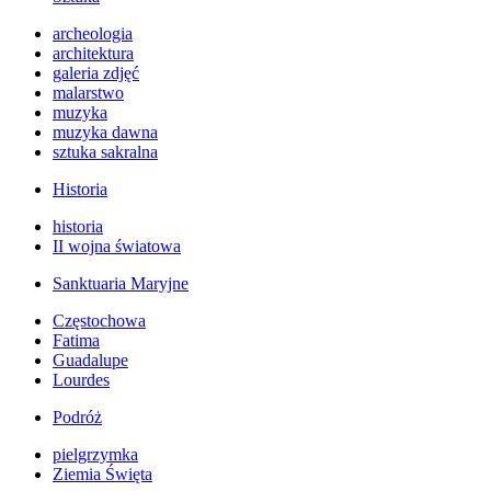
archeologia
architektura
galeria zdjęć
malarstwo
muzyka
muzyka dawna
sztuka sakralna
Historia
historia
II wojna światowa
Sanktuaria Maryjne
Częstochowa
Fatima
Guadalupe
Lourdes
Podróż
pielgrzymka
Ziemia Święta