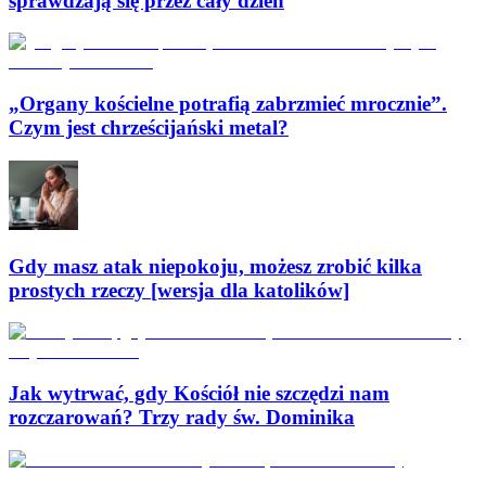
sprawdzają się przez cały dzień
„Organy kościelne potrafią zabrzmieć mrocznie”.
Czym jest chrześcijański metal?
Gdy masz atak niepokoju, możesz zrobić kilka
prostych rzeczy [wersja dla katolików]
Jak wytrwać, gdy Kościół nie szczędzi nam
rozczarowań? Trzy rady św. Dominika