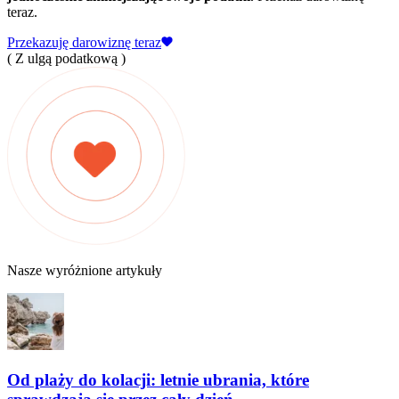
teraz.
Przekazuję darowiznę teraz
( Z ulgą podatkową )
Nasze wyróżnione artykuły
Od plaży do kolacji: letnie ubrania, które