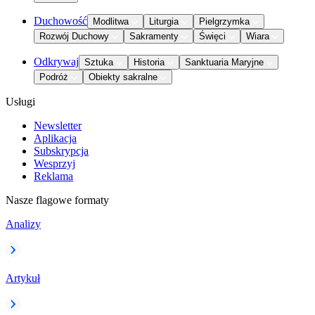
Duchowość
Modlitwa
Liturgia
Pielgrzymka
Rozwój Duchowy
Sakramenty
Święci
Wiara
Odkrywaj
Sztuka
Historia
Sanktuaria Maryjne
Podróż
Obiekty sakralne
Usługi
Newsletter
Aplikacja
Subskrypcja
Wesprzyj
Reklama
Nasze flagowe formaty
Analizy
Artykuł