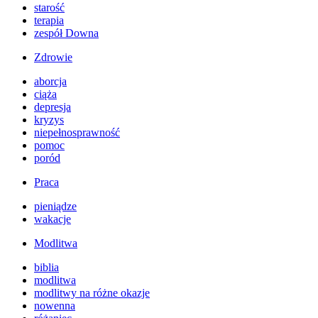
starość
terapia
zespół Downa
Zdrowie
aborcja
ciąża
depresja
kryzys
niepełnosprawność
pomoc
poród
Praca
pieniądze
wakacje
Modlitwa
biblia
modlitwa
modlitwy na różne okazje
nowenna