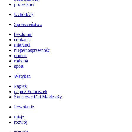
protestanci
Uchodźcy
Społeczeństwo
bezdomni
edukacja
migranci
niepełnosprawność
pomoc
rodzina
sport
Watykan
Papież
papież Franciszek
Światowe Dni Młodzieży
Powołanie
misje
rozwój