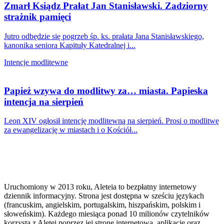
Zmarł Ksiądz Prałat Jan Stanisławski. Zadziorny
strażnik pamięci
Jutro odbędzie się pogrzeb śp. ks. prałata Jana Stanisławskiego,
kanonika seniora Kapituły Katedralnej i...
Intencje modlitewne
Papież wzywa do modlitwy za… miasta. Papieska
intencja na sierpień
Leon XIV ogłosił intencję modlitewną na sierpień. Prosi o modlitwę
za ewangelizację w miastach i o Kościół...
Uruchomiony w 2013 roku, Aleteia to bezpłatny internetowy
dziennik informacyjny. Strona jest dostępna w sześciu językach
(francuskim, angielskim, portugalskim, hiszpańskim, polskim i
słoweńskim). Każdego miesiąca ponad 10 milionów czytelników
korzysta z Aletei poprzez jej stronę internetową, aplikację oraz