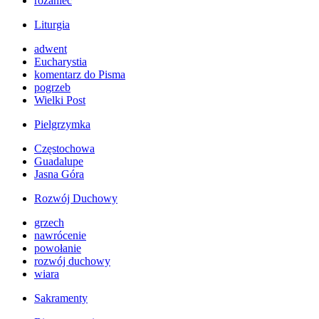
różaniec
Liturgia
adwent
Eucharystia
komentarz do Pisma
pogrzeb
Wielki Post
Pielgrzymka
Częstochowa
Guadalupe
Jasna Góra
Rozwój Duchowy
grzech
nawrócenie
powołanie
rozwój duchowy
wiara
Sakramenty