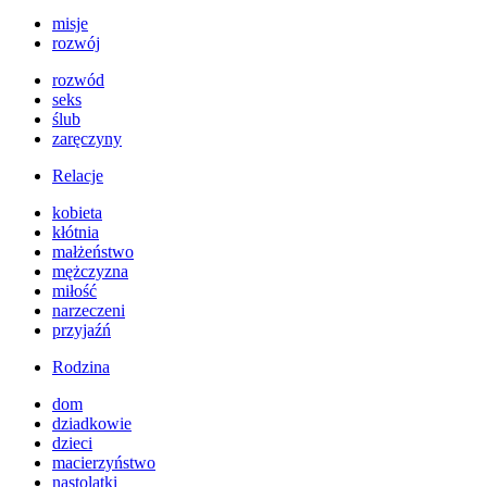
misje
rozwój
rozwód
seks
ślub
zaręczyny
Relacje
kobieta
kłótnia
małżeństwo
mężczyzna
miłość
narzeczeni
przyjaźń
Rodzina
dom
dziadkowie
dzieci
macierzyństwo
nastolatki