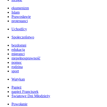
ekumenizm
Islam
Prawosławie
protestanci
Uchodźcy
Społeczeństwo
bezdomni
edukacja
migranci
niepełnosprawność
pomoc
rodzina
sport
Watykan
Papież
papież Franciszek
Światowe Dni Młodzieży
Powołanie