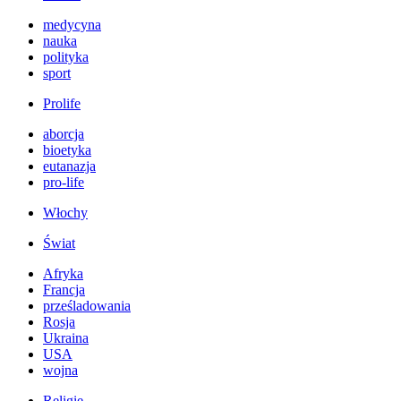
medycyna
nauka
polityka
sport
Prolife
aborcja
bioetyka
eutanazja
pro-life
Włochy
Świat
Afryka
Francja
prześladowania
Rosja
Ukraina
USA
wojna
Religie