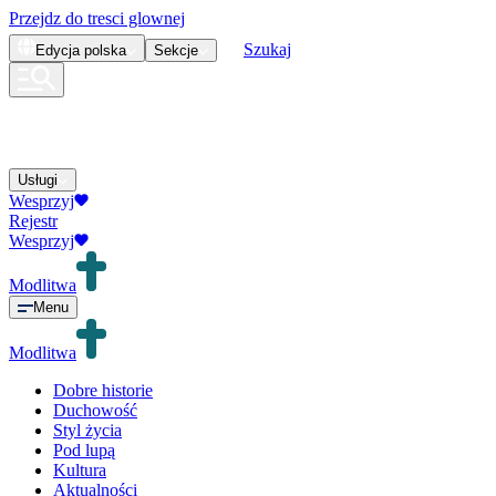
Przejdz do tresci glownej
Szukaj
Edycja
polska
Sekcje
Usługi
Wesprzyj
Rejestr
Wesprzyj
Modlitwa
Menu
Modlitwa
Dobre historie
Duchowość
Styl życia
Pod lupą
Kultura
Aktualności