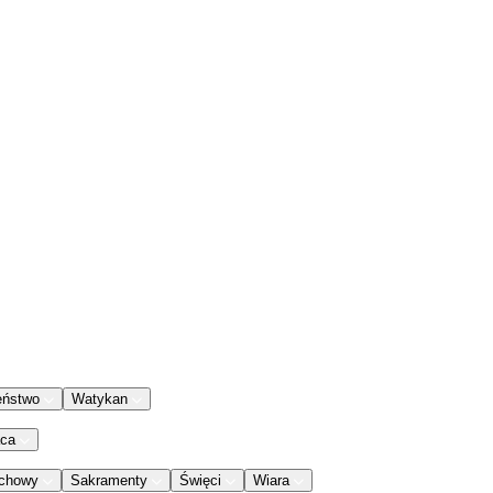
eństwo
Watykan
aca
chowy
Sakramenty
Święci
Wiara