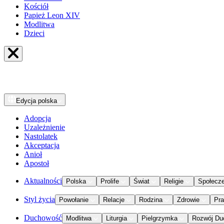
Kościół
Papież Leon XIV
Modlitwa
Dzieci
Edycja
polska
Adopcja
Uzależnienie
Nastolatek
Akceptacja
Anioł
Apostoł
Aktualności
Polska
Prolife
Świat
Religie
Społecz
Styl życia
Powołanie
Relacje
Rodzina
Zdrowie
Pr
Duchowość
Modlitwa
Liturgia
Pielgrzymka
Rozwój Du