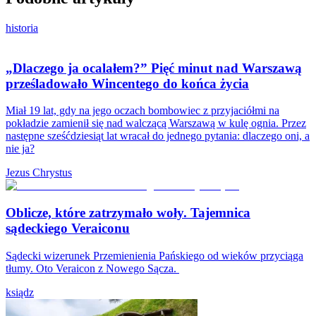
historia
„Dlaczego ja ocalałem?” Pięć minut nad Warszawą
prześladowało Wincentego do końca życia
Miał 19 lat, gdy na jego oczach bombowiec z przyjaciółmi na
pokładzie zamienił się nad walczącą Warszawą w kulę ognia. Przez
następne sześćdziesiąt lat wracał do jednego pytania: dlaczego oni, a
nie ja?
Jezus Chrystus
Oblicze, które zatrzymało woły. Tajemnica
sądeckiego Veraiconu
Sądecki wizerunek Przemienienia Pańskiego od wieków przyciąga
tłumy. Oto Veraicon z Nowego Sącza.
ksiądz