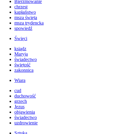
Bierzmowanie
chrzest
kapłaństwo
msza święta
msza trydencka
spowiedź
Święci
ksiądz
Maryja
świadectwo
świętość
zakonnica
Wiara
cud
duchowość
grzech
Jezus
objawienia
świadectwo
uzdrowienie
Sztuka