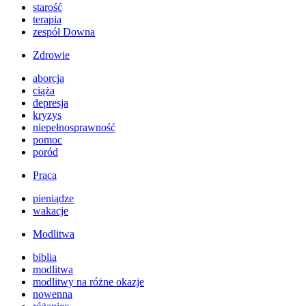
starość
terapia
zespół Downa
Zdrowie
aborcja
ciąża
depresja
kryzys
niepełnosprawność
pomoc
poród
Praca
pieniądze
wakacje
Modlitwa
biblia
modlitwa
modlitwy na różne okazje
nowenna