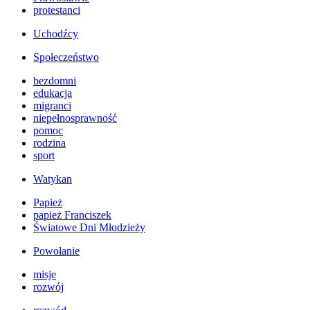
protestanci
Uchodźcy
Społeczeństwo
bezdomni
edukacja
migranci
niepełnosprawność
pomoc
rodzina
sport
Watykan
Papież
papież Franciszek
Światowe Dni Młodzieży
Powołanie
misje
rozwój