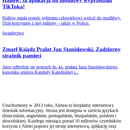
Hallow: ta aplikacja do modlitwy wyprzedziła
TikToka!
Hallow miała pomóc jednemu człowiekowi wrócić do modlitwy.
Dziś korzystają z niej miliony – także w Polsce.
świadectwo
Zmarł Ksiądz Prałat Jan Stanisławski. Zadziorny
strażnik pamięci
Jutro odbędzie się pogrzeb śp. ks. prałata Jana Stanisławskiego,
kanonika seniora Kapituły Katedralnej i...
Uruchomiony w 2013 roku, Aleteia to bezpłatny internetowy
dziennik informacyjny. Strona jest dostępna w sześciu językach
(francuskim, angielskim, portugalskim, hiszpańskim, polskim i
słoweńskim). Każdego miesiąca ponad 10 milionów czytelników
korzysta z Aletei poprzez jej stronę internetową, aplikację oraz