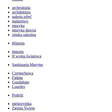
archeologia
architektura
galeria zdjęć
malarstwo
muzyka
muzyka dawna
sztuka sakralna
Historia
historia
II wojna światowa
Sanktuaria Maryjne
Częstochowa
Fatima
Guadalupe
Lourdes
Podróż
pielgrzymka
Ziemia Święta