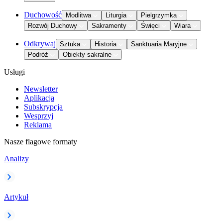
Duchowość
Modlitwa
Liturgia
Pielgrzymka
Rozwój Duchowy
Sakramenty
Święci
Wiara
Odkrywaj
Sztuka
Historia
Sanktuaria Maryjne
Podróż
Obiekty sakralne
Usługi
Newsletter
Aplikacja
Subskrypcja
Wesprzyj
Reklama
Nasze flagowe formaty
Analizy
Artykuł