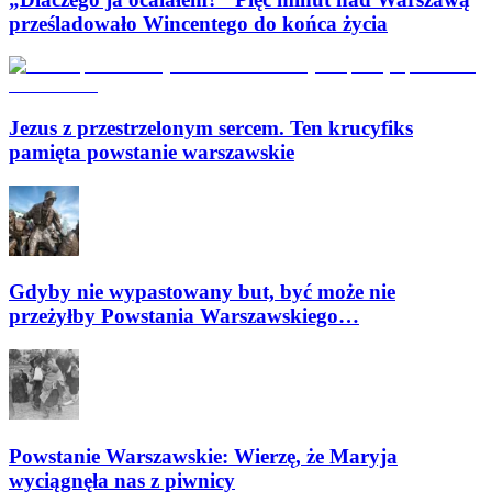
prześladowało Wincentego do końca życia
Jezus z przestrzelonym sercem. Ten krucyfiks
pamięta powstanie warszawskie
Gdyby nie wypastowany but, być może nie
przeżyłby Powstania Warszawskiego…
Powstanie Warszawskie: Wierzę, że Maryja
wyciągnęła nas z piwnicy