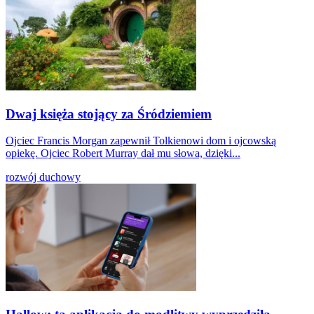
Dwaj księża stojący za Śródziemiem
Ojciec Francis Morgan zapewnił Tolkienowi dom i ojcowską
opiekę. Ojciec Robert Murray dał mu słowa, dzięki...
rozwój duchowy