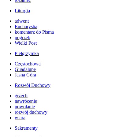
różaniec
Liturgia
adwent
Eucharystia
komentarz do Pisma
pogrzeb
Wielki Post
Pielgrzymka
Częstochowa
Guadalupe
Jasna Góra
Rozwój Duchowy
grzech
nawrócenie
powołanie
rozwój duchowy
wiara
Sakramenty