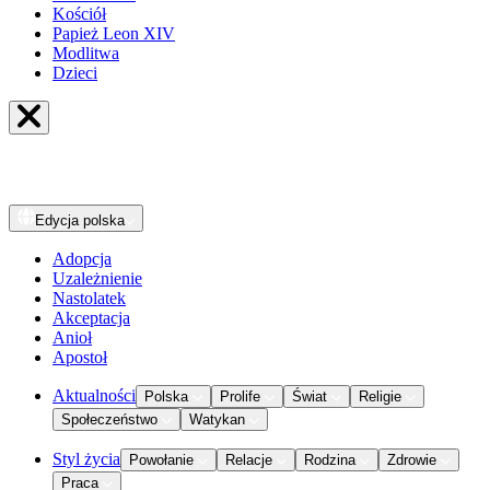
Kościół
Papież Leon XIV
Modlitwa
Dzieci
Edycja
polska
Adopcja
Uzależnienie
Nastolatek
Akceptacja
Anioł
Apostoł
Aktualności
Polska
Prolife
Świat
Religie
Społeczeństwo
Watykan
Styl życia
Powołanie
Relacje
Rodzina
Zdrowie
Praca