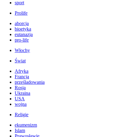
sport
Prolife
aborcja
bioetyka
eutanazja
pro-life
Włochy
Świat
Afryka
Francja
prześladowania
Rosja
Ukraina
USA
wojna
Religie
ekumenizm
Islam
Prawosławie