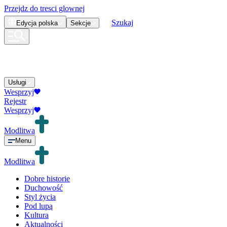
Przejdz do tresci glownej
Szukaj
Edycja
polska
Sekcje
Usługi
Wesprzyj
Rejestr
Wesprzyj
Modlitwa
Menu
Modlitwa
Dobre historie
Duchowość
Styl życia
Pod lupą
Kultura
Aktualności