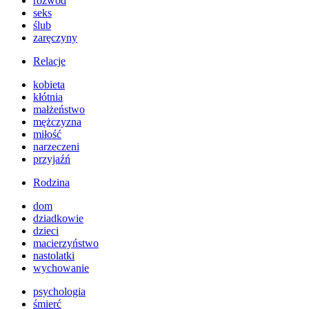
rozwód
seks
ślub
zaręczyny
Relacje
kobieta
kłótnia
małżeństwo
mężczyzna
miłość
narzeczeni
przyjaźń
Rodzina
dom
dziadkowie
dzieci
macierzyństwo
nastolatki
wychowanie
psychologia
śmierć