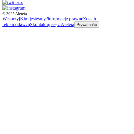
© 2025 Aleteia
Wesprzyj
Kim jesteśmy?
informacje prawne
Zostań
reklamodawcą
Skontaktuj się z Aleteią
Prywatność