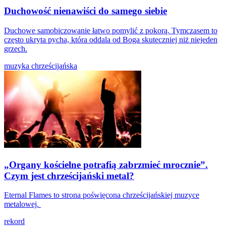
Duchowość nienawiści do samego siebie
Duchowe samobiczowanie łatwo pomylić z pokorą. Tymczasem to
często ukryta pycha, która oddala od Boga skuteczniej niż niejeden
grzech.
muzyka chrześcijańska
„Organy kościelne potrafią zabrzmieć mrocznie”.
Czym jest chrześcijański metal?
Eternal Flames to strona poświęcona chrześcijańskiej muzyce
metalowej.
rekord