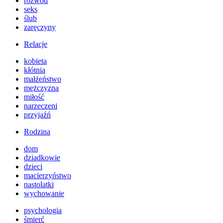
rozwód
seks
ślub
zaręczyny
Relacje
kobieta
kłótnia
małżeństwo
mężczyzna
miłość
narzeczeni
przyjaźń
Rodzina
dom
dziadkowie
dzieci
macierzyństwo
nastolatki
wychowanie
psychologia
śmierć