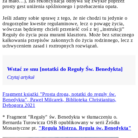
za mało…), zaś rekoncyliacja odbywa się zwykle poprzez
prosty gest uniżenia spóźnionego i przebaczenia opata.
Jeśli zdamy sobie sprawę z tego, że nie chodzi tu jedynie o
drugorzędne kwestie regulaminowe, lecz o powagę życia,
wówczas będziemy chcieli przenieść coś z tej „instrukcji”
Reguły do życia poza murami klasztoru. Może bez sztucznego
kalkowania przepisów zakonnych do życia rodzinnego, lecz z
uchwyceniem zasad i roztropnych rozwiązań.
Wstać ze snu [notatki do Reguły Św. Benedykta]
Czytaj artykuł
Fragment książki "Prosta droga, notatki do reguły św.
Benedykta", Paweł Milcarek, Biblioteka Christianitas,
Dębogora 2021
* Fragment "Reguły" św. Benedykta w tłumaczeniu o.
Bernarda Turowicza OSB opublikowany w serii Źródła
Monastyczne pt.
"Reguła Mistrza. Reguła św. Benedykta"