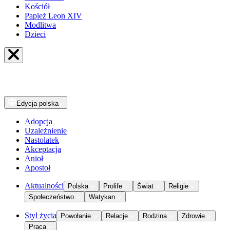
Kościół
Papież Leon XIV
Modlitwa
Dzieci
Edycja
polska
Adopcja
Uzależnienie
Nastolatek
Akceptacja
Anioł
Apostoł
Aktualności
Polska
Prolife
Świat
Religie
Społeczeństwo
Watykan
Styl życia
Powołanie
Relacje
Rodzina
Zdrowie
Praca