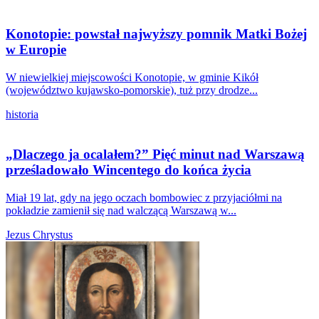
Konotopie: powstał najwyższy pomnik Matki Bożej
w Europie
W niewielkiej miejscowości Konotopie, w gminie Kikół
(województwo kujawsko-pomorskie), tuż przy drodze...
historia
„Dlaczego ja ocalałem?” Pięć minut nad Warszawą
prześladowało Wincentego do końca życia
Miał 19 lat, gdy na jego oczach bombowiec z przyjaciółmi na
pokładzie zamienił się nad walczącą Warszawą w...
Jezus Chrystus