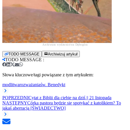
Archiwum wydawnictwa Dębogóra
TODO MESSAGE
Archiwizuj artykuł
TODO MESSAGE
:
Słowa kluczowe/tagi powiązane z tym artykułem:
modlitwa
rozważania
św. Benedykt
POPRZEDNI
Cytat z Biblii dla ciebie na dziś || 21 listopada
NASTĘPNY
Córka pastora będzie się spotykać z katolikiem? To
jakaś aberracja [ŚWIADECTWO]