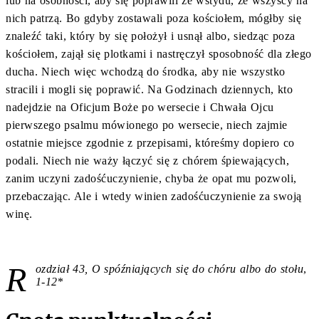
lub na osobności, aby się poprawili ze wstydu, że wszyscy na
nich patrzą. Bo gdyby zostawali poza kościołem, mógłby się
znaleźć taki, który by się położył i usnął albo, siedząc poza
kościołem, zajął się plotkami i nastręczył sposobność dla złego
ducha. Niech więc wchodzą do środka, aby nie wszystko
stracili i mogli się poprawić. Na Godzinach dziennych, kto
nadejdzie na Oficjum Boże po wersecie i Chwała Ojcu
pierwszego psalmu mówionego po wersecie, niech zajmie
ostatnie miejsce zgodnie z przepisami, któreśmy dopiero co
podali. Niech nie waży łączyć się z chórem śpiewających,
zanim uczyni zadośćuczynienie, chyba że opat mu pozwoli,
przebaczając. Ale i wtedy winien zadośćuczynienie za swoją
winę.
R
ozdział 43,
O spóźniających się do chóru albo do stołu
,
1-12
*