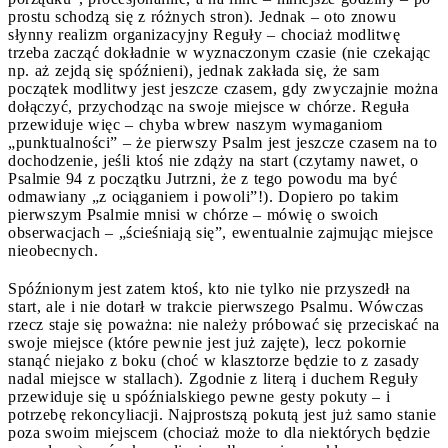
prostu schodzą się z różnych stron). Jednak – oto znowu
słynny realizm organizacyjny Reguły – chociaż modlitwę
trzeba zacząć dokładnie w wyznaczonym czasie (nie czekając
np. aż zejdą się spóźnieni), jednak zakłada się, że sam
początek modlitwy jest jeszcze czasem, gdy zwyczajnie można
dołączyć, przychodząc na swoje miejsce w chórze. Reguła
przewiduje więc – chyba wbrew naszym wymaganiom
„punktualności” – że pierwszy Psalm jest jeszcze czasem na to
dochodzenie, jeśli ktoś nie zdąży na start (czytamy nawet, o
Psalmie 94 z początku Jutrzni, że z tego powodu ma być
odmawiany „z ociąganiem i powoli”!). Dopiero po takim
pierwszym Psalmie mnisi w chórze – mówię o swoich
obserwacjach – „ścieśniają się”, ewentualnie zajmując miejsce
nieobecnych.
Spóźnionym jest zatem ktoś, kto nie tylko nie przyszedł na
start, ale i nie dotarł w trakcie pierwszego Psalmu. Wówczas
rzecz staje się poważna: nie należy próbować się przeciskać na
swoje miejsce (które pewnie jest już zajęte), lecz pokornie
stanąć niejako z boku (choć w klasztorze będzie to z zasady
nadal miejsce w stallach). Zgodnie z literą i duchem Reguły
przewiduje się u spóźnialskiego pewne gesty pokuty – i
potrzebę rekoncyliacji. Najprostszą pokutą jest już samo stanie
poza swoim miejscem (chociaż może to dla niektórych będzie