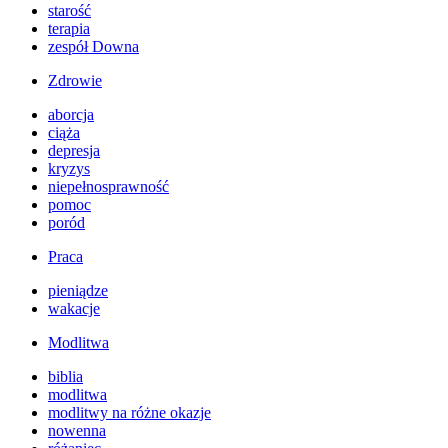
starość
terapia
zespół Downa
Zdrowie
aborcja
ciąża
depresja
kryzys
niepełnosprawność
pomoc
poród
Praca
pieniądze
wakacje
Modlitwa
biblia
modlitwa
modlitwy na różne okazje
nowenna