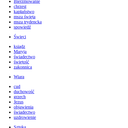
Bierzmowanie
chrzest
kapłaństwo
msza święta
msza trydencka
spowiedź
Święci
ksiądz
Maryja
świadectwo
świętość
zakonnica
Wiara
cud
duchowość
grzech
Jezus
objawienia
świadectwo
uzdrowienie
Sztuka