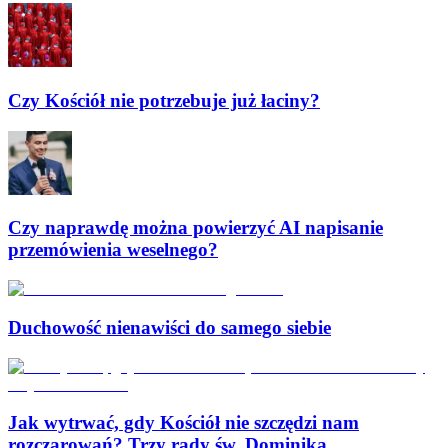
Czy Kościół nie potrzebuje już łaciny?
Czy naprawdę można powierzyć AI napisanie
przemówienia weselnego?
Duchowość nienawiści do samego siebie
Jak wytrwać, gdy Kościół nie szczędzi nam
rozczarowań? Trzy rady św. Dominika