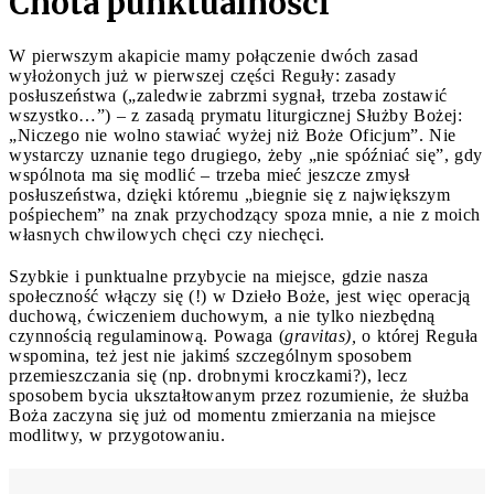
Cnota punktualności
W pierwszym akapicie mamy połączenie dwóch zasad
wyłożonych już w pierwszej części Reguły: zasady
posłuszeństwa („zaledwie zabrzmi sygnał, trzeba zostawić
wszystko…”) – z zasadą prymatu liturgicznej Służby Bożej:
„Niczego nie wolno stawiać wyżej niż Boże Oficjum”. Nie
wystarczy uznanie tego drugiego, żeby „nie spóźniać się”, gdy
wspólnota ma się modlić – trzeba mieć jeszcze zmysł
posłuszeństwa, dzięki któremu „biegnie się z największym
pośpiechem” na znak przychodzący spoza mnie, a nie z moich
własnych chwilowych chęci czy niechęci.
Szybkie i punktualne przybycie na miejsce, gdzie nasza
społeczność włączy się (!) w Dzieło Boże, jest więc operacją
duchową, ćwiczeniem duchowym, a nie tylko niezbędną
czynnością regulaminową. Powaga (
gravitas),
o której Reguła
wspomina, też jest nie jakimś szczególnym sposobem
przemieszczania się (np. drobnymi kroczkami?), lecz
sposobem bycia ukształtowanym przez rozumienie, że służba
Boża zaczyna się już od momentu zmierzania na miejsce
modlitwy, w przygotowaniu.