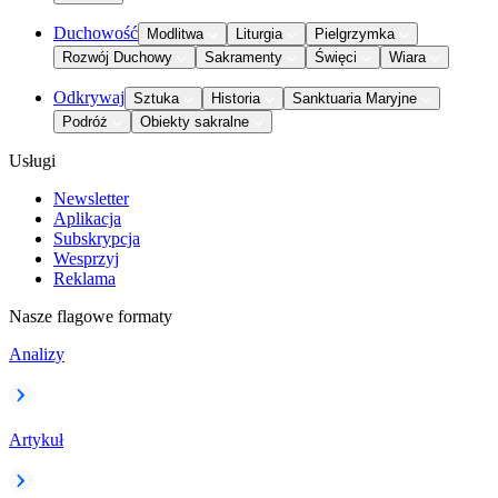
Duchowość
Modlitwa
Liturgia
Pielgrzymka
Rozwój Duchowy
Sakramenty
Święci
Wiara
Odkrywaj
Sztuka
Historia
Sanktuaria Maryjne
Podróż
Obiekty sakralne
Usługi
Newsletter
Aplikacja
Subskrypcja
Wesprzyj
Reklama
Nasze flagowe formaty
Analizy
Artykuł