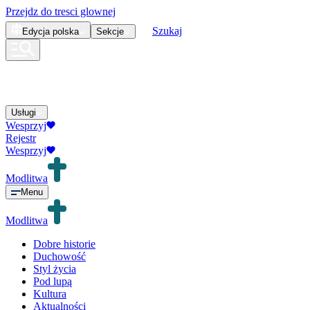
Przejdz do tresci glownej
Szukaj
Edycja
polska
Sekcje
Usługi
Wesprzyj
Rejestr
Wesprzyj
Modlitwa
Menu
Modlitwa
Dobre historie
Duchowość
Styl życia
Pod lupą
Kultura
Aktualności