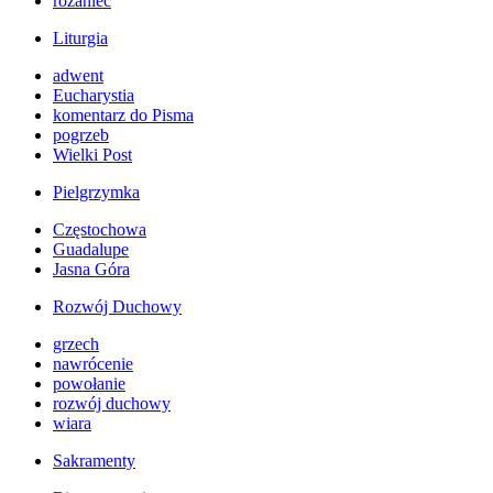
różaniec
Liturgia
adwent
Eucharystia
komentarz do Pisma
pogrzeb
Wielki Post
Pielgrzymka
Częstochowa
Guadalupe
Jasna Góra
Rozwój Duchowy
grzech
nawrócenie
powołanie
rozwój duchowy
wiara
Sakramenty