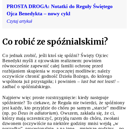
PROSTA DROGA: Notatki do Reguły Świętego
Ojca Benedykta – nowy cykl
Czytaj artykuł
Co robić ze spóźnialskimi?
Co jednak zrobić, jeśli ktoś się spóźni? Święty Ojciec
Benedykt myśli z ojcowskim realizmem: powinien
równocześnie zapewnić całej familii ochronę przed
rozbijaniem skupienia w rozpoczętej modlitwie; należy
oczywiście chronić godność Dzieła Bożego, do którego
wspólnota już przystąpiła; i powinien –
last but not least!
–
zadbać o spóźnialskiego.
Najpierw więc proste rozstrzygnięcie: kiedy następuje
spóźnienie? To ciekawe, że Reguła nie twierdzi, że spóźniony
jest każdy, kto przyjdzie do chóru po samym „starcie” modlitw
(np. po
Deus in adiutorium
). Owszem, zakłada się, że ci,
którzy mają uczestniczyć, przyjdą razem do chóru, zwołani
dzwonem (oczywiście na niektóre godziny mnisi wejdą „w
porządku”, procesjonalnie, a na inne – mniejsze godziny – po