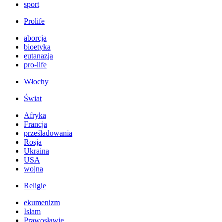
sport
Prolife
aborcja
bioetyka
eutanazja
pro-life
Włochy
Świat
Afryka
Francja
prześladowania
Rosja
Ukraina
USA
wojna
Religie
ekumenizm
Islam
Prawosławie