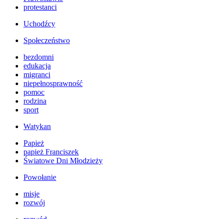
protestanci
Uchodźcy
Społeczeństwo
bezdomni
edukacja
migranci
niepełnosprawność
pomoc
rodzina
sport
Watykan
Papież
papież Franciszek
Światowe Dni Młodzieży
Powołanie
misje
rozwój