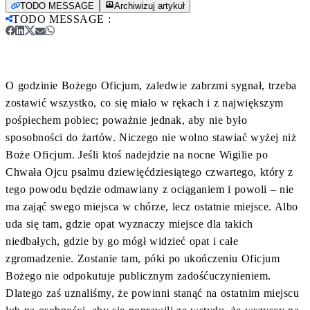
TODO MESSAGE
Archiwizuj artykuł
TODO MESSAGE
:
O godzinie Bożego Oficjum, zaledwie zabrzmi sygnał, trzeba
zostawić wszystko, co się miało w rękach i z największym
pośpiechem pobiec; poważnie jednak, aby nie było
sposobności do żartów. Niczego nie wolno stawiać wyżej niż
Boże Oficjum. Jeśli ktoś nadejdzie na nocne Wigilie po
Chwała Ojcu psalmu dziewięćdziesiątego czwartego, który z
tego powodu będzie odmawiany z ociąganiem i powoli – nie
ma zająć swego miejsca w chórze, lecz ostatnie miejsce. Albo
uda się tam, gdzie opat wyznaczy miejsce dla takich
niedbałych, gdzie by go mógł widzieć opat i całe
zgromadzenie. Zostanie tam, póki po ukończeniu Oficjum
Bożego nie odpokutuje publicznym zadośćuczynieniem.
Dlatego zaś uznaliśmy, że powinni stanąć na ostatnim miejscu