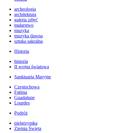
archeologia
architektura
galeria zdjęć
malarstwo
muzyka
muzyka dawna
sztuka sakralna
Historia
historia
II wojna światowa
Sanktuaria Maryjne
Częstochowa
Fatima
Guadalupe
Lourdes
Podróż
pielgrzymka
Ziemia Święta