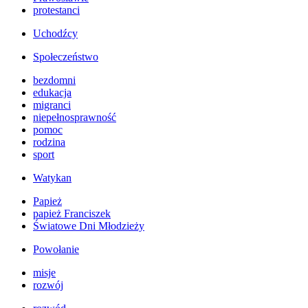
protestanci
Uchodźcy
Społeczeństwo
bezdomni
edukacja
migranci
niepełnosprawność
pomoc
rodzina
sport
Watykan
Papież
papież Franciszek
Światowe Dni Młodzieży
Powołanie
misje
rozwój