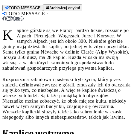
TODO MESSAGE
Archiwizuj artykuł
TODO MESSAGE
:
K
aplice górskie są we Francji bardzo liczne, rozsiane po
Alpach, Pirenejach, Wogezach, Jurze i Korsyce. W
samych Alpach jest ich około 300. Niektóre górskie
gminy mają dziesiątki kaplic, po jednej w każdym przysiółku.
Sama tylko gmina Névache w dolinie Clarée (Alpy Wysokie),
licząca 350 dusz, ma 28 kaplic. Każda wioska ma swoją
własną, a w niektórych samotnych gospodarstwach do
zabudowań gospodarczych przylega prywatna kaplica.
Rozproszona zabudowa i pasterski tryb życia, który przez
stulecia definiował zwyczaje górali, zmuszały ich do otaczania
się tylko tym, co niezbędne. A więc te kaplice świadczą o
wierze tych ludzi. Są także pamiątką ich obyczajów.
Nierzadko można zobaczyć, że obok miejsca kultu, niekiedy
nawet w tym samym budynku, znajduje się owczarnia.
Wreszcie kapliczki służyły także jako schronienie w czasie
niepogody albo innych niebezpieczeństw, takich jak lawina.
Kaplice wotywne