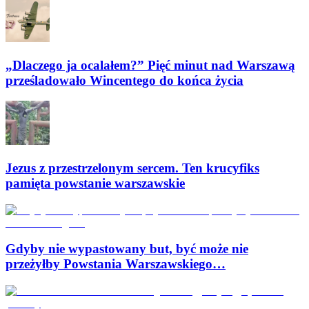
„Dlaczego ja ocalałem?” Pięć minut nad Warszawą
prześladowało Wincentego do końca życia
Jezus z przestrzelonym sercem. Ten krucyfiks
pamięta powstanie warszawskie
Gdyby nie wypastowany but, być może nie
przeżyłby Powstania Warszawskiego…