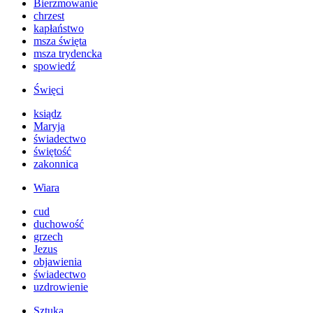
Bierzmowanie
chrzest
kapłaństwo
msza święta
msza trydencka
spowiedź
Święci
ksiądz
Maryja
świadectwo
świętość
zakonnica
Wiara
cud
duchowość
grzech
Jezus
objawienia
świadectwo
uzdrowienie
Sztuka