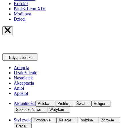
Kościół
Papież Leon XIV
Modlitwa
Dzieci
Edycja
polska
Adopcja
Uzależnienie
Nastolatek
Akceptacja
Anioł
Apostoł
Aktualności
Polska
Prolife
Świat
Religie
Społeczeństwo
Watykan
Styl życia
Powołanie
Relacje
Rodzina
Zdrowie
Praca