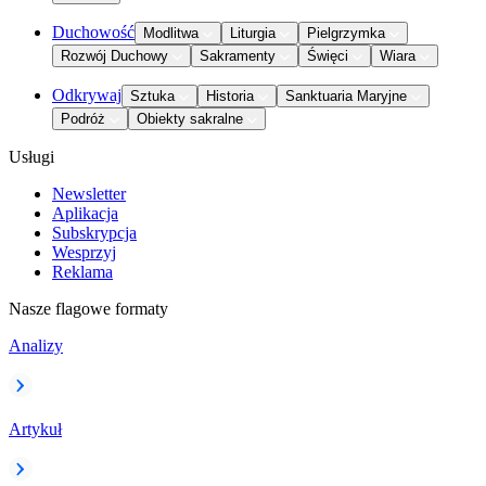
Duchowość
Modlitwa
Liturgia
Pielgrzymka
Rozwój Duchowy
Sakramenty
Święci
Wiara
Odkrywaj
Sztuka
Historia
Sanktuaria Maryjne
Podróż
Obiekty sakralne
Usługi
Newsletter
Aplikacja
Subskrypcja
Wesprzyj
Reklama
Nasze flagowe formaty
Analizy
Artykuł