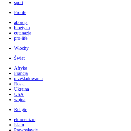
sport
Prolife
aborcja
bioetyka
eutanazja
pro-life
Włochy
Świat
Afryka
Francja
prześladowania
Rosja
Ukraina
USA
wojna
Religie
ekumenizm
Islam
Prawosławie