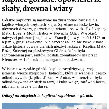
skały, drewna i wiary
Górskie kapliczki są narażone na zniszczenie bardziej niż
kaplice winnych częściach kraju. Są zdane na łaskę lawin,
ulewnych deszczy, porywistego wiatru i osuwisk. Dziś kaplicy
Matki Bożej z Mont Thabor w Névache (Alpy Wysokie),
najwyżej położonej kaplica we Francji (na wysokości 3178 m
n.p.m.), grozi zawalenie. Nie oszczędzał ich nie tylko klimat.
Także historia bywała dla nich niezbyt łaskawa. Kaplica Matki
Bożej Śnieżnej na płaskowyżu Glières, która była
schronieniem partyzantów, została zbombardowana przez
Niemców w 1944 roku, a następnie odbudowana.
W istocie wszystkie górskie kaplice zawdzięczają swoje
istnienie wierze miejscowej ludności, która je wznosiła, często
odbudowywała (kaplica d’Izard w Antras w Pirenejach była
odbudowywana aż siedem razy) i która wciąż, zarówno latem,
jak i zimą, nadaje im duszę.
Odkryj na zdjęciach te kapliczki zagubione w górach: