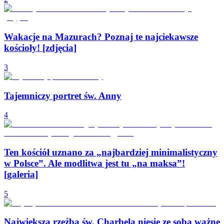
Wakacje na Mazurach? Poznaj te najciekawsze
kościoły! [zdjęcia]
3
Tajemniczy portret św. Anny
4
Ten kościół uznano za „najbardziej minimalistyczny
w Polsce”. Ale modlitwa jest tu „na maksa”!
[galeria]
5
Największa rzeźba św. Charbela niesie ze sobą ważne