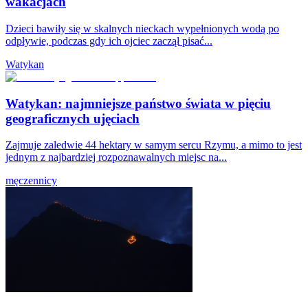
wakacjach
Dzieci bawiły się w skalnych nieckach wypełnionych wodą po
odpływie, podczas gdy ich ojciec zaczął pisać...
Watykan
Watykan: najmniejsze państwo świata w pięciu
geograficznych ujęciach
Zajmuje zaledwie 44 hektary w samym sercu Rzymu, a mimo to jest
jednym z najbardziej rozpoznawalnych miejsc na...
męczennicy