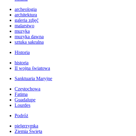
archeologia
architektura
galeria zdjęć
malarstwo
muzyka
muzyka dawna
sztuka sakralna
Historia
historia
II wojna światowa
Sanktuaria Maryjne
Częstochowa
Fatima
Guadalupe
Lourdes
Podróż
pielgrzymka
Ziemia Święta