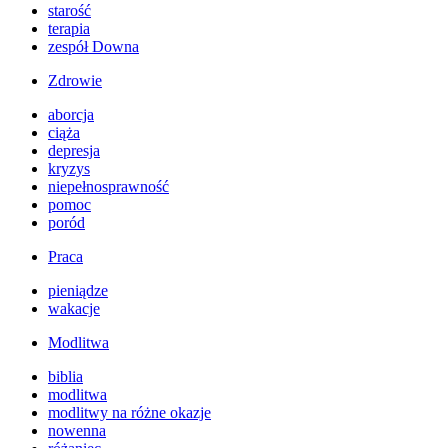
starość
terapia
zespół Downa
Zdrowie
aborcja
ciąża
depresja
kryzys
niepełnosprawność
pomoc
poród
Praca
pieniądze
wakacje
Modlitwa
biblia
modlitwa
modlitwy na różne okazje
nowenna