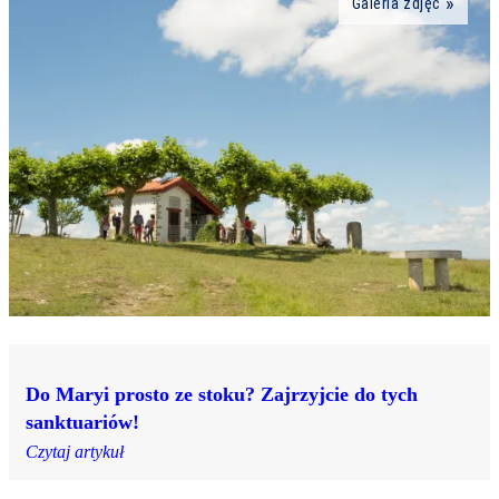
Galeria zdjęć
Do Maryi prosto ze stoku? Zajrzyjcie do tych
sanktuariów!
Czytaj artykuł