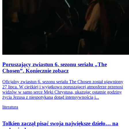
Poruszający zwiastun 6. sezonu serialu „The
Chosen”. Koniecznie zobacz
Oficjalny zwiastun 6. sezonu serialu The Chosen został ujawniony
27 lipca. W ciężkiej i wyjątkowo poruszającej atmosferze przenosi
widzów w samo serce Męki Chrystusa, ukazując ostatnie godziny
życia Jezusa z niespotykaną dotąd intensywnością i...
literatura
Tolkien zaczął pisać swoja największe dzieło… na