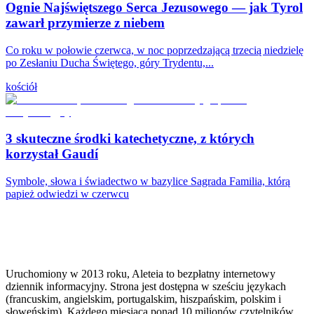
Ognie Najświętszego Serca Jezusowego — jak Tyrol
zawarł przymierze z niebem
Co roku w połowie czerwca, w noc poprzedzającą trzecią niedzielę
po Zesłaniu Ducha Świętego, góry Trydentu,...
kościół
3 skuteczne środki katechetyczne, z których
korzystał Gaudí
Symbole, słowa i świadectwo w bazylice Sagrada Familia, którą
papież odwiedzi w czerwcu
Uruchomiony w 2013 roku, Aleteia to bezpłatny internetowy
dziennik informacyjny. Strona jest dostępna w sześciu językach
(francuskim, angielskim, portugalskim, hiszpańskim, polskim i
słoweńskim). Każdego miesiąca ponad 10 milionów czytelników