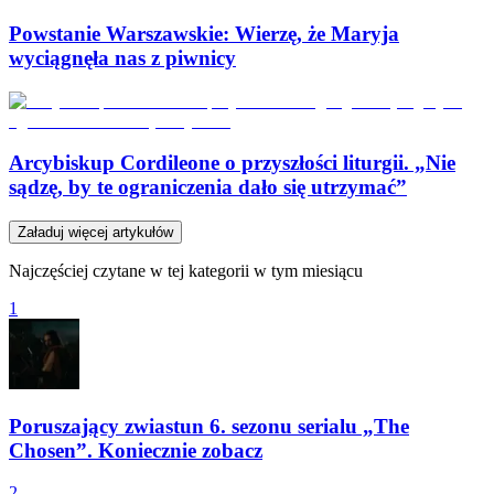
Powstanie Warszawskie: Wierzę, że Maryja
wyciągnęła nas z piwnicy
Arcybiskup Cordileone o przyszłości liturgii. „Nie
sądzę, by te ograniczenia dało się utrzymać”
Załaduj więcej artykułów
Najczęściej czytane w tej kategorii w tym miesiącu
1
Poruszający zwiastun 6. sezonu serialu „The
Chosen”. Koniecznie zobacz
2