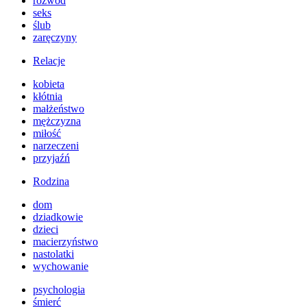
rozwód
seks
ślub
zaręczyny
Relacje
kobieta
kłótnia
małżeństwo
mężczyzna
miłość
narzeczeni
przyjaźń
Rodzina
dom
dziadkowie
dzieci
macierzyństwo
nastolatki
wychowanie
psychologia
śmierć