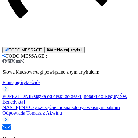
TODO MESSAGE
Archiwizuj artykuł
TODO MESSAGE
:
Słowa kluczowe/tagi powiązane z tym artykułem:
Francja
góry
kościół
POPRZEDNI
Książka od deski do deski [notatki do Reguły Św.
Benedykta]
NASTĘPNY
Czy szczęście można zdobyć własnymi siłami?
Odpowiada Tomasz z Akwinu