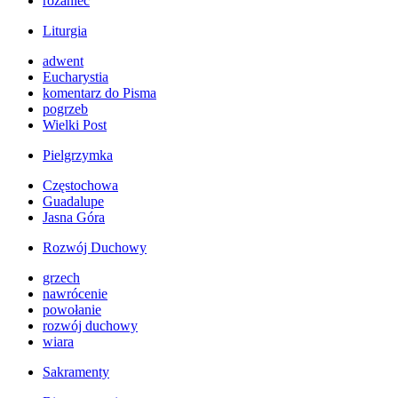
różaniec
Liturgia
adwent
Eucharystia
komentarz do Pisma
pogrzeb
Wielki Post
Pielgrzymka
Częstochowa
Guadalupe
Jasna Góra
Rozwój Duchowy
grzech
nawrócenie
powołanie
rozwój duchowy
wiara
Sakramenty