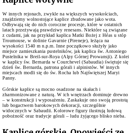
W innych rejonach, zwykle na większych wysokościach,
znajdziemy wolnostojące kaplice zbudowane jako wota.
Odbywają się do nich coroczne procesje, które w ostatnich
latach przeżywają prawdziwy renesans. Niektóre są związane
z cudami, jak na przykład kaplica Matki Bożej z Héas u stóp
Troumouse, w dolinie Gavarnie (Pireneje), leżąca na
wysokości 1540 m n.p.m. Inne początkowo służyły jako
miejsce zamieszkania pustelników, jak kaplica św. Antoniego
Pustelnika w Breil-sur-Roya (Alpy Górnej Prowansji). Z kolei
w kaplicy św. Bernarda w Courchevel (Sabaudia) świętuje się
dzień św. Bernarda, patrona górali i alpinistów. W innych
miejscach modli się do św. Rocha lub Najświętszej Maryi
Panny.
Górskie kaplice są mocno osadzone na skałach i
zharmonizowane z naturą. W ich wnętrzach dominuje drewno
– w konstrukcji i wyposażeniu. Zaskakuje ono swoją prostotą
lub bogactwem barokowych dekoracji, szczególnie
widocznych w Sabaudii. Kolorowe figury ilustrują ludową
pobożność oraz tradycje górali – ludu żyjącego blisko nieba.
Kaplice górskie. Opowieści ze