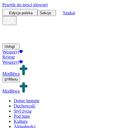
Przejdz do tresci glownej
Szukaj
Edycja
polska
Sekcje
Usługi
Wesprzyj
Rejestr
Wesprzyj
Modlitwa
Menu
Modlitwa
Dobre historie
Duchowość
Styl życia
Pod lupą
Kultura
Aktualności