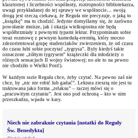
klasztornej i liczebności wspólnoty, roztropności bibliotekarza,
uwagi przykładanej do tej sprawy we wspólnocie… swoją
drogą jest rzeczą ciekawą, że Reguła nie precyzuje, o jaką to
„książkę” ma tu chodzić. Jedynie domyślamy się, że zarówno
powołanie mnisze, jak i okazja wielkopostna nie będą
współbrzmiały z pewnymi typami lektur. Przypominam sobie
teraz rozmowę z pewnym kamedułą-eremitą, który mocno
zdezorientował grupę studenciaków zwierzeniem, że od czasu
do czasu lubi sobie poczytać „tygrysa”. Były kiedyś takie
oznaczone „żółtym tygrysem” książeczki dla młodzieży o
różnych sensacjach II wojny światowej; no ale to na pewno
nie chodziło o Wielki Post!).
W każdym razie Reguła chce, żeby czytać. Na pewno zaś nie
chce, by „nic nie robić lub gadać”. Lektura zresztą nie jest tu
traktowana jako forma „relaksu” – raczej mówi się o
„pracowitym czytaniu”. Jest ono pod ochroną – kto w nim
przeszkadza, wpada w kary.
Niech nie zabraknie czytania [notatki do Reguły
Św. Benedykta]