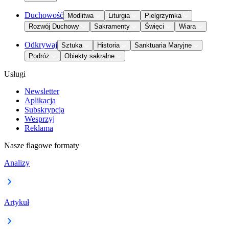
Duchowość
Modlitwa
Liturgia
Pielgrzymka
Rozwój Duchowy
Sakramenty
Święci
Wiara
Odkrywaj
Sztuka
Historia
Sanktuaria Maryjne
Podróż
Obiekty sakralne
Usługi
Newsletter
Aplikacja
Subskrypcja
Wesprzyj
Reklama
Nasze flagowe formaty
Analizy
Artykuł