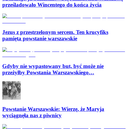
prześladowało Wincentego do końca życia
Jezus z przestrzelonym sercem. Ten krucyfiks
pamięta powstanie warszawskie
Gdyby nie wypastowany but, być może nie
przeżyłby Powstania Warszawskiego…
Powstanie Warszawskie: Wierzę, że Maryja
wyciągnęła nas z piwnicy