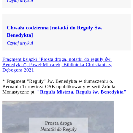
Czytaj artykuł
Chwała codzienna [notatki do Reguły Św.
Benedykta]
Czytaj artykuł
Fragment książki "Prosta droga, notatki do reguły św.
Benedykta", Paweł Milcarek, Biblioteka Christianitas,
Dębogora 2021
* Fragment "Reguły" św. Benedykta w tłumaczeniu o.
Bernarda Turowicza OSB opublikowany w serii Źródła
Monastyczne pt.
"Reguła Mistrza. Reguła św. Benedykta"