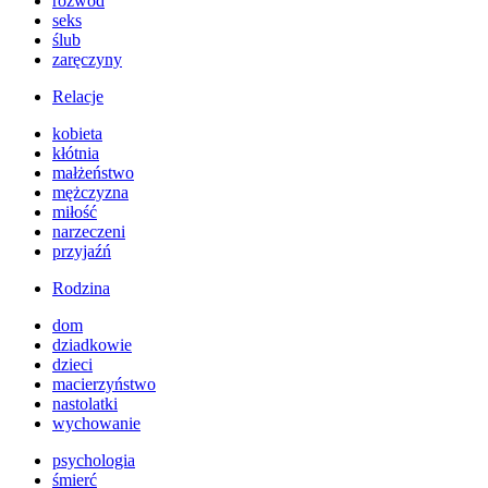
rozwód
seks
ślub
zaręczyny
Relacje
kobieta
kłótnia
małżeństwo
mężczyzna
miłość
narzeczeni
przyjaźń
Rodzina
dom
dziadkowie
dzieci
macierzyństwo
nastolatki
wychowanie
psychologia
śmierć