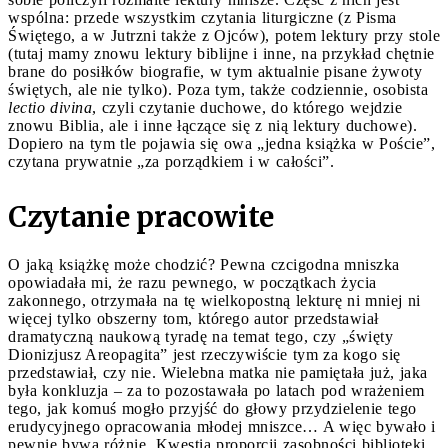
wspólna: przede wszystkim czytania liturgiczne (z Pisma
Świętego, a w Jutrzni także z Ojców), potem lektury przy stole
(tutaj mamy znowu lektury biblijne i inne, na przykład chętnie
brane do posiłków biografie, w tym aktualnie pisane żywoty
świętych, ale nie tylko). Poza tym, także codziennie, osobista
lectio divina
, czyli czytanie duchowe, do którego wejdzie
znowu Biblia, ale i inne łączące się z nią lektury duchowe).
Dopiero na tym tle pojawia się owa „jedna książka w Poście”,
czytana prywatnie „za porządkiem i w całości”.
Czytanie pracowite
O jaką książkę może chodzić? Pewna czcigodna mniszka
opowiadała mi, że razu pewnego, w początkach życia
zakonnego, otrzymała na tę wielkopostną lekturę ni mniej ni
więcej tylko obszerny tom, którego autor przedstawiał
dramatyczną naukową tyradę na temat tego, czy „święty
Dionizjusz Areopagita” jest rzeczywiście tym za kogo się
przedstawiał, czy nie. Wielebna matka nie pamiętała już, jaka
była konkluzja – za to pozostawała po latach pod wrażeniem
tego, jak komuś mogło przyjść do głowy przydzielenie tego
erudycyjnego opracowania młodej mniszce… A więc bywało i
pewnie bywa różnie. Kwestia proporcji zasobności biblioteki