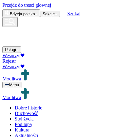
Przejdz do tresci glownej
Szukaj
Edycja
polska
Sekcje
Usługi
Wesprzyj
Rejestr
Wesprzyj
Modlitwa
Menu
Modlitwa
Dobre historie
Duchowość
Styl życia
Pod lupą
Kultura
Aktualności