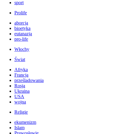
sport
Prolife
aborcja
bioetyka
eutanazja
pro-life
Włochy
Świat
Afryka
Francja
prześladowania
Rosja
Ukraina
USA
wojna
Religie
ekumenizm
Islam
Prawosławie