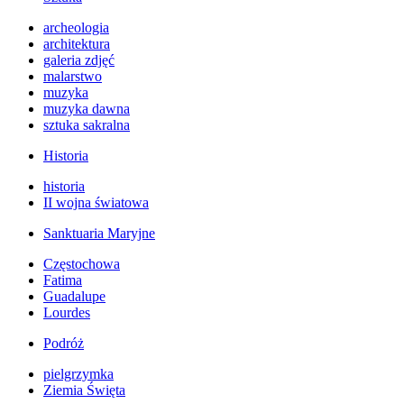
archeologia
architektura
galeria zdjęć
malarstwo
muzyka
muzyka dawna
sztuka sakralna
Historia
historia
II wojna światowa
Sanktuaria Maryjne
Częstochowa
Fatima
Guadalupe
Lourdes
Podróż
pielgrzymka
Ziemia Święta