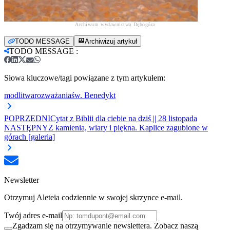
Archiwum wydawnictwa Dębogóra
TODO MESSAGE
Archiwizuj artykuł
TODO MESSAGE
:
Słowa kluczowe/tagi powiązane z tym artykułem:
modlitwa
rozważania
św. Benedykt
POPRZEDNI
Cytat z Biblii dla ciebie na dziś || 28 listopada
NASTĘPNY
Z kamienia, wiary i piękna. Kaplice zagubione w
górach [galeria]
Newsletter
Otrzymuj Aleteia codziennie w swojej skrzynce e-mail.
Twój adres e-mail
Zgadzam się na otrzymywanie newslettera. Zobacz naszą