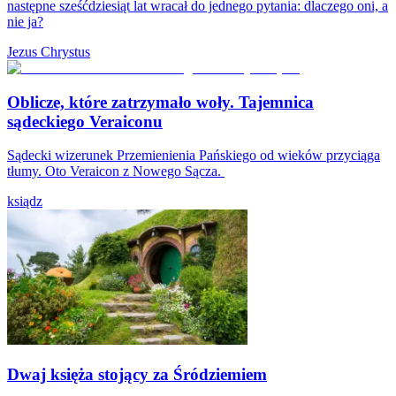
następne sześćdziesiąt lat wracał do jednego pytania: dlaczego oni, a
nie ja?
Jezus Chrystus
Oblicze, które zatrzymało woły. Tajemnica
sądeckiego Veraiconu
Sądecki wizerunek Przemienienia Pańskiego od wieków przyciąga
tłumy. Oto Veraicon z Nowego Sącza.
ksiądz
Dwaj księża stojący za Śródziemiem