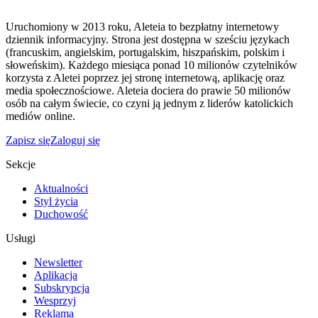
Uruchomiony w 2013 roku, Aleteia to bezpłatny internetowy
dziennik informacyjny. Strona jest dostępna w sześciu językach
(francuskim, angielskim, portugalskim, hiszpańskim, polskim i
słoweńskim). Każdego miesiąca ponad 10 milionów czytelników
korzysta z Aletei poprzez jej stronę internetową, aplikację oraz
media społecznościowe. Aleteia dociera do prawie 50 milionów
osób na całym świecie, co czyni ją jednym z liderów katolickich
mediów online.
Zapisz się
Zaloguj się
Sekcje
Aktualności
Styl życia
Duchowość
Usługi
Newsletter
Aplikacja
Subskrypcja
Wesprzyj
Reklama