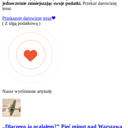
jednocześnie zmniejszając swoje podatki.
Przekaż darowiznę
teraz.
Przekazuję darowiznę teraz
( Z ulgą podatkową )
Nasze wyróżnione artykuły
„Dlaczego ja ocalałem?” Pięć minut nad Warszawą