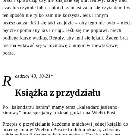
braci i sprawdzą, czy nie znajdzie się brat leniwy, który traci
czas bezczynnie lub na plotki, zamiast zająć się czytaniem i w
ten sposób nie tylko sam nie korzysta, lecz i innym
przeszkadza. Jeśli się taki znajdzie – oby tego nie było – niech
będzie upomniany raz i drugi. Jeśli się nie poprawi, niech
podlega karze według Reguły, aby inni się lękali. Żaden brat
nie ma wdawać się w rozmowę z innym w niewłaściwej
porze.
R
ozdział 48, 10-21
*
Książka z przydziału
Po „kalendarzu letnim” mamy teraz „kalendarz jesienno-
zimowy” oraz specjalny rozkład godzin na Wielki Post.
Przepis o przydzielaniu każdemu mnichowi jednej książki do
przeczytania w Wielkim Poście to dobra okazja, żebyśmy
sobie policzyli rozmaite lektury mnisze. Część z nich jest