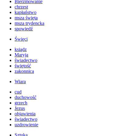
Bierzmowanie
chrzest
kapłaństwo
msza święta
msza trydencka
spowiedź
Święci
ksiądz
Maryja
świadectwo
świętość
zakonnica
Wiara
cud
duchowość
grzech
Jezus
objawienia
świadectwo
uzdrowienie
Sztuka