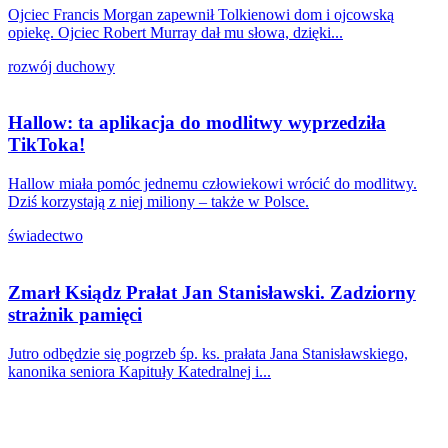
Ojciec Francis Morgan zapewnił Tolkienowi dom i ojcowską
opiekę. Ojciec Robert Murray dał mu słowa, dzięki...
rozwój duchowy
Hallow: ta aplikacja do modlitwy wyprzedziła
TikToka!
Hallow miała pomóc jednemu człowiekowi wrócić do modlitwy.
Dziś korzystają z niej miliony – także w Polsce.
świadectwo
Zmarł Ksiądz Prałat Jan Stanisławski. Zadziorny
strażnik pamięci
Jutro odbędzie się pogrzeb śp. ks. prałata Jana Stanisławskiego,
kanonika seniora Kapituły Katedralnej i...