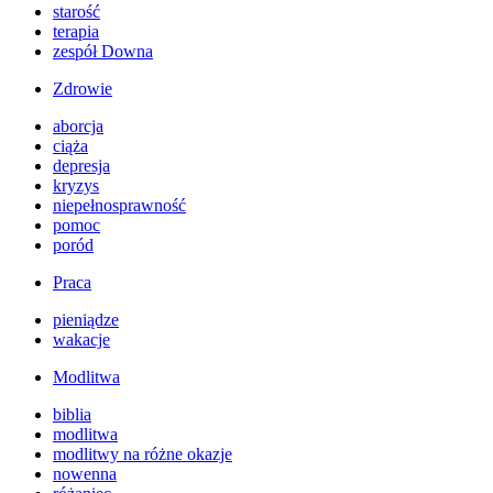
starość
terapia
zespół Downa
Zdrowie
aborcja
ciąża
depresja
kryzys
niepełnosprawność
pomoc
poród
Praca
pieniądze
wakacje
Modlitwa
biblia
modlitwa
modlitwy na różne okazje
nowenna