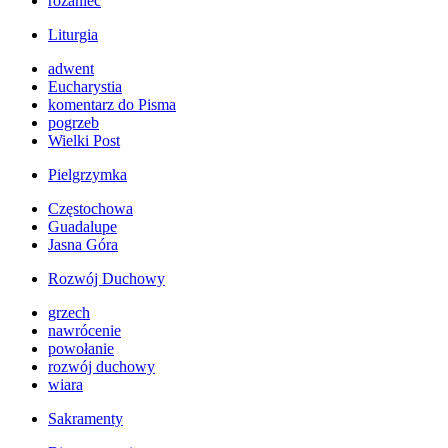
różaniec
Liturgia
adwent
Eucharystia
komentarz do Pisma
pogrzeb
Wielki Post
Pielgrzymka
Częstochowa
Guadalupe
Jasna Góra
Rozwój Duchowy
grzech
nawrócenie
powołanie
rozwój duchowy
wiara
Sakramenty