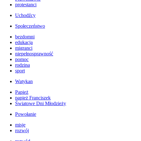
protestanci
Uchodźcy
Społeczeństwo
bezdomni
edukacja
migranci
niepełnosprawność
pomoc
rodzina
sport
Watykan
Papież
papież Franciszek
Światowe Dni Młodzieży
Powołanie
misje
rozwój