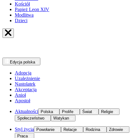
Kościół
Papież Leon XIV
Modlitwa
Dzieci
Edycja
polska
Adopcja
Uzależnienie
Nastolatek
Akceptacja
Anioł
Apostoł
Aktualności
Polska
Prolife
Świat
Religie
Społeczeństwo
Watykan
Styl życia
Powołanie
Relacje
Rodzina
Zdrowie
Praca