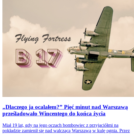
„Dlaczego ja ocalałem?” Pięć minut nad Warszawą
prześladowało Wincentego do końca życia
Miał 19 lat, gdy na jego oczach bombowiec z przyjaciółmi na
pokładzie zamienił się nad walczącą Warszawą w kulę ognia. Przez