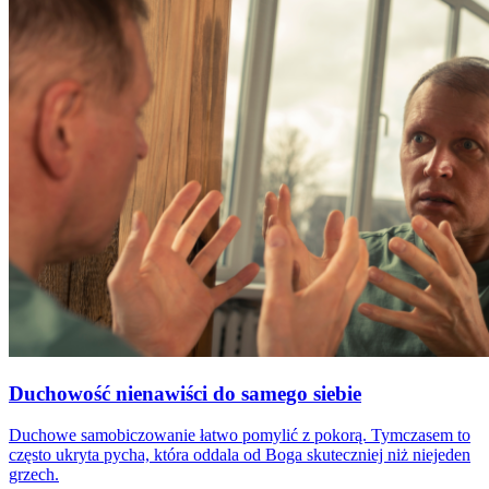
Duchowość nienawiści do samego siebie
Duchowe samobiczowanie łatwo pomylić z pokorą. Tymczasem to
często ukryta pycha, która oddala od Boga skuteczniej niż niejeden
grzech.