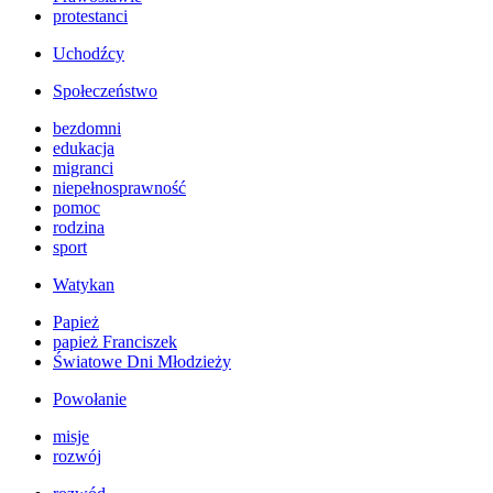
protestanci
Uchodźcy
Społeczeństwo
bezdomni
edukacja
migranci
niepełnosprawność
pomoc
rodzina
sport
Watykan
Papież
papież Franciszek
Światowe Dni Młodzieży
Powołanie
misje
rozwój