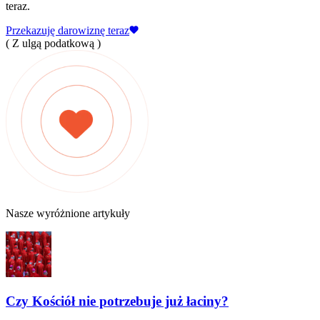
teraz.
Przekazuję darowiznę teraz
( Z ulgą podatkową )
Nasze wyróżnione artykuły
Czy Kościół nie potrzebuje już łaciny?