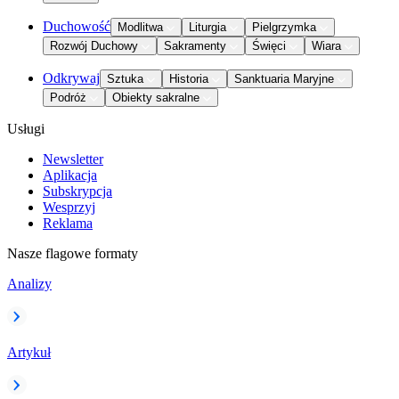
Duchowość
Modlitwa
Liturgia
Pielgrzymka
Rozwój Duchowy
Sakramenty
Święci
Wiara
Odkrywaj
Sztuka
Historia
Sanktuaria Maryjne
Podróż
Obiekty sakralne
Usługi
Newsletter
Aplikacja
Subskrypcja
Wesprzyj
Reklama
Nasze flagowe formaty
Analizy
Artykuł