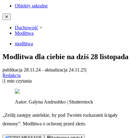
Obiekty sakralne
✕
Duchowość
>
Modlitwa
modlitwa
Modlitwa dla ciebie na dziś 28 listopada
publikacja 28.11.24
-
aktualizacja 24.11.25
|
Redakcja
|
1
min czytania
Autor:
Galyna Andrushko | Shutterstock
„Ześlij zastępy anielskie, by pod Twoimi rozkazami ścigały
demony”. Modlitwa o ochronę przed złem.
TODO MESSAGE
Archiwizuj artykuł