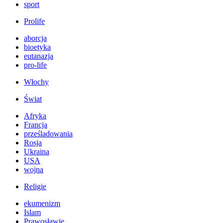
sport
Prolife
aborcja
bioetyka
eutanazja
pro-life
Włochy
Świat
Afryka
Francja
prześladowania
Rosja
Ukraina
USA
wojna
Religie
ekumenizm
Islam
Prawosławie