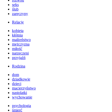
rozwód
seks
ślub
zaręczyny
Relacje
kobieta
kłótnia
małżeństwo
mężczyzna
miłość
narzeczeni
przyjaźń
Rodzina
dom
dziadkowie
dzieci
macierzyństwo
nastolatki
wychowanie
psychologia
śmierć