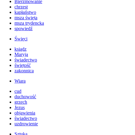
Bierzmowanie
chrzest
kapłaństwo
msza święta
msza trydencka
spowiedź
Święci
ksiądz
Maryja
świadectwo
świętość
zakonnica
Wiara
cud
duchowość
grzech
Jezus
objawienia
świadectwo
uzdrowienie
Sztuka