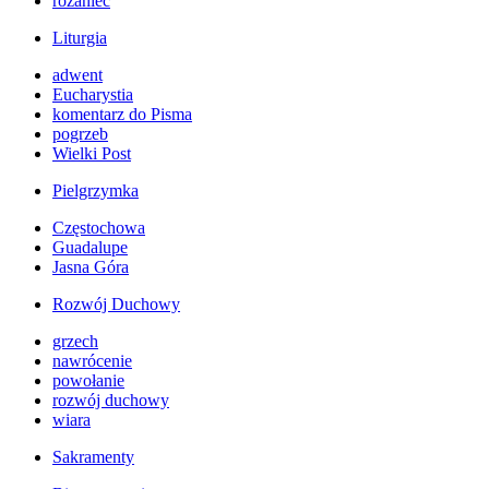
różaniec
Liturgia
adwent
Eucharystia
komentarz do Pisma
pogrzeb
Wielki Post
Pielgrzymka
Częstochowa
Guadalupe
Jasna Góra
Rozwój Duchowy
grzech
nawrócenie
powołanie
rozwój duchowy
wiara
Sakramenty