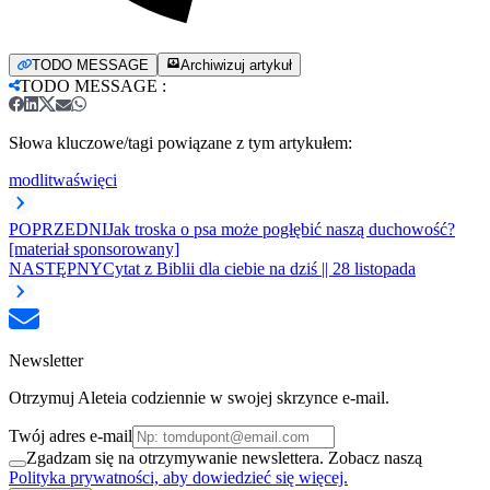
TODO MESSAGE
Archiwizuj artykuł
TODO MESSAGE
:
Słowa kluczowe/tagi powiązane z tym artykułem:
modlitwa
święci
POPRZEDNI
Jak troska o psa może pogłębić naszą duchowość?
[materiał sponsorowany]
NASTĘPNY
Cytat z Biblii dla ciebie na dziś || 28 listopada
Newsletter
Otrzymuj Aleteia codziennie w swojej skrzynce e-mail.
Twój adres e-mail
Zgadzam się na otrzymywanie newslettera. Zobacz naszą
Polityka prywatności, aby dowiedzieć się więcej.