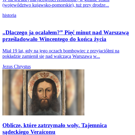
(województwo kujawsko-pomorskie), tuż przy drodze...
historia
„Dlaczego ja ocalałem?” Pięć minut nad Warszawą
prześladowało Wincentego do końca życia
Miał 19 lat, gdy na jego oczach bombowiec z przyjaciółmi na
pokładzie zamienił się nad walczącą Warszawą w...
Jezus Chrystus
Oblicze, które zatrzymało woły. Tajemnica
sądeckiego Veraiconu