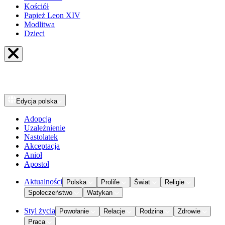
Kościół
Papież Leon XIV
Modlitwa
Dzieci
Edycja
polska
Adopcja
Uzależnienie
Nastolatek
Akceptacja
Anioł
Apostoł
Aktualności
Polska
Prolife
Świat
Religie
Społeczeństwo
Watykan
Styl życia
Powołanie
Relacje
Rodzina
Zdrowie
Praca