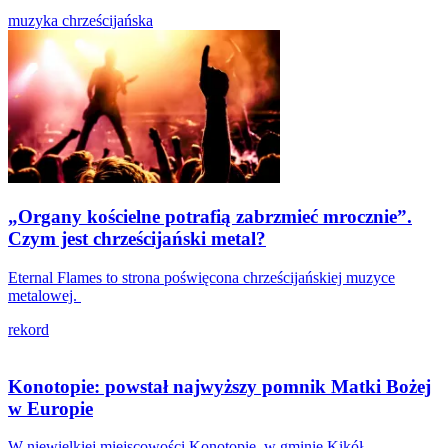
muzyka chrześcijańska
„Organy kościelne potrafią zabrzmieć mrocznie”.
Czym jest chrześcijański metal?
Eternal Flames to strona poświęcona chrześcijańskiej muzyce
metalowej.
rekord
Konotopie: powstał najwyższy pomnik Matki Bożej
w Europie
W niewielkiej miejscowości Konotopie, w gminie Kikół