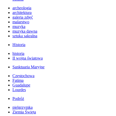
archeologia
architektura
galeria zdjęć
malarstwo
muzyka
muzyka dawna
sztuka sakralna
Historia
historia
II wojna światowa
Sanktuaria Maryjne
Częstochowa
Fatima
Guadalupe
Lourdes
Podróż
pielgrzymka
Ziemia Święta