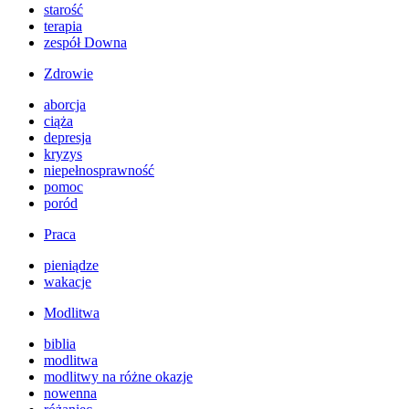
starość
terapia
zespół Downa
Zdrowie
aborcja
ciąża
depresja
kryzys
niepełnosprawność
pomoc
poród
Praca
pieniądze
wakacje
Modlitwa
biblia
modlitwa
modlitwy na różne okazje
nowenna