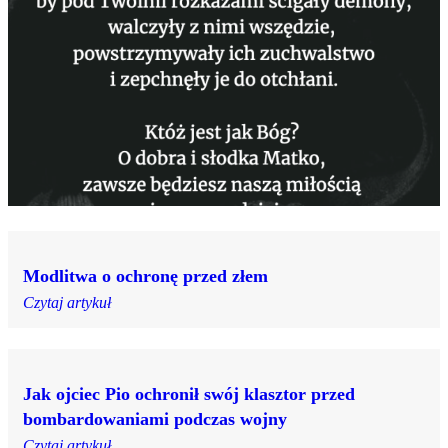
Modlitwa o ochronę przed złem
Czytaj artykuł
Jak ojciec Pio ochronił swój klasztor przed
bombardowaniami podczas wojny
Czytaj artykuł