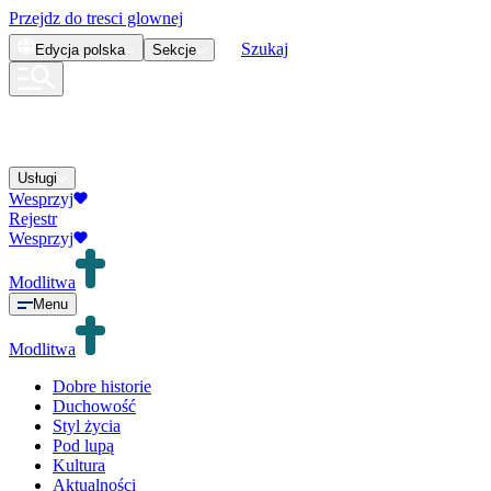
Przejdz do tresci glownej
Szukaj
Edycja
polska
Sekcje
Usługi
Wesprzyj
Rejestr
Wesprzyj
Modlitwa
Menu
Modlitwa
Dobre historie
Duchowość
Styl życia
Pod lupą
Kultura
Aktualności