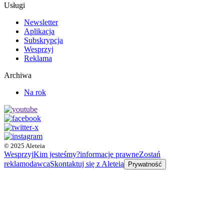
Usługi
Newsletter
Aplikacja
Subskrypcja
Wesprzyj
Reklama
Archiwa
Na rok
© 2025 Aleteia
Wesprzyj
Kim jesteśmy?
informacje prawne
Zostań
reklamodawcą
Skontaktuj się z Aleteią
Prywatność