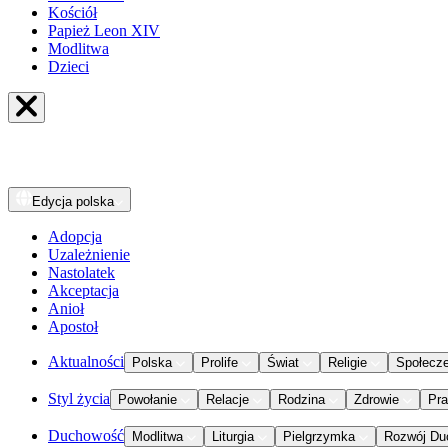
Kościół
Papież Leon XIV
Modlitwa
Dzieci
Edycja
polska
Adopcja
Uzależnienie
Nastolatek
Akceptacja
Anioł
Apostoł
Aktualności
Polska
Prolife
Świat
Religie
Społecz
Styl życia
Powołanie
Relacje
Rodzina
Zdrowie
Pr
Duchowość
Modlitwa
Liturgia
Pielgrzymka
Rozwój Du