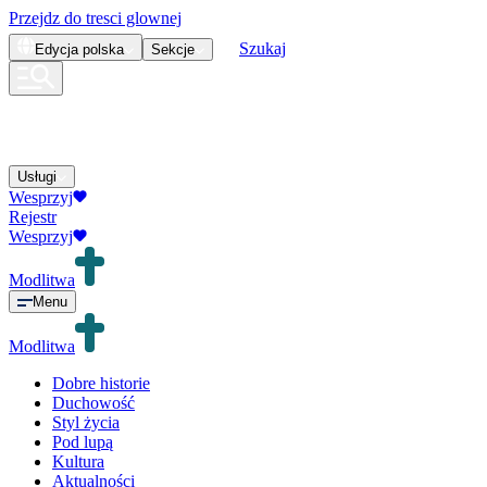
Przejdz do tresci glownej
Szukaj
Edycja
polska
Sekcje
Usługi
Wesprzyj
Rejestr
Wesprzyj
Modlitwa
Menu
Modlitwa
Dobre historie
Duchowość
Styl życia
Pod lupą
Kultura
Aktualności