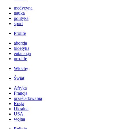
medycyna
nauka
polityka
sport
Prolife
aborcja
bioetyka
eutanazja
pro-life
Włochy
Świat
Afryka
Francja
prześladowania
Rosja
Ukraina
USA
wojna
Religie