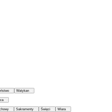
eństwo
Watykan
aca
chowy
Sakramenty
Święci
Wiara