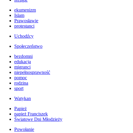
ekumenizm
Islam
Prawosławie
protestanci
Uchodźcy
Społeczeństwo
bezdomni
edukacja
migranci
niepełnosprawność
pomoc
rodzina
sport
Watykan
Papież
papież Franciszek
Światowe Dni Młodzieży
Powołanie