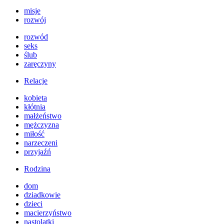
misje
rozwój
rozwód
seks
ślub
zaręczyny
Relacje
kobieta
kłótnia
małżeństwo
mężczyzna
miłość
narzeczeni
przyjaźń
Rodzina
dom
dziadkowie
dzieci
macierzyństwo
nastolatki