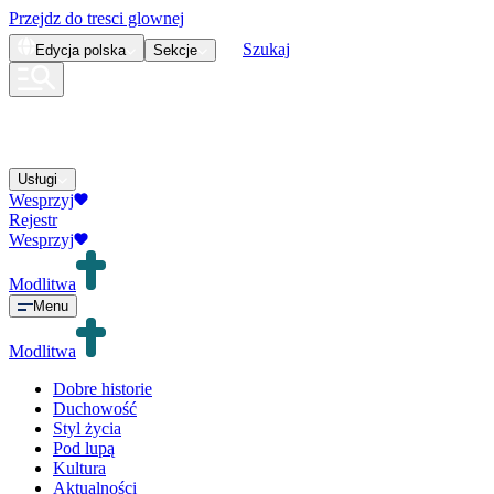
Przejdz do tresci glownej
Szukaj
Edycja
polska
Sekcje
Usługi
Wesprzyj
Rejestr
Wesprzyj
Modlitwa
Menu
Modlitwa
Dobre historie
Duchowość
Styl życia
Pod lupą
Kultura
Aktualności