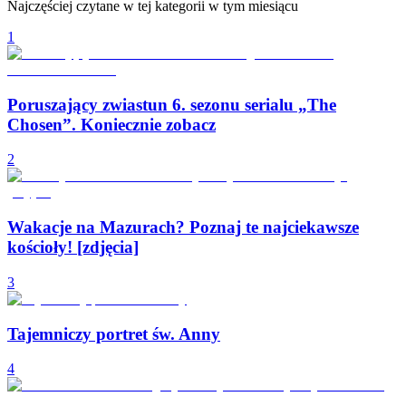
Najczęściej czytane w tej kategorii w tym miesiącu
1
Poruszający zwiastun 6. sezonu serialu „The
Chosen”. Koniecznie zobacz
2
Wakacje na Mazurach? Poznaj te najciekawsze
kościoły! [zdjęcia]
3
Tajemniczy portret św. Anny
4