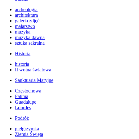
archeologia
architektura
galeria zdjęć
malarstwo
muzyka
muzyka dawna
sztuka sakralna
Historia
historia
II wojna światowa
Sanktuaria Maryjne
Częstochowa
Fatima
Guadalupe
Lourdes
Podróż
pielgrzymka
Ziemia Święta