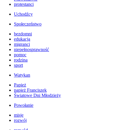
protestanci
Uchodźcy
Społeczeństwo
bezdomni
edukacja
migranci
niepełnosprawność
pomoc
rodzina
sport
Watykan
Papież
papież Franciszek
Światowe Dni Młodzieży
Powołanie
misje
rozwój