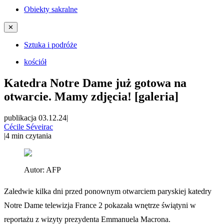
Obiekty sakralne
✕
Sztuka i podróże
kościół
Katedra Notre Dame już gotowa na
otwarcie. Mamy zdjęcia! [galeria]
publikacja 03.12.24
|
Cécile Séveirac
|
4
min czytania
Autor:
AFP
Zaledwie kilka dni przed ponownym otwarciem paryskiej katedry
Notre Dame telewizja France 2 pokazała wnętrze świątyni w
reportażu z wizyty prezydenta Emmanuela Macrona.