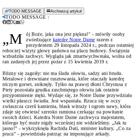
TODO MESSAGE
Archiwizuj artykuł
TODO MESSAGE
:
„M
ój Boże, jaka ona jest piękna!" - mówiły osoby
zwiedzające
katedrę Notre Dame
razem z
prezydentem 29 listopada 2024 r., podczas ostatniej
roboczej wizyty głowy państwa na placu budowy. Świątynia
wzbudziła zachwyt. Wygląda jak zmartwychwstała, wolna od
ran zadanych jej przez pożar z 15 kwietnia 2019 r.
Blizny się zagoiły: nie ma śladu ołowiu, sadzy ani brudu.
Metalowe i drewniane rusztowania, które otaczały katedrę
niczym gorset, zniknęły. Tylko na prawej dłoni Chrystusa z
Piety pozostała grudka zaschniętego ołowiu jak ostatnie
przypomnienie męki. Wydaje się, że Notre Dame przywdziała
wielki płaszcz światła. Jest wspaniała. Rzuca się w oczy
zwłaszcza czerń kamienia, blask witraży i ogrom nawy, która
zdaje się otwierać szeroko ramiona czekając na powitanie
swoich dzieci. Katedra Notre Dame zachwyca majestatem,
którego być może nigdy wcześniej nie widzieliśmy. „Jak tu
jasno!” - wykrzyknęła Rachida Dati, minister kultury. „Co za
praca” - powiedziała patrząc na imponujące arkady.