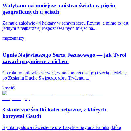
Watykan: najmniejsze państwo świata w pięciu
geograficznych ujęciach
Zajmuje zaledwie 44 hektary w samym sercu Rzymu, a mimo to jest
jednym z najbardziej rozpoznawalnych miejsc na...
męczennicy
Ognie Najświętszego Serca Jezusowego — jak Tyrol
zawarł przymierze z niebem
Co roku w połowie czerwca, w noc poprzedzającą trzecią niedzielę
po Zesłaniu Ducha Świętego, góry Trydentu,...
kościół
3 skuteczne środki katechetyczne, z których
korzystał Gaudí
Symbole, słowa i świadectwo w bazylice Sagrada Familia, którą