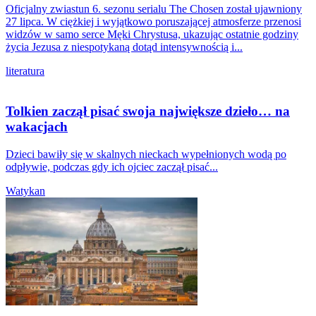
Oficjalny zwiastun 6. sezonu serialu The Chosen został ujawniony
27 lipca. W ciężkiej i wyjątkowo poruszającej atmosferze przenosi
widzów w samo serce Męki Chrystusa, ukazując ostatnie godziny
życia Jezusa z niespotykaną dotąd intensywnością i...
literatura
Tolkien zaczął pisać swoja największe dzieło… na
wakacjach
Dzieci bawiły się w skalnych nieckach wypełnionych wodą po
odpływie, podczas gdy ich ojciec zaczął pisać...
Watykan