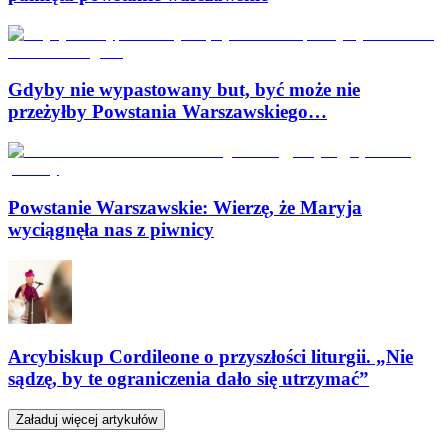
Gdyby nie wypastowany but, być może nie
przeżyłby Powstania Warszawskiego…
Powstanie Warszawskie: Wierzę, że Maryja
wyciągnęła nas z piwnicy
Arcybiskup Cordileone o przyszłości liturgii. „Nie
sądzę, by te ograniczenia dało się utrzymać”
Załaduj więcej artykułów