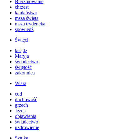
Bierzmowanie
chrzest
kapłaństwo
msza święta
msza trydencka
spowiedź
Święci
ksiądz
Maryja
świadectwo
świętość
zakonnica
Wiara
cud
duchowość
grzech
Jezus
objawienia
świadectwo
uzdrowienie
Sztuka