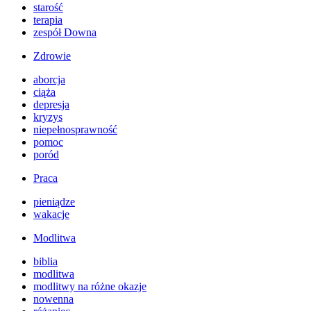
starość
terapia
zespół Downa
Zdrowie
aborcja
ciąża
depresja
kryzys
niepełnosprawność
pomoc
poród
Praca
pieniądze
wakacje
Modlitwa
biblia
modlitwa
modlitwy na różne okazje
nowenna