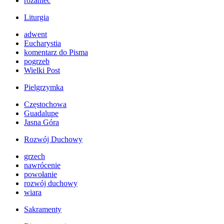
różaniec
Liturgia
adwent
Eucharystia
komentarz do Pisma
pogrzeb
Wielki Post
Pielgrzymka
Częstochowa
Guadalupe
Jasna Góra
Rozwój Duchowy
grzech
nawrócenie
powołanie
rozwój duchowy
wiara
Sakramenty