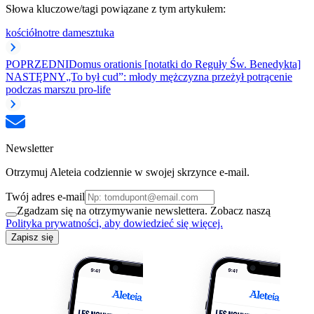
Słowa kluczowe/tagi powiązane z tym artykułem:
kościół
notre dame
sztuka
POPRZEDNI
Domus orationis [notatki do Reguły Św. Benedykta]
NASTĘPNY
„To był cud”: młody mężczyzna przeżył potrącenie
podczas marszu pro-life
Newsletter
Otrzymuj Aleteia codziennie w swojej skrzynce e-mail.
Twój adres e-mail
Zgadzam się na otrzymywanie newslettera. Zobacz naszą
Polityka prywatności, aby dowiedzieć się więcej.
Zapisz się