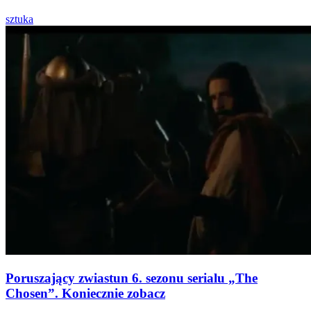
sztuka
Poruszający zwiastun 6. sezonu serialu „The
Chosen”. Koniecznie zobacz