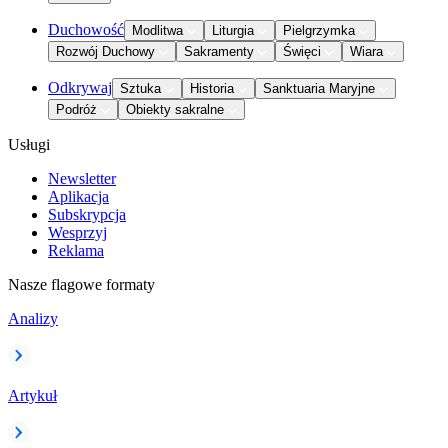
Duchowość
Modlitwa
Liturgia
Pielgrzymka
Rozwój Duchowy
Sakramenty
Święci
Wiara
Odkrywaj
Sztuka
Historia
Sanktuaria Maryjne
Podróż
Obiekty sakralne
Usługi
Newsletter
Aplikacja
Subskrypcja
Wesprzyj
Reklama
Nasze flagowe formaty
Analizy
Artykuł