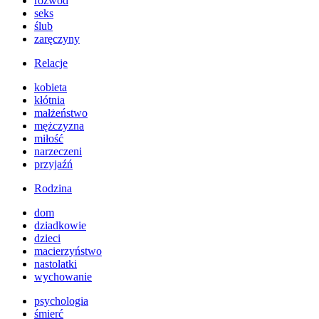
rozwód
seks
ślub
zaręczyny
Relacje
kobieta
kłótnia
małżeństwo
mężczyzna
miłość
narzeczeni
przyjaźń
Rodzina
dom
dziadkowie
dzieci
macierzyństwo
nastolatki
wychowanie
psychologia
śmierć