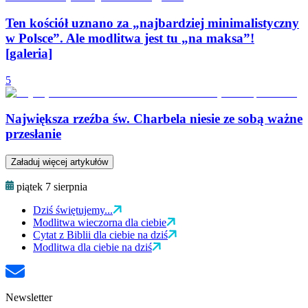
Ten kościół uznano za „najbardziej minimalistyczny
w Polsce”. Ale modlitwa jest tu „na maksa”!
[galeria]
5
Największa rzeźba św. Charbela niesie ze sobą ważne
przesłanie
Załaduj więcej artykułów
piątek 7 sierpnia
Dziś świętujemy...
Modlitwa wieczorna dla ciebie
Cytat z Biblii dla ciebie na dziś
Modlitwa dla ciebie na dziś
Newsletter