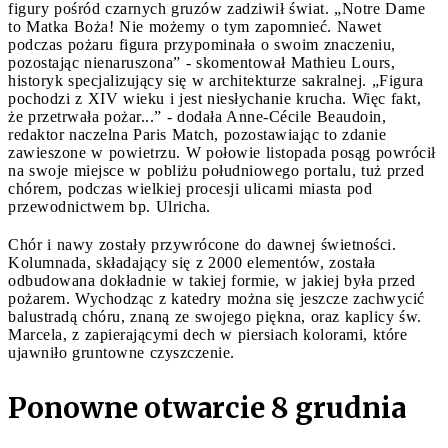
figury pośród czarnych gruzów zadziwił świat. „Notre Dame
to Matka Boża! Nie możemy o tym zapomnieć. Nawet
podczas pożaru figura przypominała o swoim znaczeniu,
pozostając nienaruszona” - skomentował Mathieu Lours,
historyk specjalizujący się w architekturze sakralnej. „Figura
pochodzi z XIV wieku i jest niesłychanie krucha. Więc fakt,
że przetrwała pożar...” - dodała Anne-Cécile Beaudoin,
redaktor naczelna Paris Match, pozostawiając to zdanie
zawieszone w powietrzu. W połowie listopada posąg powrócił
na swoje miejsce w pobliżu południowego portalu, tuż przed
chórem, podczas wielkiej procesji ulicami miasta pod
przewodnictwem bp. Ulricha.
Chór i nawy zostały przywrócone do dawnej świetności.
Kolumnada, składający się z 2000 elementów, została
odbudowana dokładnie w takiej formie, w jakiej była przed
pożarem. Wychodząc z katedry można się jeszcze zachwycić
balustradą chóru, znaną ze swojego piękna, oraz kaplicy św.
Marcela, z zapierającymi dech w piersiach kolorami, które
ujawniło gruntowne czyszczenie.
Ponowne otwarcie 8 grudnia