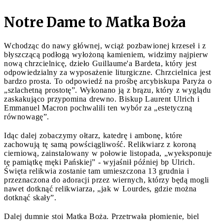
Notre Dame to Matka Boża
Wchodząc do nawy głównej, wciąż pozbawionej krzeseł i z
błyszczącą podłogą wyłożoną kamieniem, widzimy najpierw
nową chrzcielnicę, dzieło Guillaume'a Bardeta, który jest
odpowiedzialny za wyposażenie liturgiczne. Chrzcielnica jest
bardzo prosta. To odpowiedź na prośbę arcybiskupa Paryża o
„szlachetną prostotę”. Wykonano ją z brązu, który z wyglądu
zaskakująco przypomina drewno. Biskup Laurent Ulrich i
Emmanuel Macron pochwalili ten wybór za „estetyczną
równowagę”.
Idąc dalej zobaczymy ołtarz, katedrę i ambonę, które
zachowują tę samą powściągliwość. Relikwiarz z koroną
cierniową, zainstalowany w połowie listopada, „wyeksponuje
tę pamiątkę męki Pańskiej” - wyjaśnił później bp Ulrich.
Święta relikwia zostanie tam umieszczona 13 grudnia i
przeznaczona do adoracji przez wiernych, którzy będą mogli
nawet dotknąć relikwiarza, „jak w Lourdes, gdzie można
dotknąć skały”.
Dalej dumnie stoi Matka Boża. Przetrwała płomienie, biel