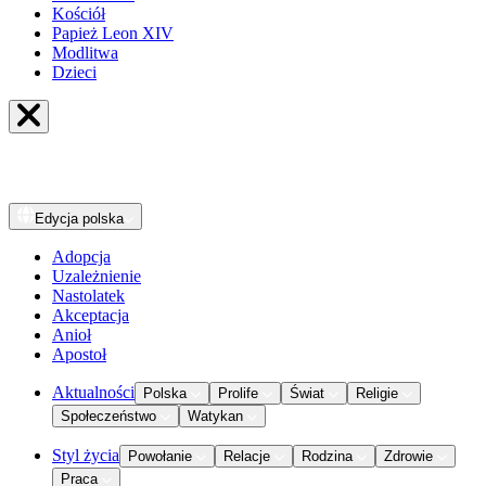
Kościół
Papież Leon XIV
Modlitwa
Dzieci
Edycja
polska
Adopcja
Uzależnienie
Nastolatek
Akceptacja
Anioł
Apostoł
Aktualności
Polska
Prolife
Świat
Religie
Społeczeństwo
Watykan
Styl życia
Powołanie
Relacje
Rodzina
Zdrowie
Praca