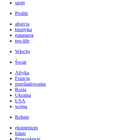
sport
Prolife
aborcja
bioetyka
eutanazja
pro-life
Włochy
Świat
Afryka
Francja
prześladowania
Rosja
Ukraina
USA
wojna
Religie
ekumenizm
Islam
Prawosławie