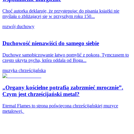
Choć autorka deklaruje, że przystępując do pisania książki nie
myślała o zbliżającej się w przyszłym roku 150...
rozwój duchowy
Duchowość nienawiści do samego siebie
Duchowe samobiczowanie łatwo pomylić z pokorą. Tymczasem to
często ukryta pycha, która oddala od Boga...
muzyka chrześcijańska
„Organy kościelne potrafią zabrzmieć mrocznie”.
Czym jest chrześcijański metal?
Eternal Flames to strona poświęcona chrześcijańskiej muzyce
metalowej.