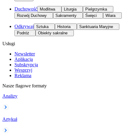
Duchowość
Modlitwa
Liturgia
Pielgrzymka
Rozwój Duchowy
Sakramenty
Święci
Wiara
Odkrywaj
Sztuka
Historia
Sanktuaria Maryjne
Podróż
Obiekty sakralne
Usługi
Newsletter
Aplikacja
Subskrypcja
Wesprzyj
Reklama
Nasze flagowe formaty
Analizy
Artykuł