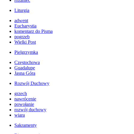
różaniec
Liturgia
adwent
Eucharystia
komentarz do Pisma
pogrzeb
Wielki Post
Pielgrzymka
Częstochowa
Guadalupe
Jasna Góra
Rozwój Duchowy
grzech
nawrócenie
powołanie
rozwój duchowy
wiara
Sakramenty