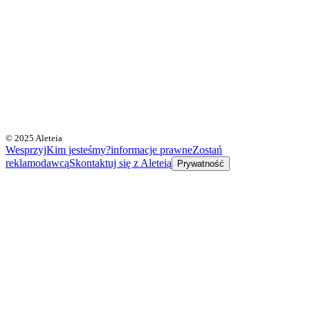
© 2025 Aleteia
Wesprzyj
Kim jesteśmy?
informacje prawne
Zostań
reklamodawcą
Skontaktuj się z Aleteią
Prywatność