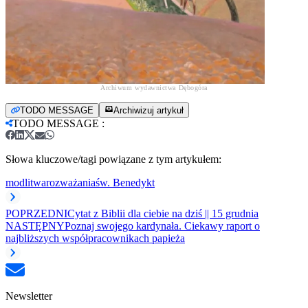
Archiwum wydawnictwa Dębogóra
TODO MESSAGE
Archiwizuj artykuł
TODO MESSAGE
:
Słowa kluczowe/tagi powiązane z tym artykułem:
modlitwa
rozważania
św. Benedykt
POPRZEDNI
Cytat z Biblii dla ciebie na dziś || 15 grudnia
NASTĘPNY
Poznaj swojego kardynała. Ciekawy raport o
najbliższych współpracownikach papieża
Newsletter