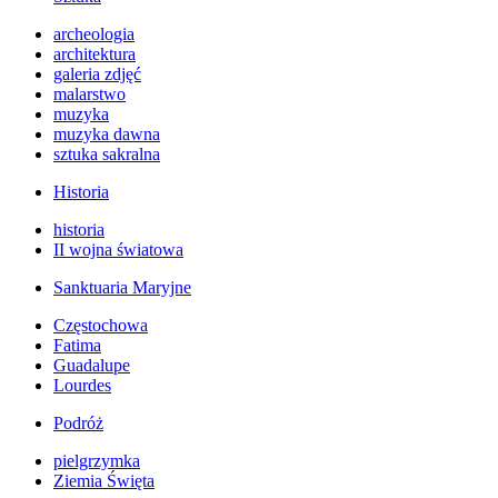
archeologia
architektura
galeria zdjęć
malarstwo
muzyka
muzyka dawna
sztuka sakralna
Historia
historia
II wojna światowa
Sanktuaria Maryjne
Częstochowa
Fatima
Guadalupe
Lourdes
Podróż
pielgrzymka
Ziemia Święta