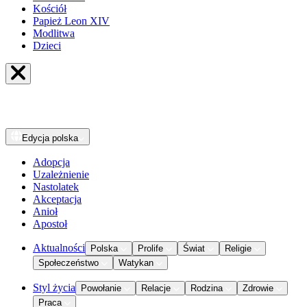
Kościół
Papież Leon XIV
Modlitwa
Dzieci
Edycja
polska
Adopcja
Uzależnienie
Nastolatek
Akceptacja
Anioł
Apostoł
Aktualności
Polska
Prolife
Świat
Religie
Społeczeństwo
Watykan
Styl życia
Powołanie
Relacje
Rodzina
Zdrowie
Praca