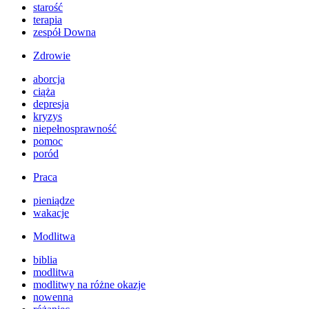
starość
terapia
zespół Downa
Zdrowie
aborcja
ciąża
depresja
kryzys
niepełnosprawność
pomoc
poród
Praca
pieniądze
wakacje
Modlitwa
biblia
modlitwa
modlitwy na różne okazje
nowenna