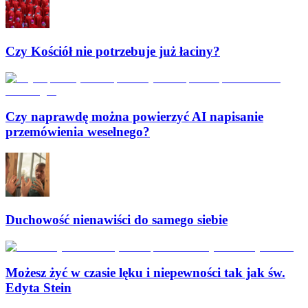
Czy Kościół nie potrzebuje już łaciny?
Czy naprawdę można powierzyć AI napisanie
przemówienia weselnego?
Duchowość nienawiści do samego siebie
Możesz żyć w czasie lęku i niepewności tak jak św.
Edyta Stein