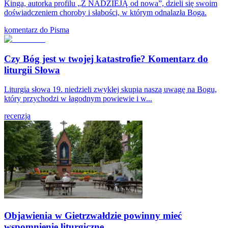
Kinga, autorka profilu „Z NADZIEJĄ od nowa”, dzieli się swoim
doświadczeniem choroby i słabości, w którym odnalazła Boga.
komentarz do Pisma
Czy Bóg jest w twojej katastrofie? Komentarz do
liturgii Słowa
Liturgia słowa 19. niedzieli zwykłej skupia naszą uwagę na Bogu,
który przychodzi w łagodnym powiewie i w...
recenzja
Objawienia w Gietrzwałdzie powinny mieć
wspomnienie liturgiczne