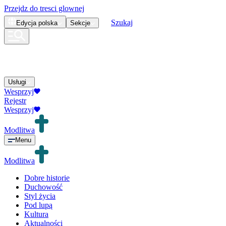
Przejdz do tresci glownej
Szukaj
Edycja
polska
Sekcje
Usługi
Wesprzyj
Rejestr
Wesprzyj
Modlitwa
Menu
Modlitwa
Dobre historie
Duchowość
Styl życia
Pod lupą
Kultura
Aktualności