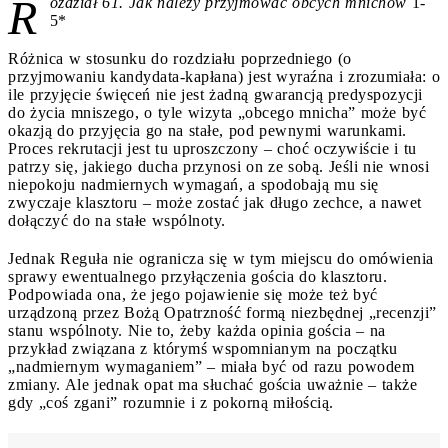
R
ozdział 61. Jak należy przyjmować obcych mnichów
1-
5*
Różnica w stosunku do rozdziału poprzedniego (o
przyjmowaniu kandydata-kapłana) jest wyraźna i zrozumiała: o
ile przyjęcie święceń nie jest żadną gwarancją predyspozycji
do życia mniszego, o tyle wizyta „obcego mnicha” może być
okazją do przyjęcia go na stałe, pod pewnymi warunkami.
Proces rekrutacji jest tu uproszczony – choć oczywiście i tu
patrzy się, jakiego ducha przynosi on ze sobą. Jeśli nie wnosi
niepokoju nadmiernych wymagań, a spodobają mu się
zwyczaje klasztoru – może zostać jak długo zechce, a nawet
dołączyć do na stałe wspólnoty.
Jednak Reguła nie ogranicza się w tym miejscu do omówienia
sprawy ewentualnego przyłączenia gościa do klasztoru.
Podpowiada ona, że jego pojawienie się może też być
urządzoną przez Bożą Opatrzność formą niezbędnej „recenzji”
stanu wspólnoty. Nie to, żeby każda opinia gościa – na
przykład związana z którymś wspomnianym na początku
„nadmiernym wymaganiem” – miała być od razu powodem
zmiany. Ale jednak opat ma słuchać gościa uważnie – także
gdy „coś zgani” rozumnie i z pokorną miłością.