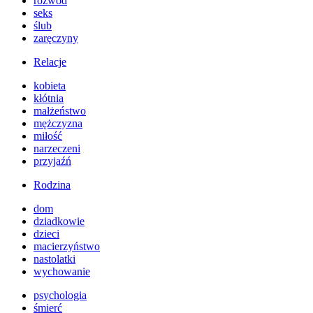
rozwód
seks
ślub
zaręczyny
Relacje
kobieta
kłótnia
małżeństwo
mężczyzna
miłość
narzeczeni
przyjaźń
Rodzina
dom
dziadkowie
dzieci
macierzyństwo
nastolatki
wychowanie
psychologia
śmierć