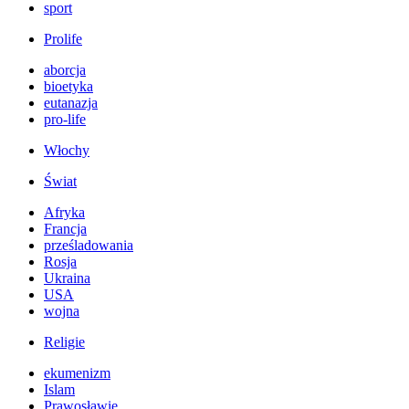
sport
Prolife
aborcja
bioetyka
eutanazja
pro-life
Włochy
Świat
Afryka
Francja
prześladowania
Rosja
Ukraina
USA
wojna
Religie
ekumenizm
Islam
Prawosławie