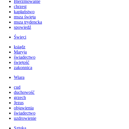
Bierzmowanie
chrzest
kapłaństwo
msza święta
msza trydencka
spowiedź
Święci
ksiądz
Maryja
świadectwo
świętość
zakonnica
Wiara
cud
duchowość
grzech
Jezus
objawienia
świadectwo
uzdrowienie
Sztuka