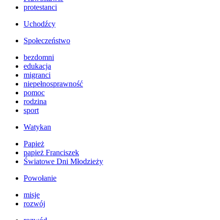
protestanci
Uchodźcy
Społeczeństwo
bezdomni
edukacja
migranci
niepełnosprawność
pomoc
rodzina
sport
Watykan
Papież
papież Franciszek
Światowe Dni Młodzieży
Powołanie
misje
rozwój