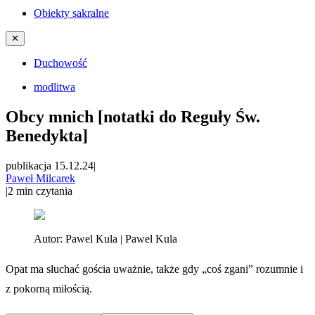
Obiekty sakralne
✕
Duchowość
modlitwa
Obcy mnich [notatki do Reguły Św.
Benedykta]
publikacja 15.12.24
|
Paweł Milcarek
|
2
min czytania
Autor:
Pawel Kula | Pawel Kula
Opat ma słuchać gościa uważnie, także gdy „coś zgani” rozumnie i
z pokorną miłością.