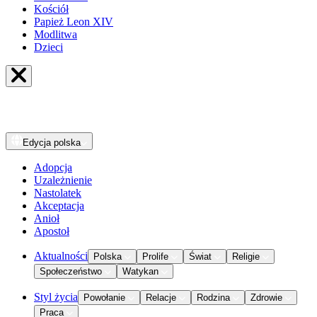
Kościół
Papież Leon XIV
Modlitwa
Dzieci
Edycja
polska
Adopcja
Uzależnienie
Nastolatek
Akceptacja
Anioł
Apostoł
Aktualności
Polska
Prolife
Świat
Religie
Społeczeństwo
Watykan
Styl życia
Powołanie
Relacje
Rodzina
Zdrowie
Praca