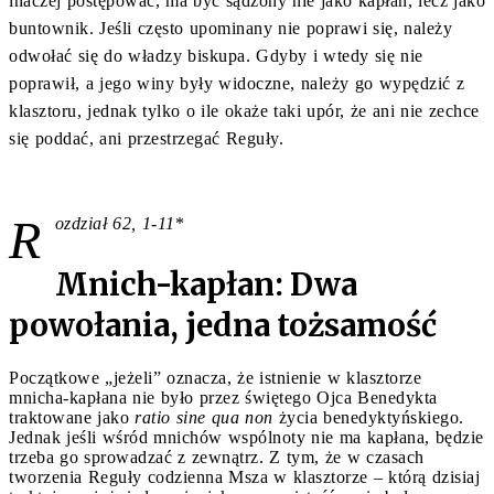
inaczej postępować, ma być sądzony nie jako kapłan, lecz jako
buntownik. Jeśli często upominany nie poprawi się, należy
odwołać się do władzy biskupa. Gdyby i wtedy się nie
poprawił, a jego winy były widoczne, należy go wypędzić z
klasztoru, jednak tylko o ile okaże taki upór, że ani nie zechce
się poddać, ani przestrzegać Reguły.
R
ozdział 62, 1-11
*
Mnich-kapłan: Dwa
powołania, jedna tożsamość
Początkowe „jeżeli” oznacza, że istnienie w klasztorze
mnicha-kapłana nie było przez świętego Ojca Benedykta
traktowane jako
ratio sine qua non
życia benedyktyńskiego.
Jednak jeśli wśród mnichów wspólnoty nie ma kapłana, będzie
trzeba go sprowadzać z zewnątrz. Z tym, że w czasach
tworzenia Reguły codzienna Msza w klasztorze – którą dzisiaj