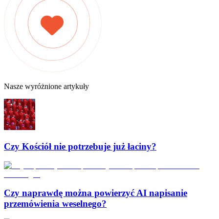
Nasze wyróżnione artykuły
Czy Kościół nie potrzebuje już łaciny?
Czy naprawdę można powierzyć AI napisanie
przemówienia weselnego?