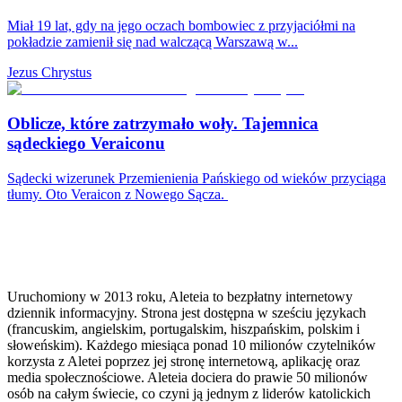
Miał 19 lat, gdy na jego oczach bombowiec z przyjaciółmi na
pokładzie zamienił się nad walczącą Warszawą w...
Jezus Chrystus
Oblicze, które zatrzymało woły. Tajemnica
sądeckiego Veraiconu
Sądecki wizerunek Przemienienia Pańskiego od wieków przyciąga
tłumy. Oto Veraicon z Nowego Sącza.
Uruchomiony w 2013 roku, Aleteia to bezpłatny internetowy
dziennik informacyjny. Strona jest dostępna w sześciu językach
(francuskim, angielskim, portugalskim, hiszpańskim, polskim i
słoweńskim). Każdego miesiąca ponad 10 milionów czytelników
korzysta z Aletei poprzez jej stronę internetową, aplikację oraz
media społecznościowe. Aleteia dociera do prawie 50 milionów
osób na całym świecie, co czyni ją jednym z liderów katolickich