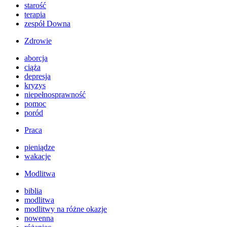
starość
terapia
zespół Downa
Zdrowie
aborcja
ciąża
depresja
kryzys
niepełnosprawność
pomoc
poród
Praca
pieniądze
wakacje
Modlitwa
biblia
modlitwa
modlitwy na różne okazje
nowenna