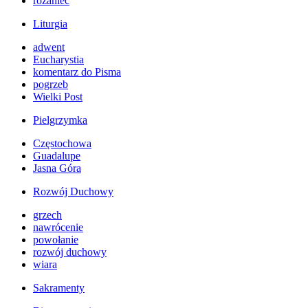
różaniec
Liturgia
adwent
Eucharystia
komentarz do Pisma
pogrzeb
Wielki Post
Pielgrzymka
Częstochowa
Guadalupe
Jasna Góra
Rozwój Duchowy
grzech
nawrócenie
powołanie
rozwój duchowy
wiara
Sakramenty