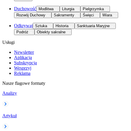
Duchowość
Modlitwa
Liturgia
Pielgrzymka
Rozwój Duchowy
Sakramenty
Święci
Wiara
Odkrywaj
Sztuka
Historia
Sanktuaria Maryjne
Podróż
Obiekty sakralne
Usługi
Newsletter
Aplikacja
Subskrypcja
Wesprzyj
Reklama
Nasze flagowe formaty
Analizy
Artykuł