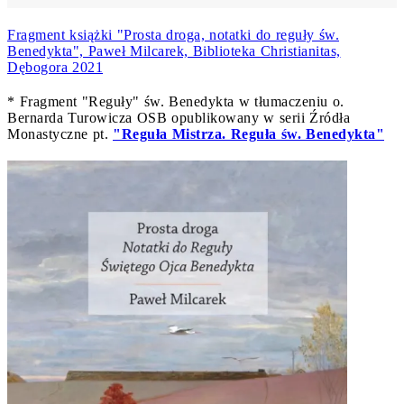
Fragment książki "Prosta droga, notatki do reguły św.
Benedykta", Paweł Milcarek, Biblioteka Christianitas,
Dębogora 2021
* Fragment "Reguły" św. Benedykta w tłumaczeniu o.
Bernarda Turowicza OSB opublikowany w serii Źródła
Monastyczne pt.
"Reguła Mistrza. Reguła św. Benedykta"