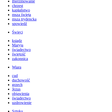
Bierzmowanie
chrzest
kapłaństwo
msza święta
msza trydencka
spowiedź
Święci
ksiądz
Maryja
świadectwo
świętość
zakonnica
Wiara
cud
duchowość
grzech
Jezus
objawienia
świadectwo
uzdrowienie
Sztuka