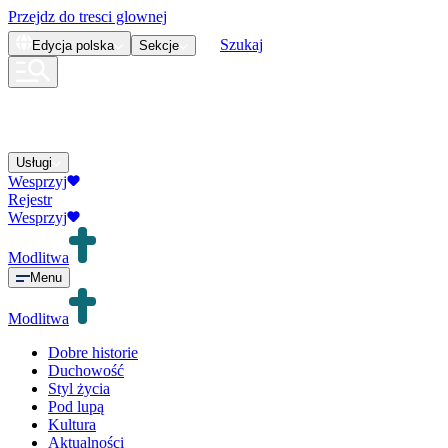
Przejdz do tresci glownej
Szukaj
Edycja
polska
Sekcje
Usługi
Wesprzyj
Rejestr
Wesprzyj
Modlitwa
Menu
Modlitwa
Dobre historie
Duchowość
Styl życia
Pod lupą
Kultura
Aktualności