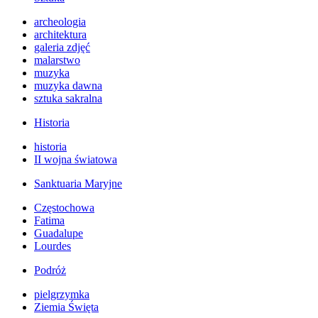
archeologia
architektura
galeria zdjęć
malarstwo
muzyka
muzyka dawna
sztuka sakralna
Historia
historia
II wojna światowa
Sanktuaria Maryjne
Częstochowa
Fatima
Guadalupe
Lourdes
Podróż
pielgrzymka
Ziemia Święta