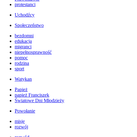
protestanci
Uchodźcy
Społeczeństwo
bezdomni
edukacja
migranci
niepełnosprawność
pomoc
rodzina
sport
Watykan
Papież
papież Franciszek
Światowe Dni Młodzieży
Powołanie
misje
rozwój