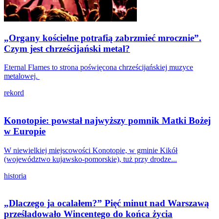
„Organy kościelne potrafią zabrzmieć mrocznie”.
Czym jest chrześcijański metal?
Eternal Flames to strona poświęcona chrześcijańskiej muzyce
metalowej.
rekord
Konotopie: powstał najwyższy pomnik Matki Bożej
w Europie
W niewielkiej miejscowości Konotopie, w gminie Kikół
(województwo kujawsko-pomorskie), tuż przy drodze...
historia
„Dlaczego ja ocalałem?” Pięć minut nad Warszawą
prześladowało Wincentego do końca życia