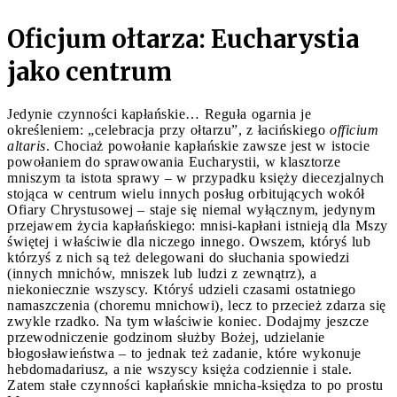
Oficjum ołtarza: Eucharystia
jako centrum
Jedynie czynności kapłańskie… Reguła ogarnia je
określeniem: „celebracja przy ołtarzu”, z łacińskiego
officium
altaris
. Chociaż powołanie kapłańskie zawsze jest w istocie
powołaniem do sprawowania Eucharystii, w klasztorze
mniszym ta istota sprawy – w przypadku księży diecezjalnych
stojąca w centrum wielu innych posług orbitujących wokół
Ofiary Chrystusowej – staje się niemal wyłącznym, jedynym
przejawem życia kapłańskiego: mnisi-kapłani istnieją dla Mszy
świętej i właściwie dla niczego innego. Owszem, któryś lub
którzyś z nich są też delegowani do słuchania spowiedzi
(innych mnichów, mniszek lub ludzi z zewnątrz), a
niekoniecznie wszyscy. Któryś udzieli czasami ostatniego
namaszczenia (choremu mnichowi), lecz to przecież zdarza się
zwykle rzadko. Na tym właściwie koniec. Dodajmy jeszcze
przewodniczenie godzinom służby Bożej, udzielanie
błogosławieństwa – to jednak też zadanie, które wykonuje
hebdomadariusz, a nie wszyscy księża codziennie i stale.
Zatem stałe czynności kapłańskie mnicha-księdza to po prostu