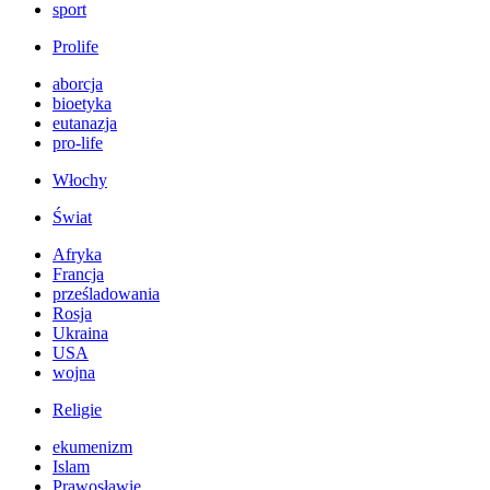
sport
Prolife
aborcja
bioetyka
eutanazja
pro-life
Włochy
Świat
Afryka
Francja
prześladowania
Rosja
Ukraina
USA
wojna
Religie
ekumenizm
Islam
Prawosławie