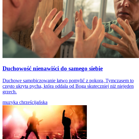
Duchowość nienawiści do samego siebie
Duchowe samobiczowanie łatwo pomylić z pokorą. Tymczasem to
często ukryta pycha, która oddala od Boga skuteczniej niż niejeden
grzech.
muzyka chrześcijańska