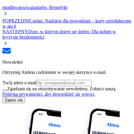
modlitwa
rozważania
św. Benedykt
POPRZEDNI
Caritas: Nadzieja dla powodzian – karty przedpłacone
w akcji
NASTĘPNY
Dom, w którym dzieje się dobro. Dla kobiet w
kryzysie bezdomności
Newsletter
Otrzymuj Aleteia codziennie w swojej skrzynce e-mail.
Twój adres e-mail
Zgadzam się na otrzymywanie newslettera. Zobacz naszą
Polityka prywatności, aby dowiedzieć się więcej.
Zapisz się