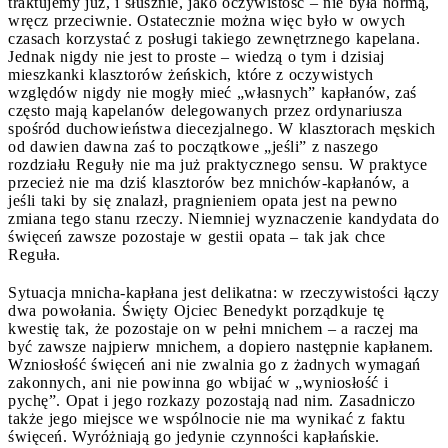
traktujemy już, i słusznie, jako oczywistość – nie była normą,
wręcz przeciwnie. Ostatecznie można więc było w owych
czasach korzystać z posługi takiego zewnętrznego kapelana.
Jednak nigdy nie jest to proste – wiedzą o tym i dzisiaj
mieszkanki klasztorów żeńskich, które z oczywistych
względów nigdy nie mogły mieć „własnych” kapłanów, zaś
często mają kapelanów delegowanych przez ordynariusza
spośród duchowieństwa diecezjalnego. W klasztorach męskich
od dawien dawna zaś to początkowe „jeśli” z naszego
rozdziału Reguły nie ma już praktycznego sensu. W praktyce
przecież nie ma dziś klasztorów bez mnichów-kapłanów, a
jeśli taki by się znalazł, pragnieniem opata jest na pewno
zmiana tego stanu rzeczy. Niemniej wyznaczenie kandydata do
święceń zawsze pozostaje w gestii opata – tak jak chce
Reguła.
Sytuacja mnicha-kapłana jest delikatna: w rzeczywistości łączy
dwa powołania. Święty Ojciec Benedykt porządkuje tę
kwestię tak, że pozostaje on w pełni mnichem – a raczej ma
być zawsze najpierw mnichem, a dopiero następnie kapłanem.
Wzniosłość święceń ani nie zwalnia go z żadnych wymagań
zakonnych, ani nie powinna go wbijać w „wyniosłość i
pychę”. Opat i jego rozkazy pozostają nad nim. Zasadniczo
także jego miejsce we wspólnocie nie ma wynikać z faktu
święceń. Wyróżniają go jedynie czynności kapłańskie.