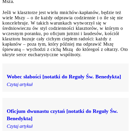
Msza.
Jeśli w klasztorze jest wielu mnichów-kapłanów, będzie też
wiele Mszy – o ile każdy odprawia codziennie i o ile się nie
koncelebruje. W takich warunkach wytworzył się w
średniowieczu ów styl codzienności klasztorów, w którym o
wczesnym poranku, po oficjum jutrzni i laudesów, kościół
klasztoru buzuje cały cichym ciepłem radości: każdy z
kapłanów – poza tym, który później ma odprawić Mszę
śpiewaną – wychodzi z cichą Mszą do któregoś z ołtarzy. Oto
ukryte serce eucharystyczne wspólnoty.
Wobec słabości [notatki do Reguły Św. Benedykta]
Czytaj artykuł
Oficjum dwunastu czytań [notatki do Reguły Św.
Benedykta]
Czytaj artykuł