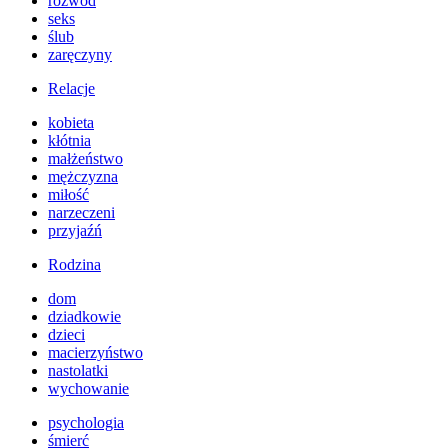
rozwód
seks
ślub
zaręczyny
Relacje
kobieta
kłótnia
małżeństwo
mężczyzna
miłość
narzeczeni
przyjaźń
Rodzina
dom
dziadkowie
dzieci
macierzyństwo
nastolatki
wychowanie
psychologia
śmierć