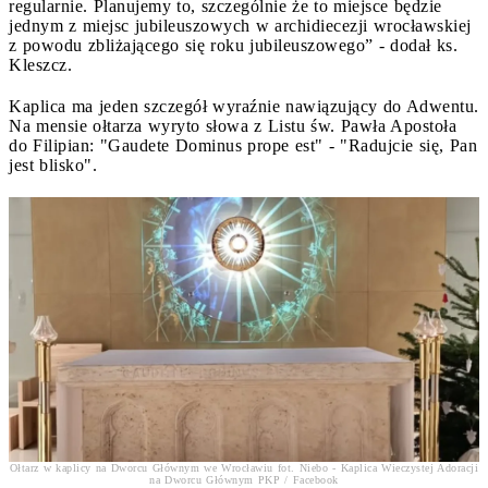
regularnie. Planujemy to, szczególnie że to miejsce będzie
jednym z miejsc jubileuszowych w archidiecezji wrocławskiej
z powodu zbliżającego się roku jubileuszowego” - dodał ks.
Kleszcz.
Kaplica ma jeden szczegół wyraźnie nawiązujący do Adwentu.
Na mensie ołtarza wyryto słowa z Listu św. Pawła Apostoła
do Filipian: "Gaudete Dominus prope est" - "Radujcie się, Pan
jest blisko".
Ołtarz w kaplicy na Dworcu Głównym we Wrocławiu fot. Niebo - Kaplica Wieczystej Adoracji
na Dworcu Głównym PKP / Facebook