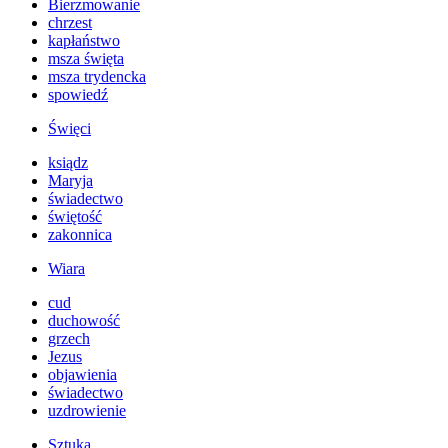
Bierzmowanie
chrzest
kapłaństwo
msza święta
msza trydencka
spowiedź
Święci
ksiądz
Maryja
świadectwo
świętość
zakonnica
Wiara
cud
duchowość
grzech
Jezus
objawienia
świadectwo
uzdrowienie
Sztuka