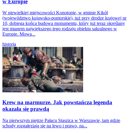
w Europie
W niewielkiej miejscowości Konotopie, w gminie Kikół
(województwo kujawsko-pomorskie), tuż przy drodze krajowej nr
10, dobiega końca budowa monumentu, który już teraz określany
jest mianem największego tego rodzaju obiektu sakralnego w
Europie. Mowa...
historia
Krew na marmurze. Jak powstańcza legenda
okazała się prawdą
Na pierwszym piętrze Pałacu Staszica w Warszawie, tam gdzie
schody rozgałęziają się na lewo i prawo, na...