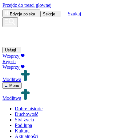
Przejdz do tresci glownej
Szukaj
Edycja
polska
Sekcje
Usługi
Wesprzyj
Rejestr
Wesprzyj
Modlitwa
Menu
Modlitwa
Dobre historie
Duchowość
Styl życia
Pod lupą
Kultura
Aktualności