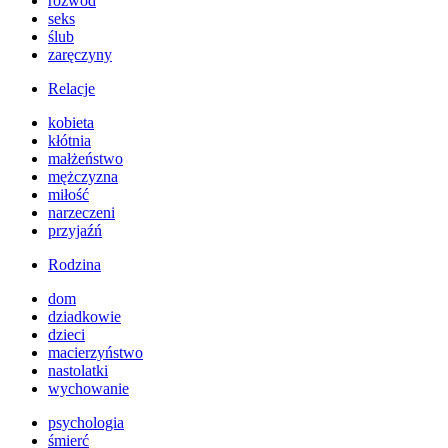
rozwód
seks
ślub
zaręczyny
Relacje
kobieta
kłótnia
małżeństwo
mężczyzna
miłość
narzeczeni
przyjaźń
Rodzina
dom
dziadkowie
dzieci
macierzyństwo
nastolatki
wychowanie
psychologia
śmierć