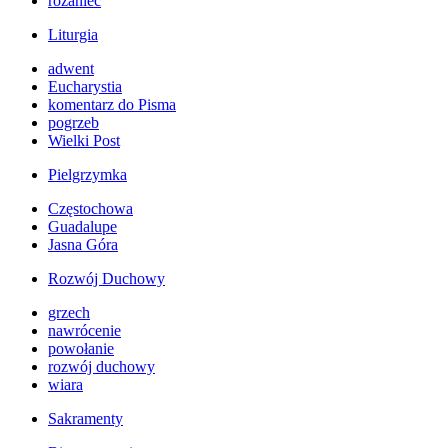
różaniec
Liturgia
adwent
Eucharystia
komentarz do Pisma
pogrzeb
Wielki Post
Pielgrzymka
Częstochowa
Guadalupe
Jasna Góra
Rozwój Duchowy
grzech
nawrócenie
powołanie
rozwój duchowy
wiara
Sakramenty