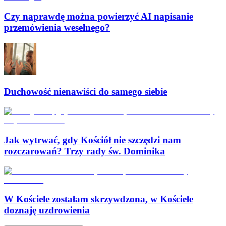
Czy naprawdę można powierzyć AI napisanie
przemówienia weselnego?
Duchowość nienawiści do samego siebie
Jak wytrwać, gdy Kościół nie szczędzi nam
rozczarowań? Trzy rady św. Dominika
W Kościele zostałam skrzywdzona, w Kościele
doznaję uzdrowienia