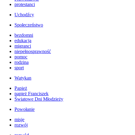
protestanci
Uchodźcy
Społeczeństwo
bezdomni
edukacja
migranci
niepełnosprawność
pomoc
rodzina
sport
Watykan
Papież
papież Franciszek
Światowe Dni Młodzieży
Powołanie
misje
rozwój