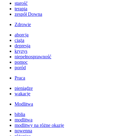
starość
terapia
zespół Downa
Zdrowie
aborcja
ciąża
depresja
kryzys
niepełnosprawność
pomoc
poród
Praca
pieniądze
wakacje
Modlitwa
biblia
modlitwa
modlitwy na różne okazje
nowenna