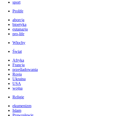
sport
Prolife
aborcja
bioetyka
eutanazja
pro-life
Włochy
Świat
Afryka
Francja
prześladowania
Rosja
Ukraina
USA
wojna
Religie
ekumenizm
Islam
Prawosławie