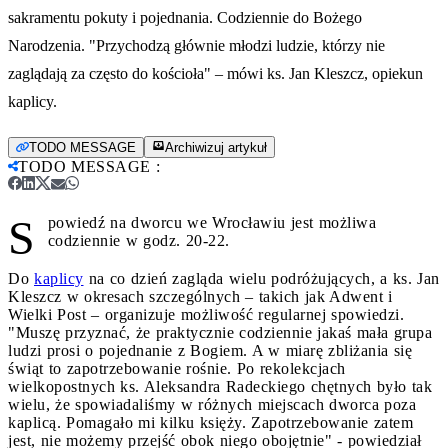
sakramentu pokuty i pojednania. Codziennie do Bożego
Narodzenia. "Przychodzą głównie młodzi ludzie, którzy nie
zaglądają za często do kościoła" – mówi ks. Jan Kleszcz, opiekun
kaplicy.
TODO MESSAGE
Archiwizuj artykuł
TODO MESSAGE
:
S
powiedź na dworcu we Wrocławiu jest możliwa
codziennie w godz. 20-22.
Do
kaplicy
na co dzień zagląda wielu podróżujących, a ks. Jan
Kleszcz w okresach szczególnych – takich jak Adwent i
Wielki Post – organizuje możliwość regularnej spowiedzi.
"Muszę przyznać, że praktycznie codziennie jakaś mała grupa
ludzi prosi o pojednanie z Bogiem. A w miarę zbliżania się
świąt to zapotrzebowanie rośnie. Po rekolekcjach
wielkopostnych ks. Aleksandra Radeckiego chętnych było tak
wielu, że spowiadaliśmy w różnych miejscach dworca poza
kaplicą. Pomagało mi kilku księży. Zapotrzebowanie zatem
jest, nie możemy przejść obok niego obojętnie" - powiedział