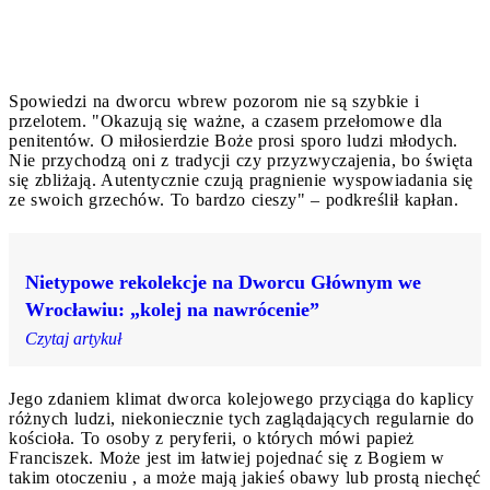
Spowiedzi na dworcu wbrew pozorom nie są szybkie i
przelotem. "Okazują się ważne, a czasem przełomowe dla
penitentów. O miłosierdzie Boże prosi sporo ludzi młodych.
Nie przychodzą oni z tradycji czy przyzwyczajenia, bo święta
się zbliżają. Autentycznie czują pragnienie wyspowiadania się
ze swoich grzechów. To bardzo cieszy" – podkreślił kapłan.
Nietypowe rekolekcje na Dworcu Głównym we
Wrocławiu: „kolej na nawrócenie”
Czytaj artykuł
Jego zdaniem klimat dworca kolejowego przyciąga do kaplicy
różnych ludzi, niekoniecznie tych zaglądających regularnie do
kościoła. To osoby z peryferii, o których mówi papież
Franciszek. Może jest im łatwiej pojednać się z Bogiem w
takim otoczeniu , a może mają jakieś obawy lub prostą niechęć