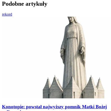
Podobne artykuły
rekord
Konotopie: powstał najwyższy pomnik Matki Bożej