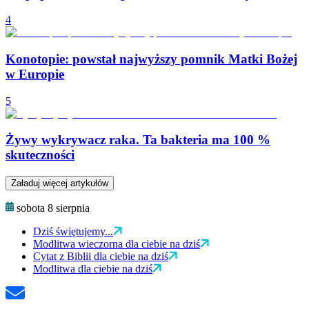
4
Konotopie: powstał najwyższy pomnik Matki Bożej
w Europie
5
Żywy wykrywacz raka. Ta bakteria ma 100 %
skuteczności
Załaduj więcej artykułów
sobota 8 sierpnia
Dziś świętujemy...
Modlitwa wieczorna dla ciebie na dziś
Cytat z Biblii dla ciebie na dziś
Modlitwa dla ciebie na dziś