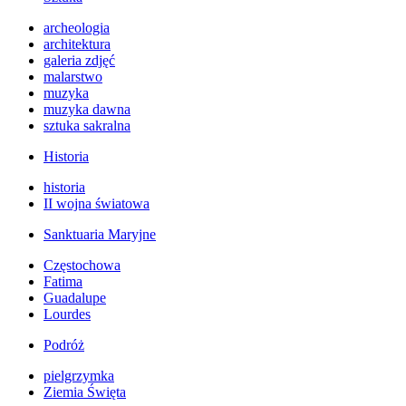
archeologia
architektura
galeria zdjęć
malarstwo
muzyka
muzyka dawna
sztuka sakralna
Historia
historia
II wojna światowa
Sanktuaria Maryjne
Częstochowa
Fatima
Guadalupe
Lourdes
Podróż
pielgrzymka
Ziemia Święta