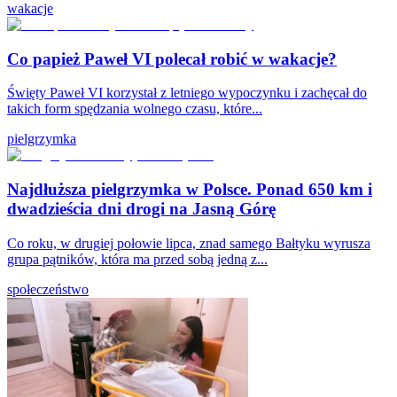
wakacje
Co papież Paweł VI polecał robić w wakacje?
Święty Paweł VI korzystał z letniego wypoczynku i zachęcał do
takich form spędzania wolnego czasu, które...
pielgrzymka
Najdłuższa pielgrzymka w Polsce. Ponad 650 km i
dwadzieścia dni drogi na Jasną Górę
Co roku, w drugiej połowie lipca, znad samego Bałtyku wyrusza
grupa pątników, która ma przed sobą jedną z...
społeczeństwo