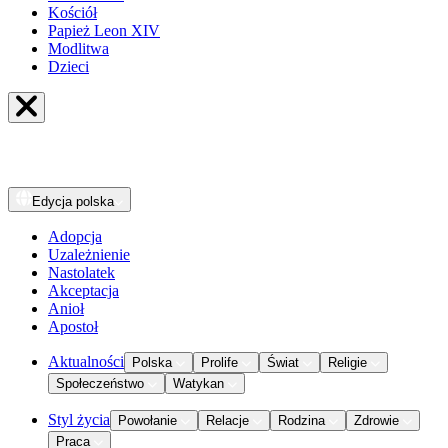
Kościół
Papież Leon XIV
Modlitwa
Dzieci
Edycja
polska
Adopcja
Uzależnienie
Nastolatek
Akceptacja
Anioł
Apostoł
Aktualności
Polska
Prolife
Świat
Religie
Społeczeństwo
Watykan
Styl życia
Powołanie
Relacje
Rodzina
Zdrowie
Praca