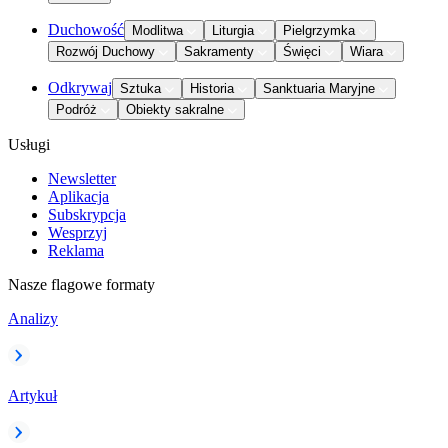
Duchowość
Modlitwa
Liturgia
Pielgrzymka
Rozwój Duchowy
Sakramenty
Święci
Wiara
Odkrywaj
Sztuka
Historia
Sanktuaria Maryjne
Podróż
Obiekty sakralne
Usługi
Newsletter
Aplikacja
Subskrypcja
Wesprzyj
Reklama
Nasze flagowe formaty
Analizy
Artykuł