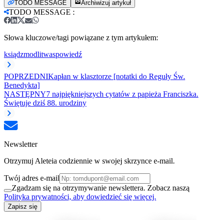
TODO MESSAGE
Archiwizuj artykuł
TODO MESSAGE
:
Słowa kluczowe/tagi powiązane z tym artykułem:
ksiądz
modlitwa
spowiedź
POPRZEDNI
Kapłan w klasztorze [notatki do Reguły Św.
Benedykta]
NASTĘPNY
7 najpiękniejszych cytatów z papieża Franciszka.
Świętuje dziś 88. urodziny
Newsletter
Otrzymuj Aleteia codziennie w swojej skrzynce e-mail.
Twój adres e-mail
Zgadzam się na otrzymywanie newslettera. Zobacz naszą
Polityka prywatności, aby dowiedzieć się więcej.
Zapisz się