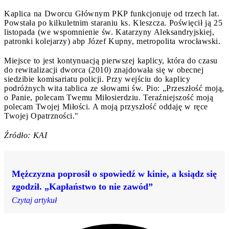
Kaplica na Dworcu Głównym PKP funkcjonuje od trzech lat.
Powstała po kilkuletnim staraniu ks. Kleszcza. Poświęcił ją 25
listopada (we wspomnienie św. Katarzyny Aleksandryjskiej,
patronki kolejarzy) abp Józef Kupny, metropolita wrocławski.
Miejsce to jest kontynuacją pierwszej kaplicy, która do czasu
do rewitalizacji dworca (2010) znajdowała się w obecnej
siedzibie komisariatu policji. Przy wejściu do kaplicy
podróżnych wita tablica ze słowami św. Pio: „Przeszłość moją,
o Panie, polecam Twemu Miłosierdziu. Teraźniejszość moją
polecam Twojej Miłości. A moją przyszłość oddaję w ręce
Twojej Opatrzności."
Źródło: KAI
Mężczyzna poprosił o spowiedź w kinie, a ksiądz się
zgodził. „Kapłaństwo to nie zawód”
Czytaj artykuł