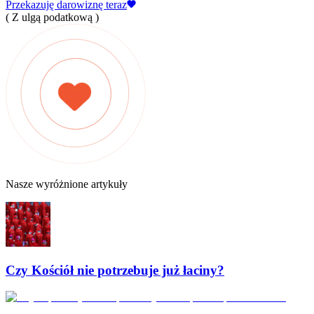
Przekazuję darowiznę teraz
( Z ulgą podatkową )
Nasze wyróżnione artykuły
Czy Kościół nie potrzebuje już łaciny?