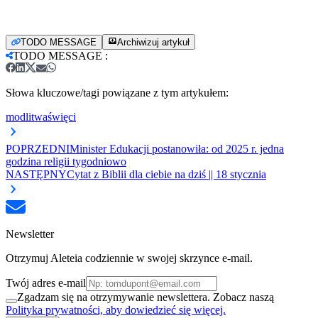
TODO MESSAGE
Archiwizuj artykuł
TODO MESSAGE
:
Słowa kluczowe/tagi powiązane z tym artykułem:
modlitwa
święci
POPRZEDNI
Minister Edukacji postanowiła: od 2025 r. jedna
godzina religii tygodniowo
NASTĘPNY
Cytat z Biblii dla ciebie na dziś || 18 stycznia
Newsletter
Otrzymuj Aleteia codziennie w swojej skrzynce e-mail.
Twój adres e-mail
Zgadzam się na otrzymywanie newslettera. Zobacz naszą
Polityka prywatności, aby dowiedzieć się więcej.