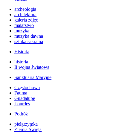
archeologia
architektura
galeria zdjęć
malarstwo
muzyka
muzyka dawna
sztuka sakralna
Historia
historia
II wojna światowa
Sanktuaria Maryjne
Częstochowa
Fatima
Guadalupe
Lourdes
Podróż
pielgrzymka
Ziemia Święta