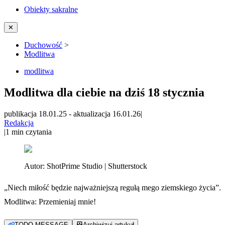
Obiekty sakralne
✕
Duchowość
>
Modlitwa
modlitwa
Modlitwa dla ciebie na dziś 18 stycznia
publikacja 18.01.25
-
aktualizacja 16.01.26
|
Redakcja
|
1
min czytania
Autor:
ShotPrime Studio | Shutterstock
„Niech miłość będzie najważniejszą regułą mego ziemskiego życia”.
Modlitwa: Przemieniaj mnie!
TODO MESSAGE
Archiwizuj artykuł