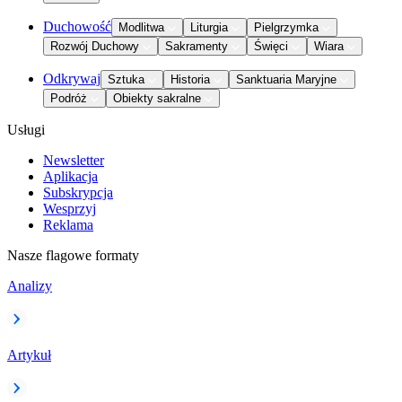
Duchowość
Modlitwa
Liturgia
Pielgrzymka
Rozwój Duchowy
Sakramenty
Święci
Wiara
Odkrywaj
Sztuka
Historia
Sanktuaria Maryjne
Podróż
Obiekty sakralne
Usługi
Newsletter
Aplikacja
Subskrypcja
Wesprzyj
Reklama
Nasze flagowe formaty
Analizy
Artykuł