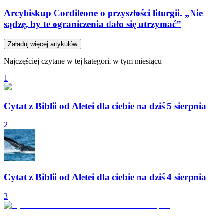
Arcybiskup Cordileone o przyszłości liturgii. „Nie
sądzę, by te ograniczenia dało się utrzymać”
Załaduj więcej artykułów
Najczęściej czytane w tej kategorii w tym miesiącu
1
Cytat z Biblii od Aletei dla ciebie na dziś 5 sierpnia
2
Cytat z Biblii od Aletei dla ciebie na dziś 4 sierpnia
3