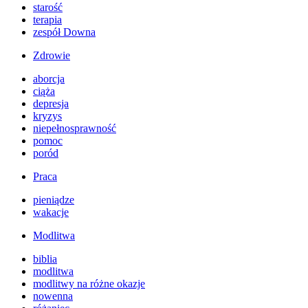
starość
terapia
zespół Downa
Zdrowie
aborcja
ciąża
depresja
kryzys
niepełnosprawność
pomoc
poród
Praca
pieniądze
wakacje
Modlitwa
biblia
modlitwa
modlitwy na różne okazje
nowenna