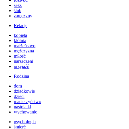
rozwód
seks
ślub
zaręczyny
Relacje
kobieta
kłótnia
małżeństwo
mężczyzna
miłość
narzeczeni
przyjaźń
Rodzina
dom
dziadkowie
dzieci
macierzyństwo
nastolatki
wychowanie
psychologia
śmierć