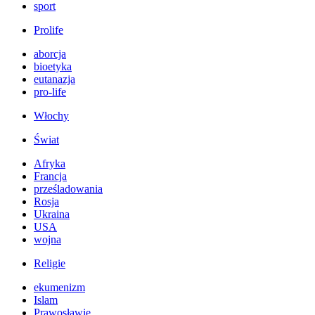
sport
Prolife
aborcja
bioetyka
eutanazja
pro-life
Włochy
Świat
Afryka
Francja
prześladowania
Rosja
Ukraina
USA
wojna
Religie
ekumenizm
Islam
Prawosławie