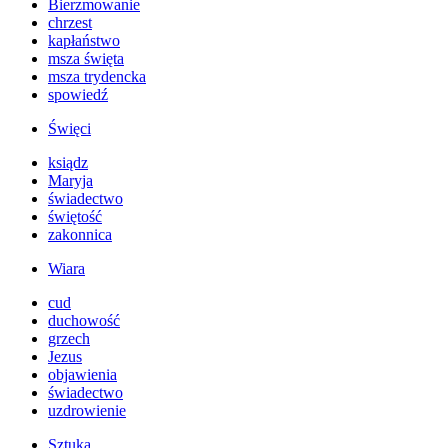
Bierzmowanie
chrzest
kapłaństwo
msza święta
msza trydencka
spowiedź
Święci
ksiądz
Maryja
świadectwo
świętość
zakonnica
Wiara
cud
duchowość
grzech
Jezus
objawienia
świadectwo
uzdrowienie
Sztuka