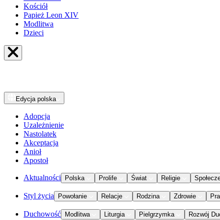
Kościół
Papież Leon XIV
Modlitwa
Dzieci
Edycja
polska
Adopcja
Uzależnienie
Nastolatek
Akceptacja
Anioł
Apostoł
Aktualności
Polska
Prolife
Świat
Religie
Społecz
Styl życia
Powołanie
Relacje
Rodzina
Zdrowie
Pr
Duchowość
Modlitwa
Liturgia
Pielgrzymka
Rozwój Du