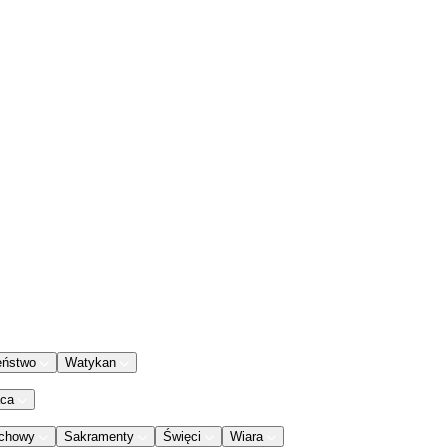
eństwo
Watykan
aca
chowy
Sakramenty
Święci
Wiara