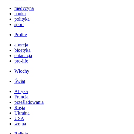
medycyna
nauka
polityka
sport
Prolife
aborcja
bioetyka
eutanazja
pro-life
Włochy
Świat
Afryka
Francja
prześladowania
Rosja
Ukraina
USA
wojna
Religie