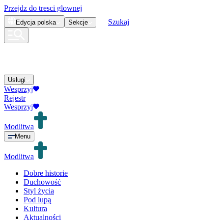
Przejdz do tresci glownej
Szukaj
Edycja
polska
Sekcje
Usługi
Wesprzyj
Rejestr
Wesprzyj
Modlitwa
Menu
Modlitwa
Dobre historie
Duchowość
Styl życia
Pod lupą
Kultura
Aktualności