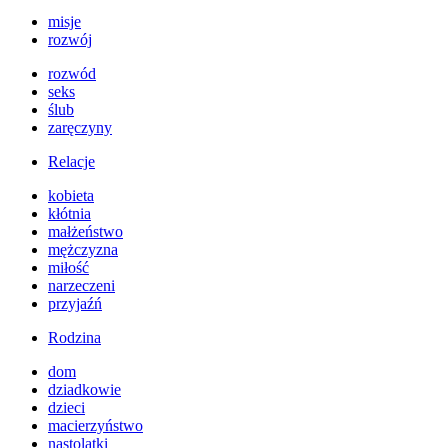
misje
rozwój
rozwód
seks
ślub
zaręczyny
Relacje
kobieta
kłótnia
małżeństwo
mężczyzna
miłość
narzeczeni
przyjaźń
Rodzina
dom
dziadkowie
dzieci
macierzyństwo
nastolatki