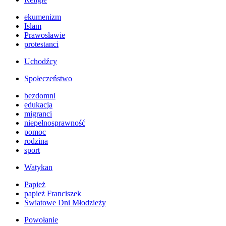
ekumenizm
Islam
Prawosławie
protestanci
Uchodźcy
Społeczeństwo
bezdomni
edukacja
migranci
niepełnosprawność
pomoc
rodzina
sport
Watykan
Papież
papież Franciszek
Światowe Dni Młodzieży
Powołanie