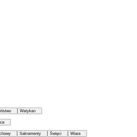
eństwo
Watykan
aca
chowy
Sakramenty
Święci
Wiara