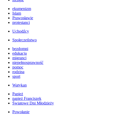
ekumenizm
Islam
Prawosławie
protestanci
Uchodźcy
Społeczeństwo
bezdomni
edukacja
migranci
niepełnosprawność
pomoc
rodzina
sport
Watykan
Papież
papież Franciszek
Światowe Dni Młodzieży
Powołanie