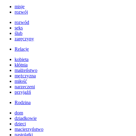
misje
rozwój
rozwód
seks
ślub
zaręczyny
Relacje
kobieta
kłótnia
małżeństwo
mężczyzna
miłość
narzeczeni
przyjaźń
Rodzina
dom
dziadkowie
dzieci
macierzyństwo
nastolatki