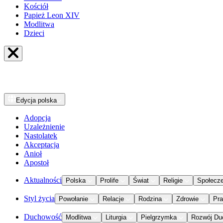
Kościół
Papież Leon XIV
Modlitwa
Dzieci
Edycja
polska
Adopcja
Uzależnienie
Nastolatek
Akceptacja
Anioł
Apostoł
Aktualności
Polska
Prolife
Świat
Religie
Społecz
Styl życia
Powołanie
Relacje
Rodzina
Zdrowie
Pr
Duchowość
Modlitwa
Liturgia
Pielgrzymka
Rozwój Du