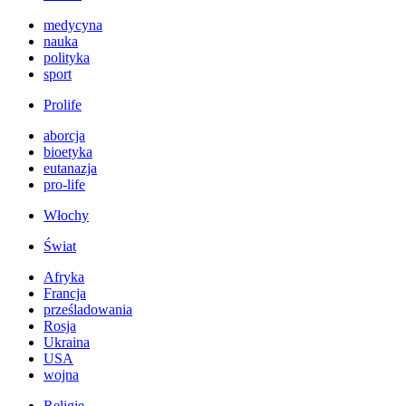
medycyna
nauka
polityka
sport
Prolife
aborcja
bioetyka
eutanazja
pro-life
Włochy
Świat
Afryka
Francja
prześladowania
Rosja
Ukraina
USA
wojna
Religie