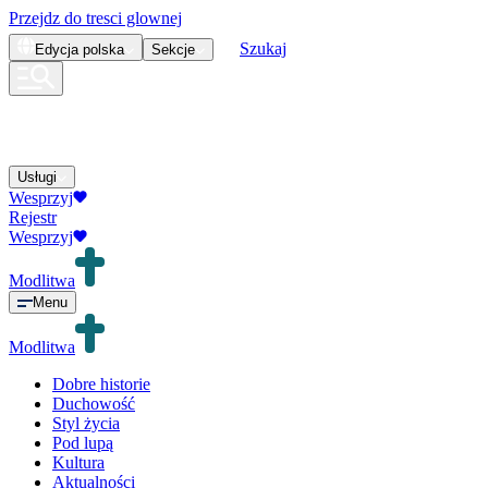
Przejdz do tresci glownej
Szukaj
Edycja
polska
Sekcje
Usługi
Wesprzyj
Rejestr
Wesprzyj
Modlitwa
Menu
Modlitwa
Dobre historie
Duchowość
Styl życia
Pod lupą
Kultura
Aktualności