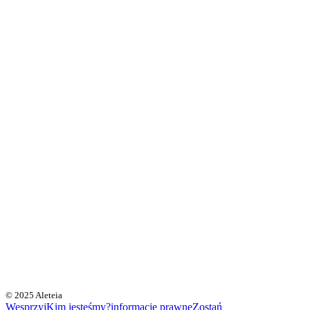
© 2025 Aleteia
Wesprzyj
Kim jesteśmy?
informacje prawne
Zostań