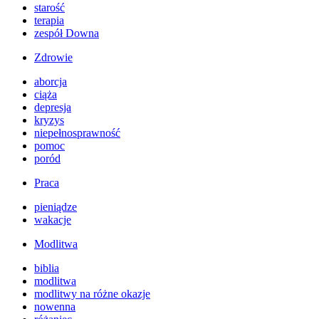
starość
terapia
zespół Downa
Zdrowie
aborcja
ciąża
depresja
kryzys
niepełnosprawność
pomoc
poród
Praca
pieniądze
wakacje
Modlitwa
biblia
modlitwa
modlitwy na różne okazje
nowenna