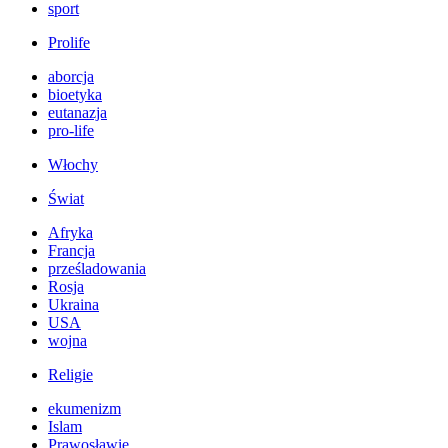
sport
Prolife
aborcja
bioetyka
eutanazja
pro-life
Włochy
Świat
Afryka
Francja
prześladowania
Rosja
Ukraina
USA
wojna
Religie
ekumenizm
Islam
Prawosławie