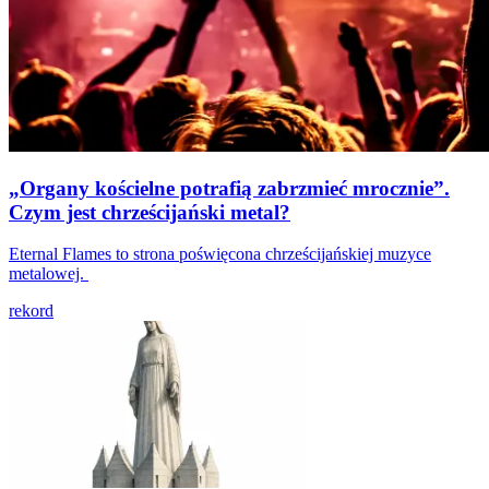
„Organy kościelne potrafią zabrzmieć mrocznie”.
Czym jest chrześcijański metal?
Eternal Flames to strona poświęcona chrześcijańskiej muzyce
metalowej.
rekord