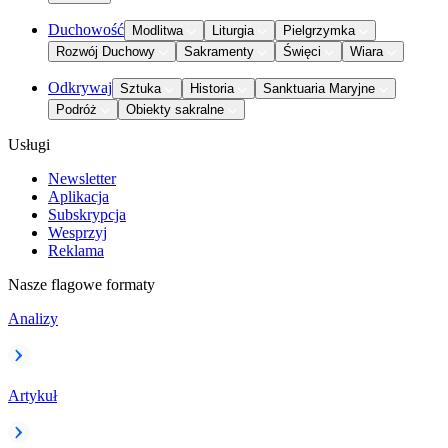
Duchowość
Modlitwa
Liturgia
Pielgrzymka
Rozwój Duchowy
Sakramenty
Święci
Wiara
Odkrywaj
Sztuka
Historia
Sanktuaria Maryjne
Podróż
Obiekty sakralne
Usługi
Newsletter
Aplikacja
Subskrypcja
Wesprzyj
Reklama
Nasze flagowe formaty
Analizy
Artykuł