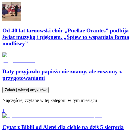
Od 40 lat tarnowski chór „Puellae Orantes” podbija
świat muzyką i pięknem. „Śpiew to wspaniała forma
modlitwy”
Daty przyjazdu papieża nie znamy, ale ruszamy z
przygotowaniami
Załaduj więcej artykułów
Najczęściej czytane w tej kategorii w tym miesiącu
1
Cytat z Biblii od Aletei dla ciebie na dziś 5 sierpnia