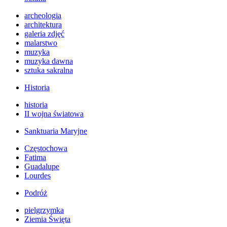
archeologia
architektura
galeria zdjęć
malarstwo
muzyka
muzyka dawna
sztuka sakralna
Historia
historia
II wojna światowa
Sanktuaria Maryjne
Częstochowa
Fatima
Guadalupe
Lourdes
Podróż
pielgrzymka
Ziemia Święta