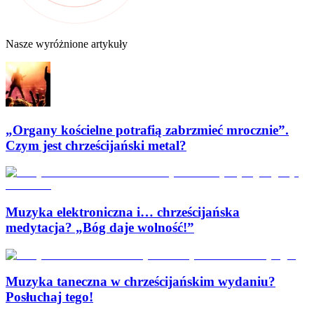
Nasze wyróżnione artykuły
„Organy kościelne potrafią zabrzmieć mrocznie”.
Czym jest chrześcijański metal?
Muzyka elektroniczna i… chrześcijańska
medytacja? „Bóg daje wolność!”
Muzyka taneczna w chrześcijańskim wydaniu?
Posłuchaj tego!