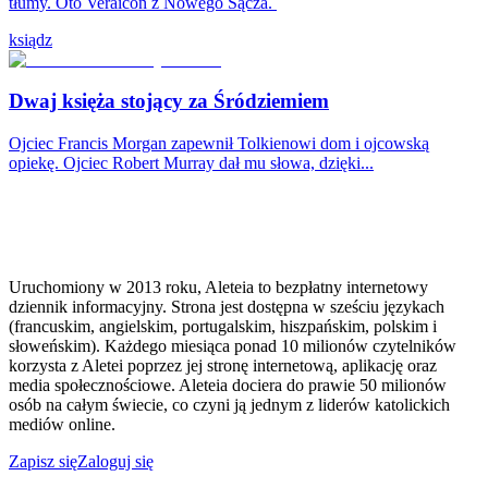
tłumy. Oto Veraicon z Nowego Sącza.
ksiądz
Dwaj księża stojący za Śródziemiem
Ojciec Francis Morgan zapewnił Tolkienowi dom i ojcowską
opiekę. Ojciec Robert Murray dał mu słowa, dzięki...
Uruchomiony w 2013 roku, Aleteia to bezpłatny internetowy
dziennik informacyjny. Strona jest dostępna w sześciu językach
(francuskim, angielskim, portugalskim, hiszpańskim, polskim i
słoweńskim). Każdego miesiąca ponad 10 milionów czytelników
korzysta z Aletei poprzez jej stronę internetową, aplikację oraz
media społecznościowe. Aleteia dociera do prawie 50 milionów
osób na całym świecie, co czyni ją jednym z liderów katolickich
mediów online.
Zapisz się
Zaloguj się