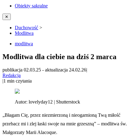
Obiekty sakralne
✕
Duchowość
>
Modlitwa
modlitwa
Modlitwa dla ciebie na dziś 2 marca
publikacja 02.03.25
-
aktualizacja 24.02.26
|
Redakcja
|
1
min czytania
Autor:
lovelyday12 | Shutterstock
„Błagam Cię, przez niezmierzoną i nieogarnioną Twą miłość
przebacz mi i zlej łaski swoje na mnie grzeszną” – modlitwa św.
Małgorzaty Marii Alacoque.