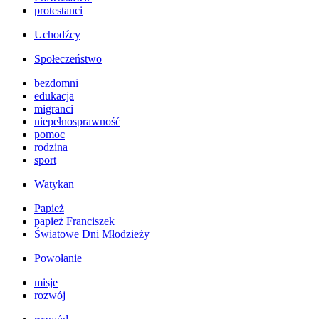
protestanci
Uchodźcy
Społeczeństwo
bezdomni
edukacja
migranci
niepełnosprawność
pomoc
rodzina
sport
Watykan
Papież
papież Franciszek
Światowe Dni Młodzieży
Powołanie
misje
rozwój