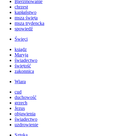
Bierzmowanie
chrzest
kapłaństwo
msza święta
msza trydencka
spowiedź
Święci
ksiądz
Maryja
świadectwo
świętość
zakonnica
Wiara
cud
duchowość
grzech
Jezus
objawienia
świadectwo
uzdrowienie
Sztuka