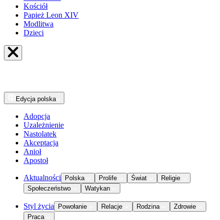
Kościół
Papież Leon XIV
Modlitwa
Dzieci
Edycja
polska
Adopcja
Uzależnienie
Nastolatek
Akceptacja
Anioł
Apostoł
Aktualności
Polska
Prolife
Świat
Religie
Społeczeństwo
Watykan
Styl życia
Powołanie
Relacje
Rodzina
Zdrowie
Praca