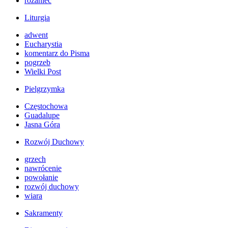
różaniec
Liturgia
adwent
Eucharystia
komentarz do Pisma
pogrzeb
Wielki Post
Pielgrzymka
Częstochowa
Guadalupe
Jasna Góra
Rozwój Duchowy
grzech
nawrócenie
powołanie
rozwój duchowy
wiara
Sakramenty