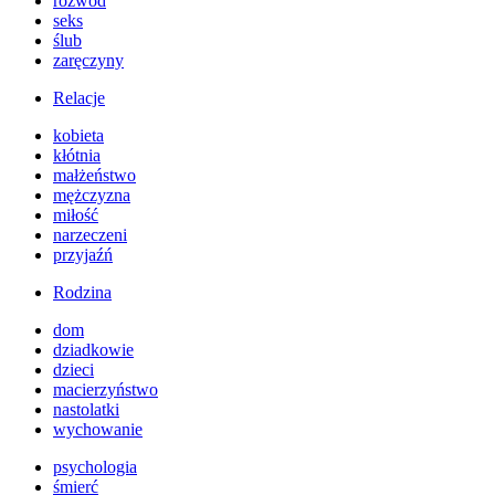
rozwód
seks
ślub
zaręczyny
Relacje
kobieta
kłótnia
małżeństwo
mężczyzna
miłość
narzeczeni
przyjaźń
Rodzina
dom
dziadkowie
dzieci
macierzyństwo
nastolatki
wychowanie
psychologia
śmierć