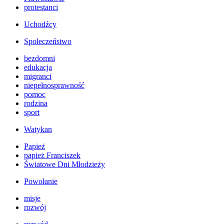
protestanci
Uchodźcy
Społeczeństwo
bezdomni
edukacja
migranci
niepełnosprawność
pomoc
rodzina
sport
Watykan
Papież
papież Franciszek
Światowe Dni Młodzieży
Powołanie
misje
rozwój