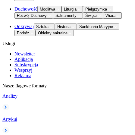
Duchowość
Modlitwa
Liturgia
Pielgrzymka
Rozwój Duchowy
Sakramenty
Święci
Wiara
Odkrywaj
Sztuka
Historia
Sanktuaria Maryjne
Podróż
Obiekty sakralne
Usługi
Newsletter
Aplikacja
Subskrypcja
Wesprzyj
Reklama
Nasze flagowe formaty
Analizy
Artykuł