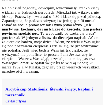
Na co dzień pogodny, dowcipny, wyrozumiały, rzadko kiedy
widziany w biskupich purpurach. Mieszkał jak wikary, a nie
biskup. Pracowity – wstawał o 4.30 i kładł się przed północą.
Zapamiętano, że podczas wizytacji w jednej parafii musiał
zostać na noc, a proboszcz miał tylko jedno łóżko. „
Nie
martw się, kochany, daj mi klucze do kościoła, tam pasterz
powinien spędzić noc
. Ty wypocznij, bo czeka cię praca” –
powiedział. W jednym z listów do diecezjan napisał: „Wiem,
że cierpicie bardzo, moje dzieci! Wiem, że wielu z Was ugina
się pod nadmiarem cierpienia i zda mi się, że już wytrzymać
nie potrafią. Jeśli więc będzie Wam już tak ciężko, że
wytrzymać nie potraficie, to proście Pana Jezusa, aby te
cierpienia Wasze z Was zdjął, a zesłał je na mnie, pasterza
Waszego”. Zmarł w opinii świętości w Wielką Sobotę 26
marca 1932 r. w Pińsku, żegnany przez wiernych wszystkich
narodowości i wyznań.
Arcybiskup Matulionis: litewski święty, kapłan i
męczennik
Czytaj artykuł