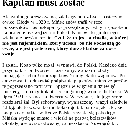
Kapitan musi zostać
Ale zanim go aresztowano, zdał egzamin z bycia pasterzem
owiec. Kiedy w 1920 r. Mińsk znów trafił w ręce
bolszewików, los biskupa był przesądzony. Jednym sposobem
na ocalenie był wyjazd do Polski. Namawiało go do tego
wielu, ale bezskutecznie.
Czuł, że to jest ta chwila, w której
nie jest najemnikiem, który ucieka, bo nie obchodzą go
owce, ale jest pasterzem, który dusze kładzie za owce
swoje.
I został. Kogo tylko mógł, wyprawił do Polski. Każdego dnia
przychodził na dworzec, nosił kufry, walizki i toboły
pomagając uchodźcom zapakować dobytek do wagonów. Po
aresztowaniu odmawiał podpisania papierów, mimo że prośby
te poprzedzano torturami. Spędził w więzieniu dziewięć
miesięcy, na mocy traktatu ryskiego mógł wrócić do Polski. W
lipcu 1921 r. stanął na dworcu w Warszawie, ale jego serce
rozdzierał żal. Był schorowany, wyniszczony, ważył zaledwie
43 kg, ale to wszystko nie bolało go tak bardzo jak fakt, że
podpisując traktat w Rydze Polska zrzekła się polskiego
Mińska wydając miasto i wioski na pastwę bolszewików.
Obolały, ale wciąż odważny, zamieszkał w Nowogródku.