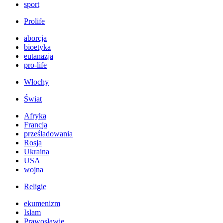
sport
Prolife
aborcja
bioetyka
eutanazja
pro-life
Włochy
Świat
Afryka
Francja
prześladowania
Rosja
Ukraina
USA
wojna
Religie
ekumenizm
Islam
Prawosławie