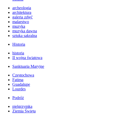
archeologia
architektura
galeria zdjęć
malarstwo
muzyka
muzyka dawna
sztuka sakralna
Historia
historia
II wojna światowa
Sanktuaria Maryjne
Częstochowa
Fatima
Guadalupe
Lourdes
Podróż
pielgrzymka
Ziemia Święta