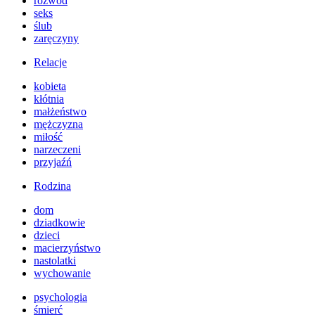
rozwód
seks
ślub
zaręczyny
Relacje
kobieta
kłótnia
małżeństwo
mężczyzna
miłość
narzeczeni
przyjaźń
Rodzina
dom
dziadkowie
dzieci
macierzyństwo
nastolatki
wychowanie
psychologia
śmierć