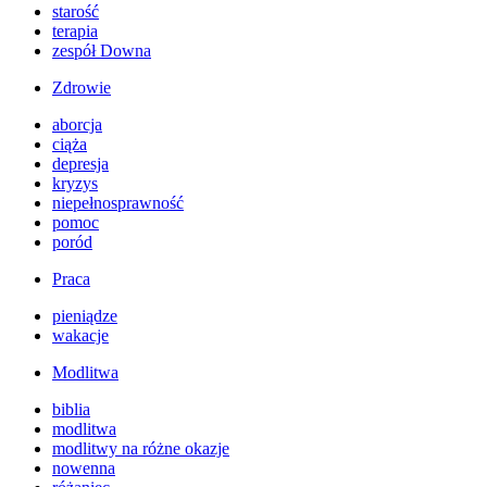
starość
terapia
zespół Downa
Zdrowie
aborcja
ciąża
depresja
kryzys
niepełnosprawność
pomoc
poród
Praca
pieniądze
wakacje
Modlitwa
biblia
modlitwa
modlitwy na różne okazje
nowenna