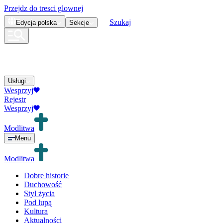
Przejdz do tresci glownej
Szukaj
Edycja
polska
Sekcje
Usługi
Wesprzyj
Rejestr
Wesprzyj
Modlitwa
Menu
Modlitwa
Dobre historie
Duchowość
Styl życia
Pod lupą
Kultura
Aktualności