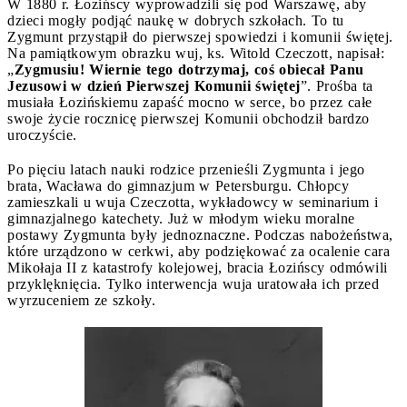
W 1880 r. Łozińscy wyprowadzili się pod Warszawę, aby
dzieci mogły podjąć naukę w dobrych szkołach. To tu
Zygmunt przystąpił do pierwszej spowiedzi i komunii świętej.
Na pamiątkowym obrazku wuj, ks. Witold Czeczott, napisał:
„
Zygmusiu! Wiernie tego dotrzymaj, coś obiecał Panu
Jezusowi w dzień Pierwszej Komunii świętej
”. Prośba ta
musiała Łozińskiemu zapaść mocno w serce, bo przez całe
swoje życie rocznicę pierwszej Komunii obchodził bardzo
uroczyście.
Po pięciu latach nauki rodzice przenieśli Zygmunta i jego
brata, Wacława do gimnazjum w Petersburgu. Chłopcy
zamieszkali u wuja Czeczotta, wykładowcy w seminarium i
gimnazjalnego katechety. Już w młodym wieku moralne
postawy Zygmunta były jednoznaczne. Podczas nabożeństwa,
które urządzono w cerkwi, aby podziękować za ocalenie cara
Mikołaja II z katastrofy kolejowej, bracia Łozińscy odmówili
przyklęknięcia. Tylko interwencja wuja uratowała ich przed
wyrzuceniem ze szkoły.