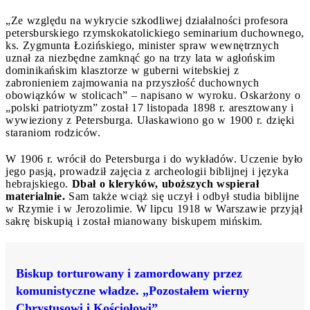
„Ze względu na wykrycie szkodliwej działalności profesora
petersburskiego rzymskokatolickiego seminarium duchownego,
ks. Zygmunta Łozińskiego, minister spraw wewnętrznych
uznał za niezbędne zamknąć go na trzy lata w agłońskim
dominikańskim klasztorze w guberni witebskiej z
zabronieniem zajmowania na przyszłość duchownych
obowiązków w stolicach” – napisano w wyroku. Oskarżony o
„polski patriotyzm” został 17 listopada 1898 r. aresztowany i
wywieziony z Petersburga. Ułaskawiono go w 1900 r. dzięki
staraniom rodziców.
W 1906 r. wrócił do Petersburga i do wykładów. Uczenie było
jego pasją, prowadził zajęcia z archeologii biblijnej i języka
hebrajskiego.
Dbał o kleryków, uboższych wspierał
materialnie.
Sam także wciąż się uczył i odbył studia biblijne
w Rzymie i w Jerozolimie. W lipcu 1918 w Warszawie przyjął
sakrę biskupią i został mianowany biskupem mińskim.
Biskup torturowany i zamordowany przez
komunistyczne władze. „Pozostałem wierny
Chrystusowi i Kościołowi”