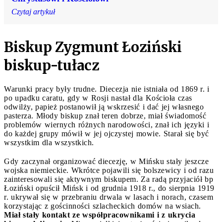
Czytaj artykuł
Biskup Zygmunt Łoziński
biskup-tułacz
Warunki pracy były trudne. Diecezja nie istniała od 1869 r. i
po upadku caratu, gdy w Rosji nastał dla Kościoła czas
odwilży, papież postanowił ją wskrzesić i dać jej własnego
pasterza. Młody biskup znał teren dobrze, miał świadomość
problemów wiernych różnych narodowości, znał ich języki i
do każdej grupy mówił w jej ojczystej mowie. Starał się być
wszystkim dla wszystkich.
Gdy zaczynał organizować diecezję, w Mińsku stały jeszcze
wojska niemieckie. Wkrótce pojawili się bolszewicy i od razu
zainteresowali się aktywnym biskupem. Za radą przyjaciół bp
Łoziński opuścił Mińsk i od grudnia 1918 r., do sierpnia 1919
r. ukrywał się w przebraniu drwala w lasach i norach, czasem
korzystając z gościnności szlacheckich domów na wsiach.
Miał stały kontakt ze współpracownikami i z ukrycia