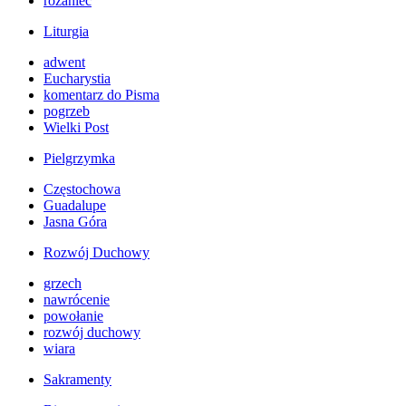
różaniec
Liturgia
adwent
Eucharystia
komentarz do Pisma
pogrzeb
Wielki Post
Pielgrzymka
Częstochowa
Guadalupe
Jasna Góra
Rozwój Duchowy
grzech
nawrócenie
powołanie
rozwój duchowy
wiara
Sakramenty