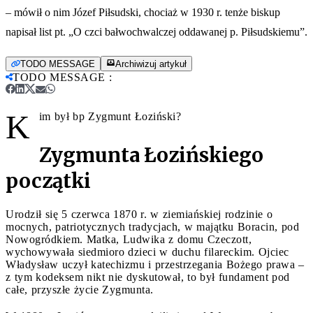
– mówił o nim Józef Piłsudski, chociaż w 1930 r. tenże biskup
napisał list pt. „O czci bałwochwalczej oddawanej p. Piłsudskiemu”.
TODO MESSAGE
Archiwizuj artykuł
TODO MESSAGE
:
K
im był bp Zygmunt Łoziński?
Zygmunta Łozińskiego
początki
Urodził się 5 czerwca 1870 r. w ziemiańskiej rodzinie o
mocnych, patriotycznych tradycjach, w majątku Boracin, pod
Nowogródkiem. Matka, Ludwika z domu Czeczott,
wychowywała siedmioro dzieci w duchu filareckim. Ojciec
Władysław uczył katechizmu i przestrzegania Bożego prawa –
z tym kodeksem nikt nie dyskutował, to był fundament pod
całe, przyszłe życie Zygmunta.