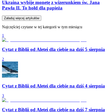
Ukraina wybije monetę z wizerunkiem św. Jana
Pawła II. To hołd dla papieża
Załaduj więcej artykułów
Najczęściej czytane w tej kategorii w tym miesiącu
1
Cytat z Biblii od Aletei dla ciebie na dziś 5 sierpnia
2
Cytat z Biblii od Aletei dla ciebie na dziś 4 sierpnia
3
Cytat z Biblii od Aletei dla ciebie na dziś 7 sierpnia