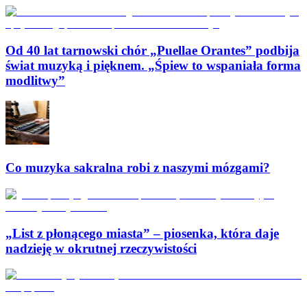
Od 40 lat tarnowski chór „Puellae Orantes” podbija
świat muzyką i pięknem. „Śpiew to wspaniała forma
modlitwy”
Co muzyka sakralna robi z naszymi mózgami?
„List z płonącego miasta” – piosenka, która daje
nadzieję w okrutnej rzeczywistości