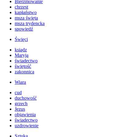
Bierzmowanie
chrzest
kapłaństwo
msza święta
msza trydencka
spowiedź
Święci
ksiądz
Maryja
świadectwo
świętość
zakonnica
Wiara
cud
duchowość
grzech
Jezus
objawienia
świadectwo
uzdrowienie
Sztuka