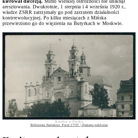
kierował diecezją.
Mimo wielkiej ostrożności nie uniknął
aresztowania. Dwukrotnie, 1 sierpnia i 4 września 1920 r.,
władze ZSRR zatrzymały go pod zarzutem działalności
kontrrewolucyjnej. Po kilku miesiącach z Mińska
przewieziono go do więzienia na Butyrkach w Moskwie.
Katedra w Pińśku
Biblioteka Narodowa. Poczt.17707 | Domena publiczna