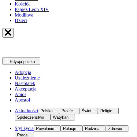
Kościół
Papież Leon XIV
Modlitwa
Dzieci
Edycja
polska
Adopcja
Uzależnienie
Nastolatek
Akceptacja
Anioł
Apostoł
Aktualności
Polska
Prolife
Świat
Religie
Społeczeństwo
Watykan
Styl życia
Powołanie
Relacje
Rodzina
Zdrowie
Praca