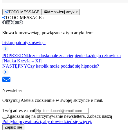
TODO MESSAGE
Archiwizuj artykuł
TODO MESSAGE
:
Słowa kluczowe/tagi powiązane z tym artykułem:
biskup
patriotyzm
święci
POPRZEDNI
Jezus doskonale zna cierpienie każdego człowieka
[Nauka Krzyża – XI]
NASTĘPNY
Czy katolik może poddać się hipnozie?
Newsletter
Otrzymuj Aleteia codziennie w swojej skrzynce e-mail.
Twój adres e-mail
Zgadzam się na otrzymywanie newslettera. Zobacz naszą
Polityka prywatności, aby dowiedzieć się więcej.
Zapisz się