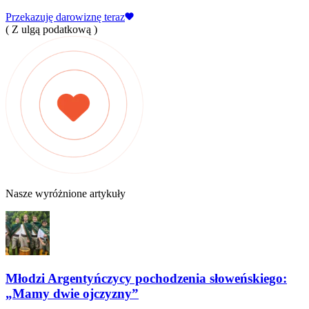
Przekazuję darowiznę teraz
( Z ulgą podatkową )
Nasze wyróżnione artykuły
Młodzi Argentyńczycy pochodzenia słoweńskiego:
„Mamy dwie ojczyzny”