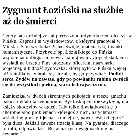
Zygmunt Łoziński na służbie
aż do śmierci
Cztery lata później został pierwszym ordynariuszem diecezji w
Pińsku. Zaprosił tu wykładowców, z którymi pracował w
Mińsku. Sam wykładał Pismo Święte, matematykę i nauki
humanistyczne. Przybycie bp. Łozińśkiego do Pińska
wspominano długo, ponieważ na ingres przypłynął statkiem i
wysiadł na brzegu Piny otoczony oficerami marynarki
wojennej, a ludność żydowska, której było w Pińsku więcej
niż katolików, zebrała się licznie, by go przywitać.
Podbił
serca Żydów na zawsze, gdy po powitaniu rabina zwrócił
się do wszystkich piękną, starą hebrajszczyzną.
Zamieszkał w dwóch skromnych pokojach, a resztę gmachu
pałacu oddał dla seminarium. Był biskupem niezwykłym, dla
księży skoczyłby w ogień. Gdy tylko dowiadywał się o
chorobie albo problemach któregoś z nich, natychmiast
wsiadał w pociąg i jechał na miejsce, nawet jeśli odległość
była duża. Jeździł zawsze trzecią klasą. Na pytanie, dlaczego
to robi, odpowiadał: „Bo w naszych wagonach nie ma
czwartej”.